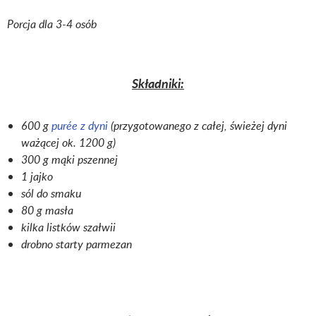
Porcja dla 3-4 osób
Składniki:
600 g
purée z dyni
(przygotowanego z całej, świeżej dyni
ważącej ok. 1200 g)
300 g mąki pszennej
1 jajko
sól do smaku
80 g masła
kilka listków szałwii
drobno starty parmezan