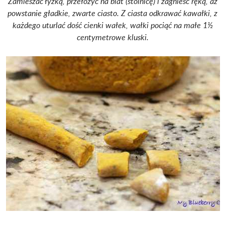
Zamieszać łyżką, przełożyć na blat (stolnicę) i zagnieść ręką, aż
powstanie gładkie, zwarte ciasto.
Z ciasta odkrawać kawałki, z
każdego uturlać dość cienki wałek, wałki pociąć na małe 1½
centymetrowe kluski.