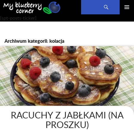
Szukaj
PRZEJDŹ
MENU
[spt-posts-ticker]
DO
GŁÓWN
TREŚCI
Archiwum kategorii: kolacja
RACUCHY Z JABŁKAMI (NA
PROSZKU)