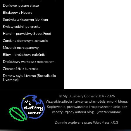
Dyniowe, pyszne ciasto
Biszkopty z Novary
Surówka z kiszonym jabłkiem
Kwiaty cukinii po grecku
Hanoi – prawdziwy Street Food
Żurek na domowym zakwasie
Mazurek marcepanowy
Bliny – drożdżowe naleśniki
Drożdżowy warkocz z rabarbarem
Zimne nóżki z kurczaka
Dorsz w stylu Livorno (Baccalà alla
Livornese)
© My Blueberry Corner 2014 - 2026
Wszystkie zdjęcia i teksty są własnością autorki blogu.
Kopiowanie, przetwarzanie i rozpowszechnianie, bez
wiedzy i zgody autorki blogu, jest zabronione.
Dumnie wspierane przez WordPress 7.0.3