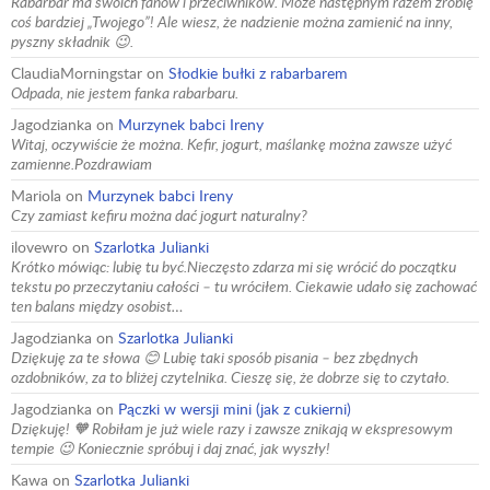
Rabarbar ma swoich fanów i przeciwników. Może następnym razem zrobię
coś bardziej „Twojego”! Ale wiesz, że nadzienie można zamienić na inny,
pyszny składnik 😉.
ClaudiaMorningstar
on
Słodkie bułki z rabarbarem
Odpada, nie jestem fanka rabarbaru.
Jagodzianka
on
Murzynek babci Ireny
Witaj, oczywiście że można. Kefir, jogurt, maślankę można zawsze użyć
zamienne.Pozdrawiam
Mariola
on
Murzynek babci Ireny
Czy zamiast kefiru można dać jogurt naturalny?
ilovewro
on
Szarlotka Julianki
Krótko mówiąc: lubię tu być.Nieczęsto zdarza mi się wrócić do początku
tekstu po przeczytaniu całości – tu wróciłem. Ciekawie udało się zachować
ten balans między osobist…
Jagodzianka
on
Szarlotka Julianki
Dziękuję za te słowa 😊 Lubię taki sposób pisania – bez zbędnych
ozdobników, za to bliżej czytelnika. Cieszę się, że dobrze się to czytało.
Jagodzianka
on
Pączki w wersji mini (jak z cukierni)
Dziękuję! 🧡 Robiłam je już wiele razy i zawsze znikają w ekspresowym
tempie 😉 Koniecznie spróbuj i daj znać, jak wyszły!
Kawa
on
Szarlotka Julianki