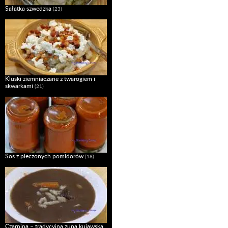
Sałatka szwedzka
(23)
Kluski ziemniaczane z twarogiem i
skwarkami
(21)
Sos z pieczonych pomidorów
(18)
Czarnina – tradycyjna zupa kujawska