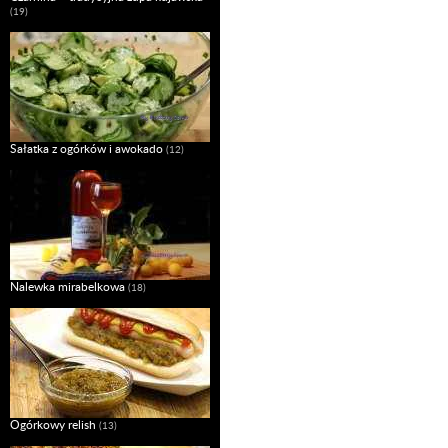
(19)
Sałatka z ogórków i awokado
(12)
Nalewka mirabelkowa
(18)
Ogórkowy relish
(13)