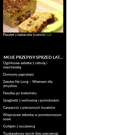
Pasztet z kabaczka (cukinii)
(12)
MOJE PRZEPISY SPRZED LAT…
Ogórkowa sałatka z cebulą i
marchewką
Domowy paprykarz
Zatoka Hạ Long – Wietnam dla
zmysłów
Fasolka po bretońsku
Spaghetti z wołowiną i pomidorami
Carpaccio z pieczonych buraków
Wieprzowe żeberka w pomidorowym
sosie
Gołąbki z soczewicą
Truskawkowy torcik (bez pieczenia)