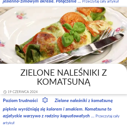
jesienno-zimowym okresie. Połączenie
…
Przeczytaj cały artykuł
ZIELONE NALEŚNIKI Z
KOMATSUNĄ
19 CZERWCA 2024
Poziom trudności
Zielone naleśniki z komatsuną
pięknie wyróżniają się kolorem i smakiem. Komatsuna to
azjatyckie warzywo z rodziny kapustowatych
…
Przeczytaj cały
artykuł