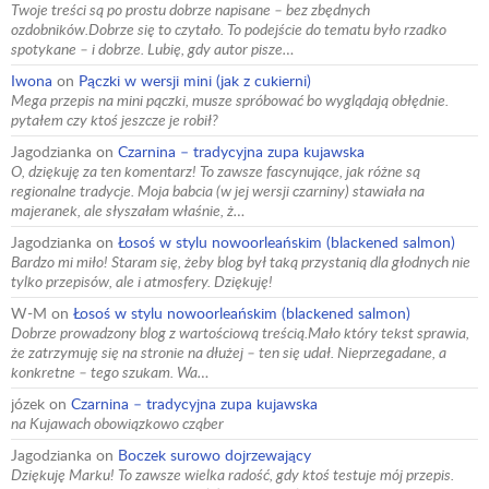
Twoje treści są po prostu dobrze napisane – bez zbędnych
ozdobników.Dobrze się to czytało. To podejście do tematu było rzadko
spotykane – i dobrze. Lubię, gdy autor pisze…
Iwona
on
Pączki w wersji mini (jak z cukierni)
Mega przepis na mini pączki, musze spróbować bo wyglądają obłędnie.
pytałem czy ktoś jeszcze je robił?
Jagodzianka
on
Czarnina – tradycyjna zupa kujawska
O, dziękuję za ten komentarz! To zawsze fascynujące, jak różne są
regionalne tradycje. Moja babcia (w jej wersji czarniny) stawiała na
majeranek, ale słyszałam właśnie, ż…
Jagodzianka
on
Łosoś w stylu nowoorleańskim (blackened salmon)
Bardzo mi miło! Staram się, żeby blog był taką przystanią dla głodnych nie
tylko przepisów, ale i atmosfery. Dziękuję!
W-M
on
Łosoś w stylu nowoorleańskim (blackened salmon)
Dobrze prowadzony blog z wartościową treścią.Mało który tekst sprawia,
że zatrzymuję się na stronie na dłużej – ten się udał. Nieprzegadane, a
konkretne – tego szukam. Wa…
józek
on
Czarnina – tradycyjna zupa kujawska
na Kujawach obowiązkowo cząber
Jagodzianka
on
Boczek surowo dojrzewający
Dziękuję Marku! To zawsze wielka radość, gdy ktoś testuje mój przepis.