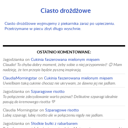
Ciasto drożdżowe
Ciasto drożdżowe wyjmujemy z piekarnika zaraz po upieczeniu.
Przetrzymane w piecu zbyt długo wyschnie.
OSTATNIO KOMENTOWANE:
Jagodzianka
on
Cukinia faszerowana mielonym mięsem
Claudio! To chyba dobry moment, żeby sobie o niej przypomnieć! 😊 Mam
nadzieję, że ten przepis będzie pyszną inspiracją.
ClaudiaMorningstar
on
Cukinia faszerowana mielonym mięsem
Uwielbiam taką cukinie chociaz nie ukrywam, ze dawno jej nie jadłam.
Jagodzianka
on
Szparagowe risotto
To połączenie zdecydowanie warto poznać! Delikatne szparagi idealnie
pasują do kremowego risotta 💚
Claudia Morningstar
on
Szparagowe risotto
Lubię szparagi, lubię risotto ale w połączeniu nigdy nie jadłam.
Jagodzianka
on
Słodkie bułki z rabarbarem