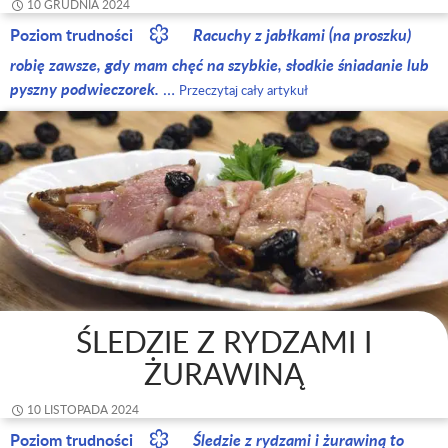
10 GRUDNIA 2024
Poziom trudności
Racuchy z jabłkami (na proszku)
robię zawsze, gdy mam chęć na szybkie, słodkie śniadanie lub
pyszny podwieczorek.
…
Przeczytaj cały artykuł
ŚLEDZIE Z RYDZAMI I
ŻURAWINĄ
10 LISTOPADA 2024
Poziom trudności
Śledzie z rydzami i żurawiną to