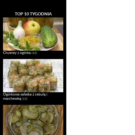
TOP 10 TYGODNIA
Chutney z ogórka
(43)
Ogórkowa sałatka z cebulą i
marchewką
(15)