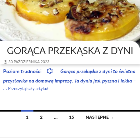
GORĄCA PRZEKĄSKA Z DYNI
30 PAŹDZIERNIKA 2023
Poziom trudności
Gorąca przekąska z dyni to świetna
przystawka na domową imprezę. Ta dynia jest pyszna i lekka –
…
Przeczytaj cały artykuł
1
2
…
15
NASTĘPNE →
Nawigacja
po