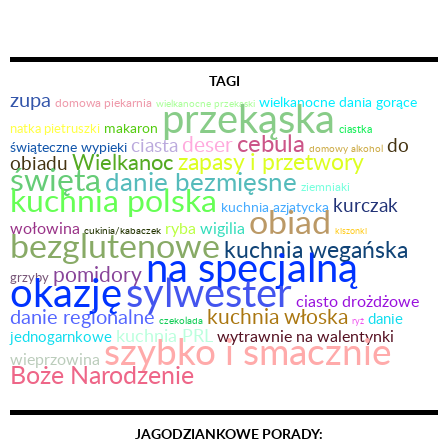
wpisach
TAGI
zupa
przekąska
wielkanocne dania gorące
domowa piekarnia
wielkanocne przekąski
makaron
natka pietruszki
ciastka
cebula
deser
do
ciasta
świąteczne wypieki
domowy alkohol
Wielkanoc
zapasy i przetwory
obiadu
święta
danie bezmięsne
kuchnia polska
ziemniaki
kurczak
kuchnia azjatycka
obiad
wołowina
ryba
wigilia
bezglutenowe
cukinia/kabaczek
kiszonki
kuchnia wegańska
na specjalną
pomidory
okazję
sylwester
grzyby
ciasto drożdżowe
kuchnia włoska
danie regionalne
danie
czekolada
ryż
kuchnia PRL
szybko i smacznie
wytrawnie na walentynki
jednogarnkowe
wieprzowina
Boże Narodzenie
JAGODZIANKOWE PORADY: