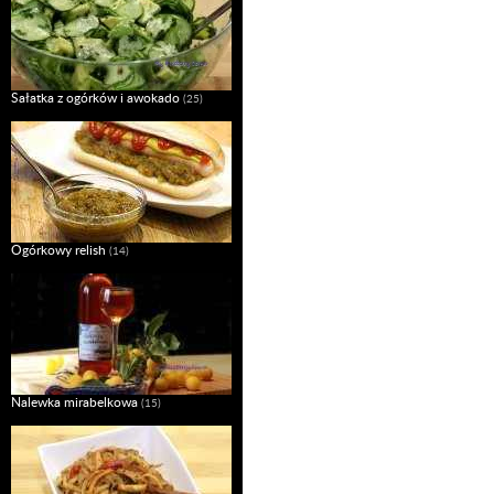
Sałatka z ogórków i awokado
(25)
Ogórkowy relish
(14)
Nalewka mirabelkowa
(15)