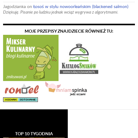
Jagodzianka
on
Łosoś w stylu nowoorleańskim (blackened salmon)
Dziękuję. Pisanie po ludzku jednak wciąż wygrywa z algorytmami.
MOJE PRZEPISY ZNAJDZIECIE RÓWNIEŻ TU:
TOP 10 TYGODNIA