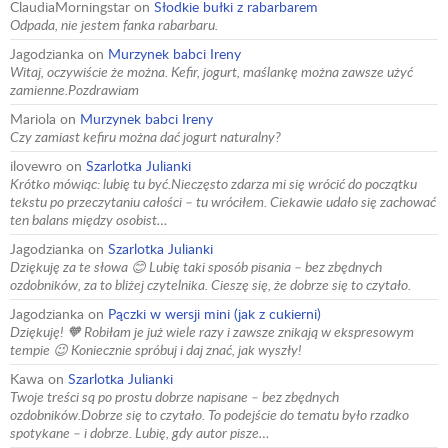
ClaudiaMorningstar
on
Słodkie bułki z rabarbarem
Odpada, nie jestem fanka rabarbaru.
Jagodzianka
on
Murzynek babci Ireny
Witaj, oczywiście że można. Kefir, jogurt, maślankę można zawsze użyć
zamienne.Pozdrawiam
Mariola
on
Murzynek babci Ireny
Czy zamiast kefiru można dać jogurt naturalny?
ilovewro
on
Szarlotka Julianki
Krótko mówiąc: lubię tu być.Nieczęsto zdarza mi się wrócić do początku
tekstu po przeczytaniu całości – tu wróciłem. Ciekawie udało się zachować
ten balans między osobist…
Jagodzianka
on
Szarlotka Julianki
Dziękuję za te słowa 😊 Lubię taki sposób pisania – bez zbędnych
ozdobników, za to bliżej czytelnika. Cieszę się, że dobrze się to czytało.
Jagodzianka
on
Pączki w wersji mini (jak z cukierni)
Dziękuję! 🧡 Robiłam je już wiele razy i zawsze znikają w ekspresowym
tempie 😉 Koniecznie spróbuj i daj znać, jak wyszły!
Kawa
on
Szarlotka Julianki
Twoje treści są po prostu dobrze napisane – bez zbędnych
ozdobników.Dobrze się to czytało. To podejście do tematu było rzadko
spotykane – i dobrze. Lubię, gdy autor pisze…