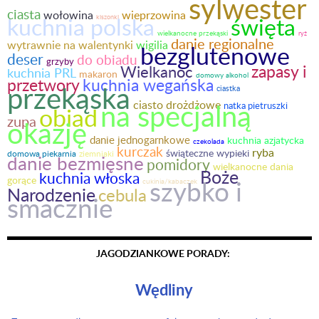
sylwester
ciasta
wołowina
wieprzowina
kuchnia polska
święta
kiszonki
wielkanocne przekąski
ryż
danie regionalne
wytrawnie na walentynki
wigilia
bezglutenowe
deser
do obiadu
grzyby
Wielkanoc
zapasy i
kuchnia PRL
makaron
domowy alkohol
kuchnia wegańska
przetwory
przekąska
ciastka
na specjalną
ciasto drożdżowe
natka pietruszki
obiad
zupa
okazję
danie jednogarnkowe
kuchnia azjatycka
czekolada
kurczak
ryba
świąteczne wypieki
domowa piekarnia
ziemniaki
danie bezmięsne
pomidory
wielkanocne dania
Boże
kuchnia włoska
gorące
szybko i
cukinia/kabaczek
Narodzenie
cebula
smacznie
JAGODZIANKOWE PORADY:
Wędliny