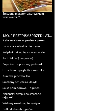
Smażony makaron z kurczakiem i
warzywami
(7)
MOJE PRZEPISY SPRZED LAT…
Ryba smażona w panierce panko
Focaccia – włoskie pieczywo
Polędwiczki w pieprzowym sosie
Tort Dakłas (dacquoise)
Zupa krem z prażonej pietruszki
Czosnkowe spaghetti z kurczakiem
Kurczak generała Tso
Smażony ser, czeski klasyk
Salsa pomidorowa – dip/sos
Najlepszy przepis na smażone
sajgonki
Wołowy rosół na pieczystym
Bułki do hamburgerów