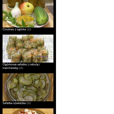
Chutney z ogórka
(32)
Ogórkowa sałatka z cebulą i
marchewką
(25)
Sałatka szwedzka
(32)