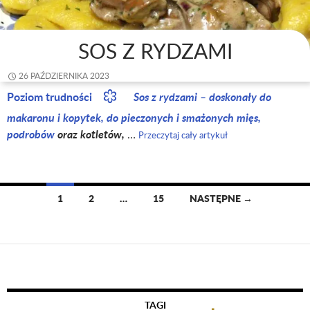
SOS Z RYDZAMI
26 PAŹDZIERNIKA 2023
Poziom trudności
Sos z rydzami – doskonały do
makaronu i kopytek, do pieczonych i smażonych mięs,
podrobów
oraz kotletów,
…
Przeczytaj cały artykuł
1
2
…
15
NASTĘPNE →
Nawigacja
po
wpisach
TAGI