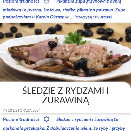
Poziom trudności
Pikantna zupa grzybowa z dynią
miodową to pyszna, treściwa, słodko-pikantna potrawa. Zupę
podpatrzyłam u Karola Okrasy w
…
Przeczytaj cały artykuł
ŚLEDZIE Z RYDZAMI I
ŻURAWINĄ
10 LISTOPADA 2024
Poziom trudności
Śledzie z rydzami i żurawiną to
doskonała przekąska. Z doświadczenia wiem, że ryby i grzyby