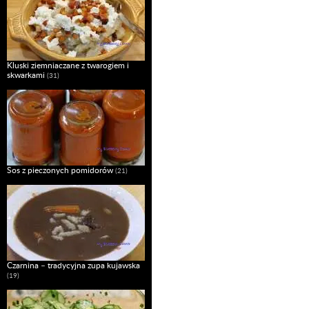
Kluski ziemniaczane z twarogiem i
skwarkami
(31)
Sos z pieczonych pomidorów
(21)
Czarnina – tradycyjna zupa kujawska
(19)