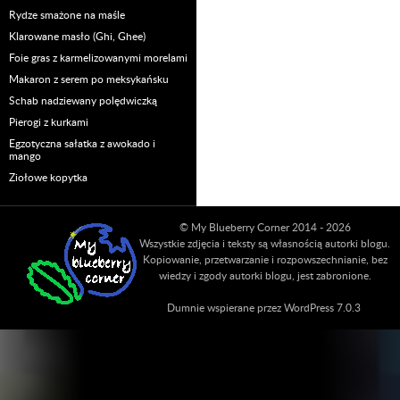
Rydze smażone na maśle
Klarowane masło (Ghi, Ghee)
Foie gras z karmelizowanymi morelami
Makaron z serem po meksykańsku
Schab nadziewany polędwiczką
Pierogi z kurkami
Egzotyczna sałatka z awokado i
mango
Ziołowe kopytka
© My Blueberry Corner 2014 - 2026
Wszystkie zdjęcia i teksty są własnością autorki blogu.
Kopiowanie, przetwarzanie i rozpowszechnianie, bez
wiedzy i zgody autorki blogu, jest zabronione.
Dumnie wspierane przez WordPress 7.0.3