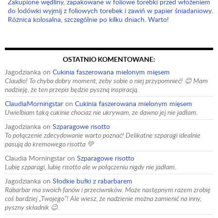
Zakupione wędliny, zapakowane w foliowe torebki przed włożeniem
do lodówki wyjmij z foliowych torebek i zawiń w papier śniadaniowy.
Różnica kolosalna, szczególnie po kilku dniach. Warto!
OSTATNIO KOMENTOWANE:
Jagodzianka
on
Cukinia faszerowana mielonym mięsem
Claudio! To chyba dobry moment, żeby sobie o niej przypomnieć! 😊 Mam
nadzieję, że ten przepis będzie pyszną inspiracją.
ClaudiaMorningstar
on
Cukinia faszerowana mielonym mięsem
Uwielbiam taką cukinie chociaz nie ukrywam, ze dawno jej nie jadłam.
Jagodzianka
on
Szparagowe risotto
To połączenie zdecydowanie warto poznać! Delikatne szparagi idealnie
pasują do kremowego risotta 💚
Claudia Morningstar
on
Szparagowe risotto
Lubię szparagi, lubię risotto ale w połączeniu nigdy nie jadłam.
Jagodzianka
on
Słodkie bułki z rabarbarem
Rabarbar ma swoich fanów i przeciwników. Może następnym razem zrobię
coś bardziej „Twojego”! Ale wiesz, że nadzienie można zamienić na inny,
pyszny składnik 😉.