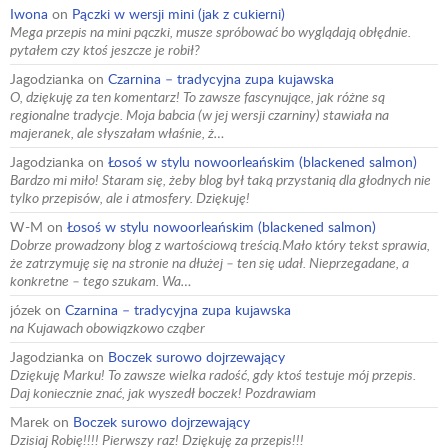
Iwona
on
Pączki w wersji mini (jak z cukierni)
Mega przepis na mini pączki, musze spróbować bo wyglądają obłędnie.
pytałem czy ktoś jeszcze je robił?
Jagodzianka
on
Czarnina – tradycyjna zupa kujawska
O, dziękuję za ten komentarz! To zawsze fascynujące, jak różne są
regionalne tradycje. Moja babcia (w jej wersji czarniny) stawiała na
majeranek, ale słyszałam właśnie, ż…
Jagodzianka
on
Łosoś w stylu nowoorleańskim (blackened salmon)
Bardzo mi miło! Staram się, żeby blog był taką przystanią dla głodnych nie
tylko przepisów, ale i atmosfery. Dziękuję!
W-M
on
Łosoś w stylu nowoorleańskim (blackened salmon)
Dobrze prowadzony blog z wartościową treścią.Mało który tekst sprawia,
że zatrzymuję się na stronie na dłużej – ten się udał. Nieprzegadane, a
konkretne – tego szukam. Wa…
józek
on
Czarnina – tradycyjna zupa kujawska
na Kujawach obowiązkowo cząber
Jagodzianka
on
Boczek surowo dojrzewający
Dziękuję Marku! To zawsze wielka radość, gdy ktoś testuje mój przepis.
Daj koniecznie znać, jak wyszedł boczek! Pozdrawiam
Marek
on
Boczek surowo dojrzewający
Dzisiaj Robię!!!! Pierwszy raz! Dziękuję za przepis!!!