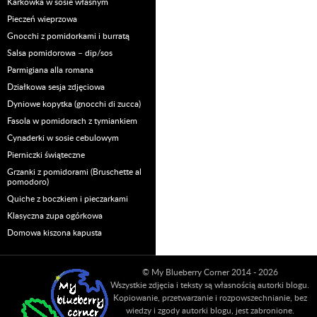
Karkówka w sosie własnym
Pieczeń wieprzowa
Gnocchi z pomidorkami i burratą
Salsa pomidorowa – dip/sos
Parmigiana alla romana
Działkowa sesja zdjęciowa
Dyniowe kopytka (gnocchi di zucca)
Fasola w pomidorach z tymiankiem
Cynaderki w sosie cebulowym
Pierniczki świąteczne
Grzanki z pomidorami (Bruschette al
pomodoro)
Quiche z boczkiem i pieczarkami
Klasyczna zupa ogórkowa
Domowa kiszona kapusta
© My Blueberry Corner 2014 - 2026
Wszystkie zdjęcia i teksty są własnością autorki blogu.
Kopiowanie, przetwarzanie i rozpowszechnianie, bez
wiedzy i zgody autorki blogu, jest zabronione.