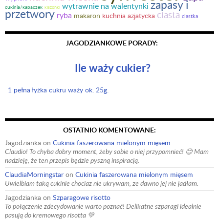
zapasy i
wytrawnie na walentynki
cukinia/kabaczek
kiszonki
przetwory
ciasta
ryba
makaron
kuchnia azjatycka
ciastka
JAGODZIANKOWE PORADY:
Ile waży cukier?
1 pełna łyżka cukru waży ok. 25g.
OSTATNIO KOMENTOWANE:
Jagodzianka
on
Cukinia faszerowana mielonym mięsem
Claudio! To chyba dobry moment, żeby sobie o niej przypomnieć! 😊 Mam
nadzieję, że ten przepis będzie pyszną inspiracją.
ClaudiaMorningstar
on
Cukinia faszerowana mielonym mięsem
Uwielbiam taką cukinie chociaz nie ukrywam, ze dawno jej nie jadłam.
Jagodzianka
on
Szparagowe risotto
To połączenie zdecydowanie warto poznać! Delikatne szparagi idealnie
pasują do kremowego risotta 💚