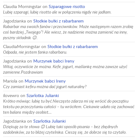
Claudia Morningstar
on
Szparagowe risotto
Lubię szparagi, lubię risotto ale w połączeniu nigdy nie jadłam.
Jagodzianka
on
Słodkie bułki z rabarbarem
Rabarbar ma swoich fanów i przeciwników. Może następnym razem zrobię
coś bardziej „Twojego”! Ale wiesz, że nadzienie można zamienić na inny,
pyszny składnik 😉.
ClaudiaMorningstar
on
Słodkie bułki z rabarbarem
Odpada, nie jestem fanka rabarbaru.
Jagodzianka
on
Murzynek babci Ireny
Witaj, oczywiście że można. Kefir, jogurt, maślankę można zawsze użyć
zamienne.Pozdrawiam
Mariola
on
Murzynek babci Ireny
Czy zamiast kefiru można dać jogurt naturalny?
ilovewro
on
Szarlotka Julianki
Krótko mówiąc: lubię tu być.Nieczęsto zdarza mi się wrócić do początku
tekstu po przeczytaniu całości – tu wróciłem. Ciekawie udało się zachować
ten balans między osobist…
Jagodzianka
on
Szarlotka Julianki
Dziękuję za te słowa 😊 Lubię taki sposób pisania – bez zbędnych
ozdobników, za to bliżej czytelnika. Cieszę się, że dobrze się to czytało.