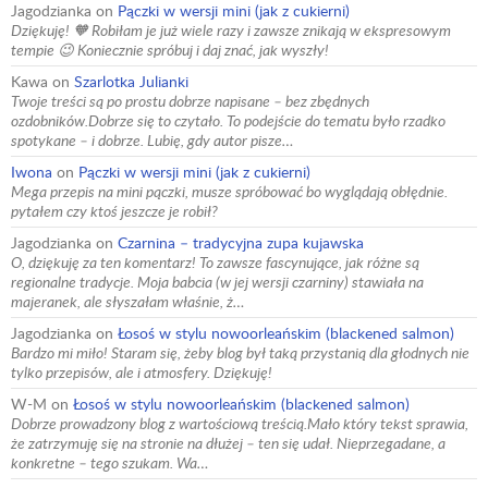
Jagodzianka
on
Pączki w wersji mini (jak z cukierni)
Dziękuję! 🧡 Robiłam je już wiele razy i zawsze znikają w ekspresowym
tempie 😉 Koniecznie spróbuj i daj znać, jak wyszły!
Kawa
on
Szarlotka Julianki
Twoje treści są po prostu dobrze napisane – bez zbędnych
ozdobników.Dobrze się to czytało. To podejście do tematu było rzadko
spotykane – i dobrze. Lubię, gdy autor pisze…
Iwona
on
Pączki w wersji mini (jak z cukierni)
Mega przepis na mini pączki, musze spróbować bo wyglądają obłędnie.
pytałem czy ktoś jeszcze je robił?
Jagodzianka
on
Czarnina – tradycyjna zupa kujawska
O, dziękuję za ten komentarz! To zawsze fascynujące, jak różne są
regionalne tradycje. Moja babcia (w jej wersji czarniny) stawiała na
majeranek, ale słyszałam właśnie, ż…
Jagodzianka
on
Łosoś w stylu nowoorleańskim (blackened salmon)
Bardzo mi miło! Staram się, żeby blog był taką przystanią dla głodnych nie
tylko przepisów, ale i atmosfery. Dziękuję!
W-M
on
Łosoś w stylu nowoorleańskim (blackened salmon)
Dobrze prowadzony blog z wartościową treścią.Mało który tekst sprawia,
że zatrzymuję się na stronie na dłużej – ten się udał. Nieprzegadane, a
konkretne – tego szukam. Wa…