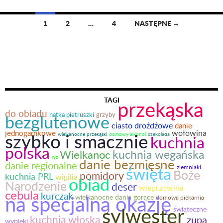
1
2
…
4
NASTĘPNE →
Nawigacja
po
wpisach
TAGI
przekąska
do obiadu
bezglutenowe
natka pietruszki
grzyby
ciasto drożdżowe
danie
wołowina
jednogarnkowe
szybko i smacznie
domowy alkohol
wielkanocne przekąski
czekolada
kuchnia
polska
kuchnia wegańska
Wielkanoc
ryż
danie bezmięsne
danie regionalne
święta
ziemniaki
Boże
pomidory
kuchnia PRL
wigilia
obiad
Narodzenie
deser
wieprzowina
cebula
kurczak
na specjalną okazję
wielkanocne dania gorące
domowa piekarnia
sylwester
świąteczne
kuchnia włoska
zupa
wypieki