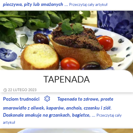
pieczywa, pity lub smażonych
…
Przeczytaj cały artykuł
TAPENADA
22 LUTEGO 2023
Poziom trudności
Tapenada to zdrowe, proste
smarowidło z oliwek, kaparów, anchois, czosnku i ziół.
Doskonale smakuje na grzankach, bagietce,
…
Przeczytaj cały
artykuł