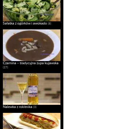
Sałatka z ogórków i awokado
(8)
Czarnina – tradycyjna zupa kujawska
(27)
Nalewka z rokitnika
(3)