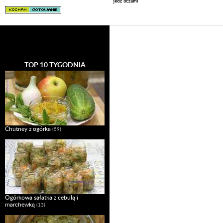
TOP 10 TYGODNIA
Chutney z ogórka
(59)
Ogórkowa sałatka z cebulą i
marchewką
(13)