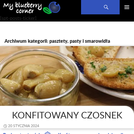
Szukaj
PRZEJDŹ
MENU
[spt-posts-ticker]
DO
GŁÓWN
TREŚCI
Archiwum kategorii: pasztety, pasty i smarowidła
KONFITOWANY CZOSNEK
20 STYCZNIA 2024