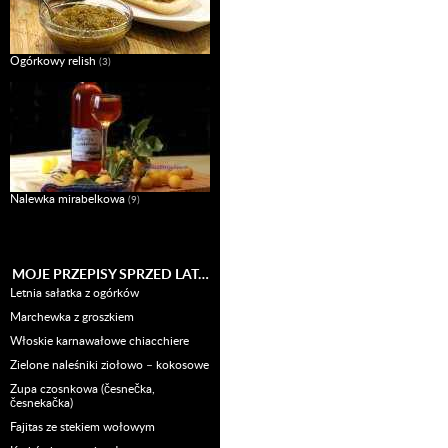
Ogórkowy relish
(3)
Nalewka mirabelkowa
(9)
MOJE PRZEPISY SPRZED LAT…
Letnia sałatka z ogórków
Marchewka z groszkiem
Włoskie karnawałowe chiacchiere
Zielone naleśniki ziołowo – kokosowe
Zupa czosnkowa (česnečka,
česnekačka)
Fajitas ze stekiem wołowym