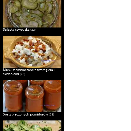
Sałatka szwedzka
(22)
Kluski ziemniaczane z twarogiem i
skwarkami
(23)
Sos z pieczonych pomidorów
(23)