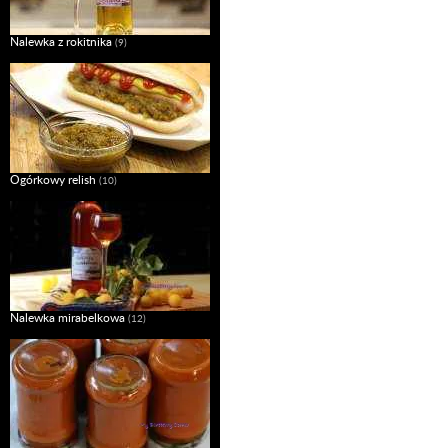
Nalewka z rokitnika
(9)
Ogórkowy relish
(10)
Nalewka mirabelkowa
(12)