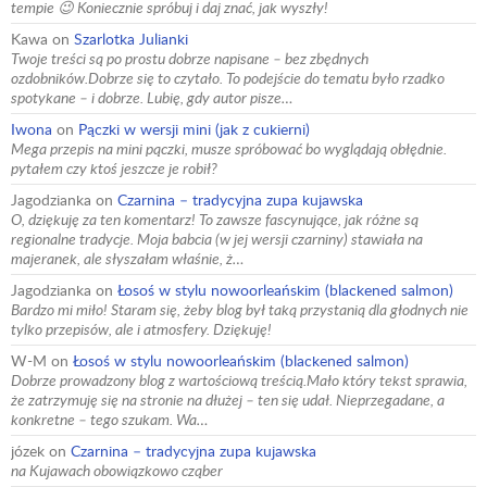
tempie 😉 Koniecznie spróbuj i daj znać, jak wyszły!
Kawa
on
Szarlotka Julianki
Twoje treści są po prostu dobrze napisane – bez zbędnych
ozdobników.Dobrze się to czytało. To podejście do tematu było rzadko
spotykane – i dobrze. Lubię, gdy autor pisze…
Iwona
on
Pączki w wersji mini (jak z cukierni)
Mega przepis na mini pączki, musze spróbować bo wyglądają obłędnie.
pytałem czy ktoś jeszcze je robił?
Jagodzianka
on
Czarnina – tradycyjna zupa kujawska
O, dziękuję za ten komentarz! To zawsze fascynujące, jak różne są
regionalne tradycje. Moja babcia (w jej wersji czarniny) stawiała na
majeranek, ale słyszałam właśnie, ż…
Jagodzianka
on
Łosoś w stylu nowoorleańskim (blackened salmon)
Bardzo mi miło! Staram się, żeby blog był taką przystanią dla głodnych nie
tylko przepisów, ale i atmosfery. Dziękuję!
W-M
on
Łosoś w stylu nowoorleańskim (blackened salmon)
Dobrze prowadzony blog z wartościową treścią.Mało który tekst sprawia,
że zatrzymuję się na stronie na dłużej – ten się udał. Nieprzegadane, a
konkretne – tego szukam. Wa…
józek
on
Czarnina – tradycyjna zupa kujawska
na Kujawach obowiązkowo cząber