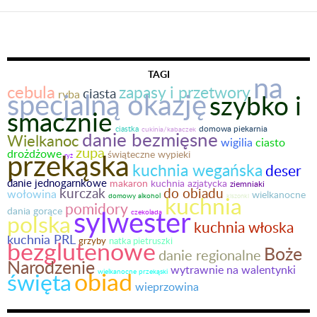
po
wpisach
TAGI
na
cebula
zapasy i przetwory
ciasta
specjalną okazję
ryba
szybko i
smacznie
domowa piekarnia
ciastka
cukinia/kabaczek
danie bezmięsne
Wielkanoc
wigilia
ciasto
zupa
drożdżowe
przekąska
świąteczne wypieki
ryż
kuchnia wegańska
deser
danie jednogarnkowe
makaron
kuchnia azjatycka
ziemniaki
kurczak
do obiadu
wołowina
wielkanocne
domowy alkohol
kuchnia
kiszonki
pomidory
sylwester
dania gorące
czekolada
polska
kuchnia włoska
kuchnia PRL
bezglutenowe
grzyby
natka pietruszki
Boże
danie regionalne
Narodzenie
wytrawnie na walentynki
obiad
święta
wielkanocne przekąski
wieprzowina