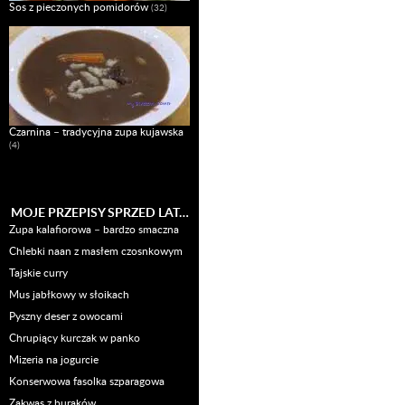
Sos z pieczonych pomidorów
(32)
Czarnina – tradycyjna zupa kujawska
(4)
MOJE PRZEPISY SPRZED LAT…
Zupa kalafiorowa – bardzo smaczna
Chlebki naan z masłem czosnkowym
Tajskie curry
Mus jabłkowy w słoikach
Pyszny deser z owocami
Chrupiący kurczak w panko
Mizeria na jogurcie
Konserwowa fasolka szparagowa
Zakwas z buraków