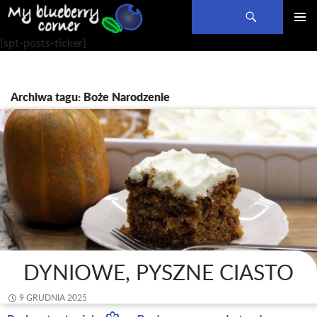
Szukaj
PRZEJDŹ
MENU
[spt-posts-ticker]
DO
GŁÓWN
TREŚCI
Archiwa tagu: Boże Narodzenie
DYNIOWE, PYSZNE CIASTO
9 GRUDNIA 2025