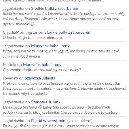
Jagodzianka
on
Słodkie bułki z rabarbarem
Rabarbar ma swoich fanów i przeciwników. Może następnym razem zrobię
coś bardziej „Twojego”! Ale wiesz, że nadzienie można zamienić na inny,
pyszny składnik 😉.
ClaudiaMorningstar
on
Słodkie bułki z rabarbarem
Odpada, nie jestem fanka rabarbaru.
Jagodzianka
on
Murzynek babci Ireny
Witaj, oczywiście że można. Kefir, jogurt, maślankę można zawsze użyć
zamienne.Pozdrawiam
Mariola
on
Murzynek babci Ireny
Czy zamiast kefiru można dać jogurt naturalny?
ilovewro
on
Szarlotka Julianki
Krótko mówiąc: lubię tu być.Nieczęsto zdarza mi się wrócić do początku
tekstu po przeczytaniu całości – tu wróciłem. Ciekawie udało się zachować
ten balans między osobist…
Jagodzianka
on
Szarlotka Julianki
Dziękuję za te słowa 😊 Lubię taki sposób pisania – bez zbędnych
ozdobników, za to bliżej czytelnika. Cieszę się, że dobrze się to czytało.
Jagodzianka
on
Pączki w wersji mini (jak z cukierni)
Dziękuję! 🧡 Robiłam je już wiele razy i zawsze znikają w ekspresowym