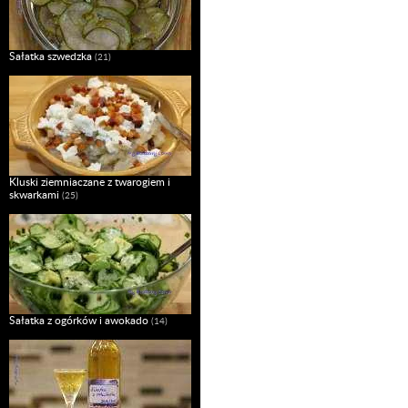
Sałatka szwedzka
(21)
Kluski ziemniaczane z twarogiem i
skwarkami
(25)
Sałatka z ogórków i awokado
(14)