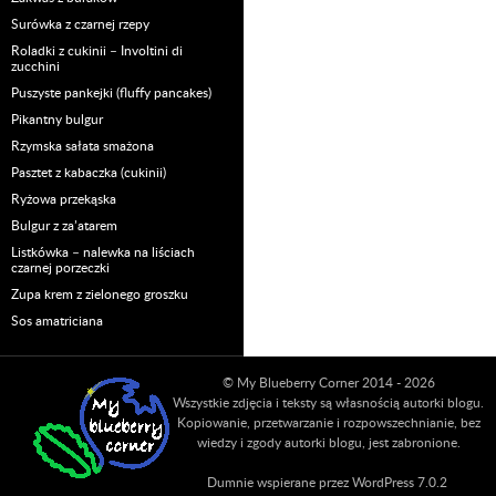
Surówka z czarnej rzepy
Roladki z cukinii – Involtini di
zucchini
Puszyste pankejki (fluffy pancakes)
Pikantny bulgur
Rzymska sałata smażona
Pasztet z kabaczka (cukinii)
Ryżowa przekąska
Bulgur z za’atarem
Listkówka – nalewka na liściach
czarnej porzeczki
Zupa krem z zielonego groszku
Sos amatriciana
© My Blueberry Corner 2014 - 2026
Wszystkie zdjęcia i teksty są własnością autorki blogu.
Kopiowanie, przetwarzanie i rozpowszechnianie, bez
wiedzy i zgody autorki blogu, jest zabronione.
Dumnie wspierane przez WordPress 7.0.2