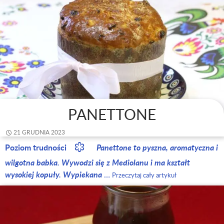
PANETTONE
21 GRUDNIA 2023
Poziom trudności
Panettone to pyszna, aromatyczna i
wilgotna babka. Wywodzi się z Mediolanu i ma kształt
wysokiej kopuły. Wypiekana
…
Przeczytaj cały artykuł