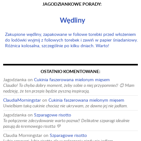
JAGODZIANKOWE PORADY:
Wędliny
Zakupione wędliny, zapakowane w foliowe torebki przed włożeniem
do lodówki wyjmij z foliowych torebek i zawiń w papier śniadaniowy.
Różnica kolosalna, szczególnie po kilku dniach. Warto!
OSTATNIO KOMENTOWANE:
Jagodzianka
on
Cukinia faszerowana mielonym mięsem
Claudio! To chyba dobry moment, żeby sobie o niej przypomnieć! 😊 Mam
nadzieję, że ten przepis będzie pyszną inspiracją.
ClaudiaMorningstar
on
Cukinia faszerowana mielonym mięsem
Uwielbiam taką cukinie chociaz nie ukrywam, ze dawno jej nie jadłam.
Jagodzianka
on
Szparagowe risotto
To połączenie zdecydowanie warto poznać! Delikatne szparagi idealnie
pasują do kremowego risotta 💚
Claudia Morningstar
on
Szparagowe risotto
Lubię szparagi, lubię risotto ale w połączeniu nigdy nie jadłam.