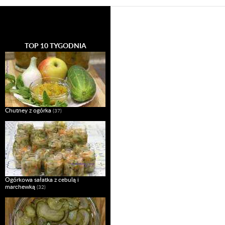
TOP 10 TYGODNIA
Chutney z ogórka
(37)
Ogórkowa sałatka z cebulą i
marchewką
(32)