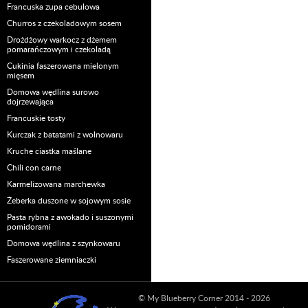
Francuska zupa cebulowa
Churros z czekoladowym sosem
Drożdżowy warkocz z dżemem
pomarańczowym i czekoladą
Cukinia faszerowana mielonym
mięsem
Domowa wędlina surowo
dojrzewająca
Francuskie tosty
Kurczak z batatami z wolnowaru
Kruche ciastka maślane
Chili con carne
Karmelizowana marchewka
Żeberka duszone w sojowym sosie
Pasta rybna z awokado i suszonymi
pomidorami
Domowa wędlina z szynkowaru
Faszerowane ziemniaczki
© My Blueberry Corner 2014 - 2026