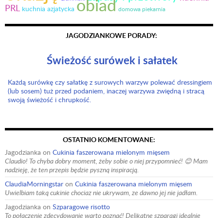
obiad
PRL
kuchnia azjatycka
domowa piekarnia
JAGODZIANKOWE PORADY:
Świeżość surówek i sałatek
Każdą surówkę czy sałatkę z surowych warzyw polewać dressingiem
(lub sosem) tuż przed podaniem, inaczej warzywa zwiędną i stracą
swoją świeżość i chrupkość.
OSTATNIO KOMENTOWANE:
Jagodzianka
on
Cukinia faszerowana mielonym mięsem
Claudio! To chyba dobry moment, żeby sobie o niej przypomnieć! 😊 Mam
nadzieję, że ten przepis będzie pyszną inspiracją.
ClaudiaMorningstar
on
Cukinia faszerowana mielonym mięsem
Uwielbiam taką cukinie chociaz nie ukrywam, ze dawno jej nie jadłam.
Jagodzianka
on
Szparagowe risotto
To połączenie zdecydowanie warto poznać! Delikatne szparagi idealnie