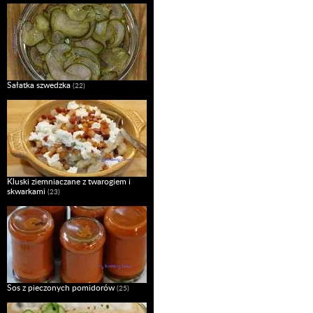
Sałatka szwedzka
(22)
Kluski ziemniaczane z twarogiem i
skwarkami
(23)
Sos z pieczonych pomidorów
(25)