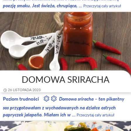
poezję smaku. Jest świeża, chrupiąca,
…
Przeczytaj cały artykuł
DOMOWA SRIRACHA
26 LISTOPADA 2023
Poziom trudności
Domowa sriracha – ten pikantny
sos przygotowałam z wychodowanych na działce ostrych
papryczek jalapeño. Miałam ich w
…
Przeczytaj cały artykuł