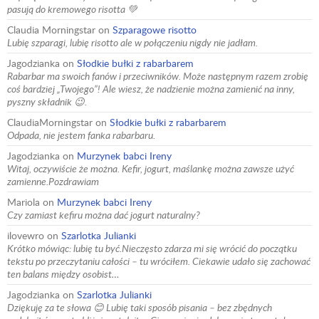
pasują do kremowego risotta 💚
Claudia Morningstar
on
Szparagowe risotto
Lubię szparagi, lubię risotto ale w połączeniu nigdy nie jadłam.
Jagodzianka
on
Słodkie bułki z rabarbarem
Rabarbar ma swoich fanów i przeciwników. Może następnym razem zrobię
coś bardziej „Twojego”! Ale wiesz, że nadzienie można zamienić na inny,
pyszny składnik 😉.
ClaudiaMorningstar
on
Słodkie bułki z rabarbarem
Odpada, nie jestem fanka rabarbaru.
Jagodzianka
on
Murzynek babci Ireny
Witaj, oczywiście że można. Kefir, jogurt, maślankę można zawsze użyć
zamienne.Pozdrawiam
Mariola
on
Murzynek babci Ireny
Czy zamiast kefiru można dać jogurt naturalny?
ilovewro
on
Szarlotka Julianki
Krótko mówiąc: lubię tu być.Nieczęsto zdarza mi się wrócić do początku
tekstu po przeczytaniu całości – tu wróciłem. Ciekawie udało się zachować
ten balans między osobist…
Jagodzianka
on
Szarlotka Julianki
Dziękuję za te słowa 😊 Lubię taki sposób pisania – bez zbędnych