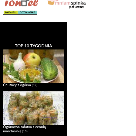
TOP 10 TYGODNIA
Chutney z ogórka
(59)
Ogórkowa sałatka z cebulą i
marchewką
(13)