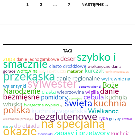
1
2
…
7
NASTĘPNE →
Nawigacja
po
wpisach
TAGI
szybko i
deser
zupa
smacznie
danie jednogarnkowe
ciasto drożdżowe
wielkanocne dania
kurczak
wołowina
przekąska
gorące
makaron
natka pietruszki
cukinia/kabaczek
danie regionalne
sylwester
wytrawnie na
Boże
walentynki
domowy alkohol
danie
Narodzenie
ciasta
wieprzowina
wigilia
bezmięsne
cebula
pomidory
kuchnia
święta
kuchnia
czekolada
włoska
świąteczne wypieki
polska
ryż
kuchnia wegańska
Wielkanoc
bezglutenowe
ryba
na specjalną
grzyby
wielkanocne przekąski
kiszonki
do obiadu
okazję
ciastka
zapasy i przetwory
kuchnia
ziemniaki