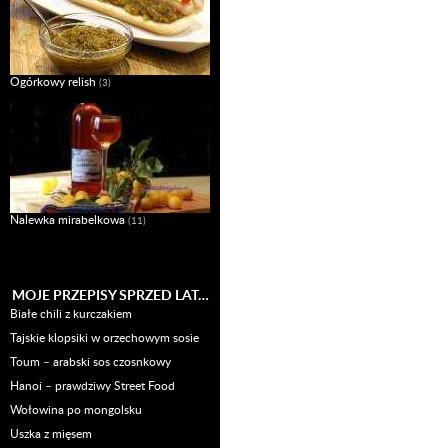
Ogórkowy relish
(3)
Nalewka mirabelkowa
(11)
MOJE PRZEPISY SPRZED LAT…
Białe chili z kurczakiem
Tajskie klopsiki w orzechowym sosie
Toum – arabski sos czosnkowy
Hanoi – prawdziwy Street Food
Wołowina po mongolsku
Uszka z mięsem