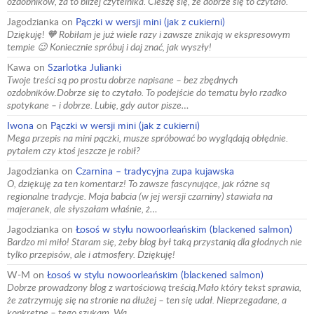
ozdobników, za to bliżej czytelnika. Cieszę się, że dobrze się to czytało.
Jagodzianka
on
Pączki w wersji mini (jak z cukierni)
Dziękuję! 🧡 Robiłam je już wiele razy i zawsze znikają w ekspresowym
tempie 😉 Koniecznie spróbuj i daj znać, jak wyszły!
Kawa
on
Szarlotka Julianki
Twoje treści są po prostu dobrze napisane – bez zbędnych
ozdobników.Dobrze się to czytało. To podejście do tematu było rzadko
spotykane – i dobrze. Lubię, gdy autor pisze…
Iwona
on
Pączki w wersji mini (jak z cukierni)
Mega przepis na mini pączki, musze spróbować bo wyglądają obłędnie.
pytałem czy ktoś jeszcze je robił?
Jagodzianka
on
Czarnina – tradycyjna zupa kujawska
O, dziękuję za ten komentarz! To zawsze fascynujące, jak różne są
regionalne tradycje. Moja babcia (w jej wersji czarniny) stawiała na
majeranek, ale słyszałam właśnie, ż…
Jagodzianka
on
Łosoś w stylu nowoorleańskim (blackened salmon)
Bardzo mi miło! Staram się, żeby blog był taką przystanią dla głodnych nie
tylko przepisów, ale i atmosfery. Dziękuję!
W-M
on
Łosoś w stylu nowoorleańskim (blackened salmon)
Dobrze prowadzony blog z wartościową treścią.Mało który tekst sprawia,
że zatrzymuję się na stronie na dłużej – ten się udał. Nieprzegadane, a
konkretne – tego szukam. Wa…