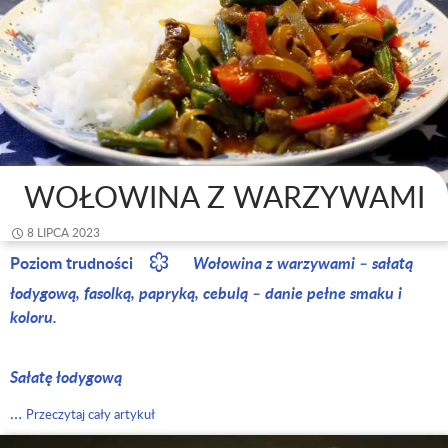
WOŁOWINA Z WARZYWAMI
8 LIPCA 2023
Poziom trudności
Wołowina z warzywami – sałatą
łodygową, fasolką, papryką, cebulą – danie pełne smaku i
koloru.
Sałatę łodygową
…
Przeczytaj cały artykuł