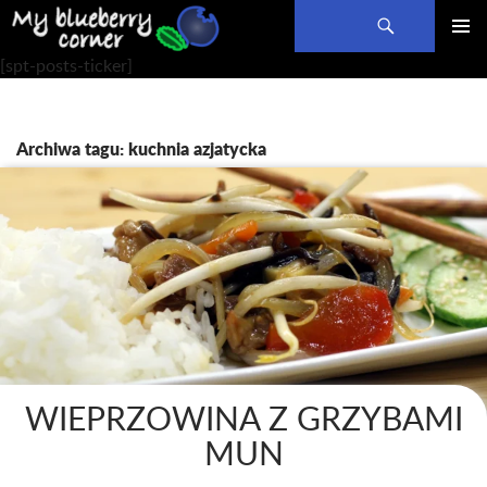
Szukaj
PRZEJDŹ
MENU
[spt-posts-ticker]
DO
GŁÓWN
TREŚCI
Archiwa tagu: kuchnia azjatycka
WIEPRZOWINA Z GRZYBAMI
MUN