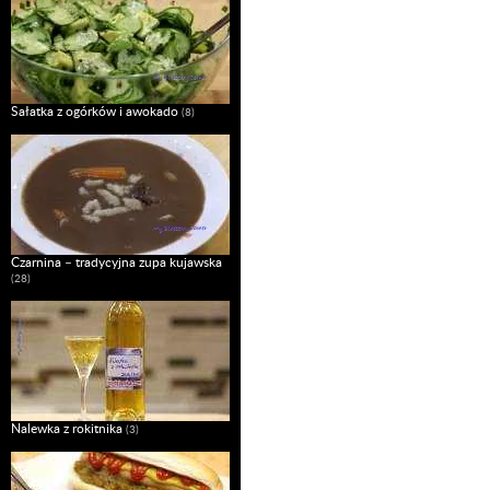
Sałatka z ogórków i awokado
(8)
Czarnina – tradycyjna zupa kujawska
(28)
Nalewka z rokitnika
(3)