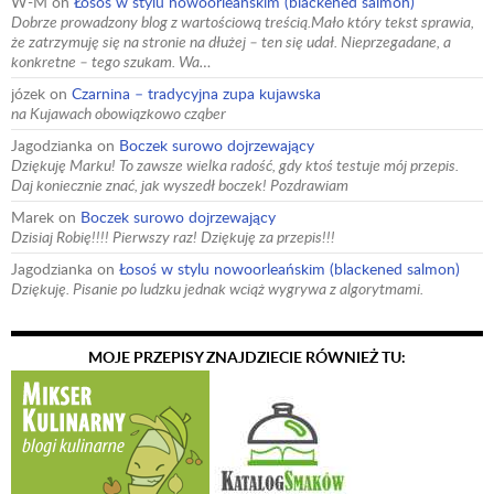
W-M
on
Łosoś w stylu nowoorleańskim (blackened salmon)
Dobrze prowadzony blog z wartościową treścią.Mało który tekst sprawia,
że zatrzymuję się na stronie na dłużej – ten się udał. Nieprzegadane, a
konkretne – tego szukam. Wa…
józek
on
Czarnina – tradycyjna zupa kujawska
na Kujawach obowiązkowo cząber
Jagodzianka
on
Boczek surowo dojrzewający
Dziękuję Marku! To zawsze wielka radość, gdy ktoś testuje mój przepis.
Daj koniecznie znać, jak wyszedł boczek! Pozdrawiam
Marek
on
Boczek surowo dojrzewający
Dzisiaj Robię!!!! Pierwszy raz! Dziękuję za przepis!!!
Jagodzianka
on
Łosoś w stylu nowoorleańskim (blackened salmon)
Dziękuję. Pisanie po ludzku jednak wciąż wygrywa z algorytmami.
MOJE PRZEPISY ZNAJDZIECIE RÓWNIEŻ TU: