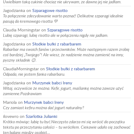
Uwielbiam taką cukinie chociaz nie ukrywam, ze dawno jej nie jadłam.
Jagodzianka
on
Szparagowe risotto
To połączenie zdecydowanie warto poznać! Delikatne szparagi idealnie
pasują do kremowego risotta 💚
Claudia Morningstar
on
Szparagowe risotto
Lubię szparagi, lubię risotto ale w połączeniu nigdy nie jadłam.
Jagodzianka
on
Słodkie bułki z rabarbarem
Rabarbar ma swoich fanów i przeciwników. Może następnym razem zrobię
coś bardziej „Twojego”! Ale wiesz, że nadzienie można zamienić na inny,
pyszny składnik 😉.
ClaudiaMorningstar
on
Słodkie bułki z rabarbarem
Odpada, nie jestem fanka rabarbaru.
Jagodzianka
on
Murzynek babci Ireny
Witaj, oczywiście że można. Kefir, jogurt, maślankę można zawsze użyć
zamienne.Pozdrawiam
Mariola
on
Murzynek babci Ireny
Czy zamiast kefiru można dać jogurt naturalny?
ilovewro
on
Szarlotka Julianki
Krótko mówiąc: lubię tu być.Nieczęsto zdarza mi się wrócić do początku
tekstu po przeczytaniu całości – tu wróciłem. Ciekawie udało się zachować
ten balans między osobist…