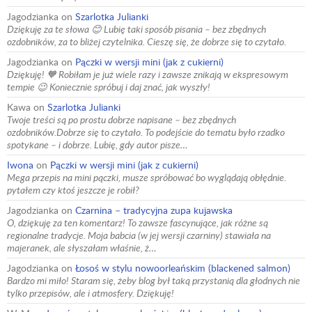
Jagodzianka
on
Szarlotka Julianki
Dziękuję za te słowa 😊 Lubię taki sposób pisania – bez zbędnych
ozdobników, za to bliżej czytelnika. Cieszę się, że dobrze się to czytało.
Jagodzianka
on
Pączki w wersji mini (jak z cukierni)
Dziękuję! 🧡 Robiłam je już wiele razy i zawsze znikają w ekspresowym
tempie 😉 Koniecznie spróbuj i daj znać, jak wyszły!
Kawa
on
Szarlotka Julianki
Twoje treści są po prostu dobrze napisane – bez zbędnych
ozdobników.Dobrze się to czytało. To podejście do tematu było rzadko
spotykane – i dobrze. Lubię, gdy autor pisze…
Iwona
on
Pączki w wersji mini (jak z cukierni)
Mega przepis na mini pączki, musze spróbować bo wyglądają obłędnie.
pytałem czy ktoś jeszcze je robił?
Jagodzianka
on
Czarnina – tradycyjna zupa kujawska
O, dziękuję za ten komentarz! To zawsze fascynujące, jak różne są
regionalne tradycje. Moja babcia (w jej wersji czarniny) stawiała na
majeranek, ale słyszałam właśnie, ż…
Jagodzianka
on
Łosoś w stylu nowoorleańskim (blackened salmon)
Bardzo mi miło! Staram się, żeby blog był taką przystanią dla głodnych nie
tylko przepisów, ale i atmosfery. Dziękuję!