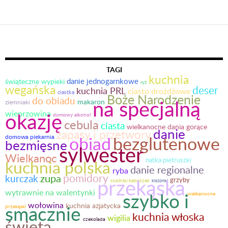
Nawigacja
po
wpisach
TAGI
kuchnia
danie jednogarnkowe
świąteczne wypieki
ryż
wegańska
deser
kuchnia PRL
ciasto drożdżowe
ciastka
Boże Narodzenie
do obiadu
na specjalną
makaron
ziemniaki
okazję
wieprzowina
domowy alkohol
cebula
ciasta
wielkanocne dania gorące
danie
zapasy i przetwory
obiad
bezglutenowe
domowa piekarnia
bezmięsne
sylwester
Wielkanoc
natka pietruszki
kuchnia polska
danie regionalne
ryba
pomidory
kurczak
zupa
przekąska
grzyby
cukinia/kabaczek
kiszonki
wytrawnie na walentynki
szybko i
wielkanocne
wołowina
smacznie
kuchnia azjatycka
przekąski
kuchnia włoska
wigilia
święta
czekolada