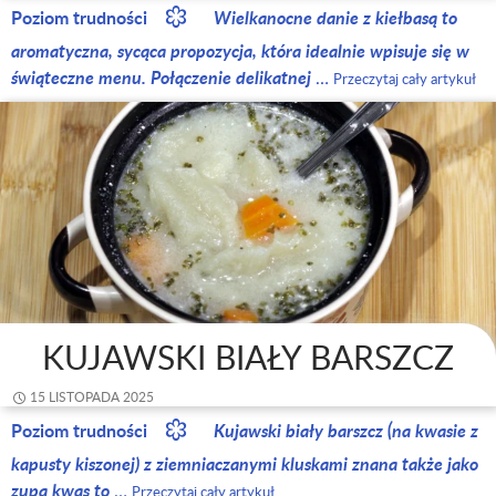
Poziom trudności
Wielkanocne danie z kiełbasą to
aromatyczna, sycąca propozycja, która idealnie wpisuje się w
świąteczne menu. Połączenie delikatnej
…
Przeczytaj cały artykuł
KUJAWSKI BIAŁY BARSZCZ
15 LISTOPADA 2025
Poziom trudności
Kujawski biały barszcz (na kwasie z
kapusty kiszonej) z ziemniaczanymi kluskami znana także jako
zupa kwas to
…
Przeczytaj cały artykuł