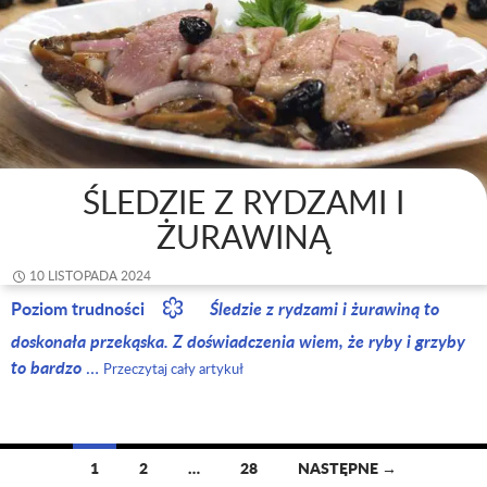
ŚLEDZIE Z RYDZAMI I
ŻURAWINĄ
10 LISTOPADA 2024
Poziom trudności
Śledzie z rydzami i żurawiną to
doskonała przekąska. Z doświadczenia wiem, że ryby i grzyby
to bardzo
…
Przeczytaj cały artykuł
1
2
…
28
NASTĘPNE →