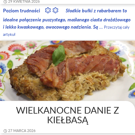
29 KWIETNIA 2026
Poziom trudności
Słodkie bułki z rabarbarem to
idealne połączenie puszystego, maślanego ciasta drożdżowego
i lekko kwaskowego, owocowego nadzienia. Są
…
Przeczytaj cały
artykuł
WIELKANOCNE DANIE Z
KIEŁBASĄ
27 MARCA 2026