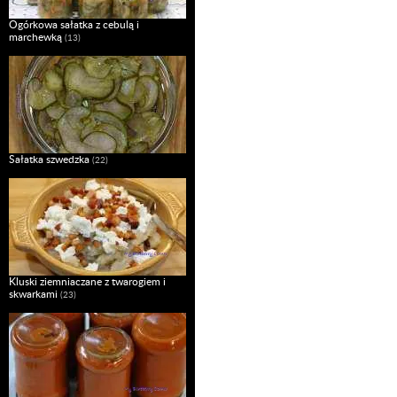
Ogórkowa sałatka z cebulą i
marchewką
(13)
Sałatka szwedzka
(22)
Kluski ziemniaczane z twarogiem i
skwarkami
(23)