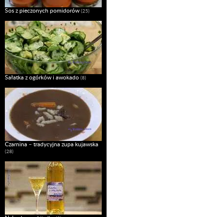
Sos z pieczonych pomidorów
(25)
Sałatka z ogórków i awokado
(8)
Czarnina – tradycyjna zupa kujawska
(28)