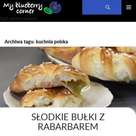
Szukaj
PRZEJDŹ
MENU
[spt-posts-ticker]
DO
GŁÓWN
TREŚCI
Archiwa tagu: kuchnia polska
SŁODKIE BUŁKI Z
RABARBAREM