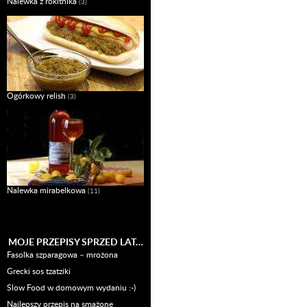
Nalewka z rokitnika
(3)
Ogórkowy relish
(3)
Nalewka mirabelkowa
(11)
MOJE PRZEPISY SPRZED LAT…
Fasolka szparagowa – mrożona
Grecki sos tzatziki
Slow Food w domowym wydaniu :-)
Najlepszy przepis na smażone