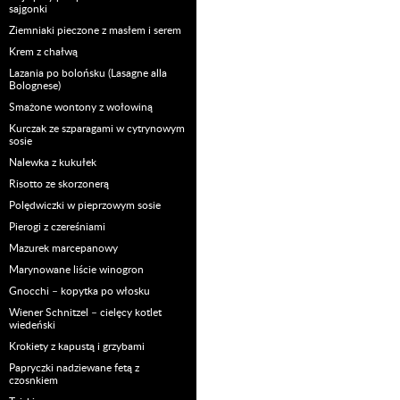
sajgonki
Ziemniaki pieczone z masłem i serem
Krem z chałwą
Lazania po bolońsku (Lasagne alla
Bolognese)
Smażone wontony z wołowiną
Kurczak ze szparagami w cytrynowym
sosie
Nalewka z kukułek
Risotto ze skorzonerą
Polędwiczki w pieprzowym sosie
Pierogi z czereśniami
Mazurek marcepanowy
Marynowane liście winogron
Gnocchi – kopytka po włosku
Wiener Schnitzel – cielęcy kotlet
wiedeński
Krokiety z kapustą i grzybami
Papryczki nadziewane fetą z
czosnkiem