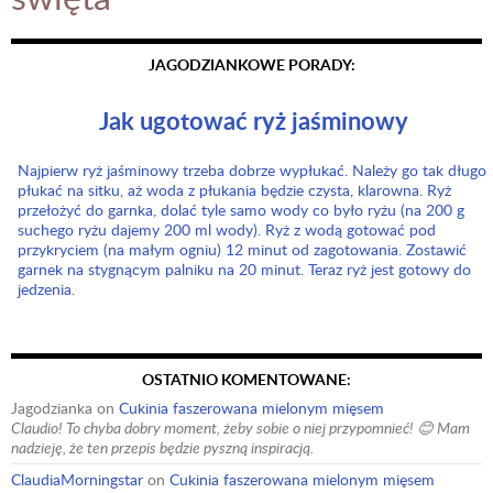
JAGODZIANKOWE PORADY:
Jak ugotować ryż jaśminowy
Najpierw ryż jaśminowy trzeba dobrze wypłukać. Należy go tak długo
płukać na sitku, aż woda z płukania będzie czysta, klarowna. Ryż
przełożyć do garnka, dolać tyle samo wody co było ryżu (na 200 g
suchego ryżu dajemy 200 ml wody). Ryż z wodą gotować pod
przykryciem (na małym ogniu) 12 minut od zagotowania. Zostawić
garnek na stygnącym palniku na 20 minut. Teraz ryż jest gotowy do
jedzenia.
OSTATNIO KOMENTOWANE:
Jagodzianka
on
Cukinia faszerowana mielonym mięsem
Claudio! To chyba dobry moment, żeby sobie o niej przypomnieć! 😊 Mam
nadzieję, że ten przepis będzie pyszną inspiracją.
ClaudiaMorningstar
on
Cukinia faszerowana mielonym mięsem