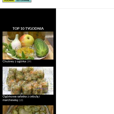
TOP 10 TYGODNIA
Chutney z ogórka
(39)
Ogórkowa sałatka z cebulą i
marchewką
(13)