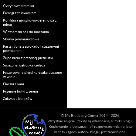
Cytrynowe tiramisu
Pierogi z truskawkami
Konfitura gruszkowo-dereniowa z
miętą
Wietnamski sos do maczania
Skórka pomarańczowa
Pasta rybna z awokado i suszonymi
pomidorami
Zupa krem z prażonej pietruszki
Smażona wątróbka cielęca
Faszerowane piersi kurczaka duszone
w winie
Flaczki z kani
Pszenne bułki z serem
Zakwas z buraków
© My Blueberry Corner 2014 - 2026
Wszystkie zdjęcia i teksty są własnością autorki blogu.
Kopiowanie, przetwarzanie i rozpowszechnianie, bez
wiedzy i zgody autorki blogu, jest zabronione.