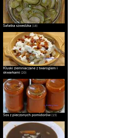
Sałatka szwedzka
(18)
Kluski ziemniaczane z twarogiem i
skwarkami
(20)
Sos z pieczonych pomidorów
(15)