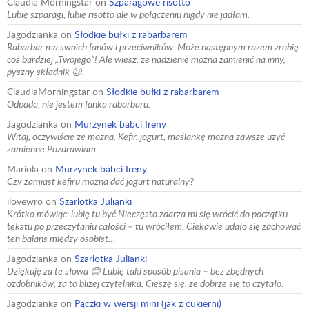
Claudia Morningstar
on
Szparagowe risotto
Lubię szparagi, lubię risotto ale w połączeniu nigdy nie jadłam.
Jagodzianka
on
Słodkie bułki z rabarbarem
Rabarbar ma swoich fanów i przeciwników. Może następnym razem zrobię
coś bardziej „Twojego”! Ale wiesz, że nadzienie można zamienić na inny,
pyszny składnik 😉.
ClaudiaMorningstar
on
Słodkie bułki z rabarbarem
Odpada, nie jestem fanka rabarbaru.
Jagodzianka
on
Murzynek babci Ireny
Witaj, oczywiście że można. Kefir, jogurt, maślankę można zawsze użyć
zamienne.Pozdrawiam
Mariola
on
Murzynek babci Ireny
Czy zamiast kefiru można dać jogurt naturalny?
ilovewro
on
Szarlotka Julianki
Krótko mówiąc: lubię tu być.Nieczęsto zdarza mi się wrócić do początku
tekstu po przeczytaniu całości – tu wróciłem. Ciekawie udało się zachować
ten balans między osobist…
Jagodzianka
on
Szarlotka Julianki
Dziękuję za te słowa 😊 Lubię taki sposób pisania – bez zbędnych
ozdobników, za to bliżej czytelnika. Cieszę się, że dobrze się to czytało.
Jagodzianka
on
Pączki w wersji mini (jak z cukierni)