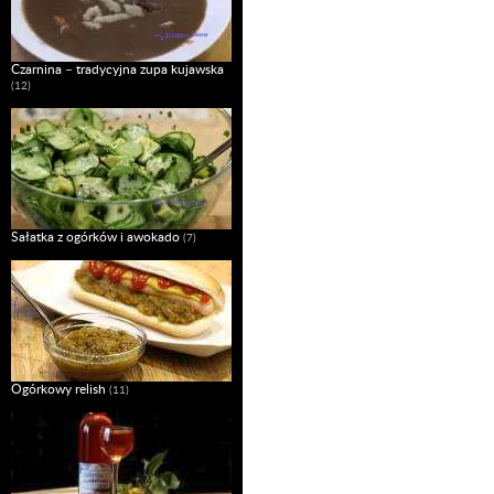
Czarnina – tradycyjna zupa kujawska
(12)
Sałatka z ogórków i awokado
(7)
Ogórkowy relish
(11)