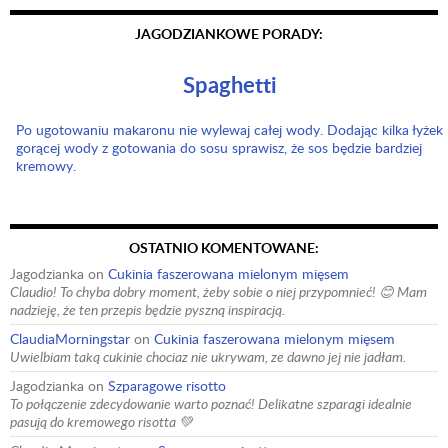
JAGODZIANKOWE PORADY:
Spaghetti
Po ugotowaniu makaronu nie wylewaj całej wody. Dodając kilka łyżek
gorącej wody z gotowania do sosu sprawisz, że sos będzie bardziej
kremowy.
OSTATNIO KOMENTOWANE:
Jagodzianka
on
Cukinia faszerowana mielonym mięsem
Claudio! To chyba dobry moment, żeby sobie o niej przypomnieć! 😊 Mam
nadzieję, że ten przepis będzie pyszną inspiracją.
ClaudiaMorningstar
on
Cukinia faszerowana mielonym mięsem
Uwielbiam taką cukinie chociaz nie ukrywam, ze dawno jej nie jadłam.
Jagodzianka
on
Szparagowe risotto
To połączenie zdecydowanie warto poznać! Delikatne szparagi idealnie
pasują do kremowego risotta 💚