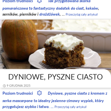
Poziom trudności
Tak przygotowana skórka
pomarańczowa to fantastyczny dodatek do
ciast
,
keksów
,
serników, pierników i
drożdżówek
,
…
Przeczytaj cały artykuł
DYNIOWE, PYSZNE CIASTO
9 GRUDNIA 2025
Poziom trudności
Dyniowe, pyszne ciasto z kremem z
serka mascarpone to idealny jesienno-zimowy wypiek, który
przygotujesz szybko i łatwo.
…
Przeczytaj cały artykuł