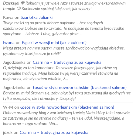
Dziękuję! 🧡 Robiłam je już wiele razy i zawsze znikają w ekspresowym
tempie 😉 Koniecznie spróbuj i daj znać, jak wyszły!
Kawa
on
Szarlotka Julianki
Twoje treści są po prostu dobrze napisane – bez zbędnych
ozdobników.Dobrze się to czytało. To podejście do tematu było rzadko
spotykane – i dobrze. Lubię, gdy autor pisze…
Iwona
on
Pączki w wersji mini (jak z cukierni)
Mega przepis na mini pączki, musze spróbować bo wyglądają obłędnie.
pytałem czy ktoś jeszcze je robił?
Jagodzianka
on
Czarnina – tradycyjna zupa kujawska
O, dziękuję za ten komentarz! To zawsze fascynujące, jak różne są
regionalne tradycje. Moja babcia (w jej wersji czarniny) stawiała na
majeranek, ale słyszałam właśnie, ż…
Jagodzianka
on
Łosoś w stylu nowoorleańskim (blackened salmon)
Bardzo mi miło! Staram się, żeby blog był taką przystanią dla głodnych nie
tylko przepisów, ale i atmosfery. Dziękuję!
W-M
on
Łosoś w stylu nowoorleańskim (blackened salmon)
Dobrze prowadzony blog z wartościową treścią.Mało który tekst sprawia,
że zatrzymuję się na stronie na dłużej – ten się udał. Nieprzegadane, a
konkretne – tego szukam. Wa…
józek
on
Czarnina – tradycyjna zupa kujawska