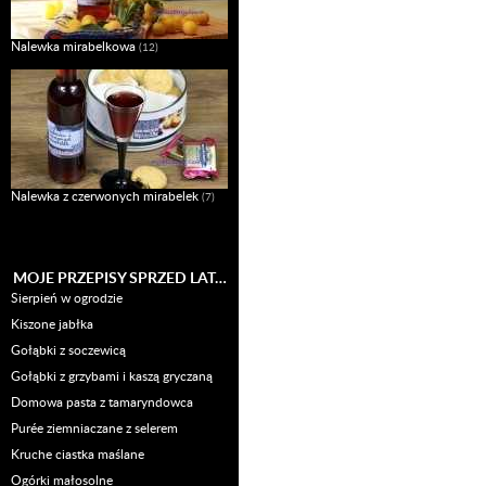
Nalewka mirabelkowa
(12)
Nalewka z czerwonych mirabelek
(7)
MOJE PRZEPISY SPRZED LAT…
Sierpień w ogrodzie
Kiszone jabłka
Gołąbki z soczewicą
Gołąbki z grzybami i kaszą gryczaną
Domowa pasta z tamaryndowca
Purée ziemniaczane z selerem
Kruche ciastka maślane
Ogórki małosolne