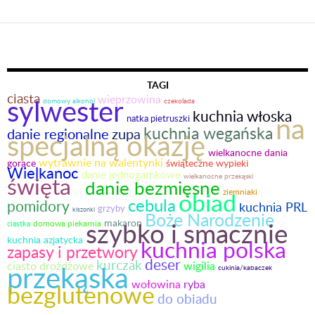
Nawigacja
po
wpisach
TAGI
ciasta
sylwester
wieprzowina
domowy alkohol
czekolada
kuchnia włoska
na
natka pietruszki
kuchnia wegańska
danie regionalne
zupa
specjalną okazję
wielkanocne dania
wytrawnie na walentynki
gorące
świąteczne wypieki
Wielkanoc
danie jednogarnkowe
święta
wielkanocne przekąski
danie bezmięsne
obiad
ziemniaki
ryż
cebula
pomidory
kuchnia PRL
grzyby
kiszonki
Boże Narodzenie
szybko i smacznie
makaron
domowa piekarnia
ciastka
kuchnia azjatycka
kuchnia polska
zapasy i przetwory
deser
kurczak
ciasto drożdżowe
przekąska
wigilia
cukinia/kabaczek
wołowina
ryba
bezglutenowe
do obiadu