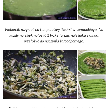
Piekarnik rozgrzać do temperatury 180°C w termoobiegu. Na
każdy naleśnik nałożyć 1 łyżkę farszu, naleśnika zwinąć,
przełożyć do naczynia żaroodpornego.