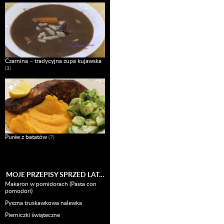
Czarnina – tradycyjna zupa kujawska
(3)
Purée z batatów
(7)
MOJE PRZEPISY SPRZED LAT…
Makaron w pomidorach (Pasta con
pomodori)
Pyszna truskawkowa nalewka
Pierniczki świąteczne