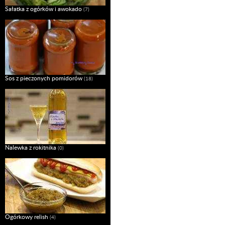
Sałatka z ogórków i awokado
(7)
Sos z pieczonych pomidorów
(18)
Nalewka z rokitnika
(0)
Ogórkowy relish
(4)