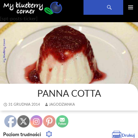
Szukaj
PRZEJDŹ
MENU
[spt-posts-ticker]
DO
GŁÓWN
TREŚCI
PANNA COTTA
31 GRUDNIA 2014
JAGODZIANKA
Poziom trudności
Drukuj