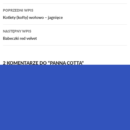
POPRZEDNI WPIS
Nawigacja
Kotlety (kofty) wołowo – jagnięce
wpisu
NASTĘPNY WPIS
Babeczki red velvet
2 KOMENTARZE DO “PANNA COTTA”
Dorota
1 LUTEGO 2015 O 23:33
Mój ulubiony deser teraz już wiem jak go przygotować
dzięki!
ODPOWIEDZ