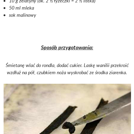
10 g żelatyny (ok. 2 ½ łyżeczki = 2 ½ listka)
50 ml mleka
sok malinowy
Sposób przygotowania:
Śmietanę wlać do rondla, dodać cukier. Laskę wanilii przekroić
wzdłuż na pół, czubkiem noża wyskrobać ze środka ziarenka.