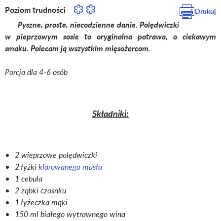
Poziom trudności
Drukuj
Pyszne, proste, niecodzienne danie. Polędwiczki
w pieprzowym sosie to oryginalna potrawa, o ciekawym
smaku. Polecam ją wszystkim mięsożercom.
Porcja dla 4-6 osób
Składniki:
2 wieprzowe polędwiczki
2 łyżki
klarowanego masła
1 cebula
2 ząbki czosnku
1 łyżeczka mąki
150 ml białego wytrawnego wina