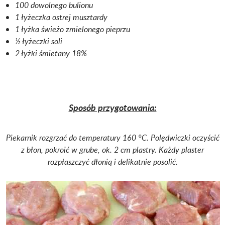
100 dowolnego bulionu
1 łyżeczka ostrej musztardy
1 łyżka świeżo zmielonego pieprzu
½ łyżeczki soli
2 łyżki śmietany 18%
Sposób przygotowania:
Piekarnik rozgrzać do temperatury 160 °C. Polędwiczki oczyścić
z błon, pokroić w grube, ok. 2 cm plastry.
Każdy plaster
rozpłaszczyć dłonią i delikatnie posolić.