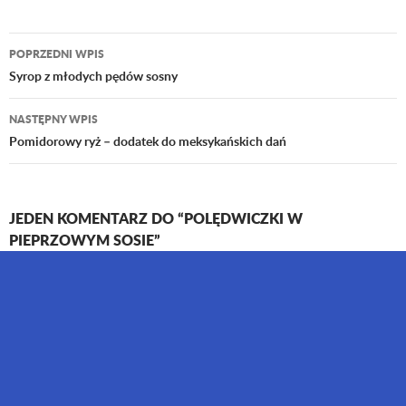
POPRZEDNI WPIS
Nawigacja
Syrop z młodych pędów sosny
wpisu
NASTĘPNY WPIS
Pomidorowy ryż – dodatek do meksykańskich dań
JEDEN KOMENTARZ DO “POLĘDWICZKI W
PIEPRZOWYM SOSIE”
styl skandynawski sklep
7 CZERWCA 2016 O 15:47
Wygląda na bardzo przyjemne! Pozdrawiam
ODPOWIEDZ