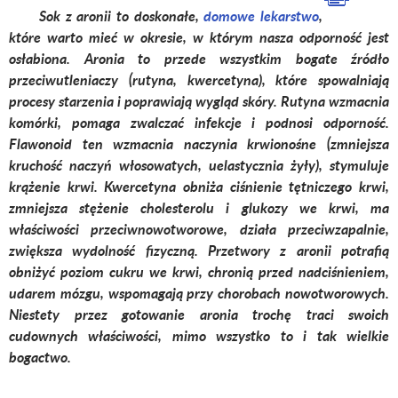
Sok z aronii to doskonałe,
domowe lekarstwo
,
które warto mieć w okresie, w którym nasza odporność jest
osłabiona. Aronia to przede wszystkim bogate źródło
przeciwutleniaczy (rutyna, kwercetyna), które spowalniają
procesy starzenia i poprawiają wygląd skóry. Rutyna wzmacnia
komórki, pomaga zwalczać infekcje i podnosi odporność.
Flawonoid ten wzmacnia naczynia krwionośne (zmniejsza
kruchość naczyń włosowatych, uelastycznia żyły), stymuluje
krążenie krwi. Kwercetyna obniża ciśnienie tętniczego krwi,
zmniejsza stężenie cholesterolu i glukozy we krwi, ma
właściwości przeciwnowotworowe, działa przeciwzapalnie,
zwiększa wydolność fizyczną. Przetwory z aronii potrafią
obniżyć poziom cukru we krwi, chronią przed nadciśnieniem,
udarem mózgu, wspomagają przy chorobach nowotworowych.
Niestety przez gotowanie aronia trochę traci swoich
cudownych właściwości, mimo wszystko to i tak wielkie
bogactwo.