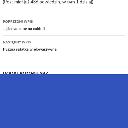
(Post miał już 436 odwiedzin, w tym 1 dzisiaj)
POPRZEDNI WPIS
Nawigacja
Jajka sadzone na cukinii
wpisu
NASTĘPNY WPIS
Pyszna sałatka wielowarzywna
DODAJ KOMENTARZ
Twój adres email nie zostanie opublikowany.
Wymagane pola są
oznaczone
*
Komentarz
*