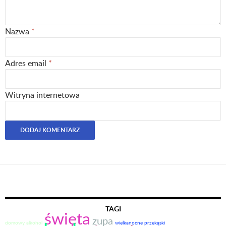
Nazwa
*
Adres email
*
Witryna internetowa
TAGI
święta
zupa
domowy alkohol
wielkanocne przekąski