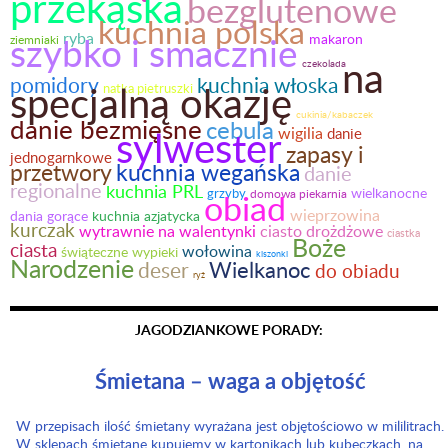
przekąska
bezglutenowe
kuchnia polska
ryba
szybko i smacznie
makaron
ziemniaki
na
czekolada
pomidory
kuchnia włoska
specjalną okazję
natka pietruszki
cukinia/kabaczek
danie bezmięsne
cebula
sylwester
wigilia
danie
zapasy i
jednogarnkowe
kuchnia wegańska
przetwory
danie
regionalne
kuchnia PRL
wielkanocne
obiad
grzyby
domowa piekarnia
wieprzowina
dania gorące
kuchnia azjatycka
kurczak
wytrawnie na walentynki
ciasto drożdżowe
ciastka
Boże
ciasta
wołowina
świąteczne wypieki
kiszonki
Narodzenie
Wielkanoc
deser
do obiadu
ryż
JAGODZIANKOWE PORADY:
Śmietana – waga a objętość
W przepisach ilość śmietany wyrażana jest objętościowo w mililitrach.
W sklepach śmietanę kupujemy w kartonikach lub kubeczkach, na