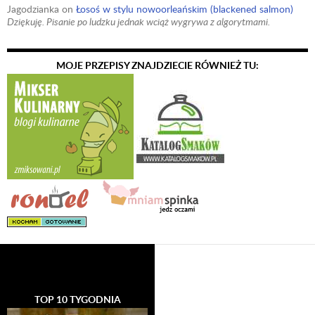
Jagodzianka
on
Łosoś w stylu nowoorleańskim (blackened salmon)
Dziękuję. Pisanie po ludzku jednak wciąż wygrywa z algorytmami.
MOJE PRZEPISY ZNAJDZIECIE RÓWNIEŻ TU:
TOP 10 TYGODNIA