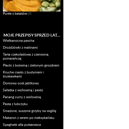
Purée z batatów
(7)
MOJE PRZEPISY SPRZED LAT…
Wielkanocna pascha
Drożdżówki z malinami
Tarta czekoladowa z czerwoną
pomarańczą
Placki z botwiną i zielonym groszkiem
Kruche ciasto z budyniem i
truskawkami
Domowy ocet jabłkowy
Sałatka z wołowiną i pesto
Panang curry z wołowiną
Pasta z lubczyku
Smażone, suszone grzyby na wigilię
Makaron z serem po meksykańsku
Spaghetti alla puttanesca