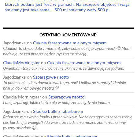
których podana jest ilość w gramach. Na szczęście objętość i waga
śmietany jest taka sama. - 500 ml śmietany waży 500 g.
OSTATNIO KOMENTOWANE:
Jagodzianka
on
Cukinia faszerowana mielonym mięsem
Claudio! To chyba dobry moment, żeby sobie o niej przypomnieć! 😊 Mam
nadzieję, że ten przepis będzie pyszną inspiracją.
ClaudiaMorningstar
on
Cukinia faszerowana mielonym mięsem
Uwielbiam taką cukinie chociaz nie ukrywam, ze dawno jej nie jadłam.
Jagodzianka
on
Szparagowe risotto
To połączenie zdecydowanie warto poznać! Delikatne szparagi idealnie
pasują do kremowego risotta 💚
Claudia Morningstar
on
Szparagowe risotto
Lubię szparagi, lubię risotto ale w połączeniu nigdy nie jadłam.
Jagodzianka
on
Słodkie bułki z rabarbarem
Rabarbar ma swoich fanów i przeciwników. Może następnym razem zrobię
coś bardziej „Twojego”! Ale wiesz, że nadzienie można zamienić na inny,
pyszny składnik 😉.
ClaudiaMorningstar
on
Słodkie bułki z rabarbarem