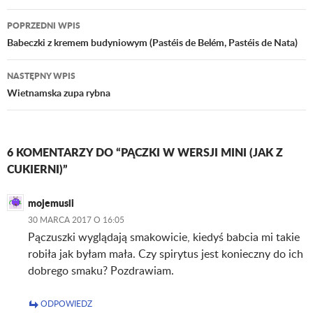
POPRZEDNI WPIS
Nawigacja
Babeczki z kremem budyniowym (Pastéis de Belém, Pastéis de Nata)
wpisu
NASTĘPNY WPIS
Wietnamska zupa rybna
6 KOMENTARZY DO “PĄCZKI W WERSJI MINI (JAK Z
CUKIERNI)”
mojemusli
30 MARCA 2017 O 16:05
Pączuszki wyglądają smakowicie, kiedyś babcia mi takie
robiła jak byłam mała. Czy spirytus jest konieczny do ich
dobrego smaku? Pozdrawiam.
ODPOWIEDZ