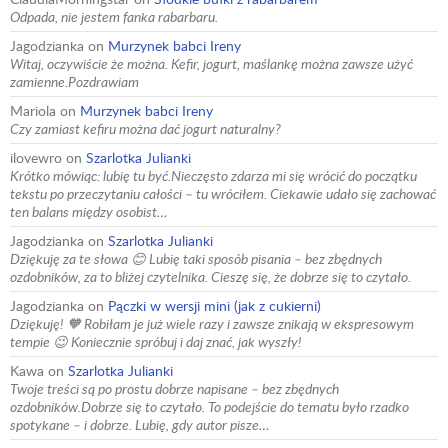
Odpada, nie jestem fanka rabarbaru.
Jagodzianka
on
Murzynek babci Ireny
Witaj, oczywiście że można. Kefir, jogurt, maślankę można zawsze użyć
zamienne.Pozdrawiam
Mariola
on
Murzynek babci Ireny
Czy zamiast kefiru można dać jogurt naturalny?
ilovewro
on
Szarlotka Julianki
Krótko mówiąc: lubię tu być.Nieczęsto zdarza mi się wrócić do początku
tekstu po przeczytaniu całości – tu wróciłem. Ciekawie udało się zachować
ten balans między osobist…
Jagodzianka
on
Szarlotka Julianki
Dziękuję za te słowa 😊 Lubię taki sposób pisania – bez zbędnych
ozdobników, za to bliżej czytelnika. Cieszę się, że dobrze się to czytało.
Jagodzianka
on
Pączki w wersji mini (jak z cukierni)
Dziękuję! 🧡 Robiłam je już wiele razy i zawsze znikają w ekspresowym
tempie 😉 Koniecznie spróbuj i daj znać, jak wyszły!
Kawa
on
Szarlotka Julianki
Twoje treści są po prostu dobrze napisane – bez zbędnych
ozdobników.Dobrze się to czytało. To podejście do tematu było rzadko
spotykane – i dobrze. Lubię, gdy autor pisze…