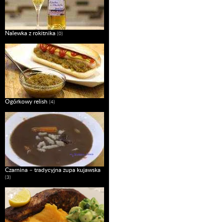
Nalewka z rokitnika
(0)
Ogórkowy relish
(4)
Czarnina – tradycyjna zupa kujawska
(3)