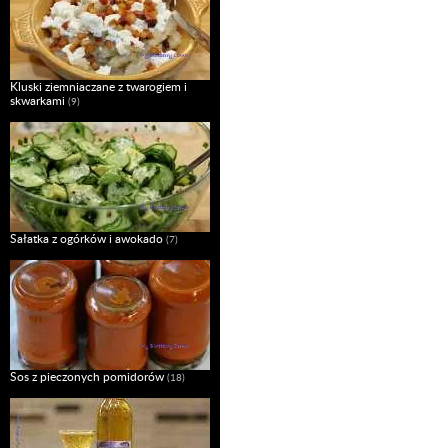
Kluski ziemniaczane z twarogiem i
skwarkami
(9)
Sałatka z ogórków i awokado
(7)
Sos z pieczonych pomidorów
(18)