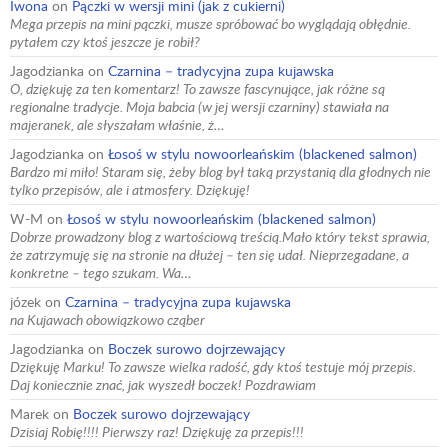
Iwona
on
Pączki w wersji mini (jak z cukierni)
Mega przepis na mini pączki, musze spróbować bo wyglądają obłędnie.
pytałem czy ktoś jeszcze je robił?
Jagodzianka
on
Czarnina – tradycyjna zupa kujawska
O, dziękuję za ten komentarz! To zawsze fascynujące, jak różne są
regionalne tradycje. Moja babcia (w jej wersji czarniny) stawiała na
majeranek, ale słyszałam właśnie, ż…
Jagodzianka
on
Łosoś w stylu nowoorleańskim (blackened salmon)
Bardzo mi miło! Staram się, żeby blog był taką przystanią dla głodnych nie
tylko przepisów, ale i atmosfery. Dziękuję!
W-M
on
Łosoś w stylu nowoorleańskim (blackened salmon)
Dobrze prowadzony blog z wartościową treścią.Mało który tekst sprawia,
że zatrzymuję się na stronie na dłużej – ten się udał. Nieprzegadane, a
konkretne – tego szukam. Wa…
józek
on
Czarnina – tradycyjna zupa kujawska
na Kujawach obowiązkowo cząber
Jagodzianka
on
Boczek surowo dojrzewający
Dziękuję Marku! To zawsze wielka radość, gdy ktoś testuje mój przepis.
Daj koniecznie znać, jak wyszedł boczek! Pozdrawiam
Marek
on
Boczek surowo dojrzewający
Dzisiaj Robię!!!! Pierwszy raz! Dziękuję za przepis!!!