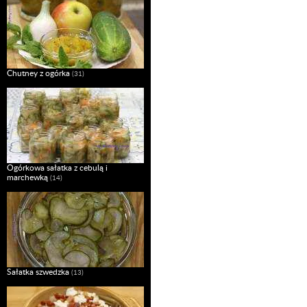
Chutney z ogórka
(31)
Ogórkowa sałatka z cebulą i
marchewką
(14)
Sałatka szwedzka
(13)