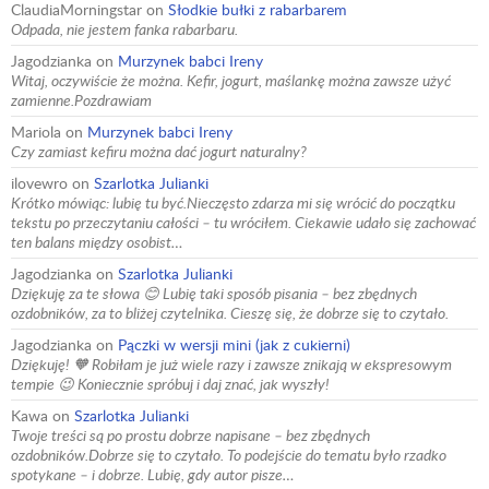
ClaudiaMorningstar
on
Słodkie bułki z rabarbarem
Odpada, nie jestem fanka rabarbaru.
Jagodzianka
on
Murzynek babci Ireny
Witaj, oczywiście że można. Kefir, jogurt, maślankę można zawsze użyć
zamienne.Pozdrawiam
Mariola
on
Murzynek babci Ireny
Czy zamiast kefiru można dać jogurt naturalny?
ilovewro
on
Szarlotka Julianki
Krótko mówiąc: lubię tu być.Nieczęsto zdarza mi się wrócić do początku
tekstu po przeczytaniu całości – tu wróciłem. Ciekawie udało się zachować
ten balans między osobist…
Jagodzianka
on
Szarlotka Julianki
Dziękuję za te słowa 😊 Lubię taki sposób pisania – bez zbędnych
ozdobników, za to bliżej czytelnika. Cieszę się, że dobrze się to czytało.
Jagodzianka
on
Pączki w wersji mini (jak z cukierni)
Dziękuję! 🧡 Robiłam je już wiele razy i zawsze znikają w ekspresowym
tempie 😉 Koniecznie spróbuj i daj znać, jak wyszły!
Kawa
on
Szarlotka Julianki
Twoje treści są po prostu dobrze napisane – bez zbędnych
ozdobników.Dobrze się to czytało. To podejście do tematu było rzadko
spotykane – i dobrze. Lubię, gdy autor pisze…