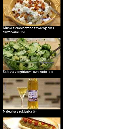
Kluski ziemniaczane z twarogiem i
skwarkami
(25)
Sałatka z ogórków i awokado
(14)
Nalewka z rokitnika
(9)