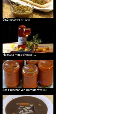
Ogórkowy relish
(10)
Nalewka mirabelkowa
(12)
Sos z pieczonych pomidorów
(32)