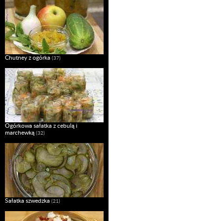
Chutney z ogórka
(37)
Ogórkowa sałatka z cebulą i
marchewką
(32)
Sałatka szwedzka
(21)