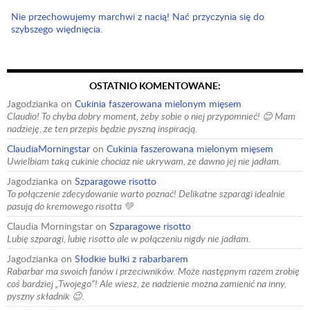
Nie przechowujemy marchwi z nacią! Nać przyczynia się do
szybszego więdnięcia.
OSTATNIO KOMENTOWANE:
Jagodzianka
on
Cukinia faszerowana mielonym mięsem
Claudio! To chyba dobry moment, żeby sobie o niej przypomnieć! 😊 Mam
nadzieję, że ten przepis będzie pyszną inspiracją.
ClaudiaMorningstar
on
Cukinia faszerowana mielonym mięsem
Uwielbiam taką cukinie chociaz nie ukrywam, ze dawno jej nie jadłam.
Jagodzianka
on
Szparagowe risotto
To połączenie zdecydowanie warto poznać! Delikatne szparagi idealnie
pasują do kremowego risotta 💚
Claudia Morningstar
on
Szparagowe risotto
Lubię szparagi, lubię risotto ale w połączeniu nigdy nie jadłam.
Jagodzianka
on
Słodkie bułki z rabarbarem
Rabarbar ma swoich fanów i przeciwników. Może następnym razem zrobię
coś bardziej „Twojego”! Ale wiesz, że nadzienie można zamienić na inny,
pyszny składnik 😉.