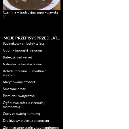
Czarnina – tradycyjna zupa kujawska
(4)
MOJE PRZEPISY SPRZED LAT…
Szpinakowy chłodnik z fetą
Udon – japoński makaron
Babeczki red velvet
Nalewka na kwiatach akacji
Roladki z cukinii – Involtini di
zucchini
Marynowany czosnek
Smażone płotki
Pierniczki świąteczne
Ogórkowa sałatka z cebulą i
marchewką
Curry ze świeżą kurkumą
Drożdżowy placek z ananasem
Ziemniaczane gratin z topinamburem