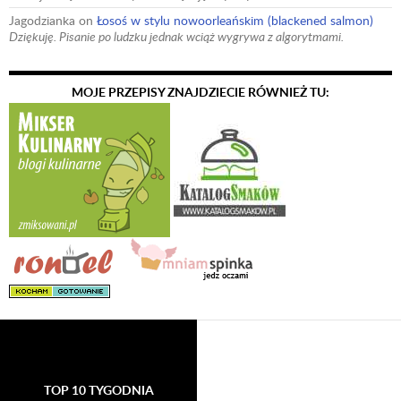
Jagodzianka
on
Łosoś w stylu nowoorleańskim (blackened salmon)
Dziękuję. Pisanie po ludzku jednak wciąż wygrywa z algorytmami.
MOJE PRZEPISY ZNAJDZIECIE RÓWNIEŻ TU:
TOP 10 TYGODNIA