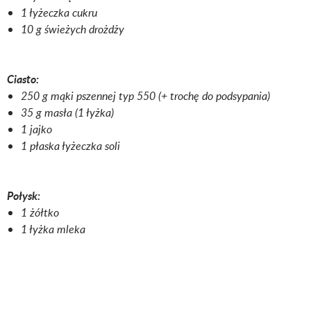
1 łyżeczka cukru
10 g świeżych drożdży
Ciasto:
250 g mąki pszennej typ 550 (+ trochę do podsypania)
35 g masła (1 łyżka)
1 jajko
1 płaska łyżeczka soli
Połysk:
1 żółtko
1 łyżka mleka