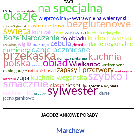
TAGI
na specjalną
ryba
okazję
domowy alkohol
wieprzowina
wytrawnie na walentynki
bezglutenowe
ryż
ciasto drożdżowe
święta
cukinia/kabaczek
kurczak
wołowina
kuchnia azjatycka
ciastka
Boże Narodzenie
kuchnia włoska
do obiadu
cebula
danie regionalne
wigilia
makaron
ziemniaki
czekolada
danie bezmięsne
pomidory
przekąska
kuchnia
obiad
domowa piekarnia
polska
Wielkanoc
wielkanocne
kiszonki
zapasy i przetwory
dania gorące
szybko i
natka pietruszki
wielkanocne
kuchnia wegańska
zupa
smacznie
przekąski
deser
ciasta
sylwester
świąteczne wypieki
kuchnia PRL
danie
grzyby
jednogarnkowe
JAGODZIANKOWE PORADY:
Marchew