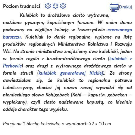
Poziom trudności
Drukuj
Kulebiak to drożdżowe ciasto wytrawne,
nadziane pysznym, kapuścianym farszem. W moim domu
podawany na wigilijną kolację w towarzystwie
czerwonego
barszczu
. Kulebiak to danie regionalne, wpisane na listę
produktów regionalnych Ministerstwa Rolnictwa i Rozwoju
Wsi. Na stronie ministerstwa znajdziemy dwa kulebiaki, jeden
w formie rogala z krucho-drożdżowego ciasta (
kulebiak z
Perkowic
) oraz drugi z wytrawnego drożdżowego ciasta w
formie strucli (
kulebiak generałowej Kickiej
). Ze strony
dowiedziałam się, że kulebiak to regionalna potrawa
Lubelszczyzny, chociaż jej nazwa raczej wywodzi się od
niemieckiego słowa Kohlgeback (Kohl – kapusta, gebacken –
wypiekany), czyli ciasto nadziewane kapustą, co idealnie
oddaje charakter tego wypieku.
Porcja na 1 blachę keksówkę o wymiarach 32 x 10 cm