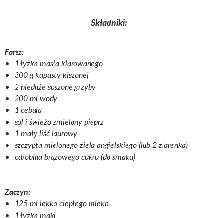
Składniki:
Farsz:
1 łyżka masła klarowanego
300 g kapusty kiszonej
2 nieduże suszone grzyby
200 ml wody
1 cebula
sól i świeżo zmielony pieprz
1 mały liść laurowy
szczypta mielonego ziela angielskiego (lub 2 ziarenka)
odrobina brązowego cukru (do smaku)
Zaczyn:
125 ml lekko ciepłego mleka
1 łyżka mąki