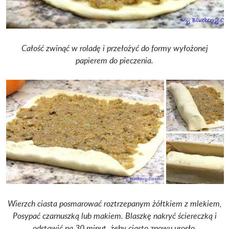
Całość zwinąć w roladę i przełożyć do formy wyłożonej
papierem do pieczenia.
Wierzch ciasta posmarować roztrzepanym żółtkiem z mlekiem,
Posypać czarnuszką lub makiem.
Blaszkę nakryć ściereczką i
odstawić na 30 minut, żeby ciasto znowu urosło.