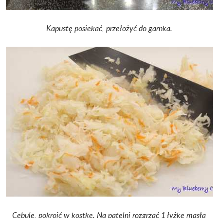
Kapustę posiekać, przełożyć do garnka.
Cebulę, pokroić w kostkę. Na patelni rozgrzać 1 łyżkę masła