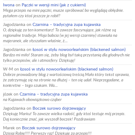
Iwona
on
Pączki w wersji mini (jak z cukierni)
Mega przepis na mini pączki, musze spróbować bo wyglądają obłędnie.
pytałem czy ktoś jeszcze je robił?
Jagodzianka
on
Czarnina – tradycyjna zupa kujawska
O, dziękuję za ten komentarz! To zawsze fascynujące, jak różne są
regionalne tradycje. Moja babcia (w jej wersji czarniny) stawiała na
majeranek, ale słyszałam właśnie, ż…
Jagodzianka
on
Łosoś w stylu nowoorleańskim (blackened salmon)
Bardzo mi miło! Staram się, żeby blog był taką przystanią dla głodnych nie
tylko przepisów, ale i atmosfery. Dziękuję!
W-M
on
Łosoś w stylu nowoorleańskim (blackened salmon)
Dobrze prowadzony blog z wartościową treścią.Mało który tekst sprawia,
że zatrzymuję się na stronie na dłużej – ten się udał. Nieprzegadane, a
konkretne – tego szukam. Wa…
józek
on
Czarnina – tradycyjna zupa kujawska
na Kujawach obowiązkowo cząber
Jagodzianka
on
Boczek surowo dojrzewający
Dziękuję Marku! To zawsze wielka radość, gdy ktoś testuje mój przepis.
Daj koniecznie znać, jak wyszedł boczek! Pozdrawiam
Marek
on
Boczek surowo dojrzewający
Dzisiaj Robię!!!! Pierwszy raz! Dziękuję za przepis!!!