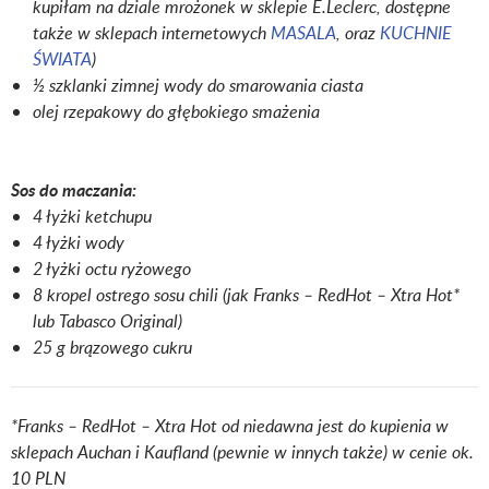
kupiłam na dziale mrożonek w sklepie E.Leclerc, dostępne
także w sklepach internetowych
MASALA
, oraz
KUCHNIE
ŚWIATA
)
½ szklanki zimnej wody do smarowania ciasta
olej rzepakowy do głębokiego smażenia
Sos do maczania:
4 łyżki ketchupu
4 łyżki wody
2 łyżki octu ryżowego
8 kropel ostrego sosu chili (jak Franks – RedHot – Xtra Hot*
lub Tabasco Original)
25 g brązowego cukru
*Franks – RedHot – Xtra Hot od niedawna jest do kupienia w
sklepach Auchan i Kaufland (pewnie w innych także) w cenie ok.
10 PLN