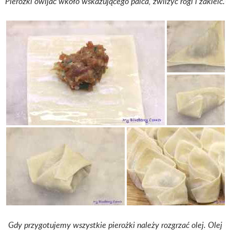
Pierożki owijać wkoło wskazującego palca, zwilżyć rogi i zakleić.
Gdy przygotujemy wszystkie pierożki należy rozgrzać olej. Olej