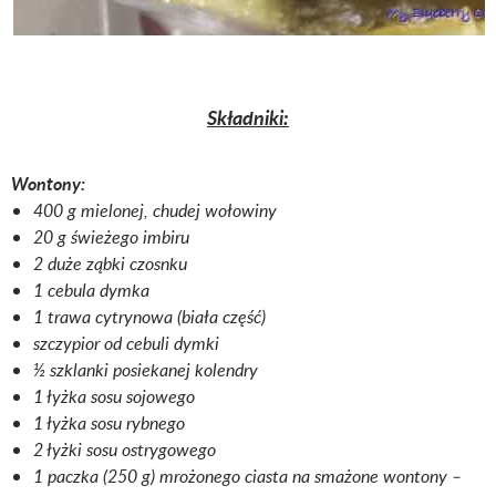
Składniki:
Wontony:
400 g mielonej, chudej wołowiny
20 g świeżego imbiru
2 duże ząbki czosnku
1 cebula dymka
1 trawa cytrynowa (biała część)
szczypior od cebuli dymki
½ szklanki posiekanej kolendry
1 łyżka sosu sojowego
1 łyżka sosu rybnego
2 łyżki sosu ostrygowego
1 paczka (250 g) mrożonego ciasta na smażone wontony –