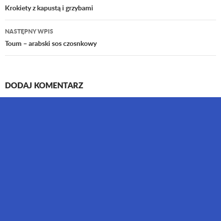
Nawigacja
Krokiety z kapustą i grzybami
wpisu
NASTĘPNY WPIS
Toum – arabski sos czosnkowy
DODAJ KOMENTARZ
Twój adres email nie zostanie opublikowany.
Wymagane pola są
oznaczone
*
Komentarz
*