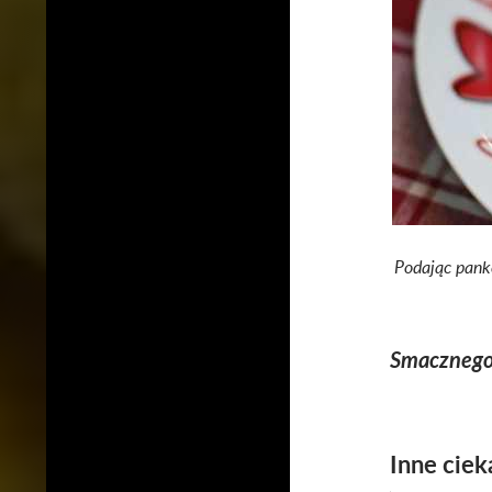
Podając pank
Smacznego
Inne ciek