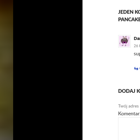
JEDEN K
PANCAKE
Da
26 
su
DODAJ 
Twój adres 
Komenta