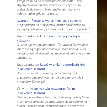
Twoje treści są po prostu dobrze napisane – bez
zbędnych ozdobników.Dobrze się to czytało. To
podejście do tematu było rzadko spotykane – i
dobrze. Lubię, gdy autor pisze…
Iwona
on
Pączki w wersji mini (jak z cukierni)
Mega przepis na mini pączki, musze spróbować bo
wyglądają obłędnie. pytałem czy ktoś jeszcze je robił?
Jagodzianka
on
Czarnina – tradycyjna zupa
kujawska
O, dziękuję za ten komentarz! To zawsze fascynujące,
jak różne są regionalne tradycje. Moja babcia (w jej
wersji czarniny) stawiała na majeranek, ale słyszałam
właśnie, ż…
Jagodzianka
on
Łosoś w stylu nowoorleańskim
(blackened salmon)
Bardzo mi miło! Staram się, żeby blog był taką
przystanią dla głodnych nie tylko przepisów, ale i
atmosfery. Dziękuję!
W-M
on
Łosoś w stylu nowoorleańskim
(blackened salmon)
Dobrze prowadzony blog z wartościową treścią.Mało
który tekst sprawia, że zatrzymuję się na stronie na
dłużej – ten się udał. Nieprzegadane, a konkretne –