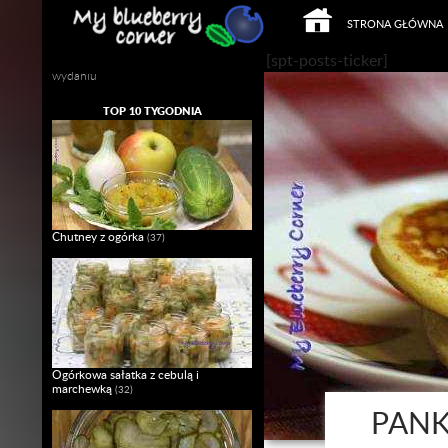
PRZEJDŹ DO TREŚCI
Szukaj
STRONA GŁÓWNA
Mój własny Slow Food w domowym
[spt-posts-ticker]
wydaniu
TOP 10 TYGODNIA
Chutney z ogórka
(37)
Ogórkowa sałatka z cebulą i
marchewką
(32)
PANK