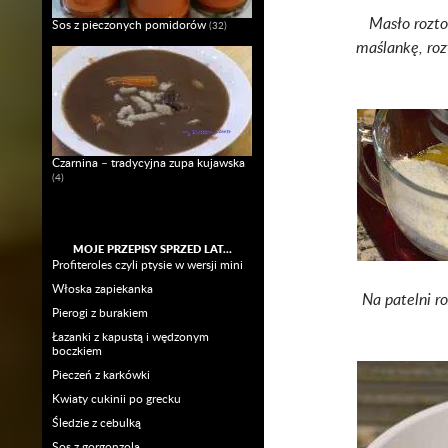
Masło rozto
Sos z pieczonych pomidorów
(32)
maślankę, roz
Czarnina – tradycyjna zupa kujawska
(4)
MOJE PRZEPISY SPRZED LAT…
Profiteroles czyli ptysie w wersji mini
Włoska zapiekanka
Na patelni r
Pierogi z burakiem
Łazanki z kapustą i wędzonym
boczkiem
Pieczeń z karkówki
Kwiaty cukinii po grecku
Śledzie z cebulką
Sos z gorgonzolą