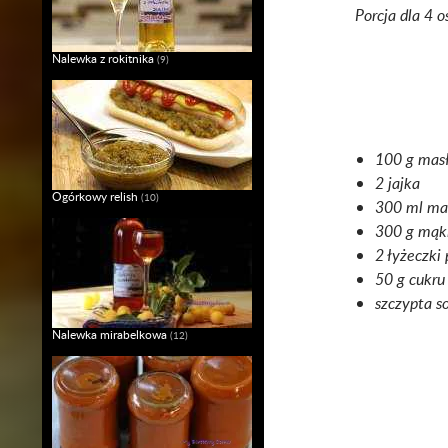
Porcja dla 4 o
Nalewka z rokitnika
(9)
100 g mas
2 jajka
Ogórkowy relish
(10)
300 ml ma
300 g mąki
2 łyżeczki
50 g cukru
szczypta so
Nalewka mirabelkowa
(12)