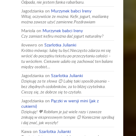
Odpada, nie jestem fanka rabarbaru.
Jagodzianka
on
Murzynek babci Ireny
Witaj, oczywiście że można. Kefir, jogurt, maślankę
można zawsze użyć zamienne.Pozdrawiam
Mariola
on
Murzynek babci Ireny
Czy zamiast kefiru można dać jogurt naturalny?
ilovewro
on
Szarlotka Julianki
Krótko mówiąc: lubię tu być.Nieczęsto zdarza mi się
wrócić do początku tekstu po przeczytaniu całości –
tu wróciłem. Ciekawie udało się zachować ten balans
między osobist…
Jagodzianka
on
Szarlotka Julianki
Dziękuję za te słowa 😊 Lubię taki sposób pisania –
bez zbędnych ozdobników, za to bliżej czytelnika.
Cieszę się, że dobrze się to czytało.
Jagodzianka
on
Pączki w wersji mini (jak z
cukierni)
Dziękuję! 🧡 Robiłam je już wiele razy i zawsze
znikają w ekspresowym tempie 😉 Koniecznie spróbuj
i daj znać, jak wyszły!
Kawa
on
Szarlotka Julianki