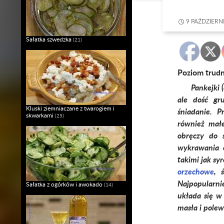
9 PAŹDZIERN
Sałatka szwedzka
(21)
Poziom trud
Pankejki 
ale dość gr
Kluski ziemniaczane z twarogiem i
śniadanie. Pr
skwarkami
(25)
również małe
obręczy do 
wykrawania 
takimi jak sy
orzechowe
, 
Najpopularni
Sałatka z ogórków i awokado
(14)
układa się w 
masła i pole