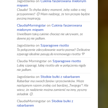
Jagodzianka
on
Cukinia faszerowana mielonym
mięsem
Claudio! To chyba dobry moment, żeby sobie o niej
przypomnieć! 😊 Mam nadzieję, że ten przepis będzie
pyszną inspiracją.
ClaudiaMorningstar
on
Cukinia faszerowana
mielonym mięsem
Uwielbiam taką cukinie chociaz nie ukrywam, ze
dawno jej nie jadłam.
Jagodzianka
on
Szparagowe risotto
To połączenie zdecydowanie warto poznać! Delikatne
szparagi idealnie pasują do kremowego risotta 💚
Claudia Morningstar
on
Szparagowe risotto
Lubię szparagi, lubię risotto ale w połączeniu nigdy
nie jadłam.
Jagodzianka
on
Słodkie bułki z rabarbarem
Rabarbar ma swoich fanów i przeciwników. Może
następnym razem zrobię coś bardziej „Twojego”! Ale
wiesz, że nadzienie można zamienić na inny, pyszny
składnik 😉.
ClaudiaMorningstar
on
Słodkie bułki z
rabarbarem