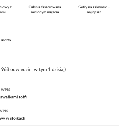
niowy z
Cukinia faszerowana
Gofry na zakwasie –
kami
mielonym mięsem
najlepsze
risotto
ż 968 odwiedzin, w tym 1 dzisiaj)
 WPIS
acja
kawałkami toffi
WPIS
wy w słoikach