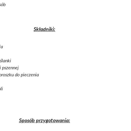
sób
Składniki:
ła
ślanki
 pszennej
 proszku do pieczenia
li
Sposób przygotowania: