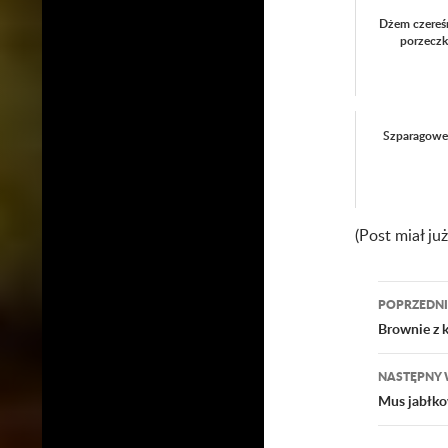
Dżem czereś
porzecz
Szparagowe 
(Post miał ju
POPRZEDNI
Nawig
Brownie z 
wpisu
NASTĘPNY 
Mus jabłko