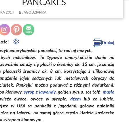
PANCAKES
IKA 2014
JAGODZIANKA
ności
Drukuj
(czyli amerykańskie pancakes) to rodzaj małych,
ubych naleśników. To typowe amerykańskie danie na
zeważnie smaży się placki o średnicy ok. 15 cm, ja smażę
 placuszki średnicy ok. 8 cm, korzystając z silikonowej
smażenia jajek sadzonych lub metalowych obręczy do
ciastek. Pankejki można podawać z różnymi dodatkami,
rop klonowy,
syrop z lawendy
, golden syrup, sos toffi,
masło
świeże owoce, owoce w syropie,
dżem
lub co lubicie.
ejsze w USA są pankejki z jagodami, gotowe naleśniki
stos na talerzu, na samej górze często kładzie kosteczkę
wa syropem klonowym.