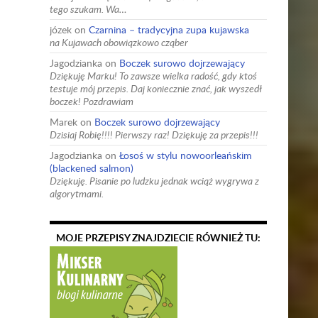
tego szukam. Wa…
józek
on
Czarnina – tradycyjna zupa kujawska
na Kujawach obowiązkowo cząber
Jagodzianka
on
Boczek surowo dojrzewający
Dziękuję Marku! To zawsze wielka radość, gdy ktoś
testuje mój przepis. Daj koniecznie znać, jak wyszedł
boczek! Pozdrawiam
Marek
on
Boczek surowo dojrzewający
Dzisiaj Robię!!!! Pierwszy raz! Dziękuję za przepis!!!
Jagodzianka
on
Łosoś w stylu nowoorleańskim
(blackened salmon)
Dziękuję. Pisanie po ludzku jednak wciąż wygrywa z
algorytmami.
MOJE PRZEPISY ZNAJDZIECIE RÓWNIEŻ TU: