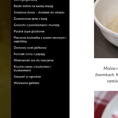
Beziki dobre na każdą okazję
Smażona dynia – dodatek do obiadu
Żurawinowa tarta z bezą
Gnocchi z pomidorkami i burratą
Pyszna zupa grzybowa
Pieczona brukselka z sosem serowym i
wątróbką
Domowy ocet jabłkowy
Kurczak curry z papają
Wietnamski sos do maczania
Kruche ciasto z budyniem i
Można r
truskawkami
foremkach.
K
Sierpień w ogrodzie
rantów
Wytrawne galettes