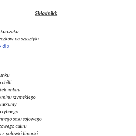
Składniki:
z kurczaka
czków na szaszłyki
 dip
osnku
chilli
łek imbiru
 kminu rzymskiego
 kurkumy
su rybnego
emnego sosu sojowego
ązowego cukru
k z połówki limonki