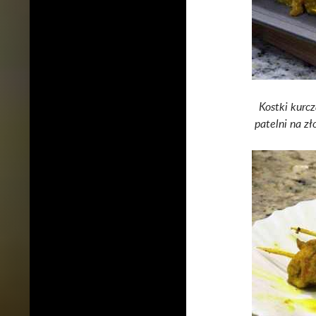
Kostki kurcz
patelni na zł