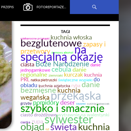
 PRZEPIS
FOTOREPORTAŻE…
TAGI
kuchnia włoska
bezglutenowe
wielkanocne przekąski
zapasy i
na
przetwory
specjalną okazję
domowy alkohol
Boże Narodzenie
ciasta
danie
cebula
danie
jednogarnkowe
regionalne
kurczak
kuchnia
ziemniaki
do
PRL
świąteczne wypieki
natka pietruszki
danie
obiadu
ryba
kuchnia azjatycka
bezmięsne
kuchnia
przekąska
wegańska
pomidory
deser
szybko i smacznie
grzyby
kiszonki
cukinia/kabaczek
sylwester
ciasto drożdżowe
wytrawnie na walentynki
zupa
obiad
ciastka
święta
kuchnia
ryż