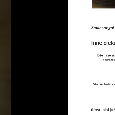
Smacznego!
Inne ciek
Dżem czereś
porzecz
Słodkie bułki z
(Post miał ju