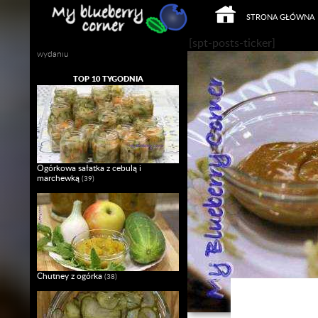
PRZEJDŹ DO TREŚCI
Szukaj
STRONA GŁÓWNA
Mój własny Slow Food w domowym
[spt-posts-ticker]
wydaniu
TOP 10 TYGODNIA
Ogórkowa sałatka z cebulą i
marchewką
(39)
Chutney z ogórka
(38)