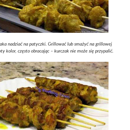
aka nadziać na patyczki. Grillować lub smażyć na grillowej
oty kolor, często obracając – kurczak nie może się przypalić.