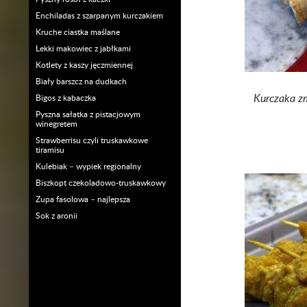
Enchiladas z szarpanym kurczakiem
Kruche ciastka maślane
Lekki makowiec z jabłkami
Kotlety z kaszy jęczmiennej
Biały barszcz na dudkach
Kurczaka zm
Bigos z kabaczka
Pyszna sałatka z pistacjowym
winegretem
Strawberrisu czyli truskawkowe
tiramisu
Kulebiak – wypiek regionalny
Biszkopt czekoladowo-truskawkowy
Zupa fasolowa – najlepsza
Sok z aronii