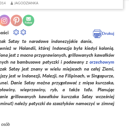
014
JAGODZIANKA
ności
Drukuj
tay to narodowe indonezyjskie danie,
wnież w Holandii, której Indonezja była kiedyś kolonią.
iona jest z mocno przyprawionych, grillowanych kawałków
anych na bambusowe patyczki i podawany z
orzechowym
zak Satay jest znany w wielu miejscach na całej Ziemi,
jszy jest w Indonezji, Malezji, na Filipinach, w Singapurze,
Brunei. Danie Satay można przygotować z mięsa kurczaka,
ołowiny, wieprzowiny, ryb, a także tofu. Planując
anie grillowanych kawałków kurczaka Satay wcześniej
0 minut) należy patyczki do szaszłyków namoczyć w zimnej
5 osób