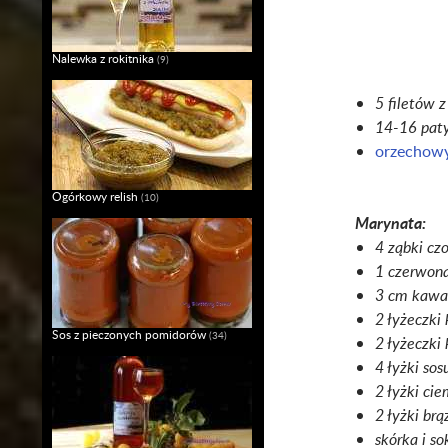
Nalewka z rokitnika
(9)
5 filetów 
14-16 paty
orzechowy
Ogórkowy relish
(10)
Marynata:
4 ząbki cz
1 czerwona 
3 cm kawa
2 łyżeczki
Sos z pieczonych pomidorów
(34)
2 łyżeczki
4 łyżki so
2 łyżki ci
2 łyżki br
skórka i so