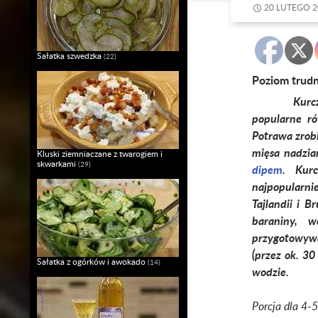
20 LUTEGO 2
Sałatka szwedzka
(22)
Poziom trud
Kurczak Sa
popularne ró
Potrawa zrob
mięsa nadzi
Kluski ziemniaczane z twarogiem i
skwarkami
(29)
dipem
. Kurc
najpopularnie
Tajlandii i 
baraniny, w
przygotowyw
(przez ok. 3
Sałatka z ogórków i awokado
(14)
wodzie.
Porcja dla 4-