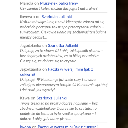
Mariola
on
Murzynek babci Ireny
Czy zamiast kefiru można dać jogurt naturalny?
ilovewro
on
Szarlotka Julianki
Krótko mówiąc: lubię tu być.Nieczęsto zdarza mi się
wrócić do początku tekstu po przeczytaniu całości –
tu wróciłem. Ciekawie udało się zachować ten balans
między osobist…
Jagodzianka
on
Szarlotka Julianki
Dziękuję za te słowa 😊 Lubię taki sposób pisania –
bez zbędnych ozdobników, za to bliżej czytelnika.
Cieszę się, że dobrze się to czytało.
Jagodzianka
on
Pączki w wersji mini (jak z
cukierni)
Dziękuję! 🧡 Robiłam je już wiele razy i zawsze
znikają w ekspresowym tempie 😉 Koniecznie spróbuj
i daj znać, jak wyszły!
Kawa
on
Szarlotka Julianki
Twoje treści są po prostu dobrze napisane – bez
zbędnych ozdobników.Dobrze się to czytało. To
podejście do tematu było rzadko spotykane – i
dobrze. Lubię, gdy autor pisze…
Iwona
on
Pączki w wersji mini (jak z cukierni)