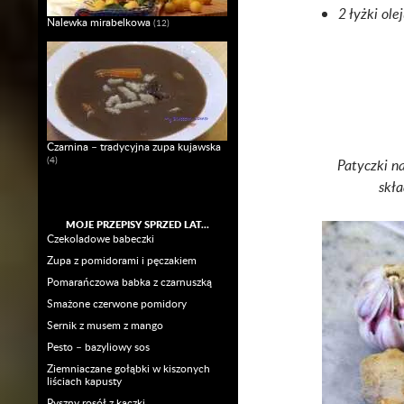
2 łyżki ol
Nalewka mirabelkowa
(12)
Czarnina – tradycyjna zupa kujawska
(4)
Patyczki n
skła
MOJE PRZEPISY SPRZED LAT…
Czekoladowe babeczki
Zupa z pomidorami i pęczakiem
Pomarańczowa babka z czarnuszką
Smażone czerwone pomidory
Sernik z musem z mango
Pesto – bazyliowy sos
Ziemniaczane gołąbki w kiszonych
liściach kapusty
Pyszny rosół z kaczki