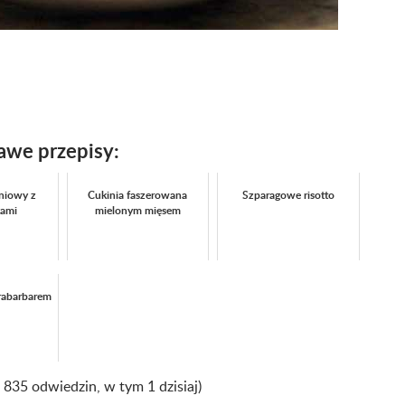
awe przepisy:
niowy z
Cukinia faszerowana
Szparagowe risotto
kami
mielonym mięsem
 rabarbarem
ż 835 odwiedzin, w tym 1 dzisiaj)