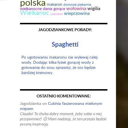
polska
makaron
domowa piekarnia
wołowina
wigilia
wielkanocne dania gorące
Wielkanoc
wieprzowina
czekolada
JAGODZIANKOWE PORADY:
Spaghetti
Po ugotowaniu makaronu nie wylewaj całej
wody. Dodając kilka łyżek gorącej wody z
gotowania do sosu sprawisz, że sos będzie
bardziej kremowy.
OSTATNIO KOMENTOWANE:
Jagodzianka
on
Cukinia faszerowana mielonym
mięsem
Claudio! To chyba dobry moment, żeby sobie o niej
przypomnieć! 😊 Mam nadzieję, że ten przepis będzie
pyszną inspiracją.