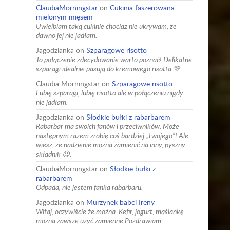
ClaudiaMorningstar
on
Cukinia faszerowana
mielonym mięsem
Uwielbiam taką cukinie chociaz nie ukrywam, ze
dawno jej nie jadłam.
Jagodzianka
on
Szparagowe risotto
To połączenie zdecydowanie warto poznać! Delikatne
szparagi idealnie pasują do kremowego risotta 💚
Claudia Morningstar
on
Szparagowe risotto
Lubię szparagi, lubię risotto ale w połączeniu nigdy
nie jadłam.
Jagodzianka
on
Słodkie bułki z rabarbarem
Rabarbar ma swoich fanów i przeciwników. Może
następnym razem zrobię coś bardziej „Twojego”! Ale
wiesz, że nadzienie można zamienić na inny, pyszny
składnik 😉.
ClaudiaMorningstar
on
Słodkie bułki z
rabarbarem
Odpada, nie jestem fanka rabarbaru.
Jagodzianka
on
Murzynek babci Ireny
Witaj, oczywiście że można. Kefir, jogurt, maślankę
można zawsze użyć zamienne.Pozdrawiam