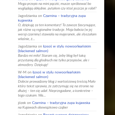
Mega przepis na mini pączki, musze spróbować bo
wyglądają obłędnie. pytałem czy ktoś jeszcze je robił?
Jagodzianka
on
Czarnina – tradycyjna zupa
kujawska
O, dziękuję za ten komentarz! To zawsze fascynujące,
jak różne są regionalne tradycje. Moja babcia (w jej
wersji czarniny) stawiała na majeranek, ale słyszałam
właśnie, ż…
Jagodzianka
on
Łosoś w stylu nowoorleańskim
(blackened salmon)
Bardzo mi miło! Staram się, żeby blog był taką
przystanią dla głodnych nie tylko przepisów, ale i
atmosfery. Dziękuję!
W-M
on
Łosoś w stylu nowoorleańskim
(blackened salmon)
Dobrze prowadzony blog z wartościową treścią.Mało
który tekst sprawia, że zatrzymuję się na stronie na
dłużej – ten się udał. Nieprzegadane, a konkretne –
tego szukam. Wa…
józek
on
Czarnina – tradycyjna zupa kujawska
na Kujawach obowiązkowo cząber
Jagodzianka
on
Boczek surowo dojrzewający