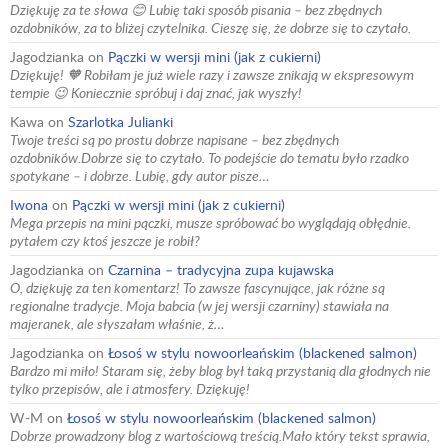
Dziękuję za te słowa 😊 Lubię taki sposób pisania – bez zbędnych
ozdobników, za to bliżej czytelnika. Cieszę się, że dobrze się to czytało.
Jagodzianka
on
Pączki w wersji mini (jak z cukierni)
Dziękuję! 🧡 Robiłam je już wiele razy i zawsze znikają w ekspresowym
tempie 😉 Koniecznie spróbuj i daj znać, jak wyszły!
Kawa
on
Szarlotka Julianki
Twoje treści są po prostu dobrze napisane – bez zbędnych
ozdobników.Dobrze się to czytało. To podejście do tematu było rzadko
spotykane – i dobrze. Lubię, gdy autor pisze…
Iwona
on
Pączki w wersji mini (jak z cukierni)
Mega przepis na mini pączki, musze spróbować bo wyglądają obłędnie.
pytałem czy ktoś jeszcze je robił?
Jagodzianka
on
Czarnina – tradycyjna zupa kujawska
O, dziękuję za ten komentarz! To zawsze fascynujące, jak różne są
regionalne tradycje. Moja babcia (w jej wersji czarniny) stawiała na
majeranek, ale słyszałam właśnie, ż…
Jagodzianka
on
Łosoś w stylu nowoorleańskim (blackened salmon)
Bardzo mi miło! Staram się, żeby blog był taką przystanią dla głodnych nie
tylko przepisów, ale i atmosfery. Dziękuję!
W-M
on
Łosoś w stylu nowoorleańskim (blackened salmon)
Dobrze prowadzony blog z wartościową treścią.Mało który tekst sprawia,