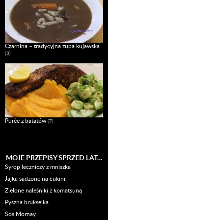
Czarnina – tradycyjna zupa kujawska
(3)
Purée z batatów
(7)
MOJE PRZEPISY SPRZED LAT…
Syrop leczniczy z mniszka
Jajka sadzone na cukinii
Zielone naleśniki z komatsuną
Pyszna brukselka
Sos Mornay