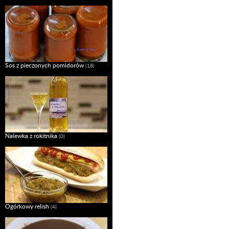
Sos z pieczonych pomidorów
(18)
Nalewka z rokitnika
(0)
Ogórkowy relish
(4)