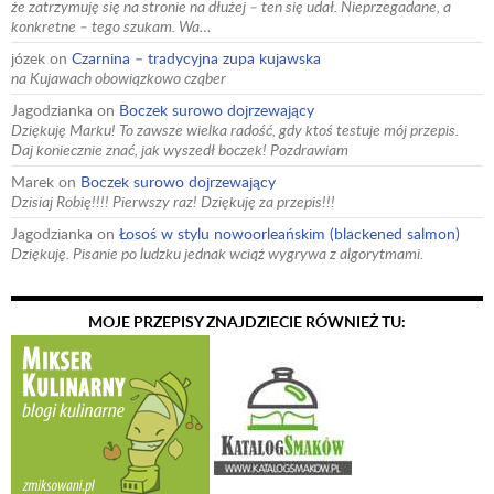
że zatrzymuję się na stronie na dłużej – ten się udał. Nieprzegadane, a
konkretne – tego szukam. Wa…
józek
on
Czarnina – tradycyjna zupa kujawska
na Kujawach obowiązkowo cząber
Jagodzianka
on
Boczek surowo dojrzewający
Dziękuję Marku! To zawsze wielka radość, gdy ktoś testuje mój przepis.
Daj koniecznie znać, jak wyszedł boczek! Pozdrawiam
Marek
on
Boczek surowo dojrzewający
Dzisiaj Robię!!!! Pierwszy raz! Dziękuję za przepis!!!
Jagodzianka
on
Łosoś w stylu nowoorleańskim (blackened salmon)
Dziękuję. Pisanie po ludzku jednak wciąż wygrywa z algorytmami.
MOJE PRZEPISY ZNAJDZIECIE RÓWNIEŻ TU: