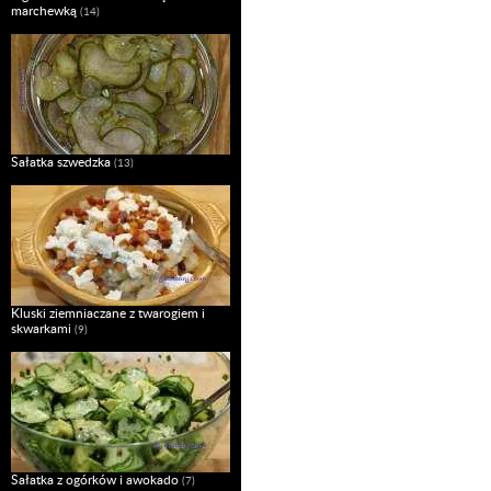
marchewką
(14)
Sałatka szwedzka
(13)
Kluski ziemniaczane z twarogiem i
skwarkami
(9)
Sałatka z ogórków i awokado
(7)