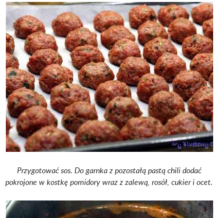
Przygotować sos. Do garnka z pozostałą pastą chili dodać
pokrojone w kostkę pomidory wraz z zalewą, rosół, cukier i ocet.