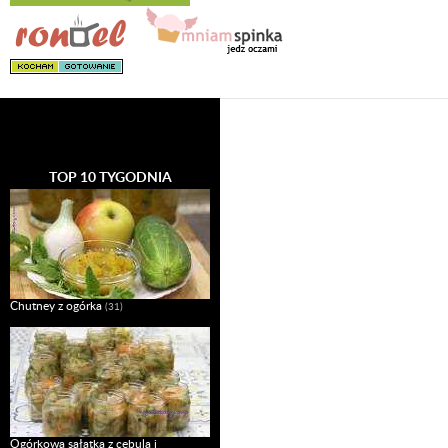
TOP 10 TYGODNIA
Chutney z ogórka
(31)
Ogórkowa sałatka z cebulą i