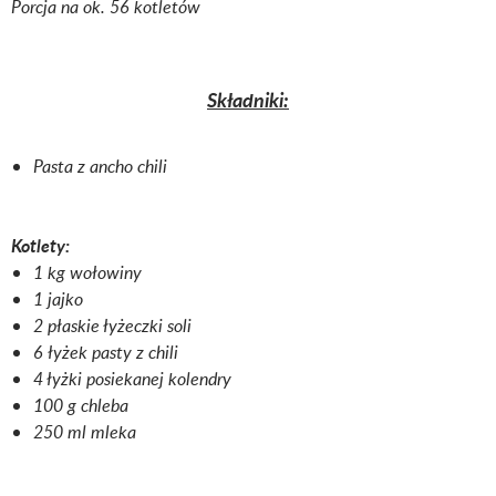
Porcja na ok. 56 kotletów
Składniki:
Pasta z ancho chili
Kotlety:
1 kg wołowiny
1 jajko
2 płaskie łyżeczki soli
6 łyżek pasty z chili
4 łyżki posiekanej kolendry
100 g chleba
250 ml mleka