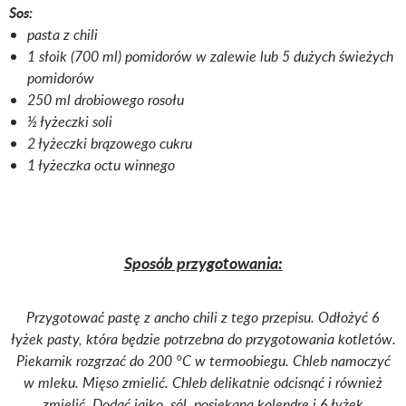
Sos:
pasta z chili
1 słoik (700 ml) pomidorów w zalewie lub 5 dużych świeżych
pomidorów
250 ml drobiowego rosołu
½ łyżeczki soli
2 łyżeczki brązowego cukru
1 łyżeczka octu winnego
Sposób przygotowania:
Przygotować pastę z ancho chili z tego przepisu. Odłożyć 6
łyżek pasty, która będzie potrzebna do przygotowania kotletów.
Piekarnik rozgrzać do 200 °C w termoobiegu.
Chleb namoczyć
w mleku.
Mięso zmielić. Chleb delikatnie odcisnąć i również
zmielić.
Dodać jajko, sól, posiekaną kolendrę i 6 łyżek