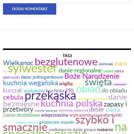
TAGI
bezglutenowe
Wielkanoc
zupa
sylwester
ziemniaki
danie regionalne
natka
ciastka
ryż
Boże Narodzenie
danie jednogarnkowe
pietruszki
święta
kuchnia wegańska
wigilia
obiad
kiszonki
czekolada
kurczak
do obiadu
przekąska
kuchnia PRL
wołowina
danie
cebula
kuchnia polska
wielkanocne przekąski
bezmięsne
zapasy i
przetwory
deser
ciasta
domowa piekarnia
cukinia/kabaczek
ciasto drożdżowe
wieprzowina
wytrawnie na walentynki
szybko i
na
smacznie
świąteczne wypieki
grzyby
domowy alkohol
specjalną okazję
wielkanocne dania gorące
makaron