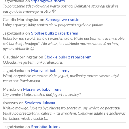
Jagodzianka
on
Szparagowe risotto
To połączenie zdecydowanie warto poznać! Delikatne szparagi idealnie
pasują do kremowego risotta 💚
Claudia Morningstar
on
Szparagowe risotto
Lubię szparagi, lubię risotto ale w połączeniu nigdy nie jadłam.
Jagodzianka
on
Słodkie bułki z rabarbarem
Rabarbar ma swoich fanów i przeciwników. Może następnym razem zrobię
coś bardziej „Twojego”! Ale wiesz, że nadzienie można zamienić na inny,
pyszny składnik 😉.
ClaudiaMorningstar
on
Słodkie bułki z rabarbarem
Odpada, nie jestem fanka rabarbaru.
Jagodzianka
on
Murzynek babci Ireny
Witaj, oczywiście że można. Kefir, jogurt, maślankę można zawsze użyć
zamienne.Pozdrawiam
Mariola
on
Murzynek babci Ireny
Czy zamiast kefiru można dać jogurt naturalny?
ilovewro
on
Szarlotka Julianki
Krótko mówiąc: lubię tu być.Nieczęsto zdarza mi się wrócić do początku
tekstu po przeczytaniu całości – tu wróciłem. Ciekawie udało się zachować
ten balans między osobist…
Jagodzianka
on
Szarlotka Julianki