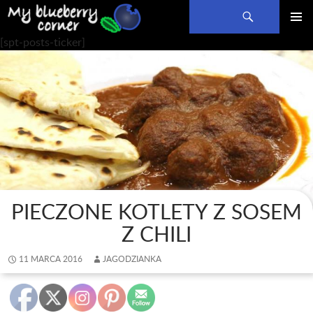
Szukaj
PRZEJDŹ
MENU
[spt-posts-ticker]
DO
GŁÓWN
TREŚCI
PIECZONE KOTLETY Z SOSEM
Z CHILI
11 MARCA 2016
JAGODZIANKA