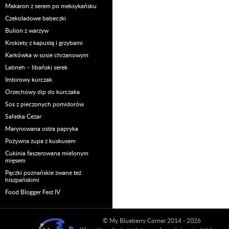
Makaron z serem po meksykańsku
Czekoladowe babeczki
Bulion z warzyw
Krokiety z kapustą i grzybami
Karkówka w sosie chrzanowym
Labneh – libański serek
Imbirowy kurczak
Orzechowy dip do kurczaka
Sos z pieczonych pomidorów
Sałatka Cezar
Marynowana ostra papryka
Pożywna zupa z kuskusem
Cukinia faszerowana mielonym
mięsem
Pączki poznańskie zwane też
hiszpańskimi
Food Blogger Fest IV
© My Blueberry Corner 2014 - 2026