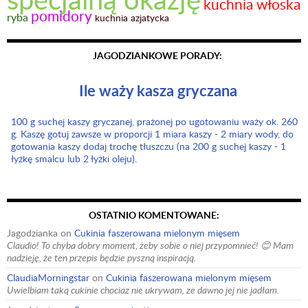
kuchnia włoska
pomidory
ryba
kuchnia azjatycka
JAGODZIANKOWE PORADY:
Ile waży kasza gryczana
100 g suchej kaszy gryczanej, prażonej po ugotowaniu waży ok. 260
g. Kaszę gotuj zawsze w proporcji 1 miara kaszy - 2 miary wody, do
gotowania kaszy dodaj trochę tłuszczu (na 200 g suchej kaszy - 1
łyżkę smalcu lub 2 łyżki oleju).
OSTATNIO KOMENTOWANE:
Jagodzianka
on
Cukinia faszerowana mielonym mięsem
Claudio! To chyba dobry moment, żeby sobie o niej przypomnieć! 😊 Mam
nadzieję, że ten przepis będzie pyszną inspiracją.
ClaudiaMorningstar
on
Cukinia faszerowana mielonym mięsem
Uwielbiam taką cukinie chociaz nie ukrywam, ze dawno jej nie jadłam.