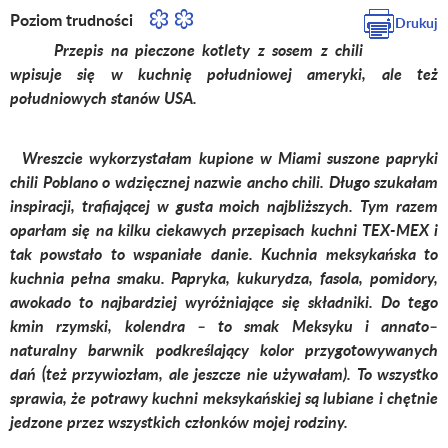
Poziom trudności
Drukuj
Przepis na pieczone kotlety z sosem z chili
wpisuje się w kuchnię południowej ameryki, ale też
południowych stanów USA.
Wreszcie wykorzystałam kupione w Miami suszone papryki
chili Poblano o wdzięcznej nazwie ancho chili. Długo szukałam
inspiracji, trafiającej w gusta moich najbliższych. Tym razem
oparłam się na kilku ciekawych przepisach kuchni TEX-MEX i
tak powstało to wspaniałe danie. Kuchnia meksykańska to
kuchnia pełna smaku. Papryka, kukurydza, fasola, pomidory,
awokado to najbardziej wyróżniające się składniki. Do tego
kmin rzymski, kolendra – to smak Meksyku i annato–
naturalny barwnik podkreślający kolor przygotowywanych
dań (też przywiozłam, ale jeszcze nie używałam). To wszystko
sprawia, że potrawy kuchni meksykańskiej są lubiane i chętnie
jedzone przez wszystkich członków mojej rodziny.