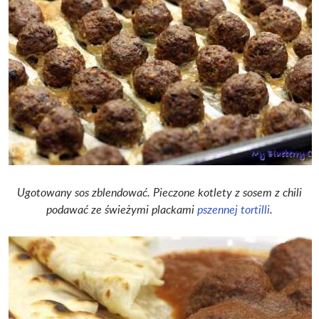
Ugotowany sos zblendować. Pieczone kotlety z sosem z chili
podawać ze świeżymi plackami
pszennej tortilli
.