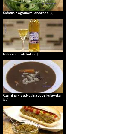
Sałatka z ogórków i awokado
(9)
Nalewka z rokitnika
(1)
Czarnina – tradycyjna zupa kujawska
(13)