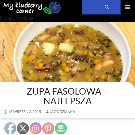
Szukaj
PRZEJDŹ
MENU
[spt-posts-ticker]
DO
GŁÓWN
TREŚCI
ZUPA FASOLOWA –
NAJLEPSZA
16 WRZEŚNIA 2015
JAGODZIANKA