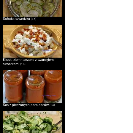
Sałatka szwedzka
(16)
Kluski ziemniaczane z twarogiem i
skwarkami
(18)
Sos z pieczonych pomidorów
(26)