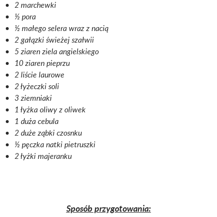
2 marchewki
½ pora
½ małego selera wraz z nacią
2 gałązki świeżej szałwii
5 ziaren ziela angielskiego
10 ziaren pieprzu
2 liście laurowe
2 łyżeczki soli
3 ziemniaki
1 łyżka oliwy z oliwek
1 duża cebula
2 duże ząbki czosnku
½ pęczka natki pietruszki
2 łyżki majeranku
Sposób przygotowania: