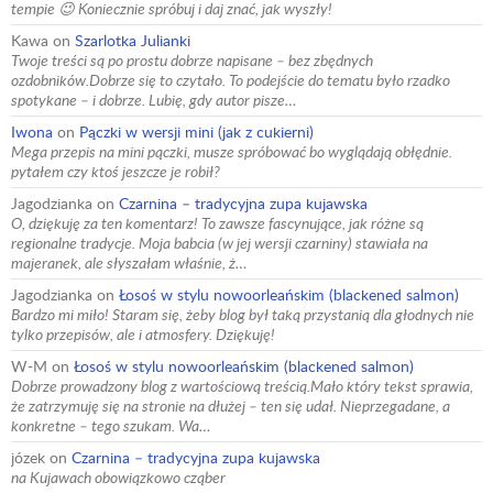
tempie 😉 Koniecznie spróbuj i daj znać, jak wyszły!
Kawa
on
Szarlotka Julianki
Twoje treści są po prostu dobrze napisane – bez zbędnych
ozdobników.Dobrze się to czytało. To podejście do tematu było rzadko
spotykane – i dobrze. Lubię, gdy autor pisze…
Iwona
on
Pączki w wersji mini (jak z cukierni)
Mega przepis na mini pączki, musze spróbować bo wyglądają obłędnie.
pytałem czy ktoś jeszcze je robił?
Jagodzianka
on
Czarnina – tradycyjna zupa kujawska
O, dziękuję za ten komentarz! To zawsze fascynujące, jak różne są
regionalne tradycje. Moja babcia (w jej wersji czarniny) stawiała na
majeranek, ale słyszałam właśnie, ż…
Jagodzianka
on
Łosoś w stylu nowoorleańskim (blackened salmon)
Bardzo mi miło! Staram się, żeby blog był taką przystanią dla głodnych nie
tylko przepisów, ale i atmosfery. Dziękuję!
W-M
on
Łosoś w stylu nowoorleańskim (blackened salmon)
Dobrze prowadzony blog z wartościową treścią.Mało który tekst sprawia,
że zatrzymuję się na stronie na dłużej – ten się udał. Nieprzegadane, a
konkretne – tego szukam. Wa…
józek
on
Czarnina – tradycyjna zupa kujawska
na Kujawach obowiązkowo cząber