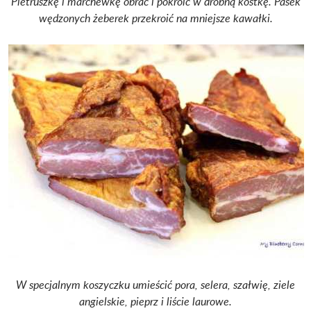
Pietruszkę i marchewkę obrać i pokroić w drobną kostkę. Pasek
wędzonych żeberek przekroić na mniejsze kawałki.
W specjalnym koszyczku umieścić pora, selera, szałwię, ziele
angielskie, pieprz i liście laurowe.