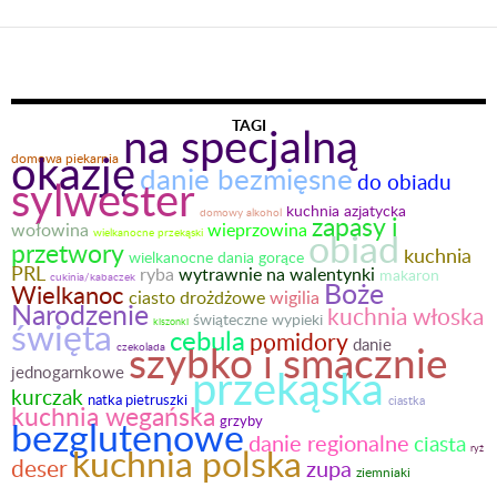
TAGI
na specjalną
okazję
domowa piekarnia
danie bezmięsne
do obiadu
sylwester
kuchnia azjatycka
domowy alkohol
zapasy i
wołowina
wieprzowina
obiad
wielkanocne przekąski
przetwory
kuchnia
wielkanocne dania gorące
PRL
ryba
wytrawnie na walentynki
makaron
cukinia/kabaczek
Boże
Wielkanoc
ciasto drożdżowe
wigilia
Narodzenie
kuchnia włoska
świąteczne wypieki
święta
kiszonki
cebula
pomidory
danie
szybko i smacznie
czekolada
przekąska
jednogarnkowe
kurczak
natka pietruszki
ciastka
kuchnia wegańska
bezglutenowe
grzyby
danie regionalne
ciasta
kuchnia polska
ryż
deser
zupa
ziemniaki