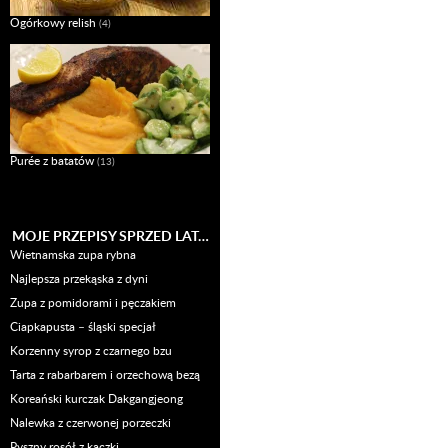
Ogórkowy relish
(4)
Purée z batatów
(13)
MOJE PRZEPISY SPRZED LAT…
Wietnamska zupa rybna
Najlepsza przekąska z dyni
Zupa z pomidorami i pęczakiem
Ciapkapusta – śląski specjał
Korzenny syrop z czarnego bzu
Tarta z rabarbarem i orzechową bezą
Koreański kurczak Dakgangjeong
Nalewka z czerwonej porzeczki
Pyszny rosół z kaczki