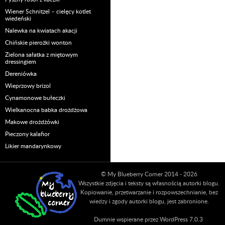
Wiener Schnitzel – cielęcy kotlet
wiedeński
Nalewka na kwiatach akacji
Chińskie pierożki wonton
Zielona sałatka z miętowym
dressingiem
Dereniówka
Wieprzowy brizol
Cynamonowe bułeczki
Wielkanocna babka drożdżowa
Makowe drożdżówki
Pieczony kalafior
Likier mandarynkowy
© My Blueberry Corner 2014 - 2026
Wszystkie zdjęcia i teksty są własnością autorki blogu.
Kopiowanie, przetwarzanie i rozpowszechnianie, bez
wiedzy i zgody autorki blogu, jest zabronione.
Dumnie wspierane przez WordPress 7.0.3