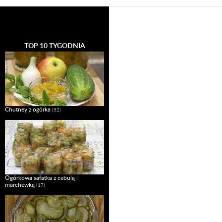
TOP 10 TYGODNIA
Chutney z ogórka
(52)
Ogórkowa sałatka z cebulą i
marchewką
(17)