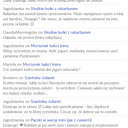
Lubię szparagi, lubię risotto ale w połączeniu nigdy nie jadłam.
Jagodzianka
on
Słodkie bułki z rabarbarem
Rabarbar ma swoich fanów i przeciwników. Może następnym razem zrobię
coś bardziej „Twojego”! Ale wiesz, że nadzienie można zamienić na inny,
pyszny składnik 😉.
ClaudiaMorningstar
on
Słodkie bułki z rabarbarem
Odpada, nie jestem fanka rabarbaru.
Jagodzianka
on
Murzynek babci Ireny
Witaj, oczywiście że można. Kefir, jogurt, maślankę można zawsze użyć
zamienne.Pozdrawiam
Mariola
on
Murzynek babci Ireny
Czy zamiast kefiru można dać jogurt naturalny?
ilovewro
on
Szarlotka Julianki
Krótko mówiąc: lubię tu być.Nieczęsto zdarza mi się wrócić do początku
tekstu po przeczytaniu całości – tu wróciłem. Ciekawie udało się zachować
ten balans między osobist…
Jagodzianka
on
Szarlotka Julianki
Dziękuję za te słowa 😊 Lubię taki sposób pisania – bez zbędnych
ozdobników, za to bliżej czytelnika. Cieszę się, że dobrze się to czytało.
Jagodzianka
on
Pączki w wersji mini (jak z cukierni)
Dziękuję! 🧡 Robiłam je już wiele razy i zawsze znikają w ekspresowym