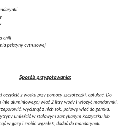
andarynki
dy
y
 chili
nia pektyny cytrusowej
Sposób przygotowania:
 oczyścić z wosku przy pomocy szczoteczki, opłukać. Do
 (nie aluminiowego) wlać 2 litry wody i włożyć mandarynki.
rzepołowić, wycisnąć z nich sok, połowę wlać do garnka.
cytryny umieścić w stalowym zamykanym koszyczku lub
nąć w gazę i zrobić węzełek, dodać do mandarynek.