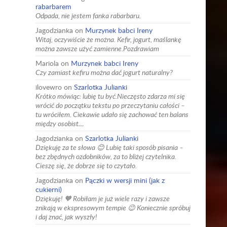
rabarbarem
Odpada, nie jestem fanka rabarbaru.
Jagodzianka
on
Murzynek babci Ireny
Witaj, oczywiście że można. Kefir, jogurt, maślankę
można zawsze użyć zamienne.Pozdrawiam
Mariola
on
Murzynek babci Ireny
Czy zamiast kefiru można dać jogurt naturalny?
ilovewro
on
Szarlotka Julianki
Krótko mówiąc: lubię tu być.Nieczęsto zdarza mi się
wrócić do początku tekstu po przeczytaniu całości –
tu wróciłem. Ciekawie udało się zachować ten balans
między osobist…
Jagodzianka
on
Szarlotka Julianki
Dziękuję za te słowa 😊 Lubię taki sposób pisania –
bez zbędnych ozdobników, za to bliżej czytelnika.
Cieszę się, że dobrze się to czytało.
Jagodzianka
on
Pączki w wersji mini (jak z
cukierni)
Dziękuję! 🧡 Robiłam je już wiele razy i zawsze
znikają w ekspresowym tempie 😉 Koniecznie spróbuj
i daj znać, jak wyszły!