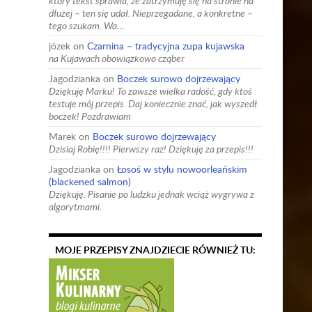
który tekst sprawia, że zatrzymuję się na stronie na
dłużej – ten się udał. Nieprzegadane, a konkretne –
tego szukam. Wa…
józek
on
Czarnina – tradycyjna zupa kujawska
na Kujawach obowiązkowo cząber
Jagodzianka
on
Boczek surowo dojrzewający
Dziękuję Marku! To zawsze wielka radość, gdy ktoś
testuje mój przepis. Daj koniecznie znać, jak wyszedł
boczek! Pozdrawiam
Marek
on
Boczek surowo dojrzewający
Dzisiaj Robię!!!! Pierwszy raz! Dziękuję za przepis!!!
Jagodzianka
on
Łosoś w stylu nowoorleańskim
(blackened salmon)
Dziękuję. Pisanie po ludzku jednak wciąż wygrywa z
algorytmami.
MOJE PRZEPISY ZNAJDZIECIE RÓWNIEŻ TU: