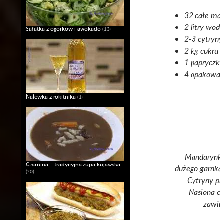
32 całe m
2 litry wo
Sałatka z ogórków i awokado
(13)
2-3 cytryn
2 kg cukru
1 papryczka
4 opakowa
Nalewka z rokitnika
(1)
Mandarynki
Czarnina – tradycyjna zupa kujawska
dużego garnka
(20)
Cytryny p
Nasiona 
zawi