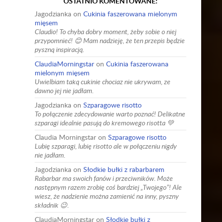
OSTATNIO KOMENTOWANE:
Jagodzianka
on
Cukinia faszerowana mielonym
mięsem
Claudio! To chyba dobry moment, żeby sobie o niej
przypomnieć! 😊 Mam nadzieję, że ten przepis będzie
pyszną inspiracją.
ClaudiaMorningstar
on
Cukinia faszerowana
mielonym mięsem
Uwielbiam taką cukinie chociaz nie ukrywam, ze
dawno jej nie jadłam.
Jagodzianka
on
Szparagowe risotto
To połączenie zdecydowanie warto poznać! Delikatne
szparagi idealnie pasują do kremowego risotta 💚
Claudia Morningstar
on
Szparagowe risotto
Lubię szparagi, lubię risotto ale w połączeniu nigdy
nie jadłam.
Jagodzianka
on
Słodkie bułki z rabarbarem
Rabarbar ma swoich fanów i przeciwników. Może
następnym razem zrobię coś bardziej „Twojego”! Ale
wiesz, że nadzienie można zamienić na inny, pyszny
składnik 😉.
ClaudiaMorningstar
on
Słodkie bułki z