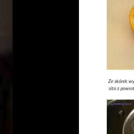
Ze skórek w
sito z powro