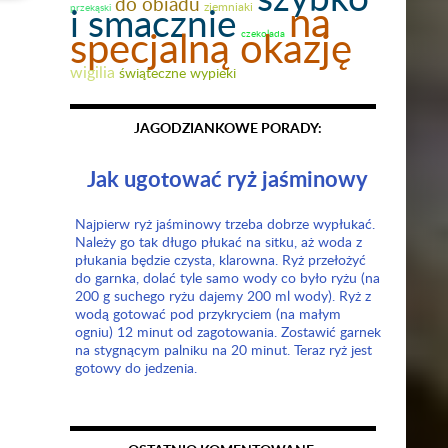
do obiadu
na
i smacznie
ziemniaki
przekąski
specjalną okazję
czekolada
wigilia
świąteczne wypieki
JAGODZIANKOWE PORADY:
Jak ugotować ryż jaśminowy
Najpierw ryż jaśminowy trzeba dobrze wypłukać.
Należy go tak długo płukać na sitku, aż woda z
płukania będzie czysta, klarowna. Ryż przełożyć
do garnka, dolać tyle samo wody co było ryżu (na
200 g suchego ryżu dajemy 200 ml wody). Ryż z
wodą gotować pod przykryciem (na małym
ogniu) 12 minut od zagotowania. Zostawić garnek
na stygnącym palniku na 20 minut. Teraz ryż jest
gotowy do jedzenia.