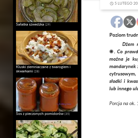
5 LUTEGO 20
Sałatka szwedzka
(29)
Poziom trud
Dżem m
☀.
Co prawd
można je ku
mandarynek z
Kluski ziemniaczane z twarogiem i
skwarkami
(28)
cytrusowym, 
słodki i kwa
lub innego u
Porcja na ok.
Sos z pieczonych pomidorów
(35)