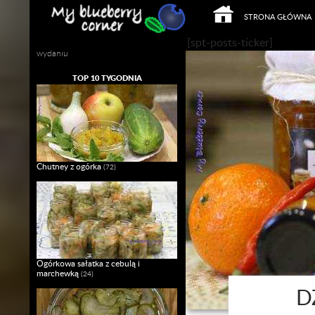
PRZEJDŹ DO TREŚCI
Szukaj
STRONA GŁÓWNA
Mój własny Slow Food w domowym
[spt-posts-ticker]
wydaniu
TOP 10 TYGODNIA
Chutney z ogórka
(72)
Ogórkowa sałatka z cebulą i
marchewką
(24)
D