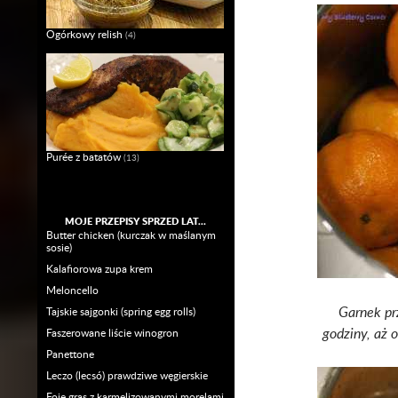
Ogórkowy relish
(4)
Purée z batatów
(13)
MOJE PRZEPISY SPRZED LAT…
Butter chicken (kurczak w maślanym
sosie)
Kalafiorowa zupa krem
Meloncello
Garnek pr
Tajskie sajgonki (spring egg rolls)
godziny, aż 
Faszerowane liście winogron
Panettone
Leczo (lecsó) prawdziwe węgierskie
Foie gras z karmelizowanymi morelami