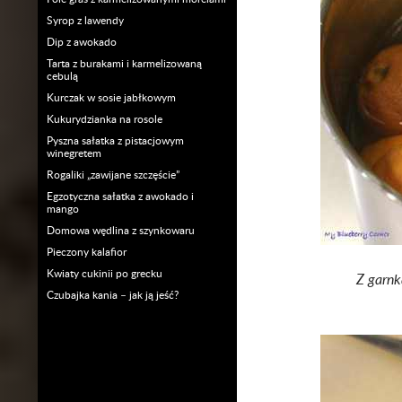
Syrop z lawendy
Dip z awokado
Tarta z burakami i karmelizowaną
cebulą
Kurczak w sosie jabłkowym
Kukurydzianka na rosole
Pyszna sałatka z pistacjowym
winegretem
Rogaliki „zawijane szczęście”
Egzotyczna sałatka z awokado i
mango
Domowa wędlina z szynkowaru
Pieczony kalafior
Kwiaty cukinii po grecku
Z garnk
Czubajka kania – jak ją jeść?