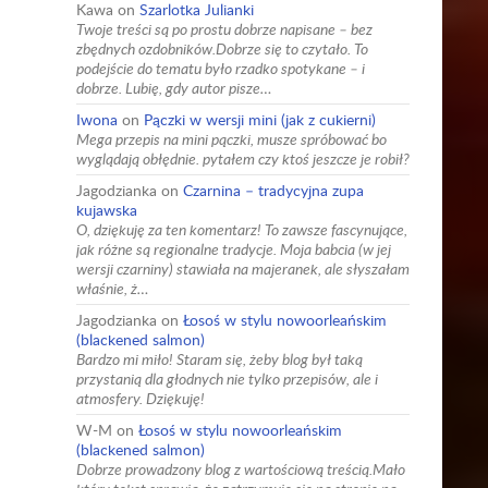
Kawa
on
Szarlotka Julianki
Twoje treści są po prostu dobrze napisane – bez
zbędnych ozdobników.Dobrze się to czytało. To
podejście do tematu było rzadko spotykane – i
dobrze. Lubię, gdy autor pisze…
Iwona
on
Pączki w wersji mini (jak z cukierni)
Mega przepis na mini pączki, musze spróbować bo
wyglądają obłędnie. pytałem czy ktoś jeszcze je robił?
Jagodzianka
on
Czarnina – tradycyjna zupa
kujawska
O, dziękuję za ten komentarz! To zawsze fascynujące,
jak różne są regionalne tradycje. Moja babcia (w jej
wersji czarniny) stawiała na majeranek, ale słyszałam
właśnie, ż…
Jagodzianka
on
Łosoś w stylu nowoorleańskim
(blackened salmon)
Bardzo mi miło! Staram się, żeby blog był taką
przystanią dla głodnych nie tylko przepisów, ale i
atmosfery. Dziękuję!
W-M
on
Łosoś w stylu nowoorleańskim
(blackened salmon)
Dobrze prowadzony blog z wartościową treścią.Mało