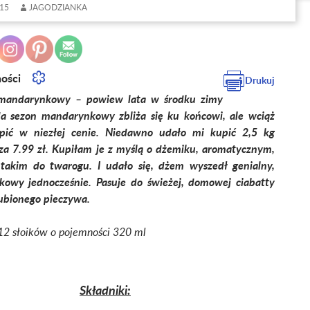
15
JAGODZIANKA
ności
Drukuj
andarynkowy – powiew lata w środku zimy
a sezon mandarynkowy zbliża się ku końcowi, ale wciąż
pić w niezłej cenie. Niedawno udało mi kupić 2,5 kg
a 7.99 zł. Kupiłam je z myślą o dżemiku, aromatycznym,
takim do twarogu. I udało się, dżem wyszedł genialny,
skowy jednocześnie. Pasuje do świeżej, domowej ciabatty
lubionego pieczywa.
 12 słoików o pojemności 320 ml
Składniki: