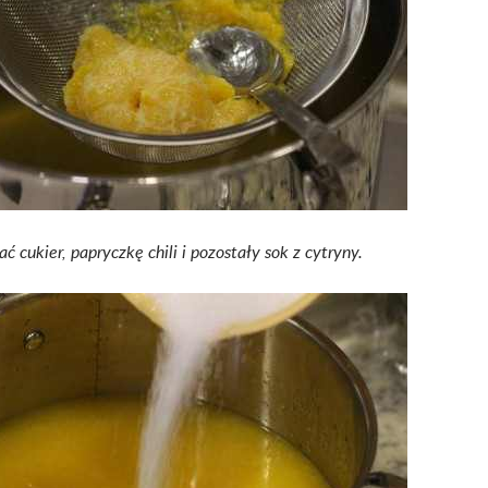
ć cukier, papryczkę chili i pozostały sok z cytryny.