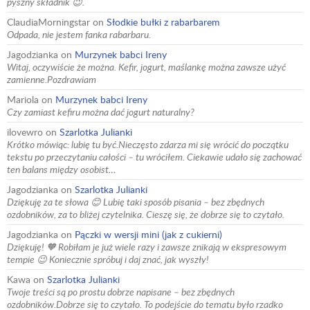
pyszny składnik 😉.
ClaudiaMorningstar
on
Słodkie bułki z rabarbarem
Odpada, nie jestem fanka rabarbaru.
Jagodzianka
on
Murzynek babci Ireny
Witaj, oczywiście że można. Kefir, jogurt, maślankę można zawsze użyć
zamienne.Pozdrawiam
Mariola
on
Murzynek babci Ireny
Czy zamiast kefiru można dać jogurt naturalny?
ilovewro
on
Szarlotka Julianki
Krótko mówiąc: lubię tu być.Nieczęsto zdarza mi się wrócić do początku
tekstu po przeczytaniu całości – tu wróciłem. Ciekawie udało się zachować
ten balans między osobist…
Jagodzianka
on
Szarlotka Julianki
Dziękuję za te słowa 😊 Lubię taki sposób pisania – bez zbędnych
ozdobników, za to bliżej czytelnika. Cieszę się, że dobrze się to czytało.
Jagodzianka
on
Pączki w wersji mini (jak z cukierni)
Dziękuję! 🧡 Robiłam je już wiele razy i zawsze znikają w ekspresowym
tempie 😉 Koniecznie spróbuj i daj znać, jak wyszły!
Kawa
on
Szarlotka Julianki
Twoje treści są po prostu dobrze napisane – bez zbędnych
ozdobników.Dobrze się to czytało. To podejście do tematu było rzadko