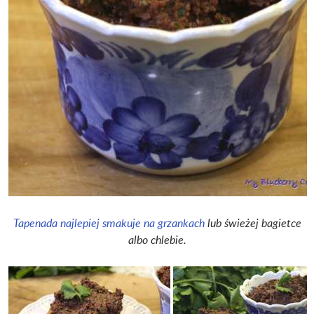
Tapenada najlepiej smakuje na grzankach
lub świeżej bagietce
albo chlebie.