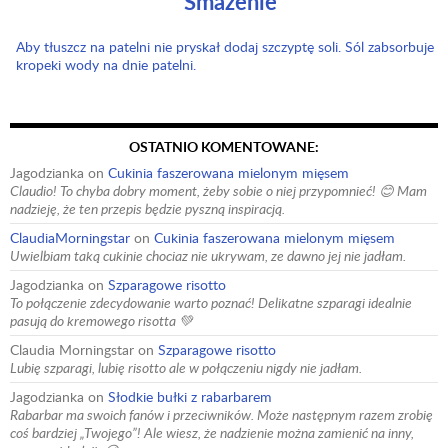
Smażenie
Aby tłuszcz na patelni nie pryskał dodaj szczyptę soli. Sól zabsorbuje
kropeki wody na dnie patelni.
OSTATNIO KOMENTOWANE:
Jagodzianka
on
Cukinia faszerowana mielonym mięsem
Claudio! To chyba dobry moment, żeby sobie o niej przypomnieć! 😊 Mam
nadzieję, że ten przepis będzie pyszną inspiracją.
ClaudiaMorningstar
on
Cukinia faszerowana mielonym mięsem
Uwielbiam taką cukinie chociaz nie ukrywam, ze dawno jej nie jadłam.
Jagodzianka
on
Szparagowe risotto
To połączenie zdecydowanie warto poznać! Delikatne szparagi idealnie
pasują do kremowego risotta 💚
Claudia Morningstar
on
Szparagowe risotto
Lubię szparagi, lubię risotto ale w połączeniu nigdy nie jadłam.
Jagodzianka
on
Słodkie bułki z rabarbarem
Rabarbar ma swoich fanów i przeciwników. Może następnym razem zrobię
coś bardziej „Twojego”! Ale wiesz, że nadzienie można zamienić na inny,