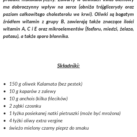
ma dobroczynny wpływ na serce (obniża trójglicerydy oraz
poziom całkowitego cholesterolu we krwi). Oliwki są bogatym
źródłem witamin z grupy B, zawierają także znaczące ilości
witamin A, C i E oraz mikroelementów (fosforu, miedzi, żelaza,
potasu), a także sporo błonnika.
Składniki:
150 g oliwek Kalamata (bez pestek)
10 g kaparów z zalewy
10 g anchois (kilka filecików)
2 ząbki czosnku
1 łyżka posiekanej natki pietruszki (może być mrożona)
4 łyżki oliwy extra vergine
świeżo mielony czarny pieprz do smaku