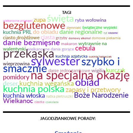
TAGI
święta
zupa
ryba
wołowina
bezglutenowe
wielkanocne przekąski
świąteczne wypieki
ziemniaki
danie regionalne
do obiadu
kuchnia PRL
ryż
kiszonki
ciasta
ciasto drożdżowe
grzyby
domowa piekarnia
domowy alkohol
danie bezmięsne
wytrawnie na
makaron
cebula
przekąska
walentynki
wielkanocne dania gorące
sylwester
kuchnia azjatycka
szybko i
cukinia/kabaczek
wieprzowina
smacznie
kurczak
na specjalną okazję
wigilia
danie jednogarnkowe
pomidory
obiad
kuchnia wegańska
deser
kuchnia polska
zapasy i przetwory
Boże Narodzenie
kuchnia włoska
natka pietruszki
Wielkanoc
ciastka
czekolada
JAGODZIANKOWE PORADY: