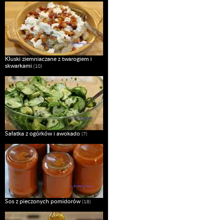
Kluski ziemniaczane z twarogiem i
skwarkami
(10)
Sałatka z ogórków i awokado
(7)
Sos z pieczonych pomidorów
(18)