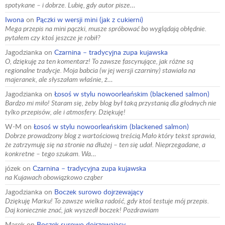
spotykane – i dobrze. Lubię, gdy autor pisze…
Iwona
on
Pączki w wersji mini (jak z cukierni)
Mega przepis na mini pączki, musze spróbować bo wyglądają obłędnie.
pytałem czy ktoś jeszcze je robił?
Jagodzianka
on
Czarnina – tradycyjna zupa kujawska
O, dziękuję za ten komentarz! To zawsze fascynujące, jak różne są
regionalne tradycje. Moja babcia (w jej wersji czarniny) stawiała na
majeranek, ale słyszałam właśnie, ż…
Jagodzianka
on
Łosoś w stylu nowoorleańskim (blackened salmon)
Bardzo mi miło! Staram się, żeby blog był taką przystanią dla głodnych nie
tylko przepisów, ale i atmosfery. Dziękuję!
W-M
on
Łosoś w stylu nowoorleańskim (blackened salmon)
Dobrze prowadzony blog z wartościową treścią.Mało który tekst sprawia,
że zatrzymuję się na stronie na dłużej – ten się udał. Nieprzegadane, a
konkretne – tego szukam. Wa…
józek
on
Czarnina – tradycyjna zupa kujawska
na Kujawach obowiązkowo cząber
Jagodzianka
on
Boczek surowo dojrzewający
Dziękuję Marku! To zawsze wielka radość, gdy ktoś testuje mój przepis.
Daj koniecznie znać, jak wyszedł boczek! Pozdrawiam
Marek
on
Boczek surowo dojrzewający