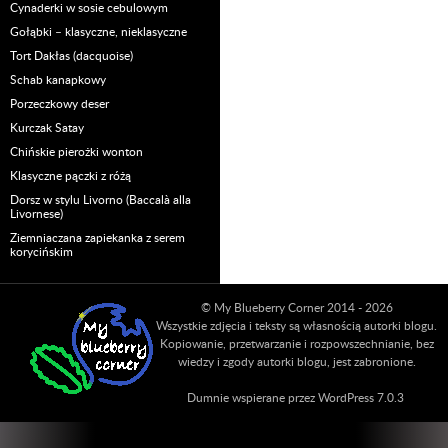
Cynaderki w sosie cebulowym
Gołąbki – klasyczne, nieklasyczne
Tort Dakłas (dacquoise)
Schab kanapkowy
Porzeczkowy deser
Kurczak Satay
Chińskie pierożki wonton
Klasyczne pączki z różą
Dorsz w stylu Livorno (Baccalà alla
Livornese)
Ziemniaczana zapiekanka z serem
korycińskim
© My Blueberry Corner 2014 - 2026
Wszystkie zdjęcia i teksty są własnością autorki blogu.
Kopiowanie, przetwarzanie i rozpowszechnianie, bez
wiedzy i zgody autorki blogu, jest zabronione.
Dumnie wspierane przez WordPress 7.0.3