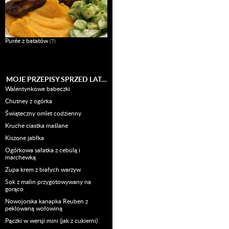
Purée z batatów
(7)
MOJE PRZEPISY SPRZED LAT…
Walentynkowe babeczki
Chutney z ogórka
Świąteczny omlet codzienny
Kruche ciastka maślane
Kiszone jabłka
Ogórkowa sałatka z cebulą i
marchewką
Zupa krem z białych warzyw
Sok z malin przygotowywany na
gorąco
Nowojorska kanapka Reuben z
peklowaną wołowiną
Pączki w wersji mini (jak z cukierni)