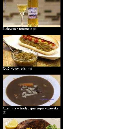
Nalewka z rokitnika
(0)
Ogórkowy relish
(4)
Czarnina – tradycyjna zupa kujawska
(3)