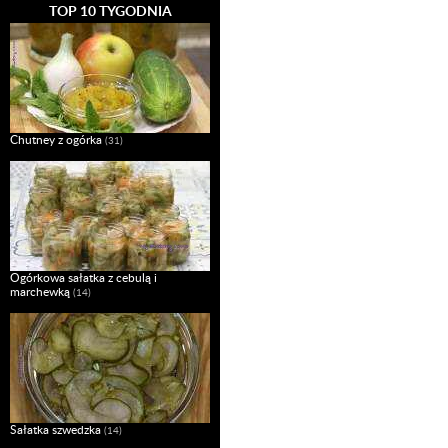
TOP 10 TYGODNIA
Chutney z ogórka
(31)
Ogórkowa sałatka z cebulą i
marchewką
(14)
Sałatka szwedzka
(14)