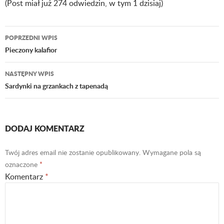
(Post miał już 274 odwiedzin, w tym 1 dzisiaj)
POPRZEDNI WPIS
Nawigacja
Pieczony kalafior
wpisu
NASTĘPNY WPIS
Sardynki na grzankach z tapenadą
DODAJ KOMENTARZ
Twój adres email nie zostanie opublikowany.
Wymagane pola są
oznaczone
*
Komentarz
*