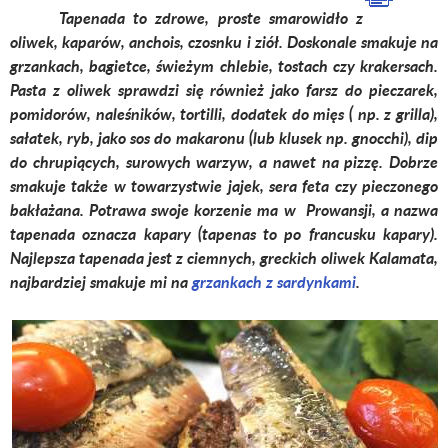
Tapenada to zdrowe, proste smarowidło z
oliwek, kaparów, anchois, czosnku i ziół. Doskonale smakuje na
grzankach, bagietce, świeżym chlebie, tostach czy krakersach.
Pasta z oliwek sprawdzi się również jako farsz do pieczarek,
pomidorów, naleśników, tortilli, dodatek do mięs ( np. z grilla),
sałatek, ryb, jako sos do makaronu (lub klusek np. gnocchi), dip
do chrupiących, surowych warzyw, a nawet na pizzę. Dobrze
smakuje także w towarzystwie jajek, sera feta czy pieczonego
bakłażana. Potrawa swoje korzenie ma w Prowansji, a nazwa
tapenada oznacza kapary (tapenas to po francusku kapary).
Najlepsza tapenada jest z ciemnych, greckich oliwek Kalamata,
najbardziej smakuje mi na
grzankach z sardynkami
.