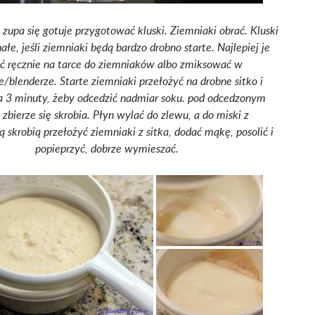
 zupa się gotuje przygotować kluski. Ziemniaki obrać. Kluski
łe, jeśli ziemniaki będą bardzo drobno starte. Najlepiej je
eć ręcznie na tarce do ziemniaków albo zmiksować w
/blenderze. Starte ziemniaki przełożyć na drobne sitko i
a 3 minuty, żeby odcedzić nadmiar soku. pod odcedzonym
zbierze się skrobia. Płyn wylać do zlewu, a do miski z
 skrobią przełożyć ziemniaki z sitka, dodać mąkę, posolić i
popieprzyć, dobrze wymieszać.