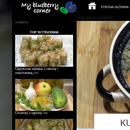
PRZEJDŹ DO TREŚCI
Szukaj
STRONA GŁÓWNA
Mój własny Slow Food w domowym
[spt-posts-ticker]
wydaniu
TOP 10 TYGODNIA
Ogórkowa sałatka z cebulą i
marchewką
(39)
Chutney z ogórka
(38)
KU