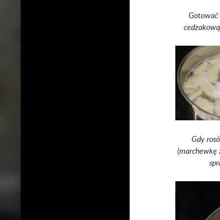
Gotować o
cedzakową 
Gdy rosó
(marchewkę z
spr