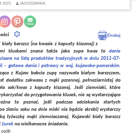
A 2025
JAGODZIANKA
ności
Drukuj
ły barszcz (na kwasie z kapusty kiszonej) z
nymi kluskami znana także jako zupa kwas to
danie
pisane na listę produktów tradycyjnych w dniu 2011-07-
ii – gotowe dania i potrawy w woj. kujawsko-pomorskim
.
ząca z Kujaw babcia zupę nazywała białym barszczem,
ast dodatku zakwasu z mąki pszennej, pełnoziarnistej do
a sok/kwas z kapusty kiszonej. Jeśli ziemniaki, które
ykorzystać do przygotowania klusek, nie są wystarczająco
ożna to poznać, jeśli podczas odciekania startych
o zlaniu soku na dnie miski nie będzie skrobi) wystarczy
ką łyżeczkę mąki ziemniaczanej. Kujawski biały barszcz
ć
żurek
na wielkanocne śniadanie.
5 osób