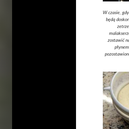
W czasie, gdy
będą doskona
zetrz
malakserze
zostawić n
płynem 
pozostawioną