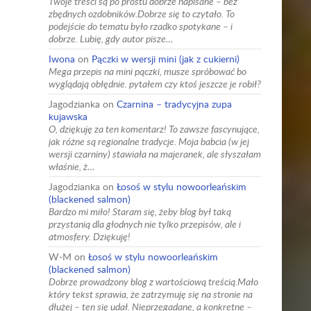
Twoje treści są po prostu dobrze napisane – bez
zbędnych ozdobników.Dobrze się to czytało. To
podejście do tematu było rzadko spotykane – i
dobrze. Lubię, gdy autor pisze…
Iwona
on
Pączki w wersji mini (jak z cukierni)
Mega przepis na mini pączki, musze spróbować bo
wyglądają obłędnie. pytałem czy ktoś jeszcze je robił?
Jagodzianka
on
Czarnina – tradycyjna zupa
kujawska
O, dziękuję za ten komentarz! To zawsze fascynujące,
jak różne są regionalne tradycje. Moja babcia (w jej
wersji czarniny) stawiała na majeranek, ale słyszałam
właśnie, ż…
Jagodzianka
on
Łosoś w stylu nowoorleańskim
(blackened salmon)
Bardzo mi miło! Staram się, żeby blog był taką
przystanią dla głodnych nie tylko przepisów, ale i
atmosfery. Dziękuję!
W-M
on
Łosoś w stylu nowoorleańskim
(blackened salmon)
Dobrze prowadzony blog z wartościową treścią.Mało
który tekst sprawia, że zatrzymuję się na stronie na
dłużej – ten się udał. Nieprzegadane, a konkretne –