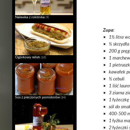
Nalewka z rokitnika
(9)
Zupa:
1½ litra w
½ skrzydła
200 g pręg
Ogórkowy relish
1 marche
(10)
1 pietrusz
kawałek p
½ cebuli
1 liść laur
3 ziarna zi
Sos z pieczonych pomidorów
(34)
1 łyżeczkę
sól do sma
400-500 ml
1 łyżka ma
2 łyżeczki