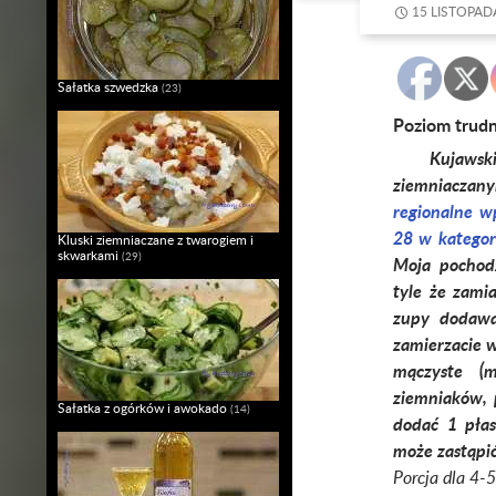
15 LISTOPAD
Sałatka szwedzka
(23)
Poziom trud
Kujawski bia
ziemniacza
regionalne w
28 w kategor
Kluski ziemniaczane z twarogiem i
skwarkami
(29)
Moja pochod
tyle że zami
zupy dodawał
zamierzacie w
mączyste (m
ziemniaków, p
Sałatka z ogórków i awokado
(14)
dodać 1 płas
może zastąpi
Porcja dla 4-