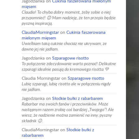
Jagodzianka
on
Cukinia faszerowana mielonym
mięsem
Claudio! To chyba dobry moment, żeby sobie o niej
przypomnieć! 😊 Mam nadzieję, że ten przepis będzie
pyszną inspiracją.
ClaudiaMorningstar
on
Cukinia faszerowana
mielonym mięsem
Uwielbiam taką cukinie chociaz nie ukrywam, ze
dawno jej nie jadłam.
Jagodzianka
on
Szparagowe risotto
To połączenie zdecydowanie warto poznać! Delikatne
szparagi idealnie pasują do kremowego risotta 💚
Claudia Morningstar
on
Szparagowe risotto
Lubię szparagi, lubię risotto ale w połączeniu nigdy
nie jadłam.
Jagodzianka
on
Słodkie bułki z rabarbarem
Rabarbar ma swoich fanów i przeciwników. Może
następnym razem zrobię coś bardziej „Twojego”! Ale
wiesz, że nadzienie można zamienić na inny, pyszny
składnik 😉.
ClaudiaMorningstar
on
Słodkie bułki z
rabarbarem