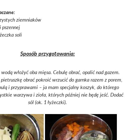
aczane:
zystych ziemniaków
 pszennej
żeczka soli
Sposób przygotowania:
 wodą włożyć oba mięsa. Cebulę obrać, opalić nad gazem.
pietruszkę obrać pokroić wrzucić do garnka razem z porem,
ulą i przyprawami – ja mam specjalny koszyk, do którego
tkie warzywa i zioła, których później nie będę jeść. Dodać
sól (ok. 1 łyżeczki).