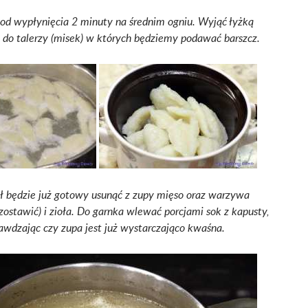
d wypłynięcia 2 minuty na średnim ogniu. Wyjąć łyżką
do talerzy (misek) w których będziemy podawać barszcz.
ł będzie już gotowy usunąć z zupy mięso oraz warzywa
ostawić) i zioła. Do garnka wlewać porcjami sok z kapusty,
awdzając czy zupa jest już wystarczająco kwaśna.