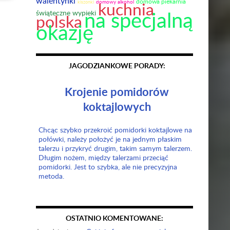
walentynki
domowa piekarnia
domowy alkohol
kuchnia
kiszonki
na specjalną
świąteczne wypieki
polska
okazję
JAGODZIANKOWE PORADY:
Krojenie pomidorów
koktajlowych
Chcąc szybko przekroić pomidorki koktajlowe na
połówki, należy położyć je na jednym płaskim
talerzu i przykryć drugim, takim samym talerzem.
Długim nożem, między talerzami przeciąć
pomidorki. Jest to szybka, ale nie precyzyjna
metoda.
OSTATNIO KOMENTOWANE: