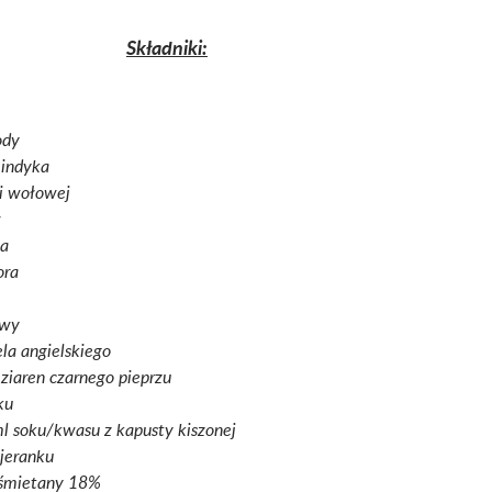
Składniki:
ody
 indyka
i wołowej
w
ka
ora
owy
ela angielskiego
 ziaren czarnego pieprzu
ku
 soku/kwasu z kapusty kiszonej
jeranku
 śmietany 18%