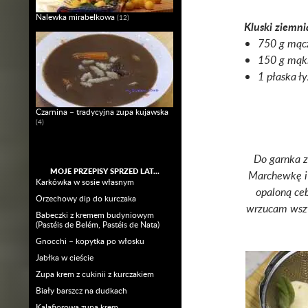
Nalewka mirabelkowa
(12)
Kluski ziemni
750 g mąc
150 g mąki
1 płaska ły
Czarnina – tradycyjna zupa kujawska
(4)
Do garnka z
MOJE PRZEPISY SPRZED LAT…
Marchewkę i 
Karkówka w sosie własnym
opaloną ceb
Orzechowy dip do kurczaka
wrzucam wszys
Babeczki z kremem budyniowym
(Pastéis de Belém, Pastéis de Nata)
Gnocchi – kopytka po włosku
Jabłka w cieście
Zupa krem z cukinii z kurczakiem
Biały barszcz na dudkach
Kalafiorowa zupa krem