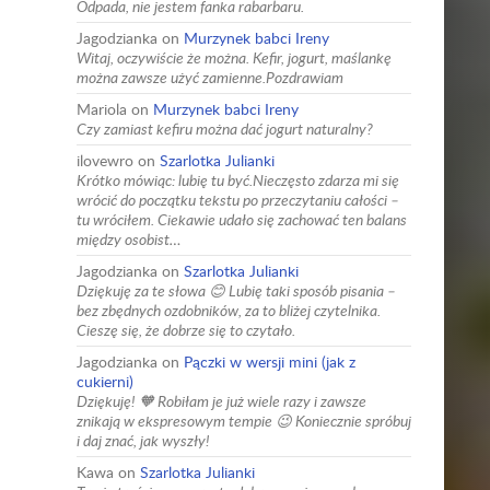
Odpada, nie jestem fanka rabarbaru.
Jagodzianka
on
Murzynek babci Ireny
Witaj, oczywiście że można. Kefir, jogurt, maślankę
można zawsze użyć zamienne.Pozdrawiam
Mariola
on
Murzynek babci Ireny
Czy zamiast kefiru można dać jogurt naturalny?
ilovewro
on
Szarlotka Julianki
Krótko mówiąc: lubię tu być.Nieczęsto zdarza mi się
wrócić do początku tekstu po przeczytaniu całości –
tu wróciłem. Ciekawie udało się zachować ten balans
między osobist…
Jagodzianka
on
Szarlotka Julianki
Dziękuję za te słowa 😊 Lubię taki sposób pisania –
bez zbędnych ozdobników, za to bliżej czytelnika.
Cieszę się, że dobrze się to czytało.
Jagodzianka
on
Pączki w wersji mini (jak z
cukierni)
Dziękuję! 🧡 Robiłam je już wiele razy i zawsze
znikają w ekspresowym tempie 😉 Koniecznie spróbuj
i daj znać, jak wyszły!
Kawa
on
Szarlotka Julianki