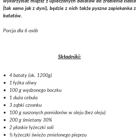
wykorzystać miąższ z upieczonych batatów do zrobienia ciasta
(tak samo jak z dyni), będzie z nich także pyszna zapiekanka z
batatów.
Porcja dla 6 osób
Składniki:
4 bataty (ok. 1200g)
1 łyżka oliwy
100 g wędzonego boczku
1 duża cebula
3 ząbki czosnku
100 g suszonych pomidorów w oleju (bez oleju)
200 g śmietany 30%
2 płaskie łyżeczki soli
½ łyżeczki świeżo zmielonego pieprzu