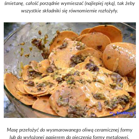
śmietanę, całość porządnie wymieszać (najlepiej ręką), tak żeby
wszystkie składniki się równomiernie rozłożyły.
Masę przełożyć do wysmarowanego oliwą ceramicznej formy
lub do wyłożonej papierem do pieczenia formy metalowej.