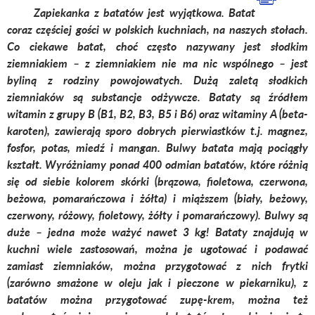
Zapiekanka z batatów jest wyjątkowa. Batat
coraz częściej gości w polskich kuchniach, na naszych stołach.
Co ciekawe batat, choć często nazywany jest słodkim
ziemniakiem – z ziemniakiem nie ma nic wspólnego – jest
byliną z rodziny powojowatych. Dużą zaletą słodkich
ziemniaków są substancje odżywcze. Bataty są źródłem
witamin z grupy B (B1, B2, B3, B5 i B6) oraz witaminy A (beta-
karoten), zawierają sporo dobrych pierwiastków t.j. magnez,
fosfor, potas, miedź i mangan. Bulwy batata mają pociągły
kształt. Wyróżniamy ponad 400 odmian batatów, które różnią
się od siebie kolorem skórki (brązowa, fioletowa, czerwona,
beżowa, pomarańczowa i żółta) i miąższem (biały, beżowy,
czerwony, różowy, fioletowy, żółty i pomarańczowy). Bulwy są
duże – jedna może ważyć nawet 3 kg! Bataty znajdują w
kuchni wiele zastosowań, można je ugotować i podawać
zamiast ziemniaków, można przygotować z nich frytki
(zarówno smażone w oleju jak i pieczone w piekarniku), z
batatów można przygotować zupę-krem, można też