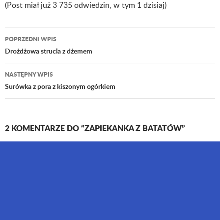
(Post miał już 3 735 odwiedzin, w tym 1 dzisiaj)
POPRZEDNI WPIS
Nawigacja
Drożdżowa strucla z dżemem
wpisu
NASTĘPNY WPIS
Surówka z pora z kiszonym ogórkiem
2 KOMENTARZE DO “ZAPIEKANKA Z BATATÓW”
Zielona Utopia
31 STYCZNIA 2018 O 22:27
Nigdy nie jadłam batatów w takiej postaci, ale zapewne
są pyszne. 🙂
ODPOWIEDZ