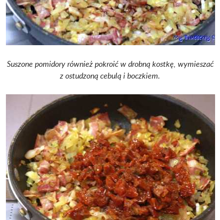
Suszone pomidory również pokroić w drobną kostkę, wymieszać
z ostudzoną cebulą i boczkiem.