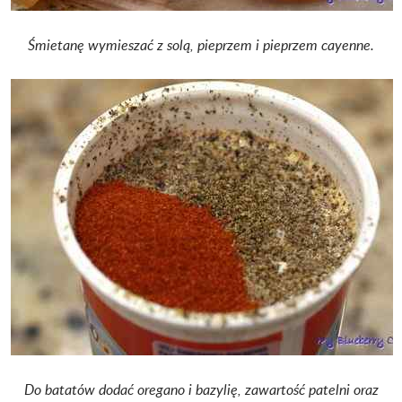
Śmietanę wymieszać z solą, pieprzem i pieprzem cayenne.
Do batatów dodać oregano i bazylię, zawartość patelni oraz