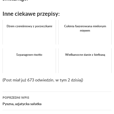
Inne ciekawe przepisy:
Dżem czereśniowy z porzeczkami
Cukinia faszerowana mielonym
mięsem
Szparagowe risotto
Wielkanocne danie z kiełbasą
(Post miał już 673 odwiedzin, w tym 2 dzisiaj)
POPRZEDNI WPIS
Nawigacja
Pyszna, azjatycka sałatka