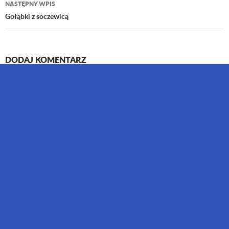
wpisu
NASTĘPNY WPIS
Gołąbki z soczewicą
DODAJ KOMENTARZ
Twój adres email nie zostanie opublikowany.
Wymagane pola są
oznaczone
*
Komentarz
*
Nazwa
*