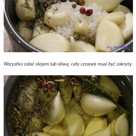
Wszystko zalać olejem lub oliwą, cały czosnek musi być zakryty.