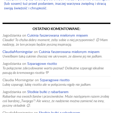
(lub sosem) tuż przed podaniem, inaczej warzywa zwiędną i stracą
swoją świeżość i chrupkość.
OSTATNIO KOMENTOWANE:
Jagodzianka
on
Cukinia faszerowana mielonym mięsem
Claudio! To chyba dobry moment, żeby sobie o niej przypomnieć! 😊 Mam
nadzieję, że ten przepis będzie pyszną inspiracją.
ClaudiaMorningstar
on
Cukinia faszerowana mielonym mięsem
Uwielbiam taką cukinie chociaz nie ukrywam, ze dawno jej nie jadłam.
Jagodzianka
on
Szparagowe risotto
To połączenie zdecydowanie warto poznać! Delikatne szparagi idealnie
pasują do kremowego risotta 💚
Claudia Morningstar
on
Szparagowe risotto
Lubię szparagi, lubię risotto ale w połączeniu nigdy nie jadłam.
Jagodzianka
on
Słodkie bułki z rabarbarem
Rabarbar ma swoich fanów i przeciwników. Może następnym razem zrobię
coś bardziej „Twojego”! Ale wiesz, że nadzienie można zamienić na inny,
pyszny składnik 😉.
ClaudiaMorningstar
on
Słodkie bułki z rabarbarem