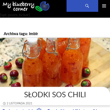
Szukaj
PRZEJDŹ
MENU
[spt-posts-ticker]
DO
GŁÓWN
TREŚCI
Archiwa tagu: imbir
SŁODKI SOS CHILI
2 LISTOPADA 2021