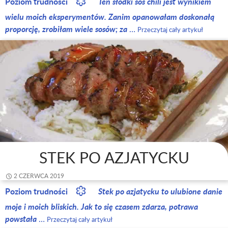
Poziom trudności
Ten słodki sos chili jest wynikiem
wielu moich eksperymentów. Zanim opanowałam doskonałą
proporcję, zrobiłam wiele sosów; za
…
Przeczytaj cały artykuł
STEK PO AZJATYCKU
2 CZERWCA 2019
Poziom trudności
Stek po azjatycku to ulubione danie
moje i moich bliskich. Jak to się czasem zdarza, potrawa
powstała
…
Przeczytaj cały artykuł