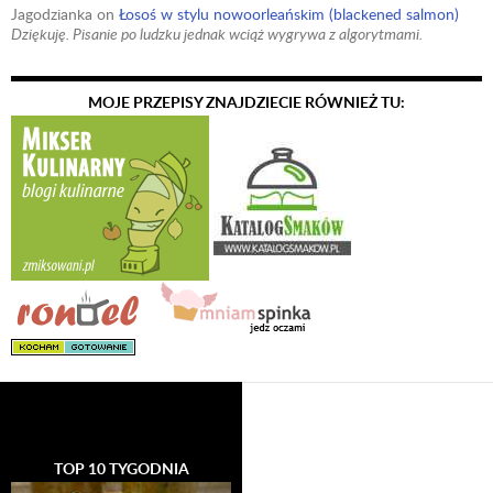
Jagodzianka
on
Łosoś w stylu nowoorleańskim (blackened salmon)
Dziękuję. Pisanie po ludzku jednak wciąż wygrywa z algorytmami.
MOJE PRZEPISY ZNAJDZIECIE RÓWNIEŻ TU:
TOP 10 TYGODNIA