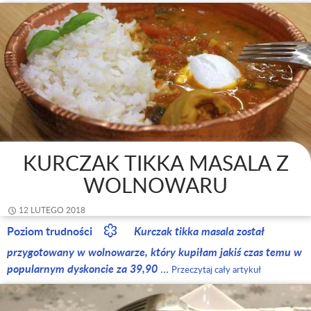
KURCZAK TIKKA MASALA Z
WOLNOWARU
12 LUTEGO 2018
Poziom trudności
Kurczak tikka masala został
przygotowany w wolnowarze, który kupiłam jakiś czas temu w
popularnym dyskoncie za 39,90
…
Przeczytaj cały artykuł