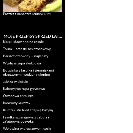
Pasztet z kabaczka (cukinii)
(12)
MOJE PRZEPISY SPRZED LAT…
Kluski kładzione na rosole
Toum – arabski sos czosnkowy
Barszcz czerwony – najlepszy
Wigilijna zupa śledziowa
Botwinka z fasolką i ziemniakami
okraszonymi wędzoną słoniną
Jabłka w cieście
Kalabryjska zupa grzybowa
Owocowa chmurka
Imbirowy kurczak
Kurczak stir fried z tajską bazylią
Fasolka szparagowa z cebulą i
za’atarową posypką
Wołowina w pieprzowym sosie