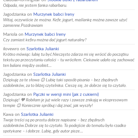
Odpada, nie jestem fanka rabarbaru.
Jagodzianka
on
Murzynek babci Ireny
Witaj, oczywiście że można. Kefir, jogurt, maślankę można zawsze użyć
zamienne.Pozdrawiam
Mariola
on
Murzynek babci Ireny
Czy zamiast kefiru można dać jogurt naturalny?
ilovewro
on
Szarlotka Julianki
Krótko mówiąc: lubię tu być.Nieczęsto zdarza mi się wrócić do początku
tekstu po przeczytaniu całości – tu wróciłem. Ciekawie udało się zachować
ten balans między osobist…
Jagodzianka
on
Szarlotka Julianki
Dziękuję za te słowa 😊 Lubię taki sposób pisania – bez zbędnych
ozdobników, za to bliżej czytelnika. Cieszę się, że dobrze się to czytało.
Jagodzianka
on
Pączki w wersji mini (jak z cukierni)
Dziękuję! 🧡 Robiłam je już wiele razy i zawsze znikają w ekspresowym
tempie 😉 Koniecznie spróbuj i daj znać, jak wyszły!
Kawa
on
Szarlotka Julianki
Twoje treści są po prostu dobrze napisane – bez zbędnych
ozdobników.Dobrze się to czytało. To podejście do tematu było rzadko
spotykane – i dobrze. Lubię, gdy autor pisze…