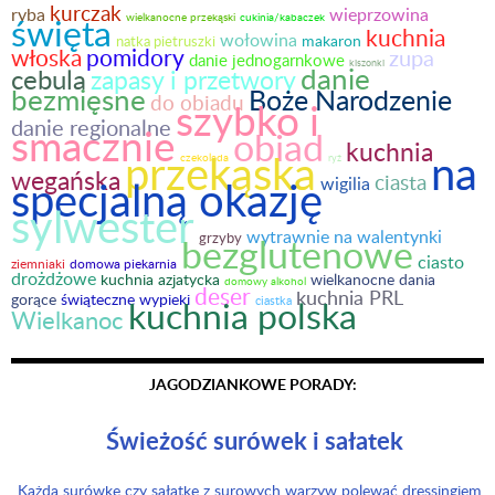
kurczak
ryba
wieprzowina
święta
wielkanocne przekąski
cukinia/kabaczek
kuchnia
wołowina
makaron
natka pietruszki
włoska
pomidory
zupa
danie jednogarnkowe
kiszonki
danie
cebula
zapasy i przetwory
bezmięsne
Boże Narodzenie
do obiadu
szybko i
danie regionalne
smacznie
obiad
kuchnia
przekąska
na
czekolada
ryż
wegańska
ciasta
specjalną okazję
wigilia
sylwester
wytrawnie na walentynki
bezglutenowe
grzyby
ciasto
ziemniaki
domowa piekarnia
drożdżowe
kuchnia azjatycka
wielkanocne dania
domowy alkohol
deser
kuchnia PRL
gorące
świąteczne wypieki
kuchnia polska
ciastka
Wielkanoc
JAGODZIANKOWE PORADY:
Świeżość surówek i sałatek
Każdą surówkę czy sałatkę z surowych warzyw polewać dressingiem