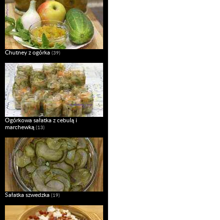
Chutney z ogórka
(39)
Ogórkowa sałatka z cebulą i
marchewką
(13)
Sałatka szwedzka
(19)