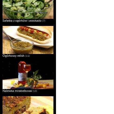
Sałatka z ogórków i awokado
(7)
Ogórkowy relish
(11)
Nalewka mirabelkowa
(13)