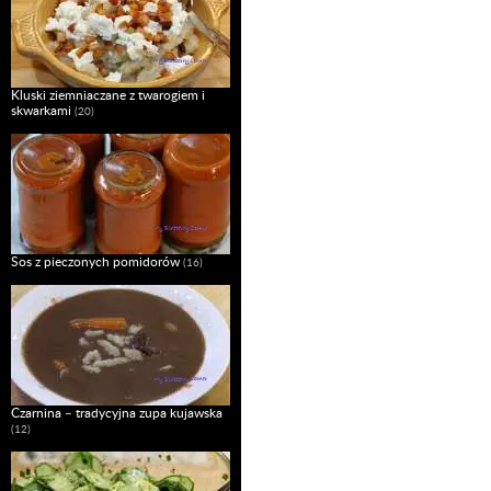
Kluski ziemniaczane z twarogiem i
skwarkami
(20)
Sos z pieczonych pomidorów
(16)
Czarnina – tradycyjna zupa kujawska
(12)