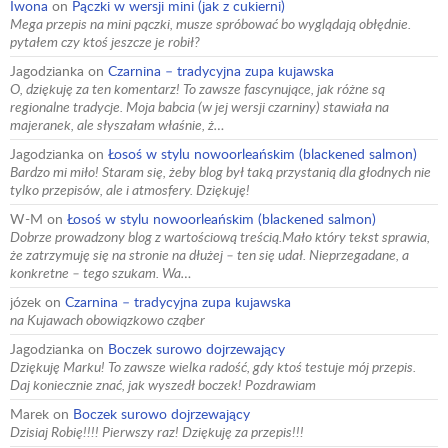
Iwona
on
Pączki w wersji mini (jak z cukierni)
Mega przepis na mini pączki, musze spróbować bo wyglądają obłędnie.
pytałem czy ktoś jeszcze je robił?
Jagodzianka
on
Czarnina – tradycyjna zupa kujawska
O, dziękuję za ten komentarz! To zawsze fascynujące, jak różne są
regionalne tradycje. Moja babcia (w jej wersji czarniny) stawiała na
majeranek, ale słyszałam właśnie, ż…
Jagodzianka
on
Łosoś w stylu nowoorleańskim (blackened salmon)
Bardzo mi miło! Staram się, żeby blog był taką przystanią dla głodnych nie
tylko przepisów, ale i atmosfery. Dziękuję!
W-M
on
Łosoś w stylu nowoorleańskim (blackened salmon)
Dobrze prowadzony blog z wartościową treścią.Mało który tekst sprawia,
że zatrzymuję się na stronie na dłużej – ten się udał. Nieprzegadane, a
konkretne – tego szukam. Wa…
józek
on
Czarnina – tradycyjna zupa kujawska
na Kujawach obowiązkowo cząber
Jagodzianka
on
Boczek surowo dojrzewający
Dziękuję Marku! To zawsze wielka radość, gdy ktoś testuje mój przepis.
Daj koniecznie znać, jak wyszedł boczek! Pozdrawiam
Marek
on
Boczek surowo dojrzewający
Dzisiaj Robię!!!! Pierwszy raz! Dziękuję za przepis!!!