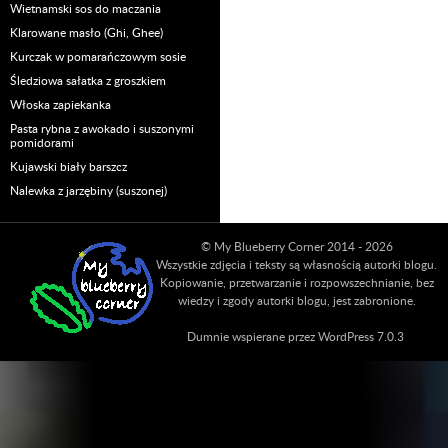
Wietnamski sos do maczania
Klarowane masło (Ghi, Ghee)
Kurczak w pomarańczowym sosie
Śledziowa sałatka z groszkiem
Włoska zapiekanka
Pasta rybna z awokado i suszonymi
pomidorami
Kujawski biały barszcz
Nalewka z jarzębiny (suszonej)
© My Blueberry Corner 2014 - 2026
Wszystkie zdjęcia i teksty są własnością autorki blogu.
Kopiowanie, przetwarzanie i rozpowszechnianie, bez
wiedzy i zgody autorki blogu, jest zabronione.
Dumnie wspierane przez WordPress 7.0.3