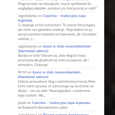
Mega przepis na mini pączki, musze spróbować bo
wyglądają obłędnie. pytałem czy ktoś jeszcze je robił?
Jagodzianka
on
Czarnina – tradycyjna zupa
kujawska
O, dziękuję za ten komentarz! To zawsze fascynujące,
jak różne są regionalne tradycje. Moja babcia (w jej
wersji czarniny) stawiała na majeranek, ale słyszałam
właśnie, ż…
Jagodzianka
on
Łosoś w stylu nowoorleańskim
(blackened salmon)
Bardzo mi miło! Staram się, żeby blog był taką
przystanią dla głodnych nie tylko przepisów, ale i
atmosfery. Dziękuję!
W-M
on
Łosoś w stylu nowoorleańskim
(blackened salmon)
Dobrze prowadzony blog z wartościową treścią.Mało
który tekst sprawia, że zatrzymuję się na stronie na
dłużej – ten się udał. Nieprzegadane, a konkretne –
tego szukam. Wa…
józek
on
Czarnina – tradycyjna zupa kujawska
na Kujawach obowiązkowo cząber
Jagodzianka
on
Boczek surowo dojrzewający