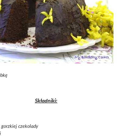
abkę
Składniki:
 gorzkiej czekolady
i