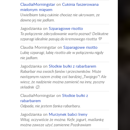
ClaudiaMorningstar
on
Cukinia faszerowana
mielonym mięsem
Uwielbiam taką cukinie chociaz nie ukrywam, ze
dawno jej nie jadłam.
Jagodzianka
on
Szparagowe risotto
To połączenie zdecydowanie warto poznać! Delikatne
szparagi idealnie pasują do kremowego risotta 💚
Claudia Morningstar
on
Szparagowe risotto
Lubię szparagi, lubię risotto ale w połączeniu nigdy
nie jadłam.
Jagodzianka
on
Słodkie bułki z rabarbarem
Rabarbar ma swoich fanów i przeciwników. Może
następnym razem zrobię coś bardziej „Twojego”! Ale
wiesz, że nadzienie można zamienić na inny, pyszny
składnik 😉.
ClaudiaMorningstar
on
Słodkie bułki z
rabarbarem
Odpada, nie jestem fanka rabarbaru.
Jagodzianka
on
Murzynek babci Ireny
Witaj, oczywiście że można. Kefir, jogurt, maślankę
można zawsze użyć zamienne.Pozdrawiam