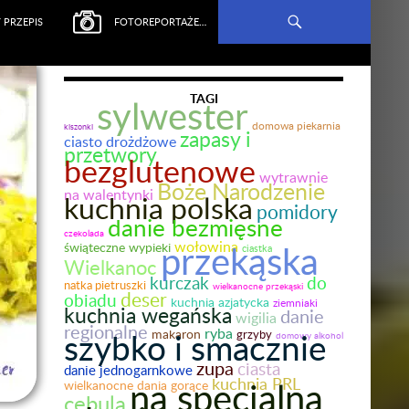
 PRZEPIS
FOTOREPORTAŻE…
TAGI
sylwester
domowa piekarnia
kiszonki
zapasy i
ciasto drożdżowe
przetwory
bezglutenowe
wytrawnie
Boże Narodzenie
na walentynki
kuchnia polska
pomidory
danie bezmięsne
czekolada
przekąska
wołowina
świąteczne wypieki
ciastka
Wielkanoc
kurczak
do
natka pietruszki
wielkanocne przekąski
deser
obiadu
kuchnia azjatycka
ziemniaki
kuchnia wegańska
danie
wigilia
regionalne
ryba
szybko i smacznie
makaron
grzyby
domowy alkohol
zupa
ciasta
danie jednogarnkowe
na specjalną
kuchnia PRL
wielkanocne dania gorące
cebula