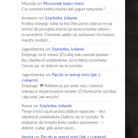
Mariola
on
Murzynek babci Ireny
Czy zamiast kefiru można dać jogurt naturalny?
ilovewro
on
Szarlotka Julianki
Krótko mówiąc: lubię tu być.Nieczęsto zdarza mi się
wrócić do początku tekstu po przeczytaniu całości –
tu wróciłem. Ciekawie udało się zachować ten balans
między osobist…
Jagodzianka
on
Szarlotka Julianki
Dziękuję za te słowa 😊 Lubię taki sposób pisania –
bez zbędnych ozdobników, za to bliżej czytelnika.
Cieszę się, że dobrze się to czytało.
Jagodzianka
on
Pączki w wersji mini (jak z
cukierni)
Dziękuję! 🧡 Robiłam je już wiele razy i zawsze
znikają w ekspresowym tempie 😉 Koniecznie spróbuj
i daj znać, jak wyszły!
Kawa
on
Szarlotka Julianki
Twoje treści są po prostu dobrze napisane – bez
zbędnych ozdobników.Dobrze się to czytało. To
podejście do tematu było rzadko spotykane – i
dobrze. Lubię, gdy autor pisze…
Iwona
on
Pączki w wersji mini (jak z cukierni)