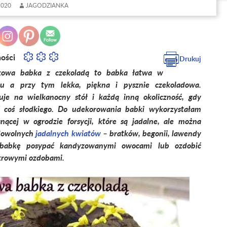
2020
JAGODZIANKA
ności
Drukuj
skowa babka z czekoladą to babka łatwa w
iu a przy tym lekka, piękna i pysznie czekoladowa.
uje na wielkanocny stół i każdą inną okoliczność, gdy
ć coś słodkiego. Do udekorowania babki wykorzystałam
snącej w ogrodzie forsycji, które są jadalne, ale można
 dowolnych
jadalnych kwiatów
– bratków, begonii, lawendy
babkę posypać kandyzowanymi owocami lub ozdobić
krowymi ozdobami.