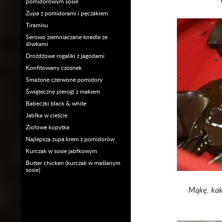
pomidorowym sosie
Zupa z pomidorami i pęczakiem
Tiramisu
Serowo ziemniaczane knedle ze
śliwkami
Drożdżowe rogaliki z jagodami
Konfitowany czosnek
Smażone czerwone pomidory
Świąteczne pierogi z makiem
Babeczki black & white
Jabłka w cieście
Ziołowe kopytka
Najlepsza zupa krem z pomidorów
Kurczak w sosie jabłkowym
Butter chicken (kurczak w maślanym
sosie)
Mąkę, kaka