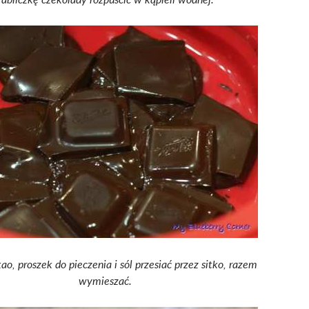
o, proszek do pieczenia i sól przesiać przez sitko, razem
wymieszać.