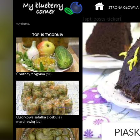
PRZEJDŹ DO TREŚCI
Szukaj
STRONA GŁÓWNA
Mój własny Slow Food w domowym
[spt-posts-ticker]
wydaniu
TOP 10 TYGODNIA
Chutney z ogórka
(37)
Ogórkowa sałatka z cebulą i
marchewką
(32)
PIAS