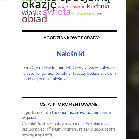
okazję
kuchnia
wieprzowina
święta
włoska
obiad
cukinia/kabaczek
ryż
JAGODZIANKOWE PORADY:
Naleśniki
Smażąc naleśniki, pamiętaj żeby zawsze nalewać
ciasto na gorącą patelnię. Inaczej będzie problem
z odklejeniem naleśnika.
OSTATNIO KOMENTOWANE:
Jagodzianka
on
Cukinia faszerowana mielonym
mięsem
Claudio! To chyba dobry moment, żeby sobie o niej
przypomnieć! 😊 Mam nadzieję, że ten przepis będzie
pyszną inspiracją.