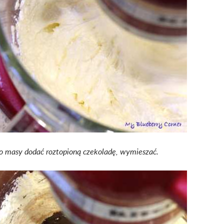
o masy dodać roztopioną czekoladę, wymieszać.