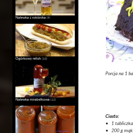
Nalewka z rokitnika
(9)
Ogórkowy relish
(10)
Porcja na 1 b
Nalewka mirabelkowa
(12)
Ciasto:
1 tabliczka
200 g mąk