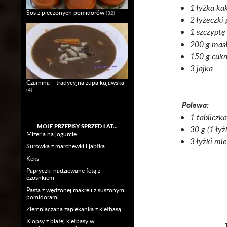
1 łyżka ka
Sos z pieczonych pomidorów
(32)
2 łyżeczki
1 szczyptę 
200 g masł
150 g cukr
3 jajka
Czarnina – tradycyjna zupa kujawska
(4)
Polewa:
1 tabliczka
MOJE PRZEPISY SPRZED LAT…
30 g (1 ły
Mizeria na jogurcie
3 łyżki ml
Surówka z marchewki i jabłka
Keks
Papryczki nadziewane fetą z
czosnkiem
Pasta z wędzonej makreli z suszonymi
pomidorami
Ziemniaczana zapiekanka z kiełbasą
Klopsy z białej kiełbasy w