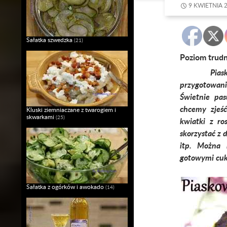
9 KWIETNIA 
Sałatka szwedzka
(21)
Poziom trud
Pia
przygotowan
Świetnie pas
chcemy zjeś
Kluski ziemniaczane z twarogiem i
skwarkami
(25)
kwiatki z ro
skorzystać z
itp. Można 
gotowymi cu
Sałatka z ogórków i awokado
(14)