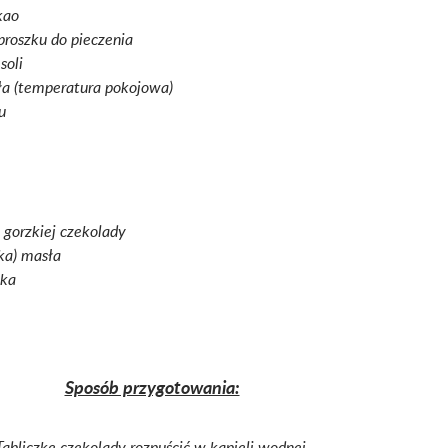
kao
 proszku do pieczenia
soli
a (temperatura pokojowa)
u
 gorzkiej czekolady
żka) masła
eka
Sposób przygotowania:
Tabliczkę czekolady rozpuścić w kąpieli wodnej.