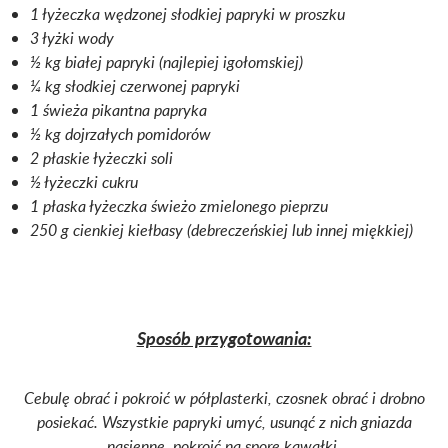
1 łyżeczka wędzonej słodkiej papryki w proszku
3 łyżki wody
½ kg białej papryki (najlepiej igołomskiej)
¼ kg słodkiej czerwonej papryki
1 świeża pikantna papryka
½ kg dojrzałych pomidorów
2 płaskie łyżeczki soli
½ łyżeczki cukru
1 płaska łyżeczka świeżo zmielonego pieprzu
250 g cienkiej kiełbasy (debreczeńskiej lub innej miękkiej)
Sposób przygotowania:
Cebulę obrać i pokroić w półplasterki, czosnek obrać i drobno
posiekać.
Wszystkie papryki umyć, usunąć z nich gniazda
nasienne, pokroić na spore kawałki.