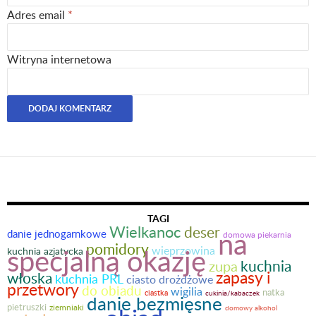
Adres email
*
Witryna internetowa
TAGI
Wielkanoc
deser
na
danie jednogarnkowe
domowa piekarnia
pomidory
specjalną okazję
wieprzowina
kuchnia azjatycka
kuchnia
zupa
zapasy i
włoska
kuchnia PRL
ciasto drożdżowe
przetwory
do obiadu
wigilia
natka
ciastka
cukinia/kabaczek
danie bezmięsne
pietruszki
ziemniaki
domowy alkohol