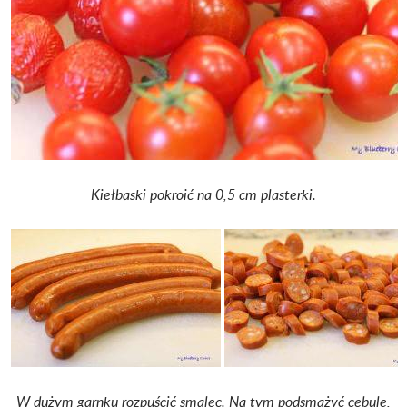
Kiełbaski pokroić na 0,5 cm plasterki.
W dużym garnku rozpuścić smalec.
Na tym podsmażyć cebulę,