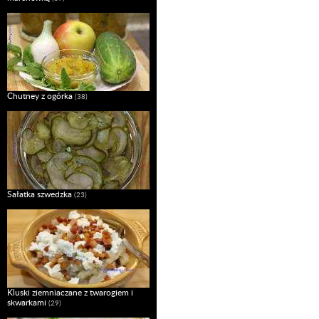
Chutney z ogórka
(38)
Sałatka szwedzka
(23)
Kluski ziemniaczane z twarogiem i
skwarkami
(29)