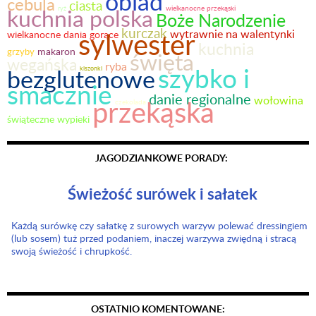
obiad
cebula
ciasta
kuchnia polska
ryż
wielkanocne przekąski
Boże Narodzenie
kurczak
sylwester
wytrawnie na walentynki
wielkanocne dania gorące
kuchnia
makaron
grzyby
święta
wegańska
ryba
szybko i
bezglutenowe
kiszonki
smacznie
danie regionalne
wołowina
przekąska
czekolada
świąteczne wypieki
JAGODZIANKOWE PORADY:
Świeżość surówek i sałatek
Każdą surówkę czy sałatkę z surowych warzyw polewać dressingiem
(lub sosem) tuż przed podaniem, inaczej warzywa zwiędną i stracą
swoją świeżość i chrupkość.
OSTATNIO KOMENTOWANE: