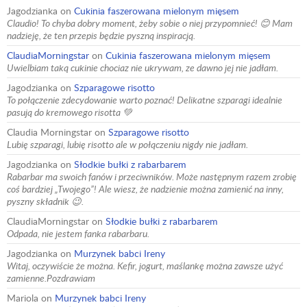
Jagodzianka
on
Cukinia faszerowana mielonym mięsem
Claudio! To chyba dobry moment, żeby sobie o niej przypomnieć! 😊 Mam
nadzieję, że ten przepis będzie pyszną inspiracją.
ClaudiaMorningstar
on
Cukinia faszerowana mielonym mięsem
Uwielbiam taką cukinie chociaz nie ukrywam, ze dawno jej nie jadłam.
Jagodzianka
on
Szparagowe risotto
To połączenie zdecydowanie warto poznać! Delikatne szparagi idealnie
pasują do kremowego risotta 💚
Claudia Morningstar
on
Szparagowe risotto
Lubię szparagi, lubię risotto ale w połączeniu nigdy nie jadłam.
Jagodzianka
on
Słodkie bułki z rabarbarem
Rabarbar ma swoich fanów i przeciwników. Może następnym razem zrobię
coś bardziej „Twojego”! Ale wiesz, że nadzienie można zamienić na inny,
pyszny składnik 😉.
ClaudiaMorningstar
on
Słodkie bułki z rabarbarem
Odpada, nie jestem fanka rabarbaru.
Jagodzianka
on
Murzynek babci Ireny
Witaj, oczywiście że można. Kefir, jogurt, maślankę można zawsze użyć
zamienne.Pozdrawiam
Mariola
on
Murzynek babci Ireny