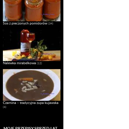
Sos z pieczonych pomidorów
(34)
Nalewka mirabelkowa
(12)
Czarnina – tradycyjna zupa kujawska
(4)
MOJE PRZEPISY SPRZED LAT…