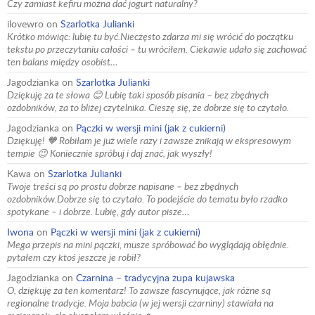
Czy zamiast kefiru można dać jogurt naturalny?
ilovewro
on
Szarlotka Julianki
Krótko mówiąc: lubię tu być.Nieczęsto zdarza mi się wrócić do początku
tekstu po przeczytaniu całości – tu wróciłem. Ciekawie udało się zachować
ten balans między osobist…
Jagodzianka
on
Szarlotka Julianki
Dziękuję za te słowa 😊 Lubię taki sposób pisania – bez zbędnych
ozdobników, za to bliżej czytelnika. Cieszę się, że dobrze się to czytało.
Jagodzianka
on
Pączki w wersji mini (jak z cukierni)
Dziękuję! 🧡 Robiłam je już wiele razy i zawsze znikają w ekspresowym
tempie 😉 Koniecznie spróbuj i daj znać, jak wyszły!
Kawa
on
Szarlotka Julianki
Twoje treści są po prostu dobrze napisane – bez zbędnych
ozdobników.Dobrze się to czytało. To podejście do tematu było rzadko
spotykane – i dobrze. Lubię, gdy autor pisze…
Iwona
on
Pączki w wersji mini (jak z cukierni)
Mega przepis na mini pączki, musze spróbować bo wyglądają obłędnie.
pytałem czy ktoś jeszcze je robił?
Jagodzianka
on
Czarnina – tradycyjna zupa kujawska
O, dziękuję za ten komentarz! To zawsze fascynujące, jak różne są
regionalne tradycje. Moja babcia (w jej wersji czarniny) stawiała na