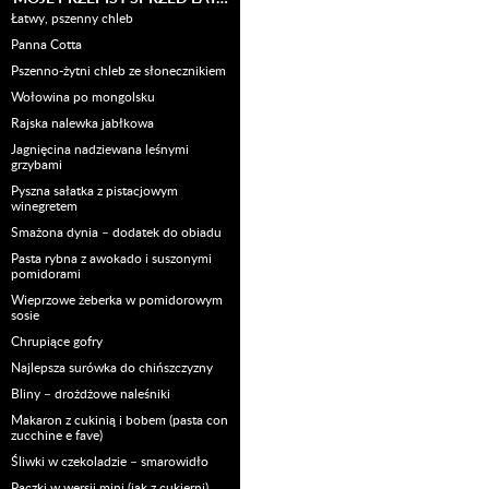
Łatwy, pszenny chleb
Panna Cotta
Pszenno-żytni chleb ze słonecznikiem
Wołowina po mongolsku
Rajska nalewka jabłkowa
Jagnięcina nadziewana leśnymi
grzybami
Pyszna sałatka z pistacjowym
winegretem
Smażona dynia – dodatek do obiadu
Pasta rybna z awokado i suszonymi
pomidorami
Wieprzowe żeberka w pomidorowym
sosie
Chrupiące gofry
Najlepsza surówka do chińszczyzny
Bliny – drożdżowe naleśniki
Makaron z cukinią i bobem (pasta con
zucchine e fave)
Śliwki w czekoladzie – smarowidło
Pączki w wersji mini (jak z cukierni)