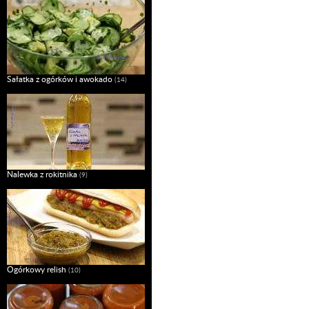
Sałatka z ogórków i awokado
(14)
Nalewka z rokitnika
(9)
Ogórkowy relish
(10)