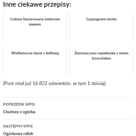
Inne ciekawe przepisy:
Cukinia faszerowana mielonym
Szparagowe risotto
mięsem
Wielkanocne danie z kiełbasą
Ziemniaczana zapiekanka z serem
korycińskim
(Post miał już 16 822 odwiedzin, w tym 1 dzisiaj)
POPRZEDNI WPIS
Nawigacja
Chutney z ogórka
wpisu
NASTĘPNY WPIS
Ogórkowy relish