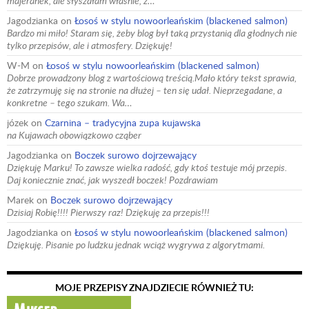
majeranek, ale słyszałam właśnie, ż…
Jagodzianka
on
Łosoś w stylu nowoorleańskim (blackened salmon)
Bardzo mi miło! Staram się, żeby blog był taką przystanią dla głodnych nie
tylko przepisów, ale i atmosfery. Dziękuję!
W-M
on
Łosoś w stylu nowoorleańskim (blackened salmon)
Dobrze prowadzony blog z wartościową treścią.Mało który tekst sprawia,
że zatrzymuję się na stronie na dłużej – ten się udał. Nieprzegadane, a
konkretne – tego szukam. Wa…
józek
on
Czarnina – tradycyjna zupa kujawska
na Kujawach obowiązkowo cząber
Jagodzianka
on
Boczek surowo dojrzewający
Dziękuję Marku! To zawsze wielka radość, gdy ktoś testuje mój przepis.
Daj koniecznie znać, jak wyszedł boczek! Pozdrawiam
Marek
on
Boczek surowo dojrzewający
Dzisiaj Robię!!!! Pierwszy raz! Dziękuję za przepis!!!
Jagodzianka
on
Łosoś w stylu nowoorleańskim (blackened salmon)
Dziękuję. Pisanie po ludzku jednak wciąż wygrywa z algorytmami.
MOJE PRZEPISY ZNAJDZIECIE RÓWNIEŻ TU: