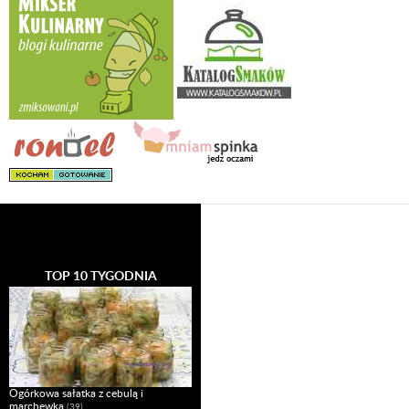
TOP 10 TYGODNIA
Ogórkowa sałatka z cebulą i
marchewką
(39)