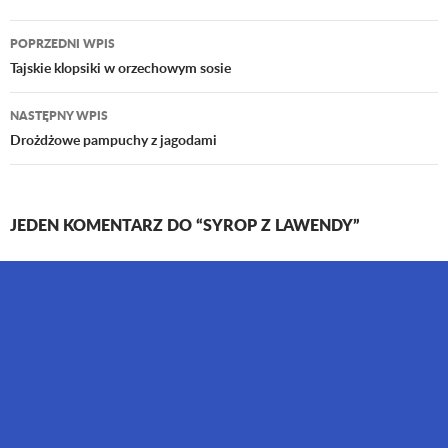
POPRZEDNI WPIS
Nawigacja
Tajskie klopsiki w orzechowym sosie
wpisu
NASTĘPNY WPIS
Drożdżowe pampuchy z jagodami
JEDEN KOMENTARZ DO “SYROP Z LAWENDY”
Jak się całować
26 LIPCA 2021 O 18:07
Zdrowy syrop z lawendy 🙂
ODPOWIEDZ
DODAJ KOMENTARZ