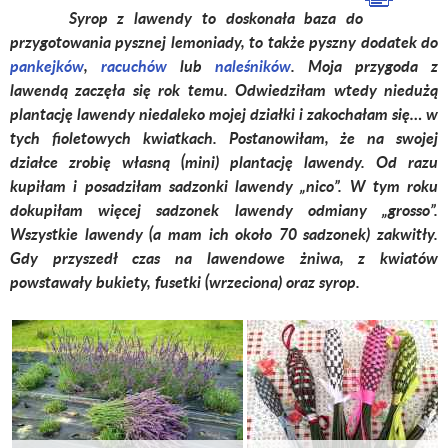
Syrop z lawendy to doskonała baza do
przygotowania pysznej lemoniady, to także pyszny dodatek do
pankejków
,
racuchów
lub
naleśników
. Moja przygoda z
lawendą zaczęła się rok temu. Odwiedziłam wtedy niedużą
plantację lawendy niedaleko mojej działki i zakochałam się… w
tych fioletowych kwiatkach. Postanowiłam, że na swojej
działce zrobię własną (mini) plantację lawendy. Od razu
kupiłam i posadziłam sadzonki lawendy „nico”. W tym roku
dokupiłam więcej sadzonek lawendy odmiany „grosso”.
Wszystkie lawendy (a mam ich około 70 sadzonek) zakwitły.
Gdy przyszedł czas na lawendowe żniwa, z kwiatów
powstawały bukiety, fusetki (wrzeciona) oraz syrop.