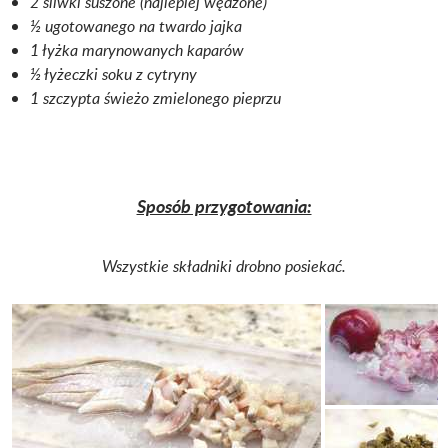
2 śliwki suszone (najlepiej wędzone)
½ ugotowanego na twardo jajka
1 łyżka marynowanych kaparów
½ łyżeczki soku z cytryny
1 szczypta świeżo zmielonego pieprzu
Sposób przygotowania:
Wszystkie składniki drobno posiekać.