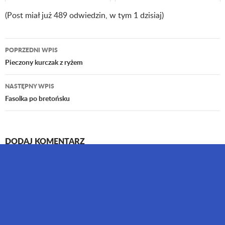
(Post miał już 489 odwiedzin, w tym 1 dzisiaj)
POPRZEDNI WPIS
Nawigacja
Pieczony kurczak z ryżem
wpisu
NASTĘPNY WPIS
Fasolka po bretońsku
DODAJ KOMENTARZ
Twój adres email nie zostanie opublikowany.
Wymagane pola są
oznaczone
*
Komentarz
*