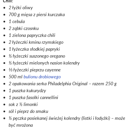
Chili:
2 łyżki oliwy
700 g mięsa z piersi kurczaka
1 cebula
2 ząbki czosnku
1 zielona papryczka chili
2 łyżeczki kminu rzymskiego
1 łyżeczka słodkiej papryki
½ łyżeczki suszonego oregano
½ łyżeczki mielonych nasion kolendry
⅓ łyżeczki pieprzu cayenne
500 ml
bulionu drobiowego
2 opakowania serka Philadelphia Original – razem 250 g
1 puszka kukurydzy
1 puszka fasolki cannellini
sok z ½ limonki
sól i pieprz do smaku
½ pęczka posiekanej świeżej kolendry (listki i łodyżki) – może
być mrożona