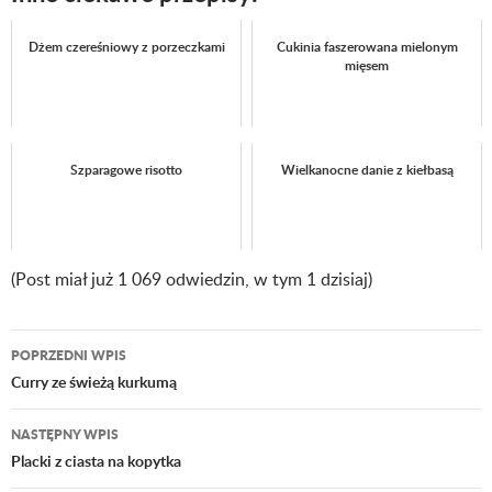
Dżem czereśniowy z porzeczkami
Cukinia faszerowana mielonym
mięsem
Szparagowe risotto
Wielkanocne danie z kiełbasą
(Post miał już 1 069 odwiedzin, w tym 1 dzisiaj)
POPRZEDNI WPIS
Nawigacja
Curry ze świeżą kurkumą
wpisu
NASTĘPNY WPIS
Placki z ciasta na kopytka