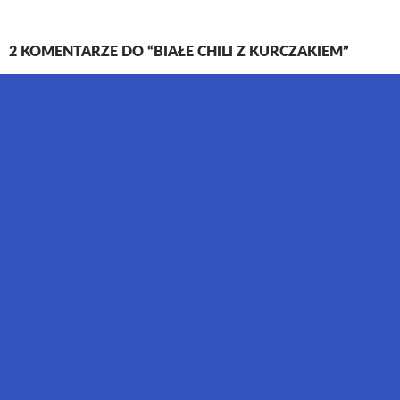
2 KOMENTARZE DO “BIAŁE CHILI Z KURCZAKIEM”
ladylaura
24 LISTOPADA 2015 O 12:21
Bardzo smacznie.
ODPOWIEDZ
Jagodzianka
24 LISTOPADA 2015 O 12:42
Pyszne – koniecznie wypróbuj 🙂
ODPOWIEDZ
DODAJ KOMENTARZ