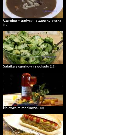
Czarnina – tradycyjna zupa kujawska
(19)
Sałatka z ogórków i awokado
(13)
Nalewka mirabelkowa
(18)