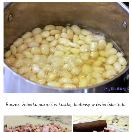
Boczek, żeberka pokroić w kostkę, kiełbasę w ćwierćplasterki.