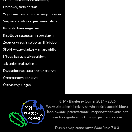
Domowy, tarty chrzan
Wytrawne naleśniki z serowym sosem
Sorpresa – włoska, pieczona rolada
Bułki do hamburgerów
Risotto ze szparagami i boczkiem
Żeberka w sosie sojowym II (adobo)
Śliwki w czekoladzie – smarowidło
Młoda kapusta z koperkiem
Jak upiec makowiec…
Dwukolorowa zupa krem z papryki
Cynamonowe bułeczki
Cytrynowy piegus
© My Blueberry Corner 2014 - 2026
Wszystkie zdjęcia i teksty są własnością autorki blogu.
Kopiowanie, przetwarzanie i rozpowszechnianie, bez
wiedzy i zgody autorki blogu, jest zabronione.
Dumnie wspierane przez WordPress 7.0.3