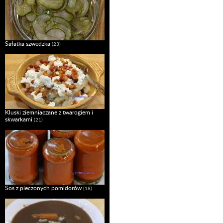
Sałatka szwedzka
(23)
Kluski ziemniaczane z twarogiem i
skwarkami
(21)
Sos z pieczonych pomidorów
(18)