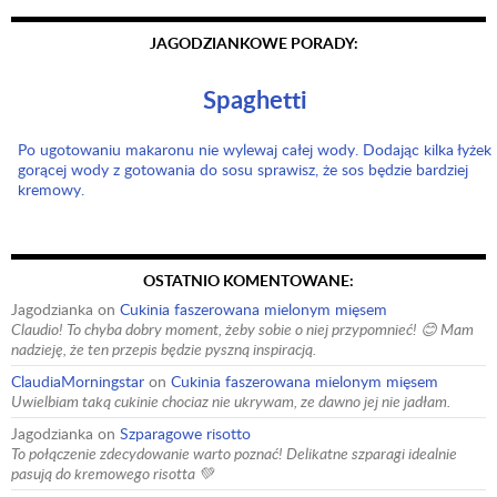
JAGODZIANKOWE PORADY:
Spaghetti
Po ugotowaniu makaronu nie wylewaj całej wody. Dodając kilka łyżek
gorącej wody z gotowania do sosu sprawisz, że sos będzie bardziej
kremowy.
OSTATNIO KOMENTOWANE:
Jagodzianka
on
Cukinia faszerowana mielonym mięsem
Claudio! To chyba dobry moment, żeby sobie o niej przypomnieć! 😊 Mam
nadzieję, że ten przepis będzie pyszną inspiracją.
ClaudiaMorningstar
on
Cukinia faszerowana mielonym mięsem
Uwielbiam taką cukinie chociaz nie ukrywam, ze dawno jej nie jadłam.
Jagodzianka
on
Szparagowe risotto
To połączenie zdecydowanie warto poznać! Delikatne szparagi idealnie
pasują do kremowego risotta 💚