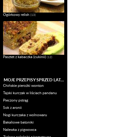
Ogórkowy relish
(13)
Pasztet z kabaczka (cukinii)
(12)
MOJE PRZEPISY SPRZED LAT…
Chińskie pierożki wonton
Tajski kurczak w liściach pandanu
Pieczony pstrąg
Sok z aronii
Nogi kurczaka z wolnowaru
Bakaliowe batoniki
Nalewka z pigwowca
Zielone naleśniki z komatsuną