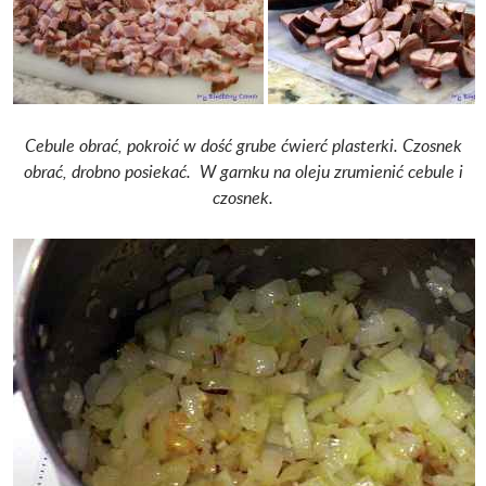
Cebule obrać, pokroić w dość grube ćwierć plasterki.
Czosnek
obrać, drobno posiekać.
W garnku na oleju zrumienić cebule i
czosnek.