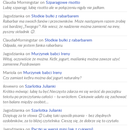
Claudia Morningstar
on
Szparagowe risotto
Lubię szparagi, lubię risotto ale w połączeniu nigdy nie jadłam.
Jagodzianka
on
Słodkie bułki z rabarbarem
Rabarbar ma swoich fanów i przeciwników. Może następnym razem zrobię
coś bardziej „Twojego”! Ale wiesz, że nadzienie można zamienić na inny,
pyszny składnik 😉.
ClaudiaMorningstar
on
Słodkie bułki z rabarbarem
Odpada, nie jestem fanka rabarbaru.
Jagodzianka
on
Murzynek babci Ireny
Witaj, oczywiście że można. Kefir, jogurt, maślankę można zawsze użyć
zamienne.Pozdrawiam
Mariola
on
Murzynek babci Ireny
Czy zamiast kefiru można dać jogurt naturalny?
ilovewro
on
Szarlotka Julianki
Krótko mówiąc: lubię tu być.Nieczęsto zdarza mi się wrócić do początku
tekstu po przeczytaniu całości – tu wróciłem. Ciekawie udało się zachować
ten balans między osobist…
Jagodzianka
on
Szarlotka Julianki
Dziękuję za te słowa 😊 Lubię taki sposób pisania – bez zbędnych
ozdobników, za to bliżej czytelnika. Cieszę się, że dobrze się to czytało.
Jagodzianka
on
Pączki w wersji mini (jak z cukierni)