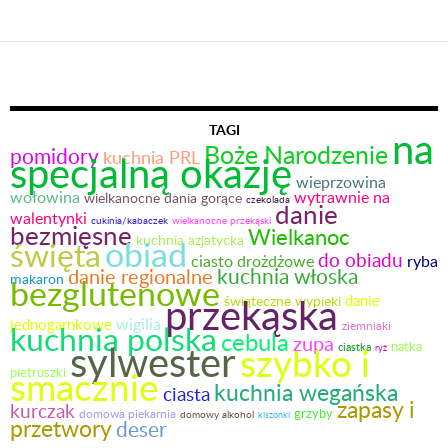
TAGI
na
Boże Narodzenie
pomidory
specjalną okazję
kuchnia PRL
wieprzowina
wołowina
wytrawnie na
wielkanocne dania gorące
czekolada
danie
walentynki
cukinia/kabaczek
wielkanocne przekąski
bezmięsne
Wielkanoc
obiad
kuchnia azjatycka
święta
do obiadu
ryba
ciasto drożdżowe
kuchnia włoska
danie regionalne
makaron
bezglutenowe
przekąska
danie
świąteczne wypieki
wigilia
jednogarnkowe
kuchnia polska
ziemniaki
cebula
zupa
sylwester
szybko i
natka
ciastka
ryż
smacznie
pietruszki
kuchnia wegańska
ciasta
zapasy i
kurczak
domowa piekarnia
grzyby
domowy alkohol
kiszonki
przetwory
deser