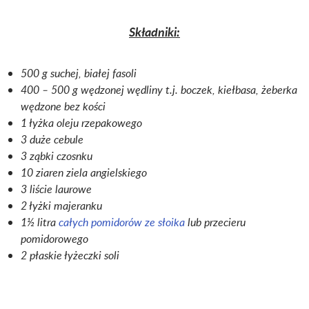
Składniki:
500 g suchej, białej fasoli
400 – 500 g wędzonej wędliny t.j. boczek, kiełbasa, żeberka
wędzone bez kości
1 łyżka oleju rzepakowego
3 duże cebule
3 ząbki czosnku
10 ziaren ziela angielskiego
3 liście laurowe
2 łyżki majeranku
1½ litra
całych pomidorów ze słoika
lub przecieru
pomidorowego
2 płaskie łyżeczki soli