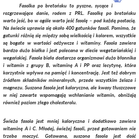
Fasolka po bretońsku to pyszne, sycące i
rozgrzewające danie, rodem z PRL. Fasolkę po bretońsku
warto jeść, bo w ogóle warto jeść fasolę – pod każdą postacią.
Na świecie uprawia się około 400 gatunków fasoli. Pomimo, że
gatunki różnią się między sobą wielkością i kolorem, wszystkie
są bogate w wartości odżywcze i witaminy. Fasola zawiera
bardzo dużo białka i jest polecana w diecie wegetariańskiej i
wegańskiej. Fasola biała dostarcza organizmowi dużo błonnika
i witamin z grupy B, witaminę A i PP oraz lecytynę, która
korzystnie wpływa na pamięć i koncentrację. Jest też dobrym
źródłem składników mineralnych, przede wszystkim żelaza i
magnezu. Suszona fasola jest kaloryczna, ale kwasy tłuszczowe
w niej zawarte wspomagają wchłanianie witamin, obniżają
również poziom złego cholesterolu.
Świeża fasola jest mniej kaloryczna i dodatkowo zawiera
witaminę A i C. Młodej, świeżej fasoli, przed gotowaniem nie
trzeba moczyć. Gotowana, suszona fasola jest dość