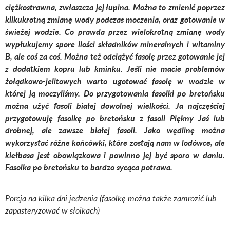
ciężkostrawna, zwłaszcza jej łupina. Można to zmienić poprzez
kilkukrotną zmianę wody podczas moczenia, oraz gotowanie w
świeżej wodzie. Co prawda przez wielokrotną zmianę wody
wypłukujemy spore ilości składników mineralnych i witaminy
B, ale coś za coś. Można też odciążyć fasolę przez gotowanie jej
z dodatkiem kopru lub kminku. Jeśli nie macie problemów
żołądkowo-jelitowych warto ugotować fasolę w wodzie w
której ją moczyliśmy. Do przygotowania fasolki po bretońsku
można użyć fasoli białej dowolnej wielkości. Ja najczęściej
przygotowuję fasolkę po bretońsku z fasoli Piękny Jaś lub
drobnej, ale zawsze białej fasoli. Jako wędlinę można
wykorzystać różne końcówki, które zostają nam w lodówce, ale
kiełbasa jest obowiązkowa i powinno jej być sporo w daniu.
Fasolka po bretońsku to bardzo sycąca potrawa.
Porcja na kilka dni jedzenia (fasolkę można także zamrozić lub
zapasteryzować w słoikach)