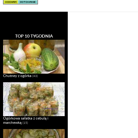
TOP 10 TYGODNIA
Chutney z ogórka
(43)
Ogórkowa sałatka z cebulą i
marchewką
(15)