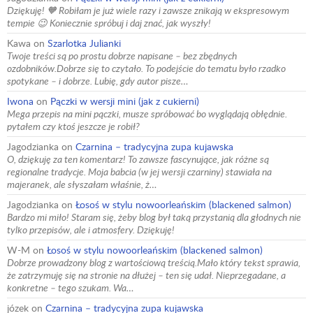
Dziękuję! 🧡 Robiłam je już wiele razy i zawsze znikają w ekspresowym
tempie 😉 Koniecznie spróbuj i daj znać, jak wyszły!
Kawa
on
Szarlotka Julianki
Twoje treści są po prostu dobrze napisane – bez zbędnych
ozdobników.Dobrze się to czytało. To podejście do tematu było rzadko
spotykane – i dobrze. Lubię, gdy autor pisze…
Iwona
on
Pączki w wersji mini (jak z cukierni)
Mega przepis na mini pączki, musze spróbować bo wyglądają obłędnie.
pytałem czy ktoś jeszcze je robił?
Jagodzianka
on
Czarnina – tradycyjna zupa kujawska
O, dziękuję za ten komentarz! To zawsze fascynujące, jak różne są
regionalne tradycje. Moja babcia (w jej wersji czarniny) stawiała na
majeranek, ale słyszałam właśnie, ż…
Jagodzianka
on
Łosoś w stylu nowoorleańskim (blackened salmon)
Bardzo mi miło! Staram się, żeby blog był taką przystanią dla głodnych nie
tylko przepisów, ale i atmosfery. Dziękuję!
W-M
on
Łosoś w stylu nowoorleańskim (blackened salmon)
Dobrze prowadzony blog z wartościową treścią.Mało który tekst sprawia,
że zatrzymuję się na stronie na dłużej – ten się udał. Nieprzegadane, a
konkretne – tego szukam. Wa…
józek
on
Czarnina – tradycyjna zupa kujawska