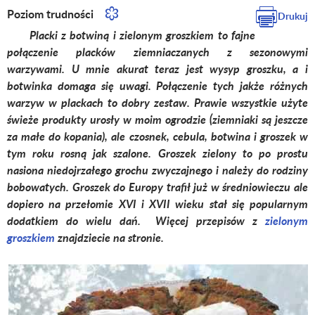
Poziom trudności
Drukuj
Placki z botwiną i zielonym groszkiem to fajne
połączenie placków ziemniaczanych z sezonowymi
warzywami. U mnie akurat teraz jest wysyp groszku, a i
botwinka domaga się uwagi. Połączenie tych jakże różnych
warzyw w plackach to dobry zestaw. Prawie wszystkie użyte
świeże produkty urosły w moim ogrodzie (ziemniaki są jeszcze
za małe do kopania), ale czosnek, cebula, botwina i groszek w
tym roku rosną jak szalone. Groszek zielony to po prostu
nasiona niedojrzałego grochu zwyczajnego i należy do rodziny
bobowatych. Groszek do Europy trafił już w średniowieczu ale
dopiero na przełomie XVI i XVII wieku stał się popularnym
dodatkiem do wielu dań. Więcej przepisów z
zielonym
groszkiem
znajdziecie na stronie.