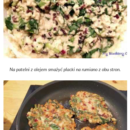
Na patelni z olejem smażyć placki na rumiano z obu stron.