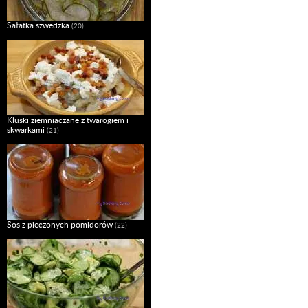
Sałatka szwedzka
(20)
Kluski ziemniaczane z twarogiem i
skwarkami
(21)
Sos z pieczonych pomidorów
(22)