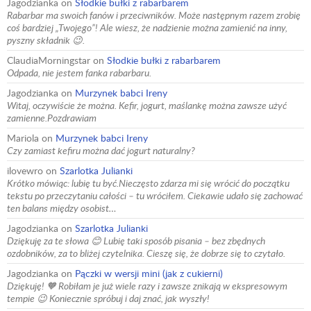
Jagodzianka
on
Słodkie bułki z rabarbarem
Rabarbar ma swoich fanów i przeciwników. Może następnym razem zrobię
coś bardziej „Twojego”! Ale wiesz, że nadzienie można zamienić na inny,
pyszny składnik 😉.
ClaudiaMorningstar
on
Słodkie bułki z rabarbarem
Odpada, nie jestem fanka rabarbaru.
Jagodzianka
on
Murzynek babci Ireny
Witaj, oczywiście że można. Kefir, jogurt, maślankę można zawsze użyć
zamienne.Pozdrawiam
Mariola
on
Murzynek babci Ireny
Czy zamiast kefiru można dać jogurt naturalny?
ilovewro
on
Szarlotka Julianki
Krótko mówiąc: lubię tu być.Nieczęsto zdarza mi się wrócić do początku
tekstu po przeczytaniu całości – tu wróciłem. Ciekawie udało się zachować
ten balans między osobist…
Jagodzianka
on
Szarlotka Julianki
Dziękuję za te słowa 😊 Lubię taki sposób pisania – bez zbędnych
ozdobników, za to bliżej czytelnika. Cieszę się, że dobrze się to czytało.
Jagodzianka
on
Pączki w wersji mini (jak z cukierni)
Dziękuję! 🧡 Robiłam je już wiele razy i zawsze znikają w ekspresowym
tempie 😉 Koniecznie spróbuj i daj znać, jak wyszły!