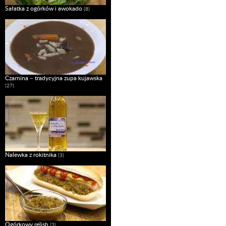
Sałatka z ogórków i awokado
(8)
Czarnina – tradycyjna zupa kujawska
(27)
Nalewka z rokitnika
(3)
Ogórkowy relish
(3)