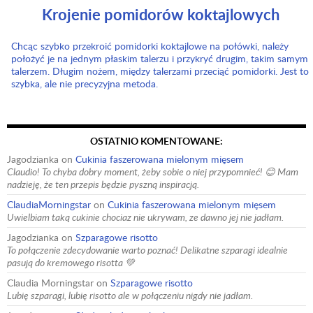
Krojenie pomidorów koktajlowych
Chcąc szybko przekroić pomidorki koktajlowe na połówki, należy
położyć je na jednym płaskim talerzu i przykryć drugim, takim samym
talerzem. Długim nożem, między talerzami przeciąć pomidorki. Jest to
szybka, ale nie precyzyjna metoda.
OSTATNIO KOMENTOWANE:
Jagodzianka
on
Cukinia faszerowana mielonym mięsem
Claudio! To chyba dobry moment, żeby sobie o niej przypomnieć! 😊 Mam
nadzieję, że ten przepis będzie pyszną inspiracją.
ClaudiaMorningstar
on
Cukinia faszerowana mielonym mięsem
Uwielbiam taką cukinie chociaz nie ukrywam, ze dawno jej nie jadłam.
Jagodzianka
on
Szparagowe risotto
To połączenie zdecydowanie warto poznać! Delikatne szparagi idealnie
pasują do kremowego risotta 💚
Claudia Morningstar
on
Szparagowe risotto
Lubię szparagi, lubię risotto ale w połączeniu nigdy nie jadłam.