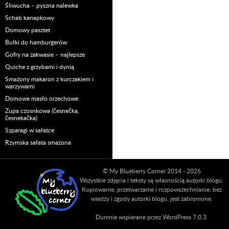
Śliwucha – pyszna nalewka
Schab kanapkowy
Domowy pasztet
Bułki do hamburgerów
Gofry na zakwasie – najlepsze
Quiche z grzybami i dynią
Smażony makaron z kurczakiem i
warzywami
Domowe masło orzechowe
Zupa czosnkowa (česnečka,
česnekačka)
Szparagi w sałatce
Rzymska sałata smażona
© My Blueberry Corner 2014 - 2026
Wszystkie zdjęcia i teksty są własnością autorki blogu.
Kopiowanie, przetwarzanie i rozpowszechnianie, bez
wiedzy i zgody autorki blogu, jest zabronione.
Dumnie wspierane przez WordPress 7.0.3