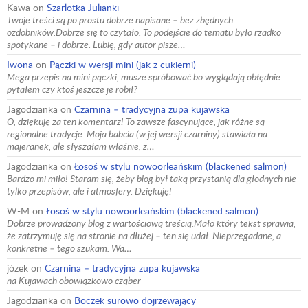
Kawa
on
Szarlotka Julianki
Twoje treści są po prostu dobrze napisane – bez zbędnych
ozdobników.Dobrze się to czytało. To podejście do tematu było rzadko
spotykane – i dobrze. Lubię, gdy autor pisze…
Iwona
on
Pączki w wersji mini (jak z cukierni)
Mega przepis na mini pączki, musze spróbować bo wyglądają obłędnie.
pytałem czy ktoś jeszcze je robił?
Jagodzianka
on
Czarnina – tradycyjna zupa kujawska
O, dziękuję za ten komentarz! To zawsze fascynujące, jak różne są
regionalne tradycje. Moja babcia (w jej wersji czarniny) stawiała na
majeranek, ale słyszałam właśnie, ż…
Jagodzianka
on
Łosoś w stylu nowoorleańskim (blackened salmon)
Bardzo mi miło! Staram się, żeby blog był taką przystanią dla głodnych nie
tylko przepisów, ale i atmosfery. Dziękuję!
W-M
on
Łosoś w stylu nowoorleańskim (blackened salmon)
Dobrze prowadzony blog z wartościową treścią.Mało który tekst sprawia,
że zatrzymuję się na stronie na dłużej – ten się udał. Nieprzegadane, a
konkretne – tego szukam. Wa…
józek
on
Czarnina – tradycyjna zupa kujawska
na Kujawach obowiązkowo cząber
Jagodzianka
on
Boczek surowo dojrzewający