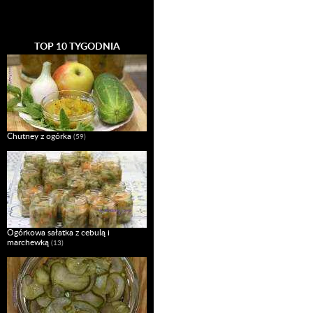
TOP 10 TYGODNIA
Chutney z ogórka
(59)
Ogórkowa sałatka z cebulą i
marchewką
(13)