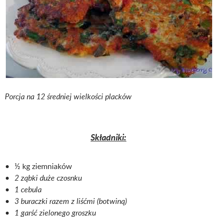
Porcja na 12 średniej wielkości placków
Składniki:
½ kg ziemniaków
2 ząbki duże czosnku
1 cebula
3 buraczki razem z liśćmi (botwiną)
1 garść zielonego groszku