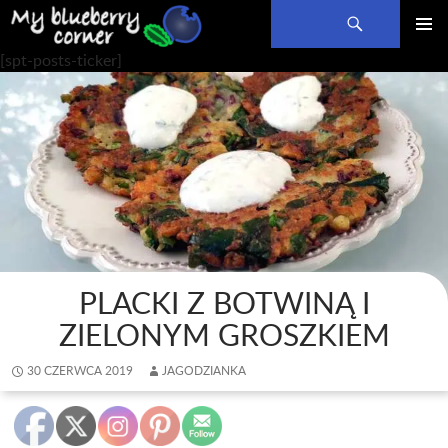
Szukaj
PRZEJDŹ
MENU
[spt-posts-ticker]
DO
GŁÓWN
TREŚCI
PLACKI Z BOTWINĄ I
ZIELONYM GROSZKIEM
30 CZERWCA 2019
JAGODZIANKA