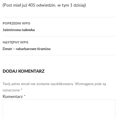
(Post miał już 405 odwiedzin, w tym 1 dzisiaj)
POPRZEDNI WPIS
Nawigacja
Jaśminowa nalewka
wpisu
NASTĘPNY WPIS
Deser – rabarbarowe tiramisu
DODAJ KOMENTARZ
Twój adres email nie zostanie opublikowany.
Wymagane pola są
oznaczone
*
Komentarz
*