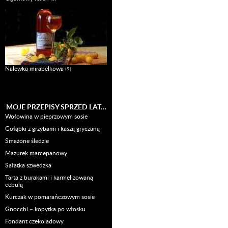
Nalewka mirabelkowa
(9)
MOJE PRZEPISY SPRZED LAT…
Wołowina w pieprzowym sosie
Gołąbki z grzybami i kaszą gryczaną
Smażone śledzie
Mazurek marcepanowy
Sałatka szwedzka
Tarta z burakami i karmelizowaną
cebulą
Kurczak w pomarańczowym sosie
Gnocchi – kopytka po włosku
Fondant czekoladowy