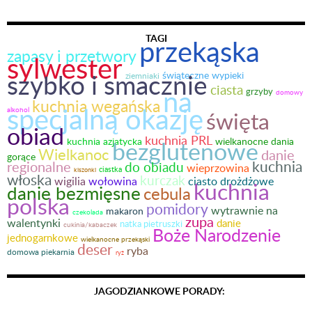
TAGI
przekąska
zapasy i przetwory
sylwester
szybko i smacznie
świąteczne wypieki
ziemniaki
ciasta
na
grzyby
domowy
kuchnia wegańska
specjalną okazję
alkohol
święta
obiad
kuchnia PRL
kuchnia azjatycka
bezglutenowe
wielkanocne dania
Wielkanoc
danie
gorące
kuchnia
regionalne
do obiadu
wieprzowina
ciastka
kiszonki
włoska
kurczak
wołowina
wigilia
ciasto drożdżowe
kuchnia
danie bezmięsne
cebula
polska
pomidory
wytrawnie na
makaron
czekolada
zupa
walentynki
danie
natka pietruszki
cukinia/kabaczek
Boże Narodzenie
jednogarnkowe
wielkanocne przekąski
deser
ryba
domowa piekarnia
ryż
JAGODZIANKOWE PORADY: