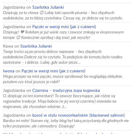
Jagodzianka
on
Szarlotka Julianki
Dziękuję za te słowa 😊 Lubię taki sposób pisania – bez zbędnych
ozdobników, za to bliżej czytelnika. Cieszę się, że dobrze się to czytało.
Jagodzianka
on
Pączki w wersji mini (jak z cukierni)
Dziękuję! 🧡 Robiłam je już wiele razy i zawsze znikają w ekspresowym
tempie 😉 Koniecznie spróbuj i daj znać, jak wyszły!
Kawa
on
Szarlotka Julianki
Twoje treści są po prostu dobrze napisane – bez zbędnych
ozdobników.Dobrze się to czytało. To podejście do tematu było rzadko
spotykane – i dobrze. Lubię, gdy autor pisze…
Iwona
on
Pączki w wersji mini (jak z cukierni)
Mega przepis na mini pączki, musze spróbować bo wyglądają obłędnie.
pytałem czy ktoś jeszcze je robił?
Jagodzianka
on
Czarnina – tradycyjna zupa kujawska
O, dziękuję za ten komentarz! To zawsze fascynujące, jak różne są
regionalne tradycje. Moja babcia (w jej wersji czarniny) stawiała na
majeranek, ale słyszałam właśnie, ż…
Jagodzianka
on
Łosoś w stylu nowoorleańskim (blackened salmon)
Bardzo mi miło! Staram się, żeby blog był taką przystanią dla głodnych nie
tylko przepisów, ale i atmosfery. Dziękuję!