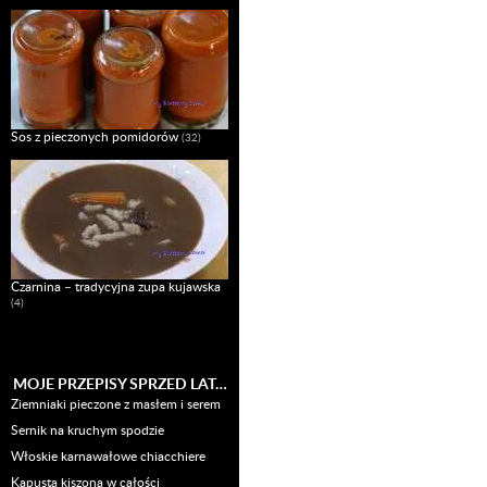
Sos z pieczonych pomidorów
(32)
Czarnina – tradycyjna zupa kujawska
(4)
MOJE PRZEPISY SPRZED LAT…
Ziemniaki pieczone z masłem i serem
Sernik na kruchym spodzie
Włoskie karnawałowe chiacchiere
Kapusta kiszona w całości