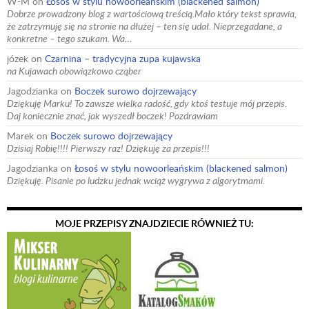
W-M
on
Łosoś w stylu nowoorleańskim (blackened salmon)
Dobrze prowadzony blog z wartościową treścią.Mało który tekst sprawia,
że zatrzymuję się na stronie na dłużej – ten się udał. Nieprzegadane, a
konkretne – tego szukam. Wa…
józek
on
Czarnina – tradycyjna zupa kujawska
na Kujawach obowiązkowo cząber
Jagodzianka
on
Boczek surowo dojrzewający
Dziękuję Marku! To zawsze wielka radość, gdy ktoś testuje mój przepis.
Daj koniecznie znać, jak wyszedł boczek! Pozdrawiam
Marek
on
Boczek surowo dojrzewający
Dzisiaj Robię!!!! Pierwszy raz! Dziękuję za przepis!!!
Jagodzianka
on
Łosoś w stylu nowoorleańskim (blackened salmon)
Dziękuję. Pisanie po ludzku jednak wciąż wygrywa z algorytmami.
MOJE PRZEPISY ZNAJDZIECIE RÓWNIEŻ TU: