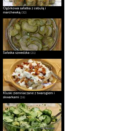
Ogórkowa sałatka z cebulą i
marchewką
(32)
Sałatka szwedzka
(21)
Kluski ziemniaczane z twarogiem i
skwarkami
(26)