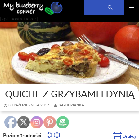
Szukaj
PRZEJDŹ
MENU
[spt-posts-ticker]
DO
GŁÓWN
TREŚCI
QUICHE Z GRZYBAMI I DYNIĄ
30 PAŹDZIERNIKA 2019
JAGODZIANKA
Poziom trudności
Drukuj