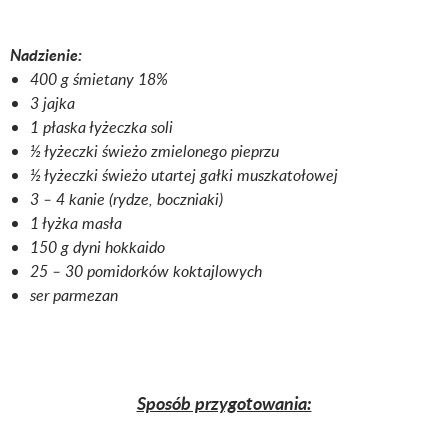
Nadzienie:
400 g śmietany 18%
3 jajka
1 płaska łyżeczka soli
½ łyżeczki świeżo zmielonego pieprzu
½ łyżeczki świeżo utartej gałki muszkatołowej
3 – 4 kanie (rydze, boczniaki)
1 łyżka masła
150 g dyni hokkaido
25 – 30 pomidorków koktajlowych
ser parmezan
Sposób przygotowania: