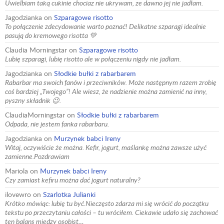
Uwielbiam taką cukinie chociaz nie ukrywam, ze dawno jej nie jadłam.
Jagodzianka
on
Szparagowe risotto
To połączenie zdecydowanie warto poznać! Delikatne szparagi idealnie
pasują do kremowego risotta 💚
Claudia Morningstar
on
Szparagowe risotto
Lubię szparagi, lubię risotto ale w połączeniu nigdy nie jadłam.
Jagodzianka
on
Słodkie bułki z rabarbarem
Rabarbar ma swoich fanów i przeciwników. Może następnym razem zrobię
coś bardziej „Twojego”! Ale wiesz, że nadzienie można zamienić na inny,
pyszny składnik 😉.
ClaudiaMorningstar
on
Słodkie bułki z rabarbarem
Odpada, nie jestem fanka rabarbaru.
Jagodzianka
on
Murzynek babci Ireny
Witaj, oczywiście że można. Kefir, jogurt, maślankę można zawsze użyć
zamienne.Pozdrawiam
Mariola
on
Murzynek babci Ireny
Czy zamiast kefiru można dać jogurt naturalny?
ilovewro
on
Szarlotka Julianki
Krótko mówiąc: lubię tu być.Nieczęsto zdarza mi się wrócić do początku
tekstu po przeczytaniu całości – tu wróciłem. Ciekawie udało się zachować
ten balans między osobist…