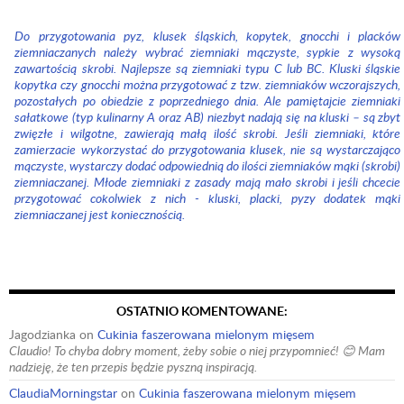
Do przygotowania pyz, klusek śląskich, kopytek, gnocchi i placków
ziemniaczanych należy wybrać ziemniaki mączyste, sypkie z wysoką
zawartością skrobi. Najlepsze są ziemniaki typu C lub BC. Kluski śląskie
kopytka czy gnocchi można przygotować z tzw. ziemniaków wczorajszych,
pozostałych po obiedzie z poprzedniego dnia. Ale pamiętajcie ziemniaki
sałatkowe (typ kulinarny A oraz AB) niezbyt nadają się na kluski – są zbyt
zwięzłe i wilgotne, zawierają małą ilość skrobi.
Jeśli ziemniaki, które
zamierzacie wykorzystać do przygotowania klusek, nie są wystarczająco
mączyste, wystarczy dodać odpowiednią do ilości ziemniaków mąki (skrobi)
ziemniaczanej. Młode ziemniaki z zasady mają mało skrobi i jeśli chcecie
przygotować cokolwiek z nich - kluski, placki, pyzy dodatek mąki
ziemniaczanej jest koniecznością.
OSTATNIO KOMENTOWANE:
Jagodzianka
on
Cukinia faszerowana mielonym mięsem
Claudio! To chyba dobry moment, żeby sobie o niej przypomnieć! 😊 Mam
nadzieję, że ten przepis będzie pyszną inspiracją.
ClaudiaMorningstar
on
Cukinia faszerowana mielonym mięsem