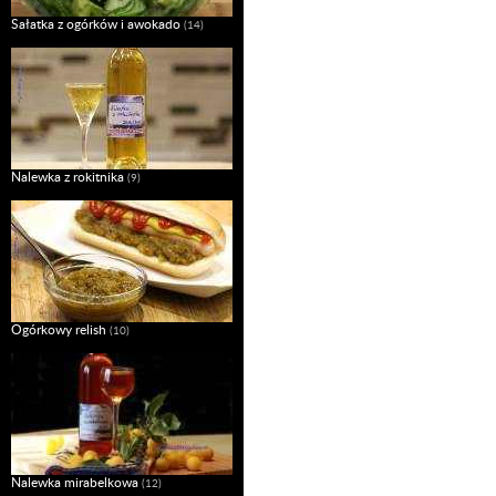
Sałatka z ogórków i awokado
(14)
Nalewka z rokitnika
(9)
Ogórkowy relish
(10)
Nalewka mirabelkowa
(12)