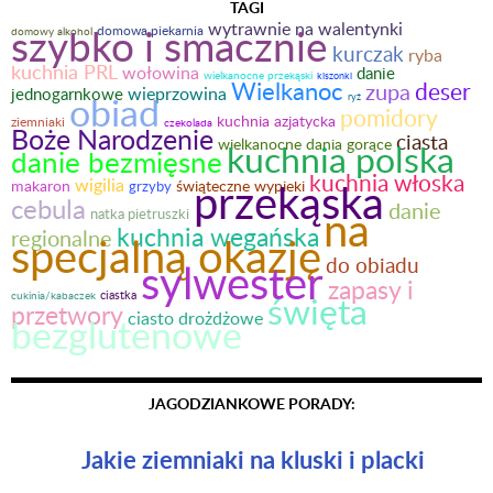
TAGI
wytrawnie na walentynki
szybko i smacznie
domowa piekarnia
domowy alkohol
kurczak
ryba
kuchnia PRL
wołowina
danie
wielkanocne przekąski
kiszonki
Wielkanoc
deser
zupa
wieprzowina
jednogarnkowe
obiad
ryż
pomidory
kuchnia azjatycka
ziemniaki
czekolada
Boże Narodzenie
ciasta
wielkanocne dania gorące
kuchnia polska
danie bezmięsne
kuchnia włoska
przekąska
wigilia
makaron
świąteczne wypieki
grzyby
cebula
danie
na
natka pietruszki
kuchnia wegańska
regionalne
specjalną okazję
do obiadu
sylwester
zapasy i
ciastka
święta
cukinia/kabaczek
przetwory
ciasto drożdżowe
bezglutenowe
JAGODZIANKOWE PORADY:
Jakie ziemniaki na kluski i placki