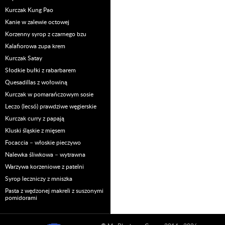
Kurczak Kung Pao
Kanie w zalewie octowej
Korzenny syrop z czarnego bzu
Kalafiorowa zupa krem
Kurczak Satay
Słodkie bułki z rabarbarem
Quesadillas z wołowiną
Kurczak w pomarańczowym sosie
Leczo (lecsó) prawdziwe węgierskie
Kurczak curry z papają
Kluski śląskie z mięsem
Focaccia – włoskie pieczywo
Nalewka śliwkowa – wytrawna
Warzywa korzeniowe z patelni
Syrop leczniczy z mniszka
Pasta z wędzonej makreli z suszonymi
pomidorami