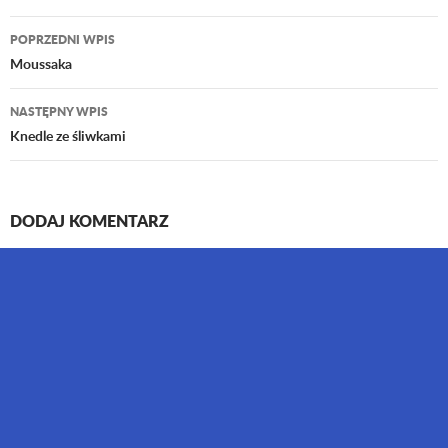
POPRZEDNI WPIS
Nawigacja
Moussaka
wpisu
NASTĘPNY WPIS
Knedle ze śliwkami
DODAJ KOMENTARZ
Twój adres email nie zostanie opublikowany.
Wymagane pola są
oznaczone
*
Komentarz
*