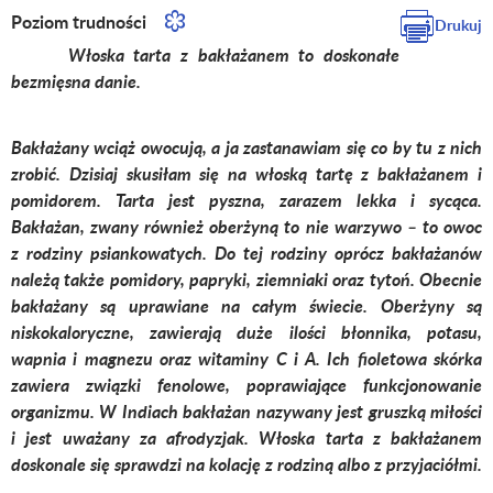
Poziom trudności
Drukuj
Włoska tarta z bakłażanem to doskonałe
bezmięsna danie.
Bakłażany wciąż owocują, a ja zastanawiam się co by tu z nich
zrobić. Dzisiaj skusiłam się na włoską tartę z bakłażanem i
pomidorem. Tarta jest pyszna, zarazem lekka i sycąca.
Bakłażan, zwany również oberżyną to nie warzywo – to owoc
z rodziny psiankowatych. Do tej rodziny oprócz bakłażanów
należą także pomidory, papryki, ziemniaki oraz tytoń. Obecnie
bakłażany są uprawiane na całym świecie. Oberżyny są
niskokaloryczne, zawierają duże ilości błonnika, potasu,
wapnia i magnezu oraz witaminy C i A. Ich fioletowa skórka
zawiera związki fenolowe, poprawiające funkcjonowanie
organizmu. W Indiach bakłażan nazywany jest gruszką miłości
i jest uważany za afrodyzjak. Włoska tarta z bakłażanem
doskonale się sprawdzi na kolację z rodziną albo z przyjaciółmi.