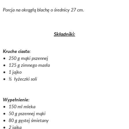
Porcja na okrągłą blachę o średnicy 27 cm.
Składniki:
Kruche ciasto:
250 g mąki pszennej
125 g zimnego masła
1 jajko
½ łyżeczki soli
Wypełnienie:
150 ml mleka
50 g pszennej mąki
80 g gęstej śmietany
2 jajka