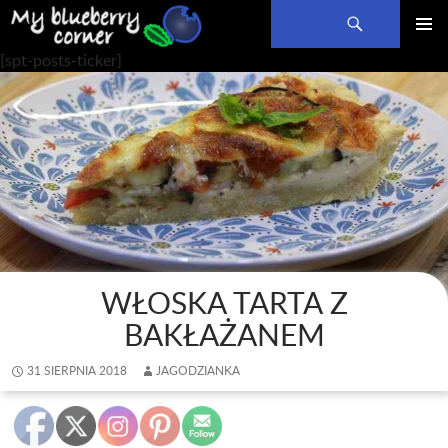
Szukaj
PRZEJDŹ
MENU
[spt-posts-ticker]
DO
GŁÓWN
TREŚCI
WŁOSKA TARTA Z
BAKŁAŻANEM
31 SIERPNIA 2018
JAGODZIANKA