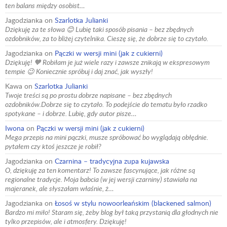
ten balans między osobist…
Jagodzianka
on
Szarlotka Julianki
Dziękuję za te słowa 😊 Lubię taki sposób pisania – bez zbędnych
ozdobników, za to bliżej czytelnika. Cieszę się, że dobrze się to czytało.
Jagodzianka
on
Pączki w wersji mini (jak z cukierni)
Dziękuję! 🧡 Robiłam je już wiele razy i zawsze znikają w ekspresowym
tempie 😉 Koniecznie spróbuj i daj znać, jak wyszły!
Kawa
on
Szarlotka Julianki
Twoje treści są po prostu dobrze napisane – bez zbędnych
ozdobników.Dobrze się to czytało. To podejście do tematu było rzadko
spotykane – i dobrze. Lubię, gdy autor pisze…
Iwona
on
Pączki w wersji mini (jak z cukierni)
Mega przepis na mini pączki, musze spróbować bo wyglądają obłędnie.
pytałem czy ktoś jeszcze je robił?
Jagodzianka
on
Czarnina – tradycyjna zupa kujawska
O, dziękuję za ten komentarz! To zawsze fascynujące, jak różne są
regionalne tradycje. Moja babcia (w jej wersji czarniny) stawiała na
majeranek, ale słyszałam właśnie, ż…
Jagodzianka
on
Łosoś w stylu nowoorleańskim (blackened salmon)
Bardzo mi miło! Staram się, żeby blog był taką przystanią dla głodnych nie
tylko przepisów, ale i atmosfery. Dziękuję!