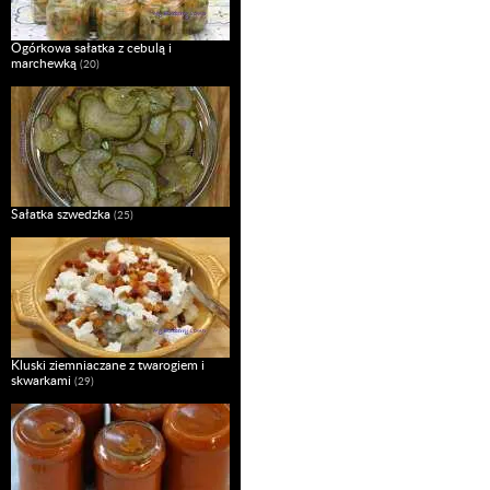
Ogórkowa sałatka z cebulą i
marchewką
(20)
Sałatka szwedzka
(25)
Kluski ziemniaczane z twarogiem i
skwarkami
(29)