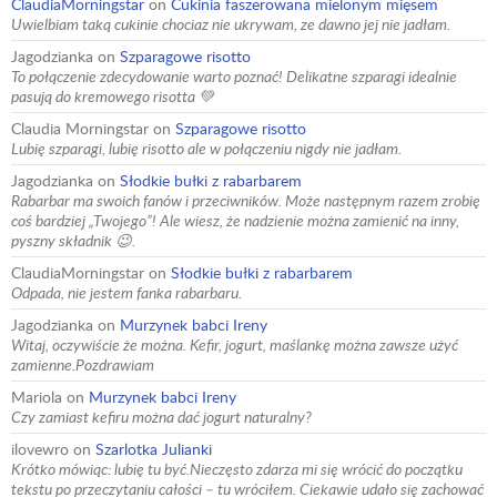
ClaudiaMorningstar
on
Cukinia faszerowana mielonym mięsem
Uwielbiam taką cukinie chociaz nie ukrywam, ze dawno jej nie jadłam.
Jagodzianka
on
Szparagowe risotto
To połączenie zdecydowanie warto poznać! Delikatne szparagi idealnie
pasują do kremowego risotta 💚
Claudia Morningstar
on
Szparagowe risotto
Lubię szparagi, lubię risotto ale w połączeniu nigdy nie jadłam.
Jagodzianka
on
Słodkie bułki z rabarbarem
Rabarbar ma swoich fanów i przeciwników. Może następnym razem zrobię
coś bardziej „Twojego”! Ale wiesz, że nadzienie można zamienić na inny,
pyszny składnik 😉.
ClaudiaMorningstar
on
Słodkie bułki z rabarbarem
Odpada, nie jestem fanka rabarbaru.
Jagodzianka
on
Murzynek babci Ireny
Witaj, oczywiście że można. Kefir, jogurt, maślankę można zawsze użyć
zamienne.Pozdrawiam
Mariola
on
Murzynek babci Ireny
Czy zamiast kefiru można dać jogurt naturalny?
ilovewro
on
Szarlotka Julianki
Krótko mówiąc: lubię tu być.Nieczęsto zdarza mi się wrócić do początku
tekstu po przeczytaniu całości – tu wróciłem. Ciekawie udało się zachować