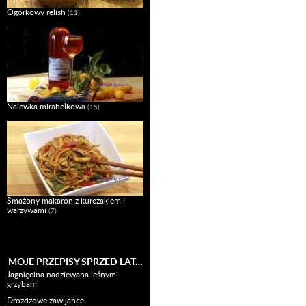
Ogórkowy relish
(11)
Nalewka mirabelkowa
(15)
Smażony makaron z kurczakiem i
warzywami
(7)
MOJE PRZEPISY SPRZED LAT…
Jagnięcina nadziewana leśnymi
grzybami
Drożdżowe zawijańce