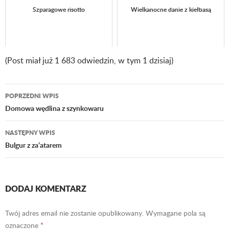
Szparagowe risotto
Wielkanocne danie z kiełbasą
(Post miał już 1 683 odwiedzin, w tym 1 dzisiaj)
POPRZEDNI WPIS
Nawigacja
Domowa wędlina z szynkowaru
wpisu
NASTĘPNY WPIS
Bulgur z za’atarem
DODAJ KOMENTARZ
Twój adres email nie zostanie opublikowany.
Wymagane pola są
oznaczone
*