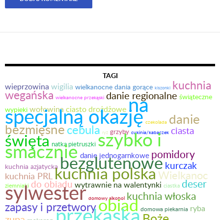
TAGI
kuchnia
wieprzowina
wigilia
wielkanocne dania gorące
kiszonki
wegańska
danie regionalne
na
świąteczne
wielkanocne przekąski
specjalną okazję
wołowina
ciasto drożdżowe
wypieki
danie
czekolada
bezmięsne
cebula
ciasta
szybko i
grzyby
ryż
cukinia/kabaczek
święta
smacznie
natka pietruszki
pomidory
danie jednogarnkowe
bezglutenowe
kurczak
kuchnia azjatycka
kuchnia polska
Wielkanoc
kuchnia PRL
deser
do obiadu
sylwester
wytrawnie na walentynki
ziemniaki
ciastka
kuchnia włoska
obiad
domowy alkohol
zapasy i przetwory
przekąska
ryba
domowa piekarnia
Boże
zupa