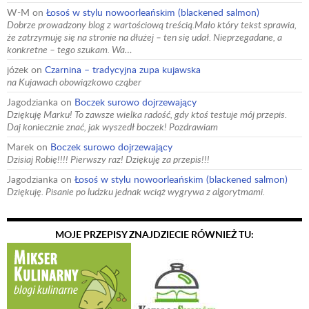
W-M
on
Łosoś w stylu nowoorleańskim (blackened salmon)
Dobrze prowadzony blog z wartościową treścią.Mało który tekst sprawia,
że zatrzymuję się na stronie na dłużej – ten się udał. Nieprzegadane, a
konkretne – tego szukam. Wa…
józek
on
Czarnina – tradycyjna zupa kujawska
na Kujawach obowiązkowo cząber
Jagodzianka
on
Boczek surowo dojrzewający
Dziękuję Marku! To zawsze wielka radość, gdy ktoś testuje mój przepis.
Daj koniecznie znać, jak wyszedł boczek! Pozdrawiam
Marek
on
Boczek surowo dojrzewający
Dzisiaj Robię!!!! Pierwszy raz! Dziękuję za przepis!!!
Jagodzianka
on
Łosoś w stylu nowoorleańskim (blackened salmon)
Dziękuję. Pisanie po ludzku jednak wciąż wygrywa z algorytmami.
MOJE PRZEPISY ZNAJDZIECIE RÓWNIEŻ TU: