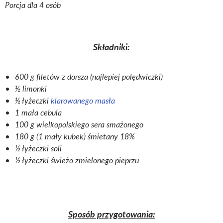
Porcja dla 4 osób
Składniki:
600 g filetów z dorsza (najlepiej polędwiczki)
½ limonki
½ łyżeczki
klarowanego masła
1 mała cebula
100 g wielkopolskiego sera smażonego
180 g (1 mały kubek) śmietany 18%
½ łyżeczki soli
½ łyżeczki świeżo zmielonego pieprzu
Sposób przygotowania: