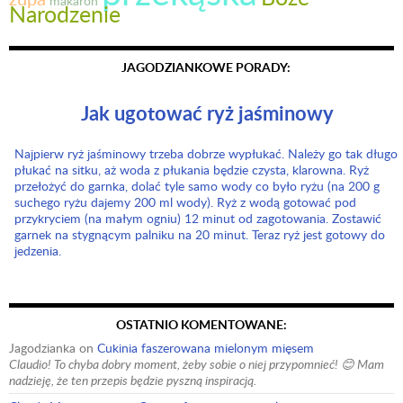
makaron
Narodzenie
JAGODZIANKOWE PORADY:
Jak ugotować ryż jaśminowy
Najpierw ryż jaśminowy trzeba dobrze wypłukać. Należy go tak długo
płukać na sitku, aż woda z płukania będzie czysta, klarowna. Ryż
przełożyć do garnka, dolać tyle samo wody co było ryżu (na 200 g
suchego ryżu dajemy 200 ml wody). Ryż z wodą gotować pod
przykryciem (na małym ogniu) 12 minut od zagotowania. Zostawić
garnek na stygnącym palniku na 20 minut. Teraz ryż jest gotowy do
jedzenia.
OSTATNIO KOMENTOWANE:
Jagodzianka
on
Cukinia faszerowana mielonym mięsem
Claudio! To chyba dobry moment, żeby sobie o niej przypomnieć! 😊 Mam
nadzieję, że ten przepis będzie pyszną inspiracją.