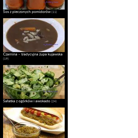
Sos z pieczonych pomidorów
(11)
Czarnina – tradycyjna zupa kujawska
(19)
Sałatka z ogórków i awokado
(24)