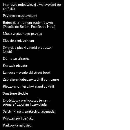
Imbirowe polędwiczki z warzywami po
chińsku
Pavlova z truskawkami
Babeczki z kremem budyniowym
(Pastéis de Belém, Pastéis de Nata)
Mus z wędzonego pstrąga
Śledzie z rokitnikiem
Syryjskie placki z natki pietruszki
(ejjeh)
Domowa sriracha
Kurczak piccata
Langosz – węgierski street food
Zapiekany kabaczek z chili con carne
Pieczony omlet z kwiatami cukinii
Smażone śledzie
Drożdżowy warkocz z dżemem
pomarańczowym i czekoladą
Sardynki na grzankach z tapenadą
Kurczak po libańsku
Karkówka na ostro