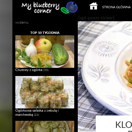
PRZEJDŹ DO TREŚCI
Szukaj
STRONA GŁÓWNA
Mój własny Slow Food w domowym
[spt-posts-ticker]
wydaniu
TOP 10 TYGODNIA
Chutney z ogórka
(55)
Ogórkowa sałatka z cebulą i
marchewką
(21)
KLO