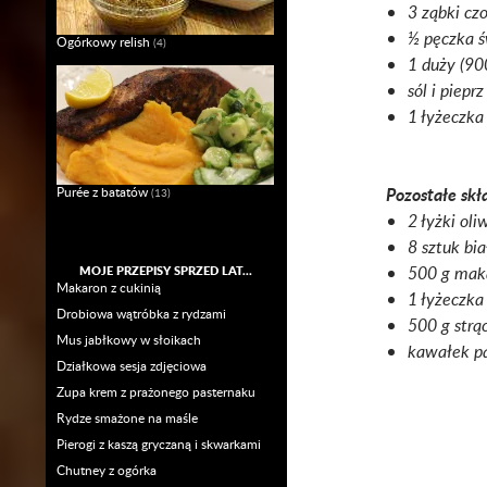
3 ząbki cz
½ pęczka ś
Ogórkowy relish
(4)
1 duży (90
sól i piepr
1 łyżeczka
Pozostałe skł
Purée z batatów
(13)
2 łyżki oli
8 sztuk bia
500 g maka
MOJE PRZEPISY SPRZED LAT…
Makaron z cukinią
1 łyżeczka 
Drobiowa wątróbka z rydzami
500 g strą
Mus jabłkowy w słoikach
kawałek p
Działkowa sesja zdjęciowa
Zupa krem z prażonego pasternaku
Rydze smażone na maśle
Pierogi z kaszą gryczaną i skwarkami
Chutney z ogórka