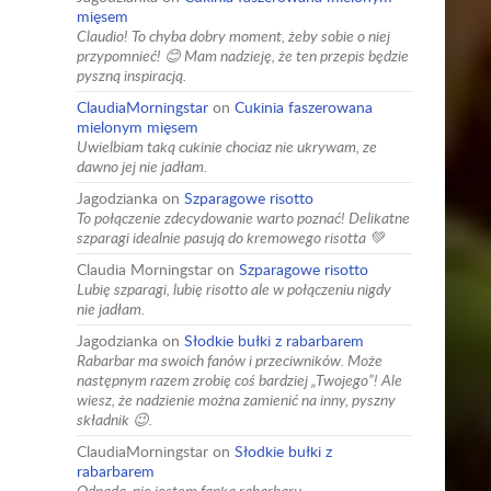
mięsem
Claudio! To chyba dobry moment, żeby sobie o niej
przypomnieć! 😊 Mam nadzieję, że ten przepis będzie
pyszną inspiracją.
ClaudiaMorningstar
on
Cukinia faszerowana
mielonym mięsem
Uwielbiam taką cukinie chociaz nie ukrywam, ze
dawno jej nie jadłam.
Jagodzianka
on
Szparagowe risotto
To połączenie zdecydowanie warto poznać! Delikatne
szparagi idealnie pasują do kremowego risotta 💚
Claudia Morningstar
on
Szparagowe risotto
Lubię szparagi, lubię risotto ale w połączeniu nigdy
nie jadłam.
Jagodzianka
on
Słodkie bułki z rabarbarem
Rabarbar ma swoich fanów i przeciwników. Może
następnym razem zrobię coś bardziej „Twojego”! Ale
wiesz, że nadzienie można zamienić na inny, pyszny
składnik 😉.
ClaudiaMorningstar
on
Słodkie bułki z
rabarbarem
Odpada, nie jestem fanka rabarbaru.