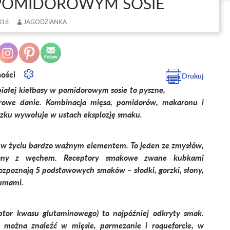
POMIDOROWYM SOSIE
016
JAGODZIANKA
ności
Drukuj
łej kiełbasy w pomidorowym sosie to pyszne,
orowe danie. Kombinacja mięsa, pomidorów, makaronu i
szku wywołuje w ustach eksplozję smaku.
 życiu bardzo ważnym elementem. To jeden ze zmysłów,
ązany z węchem. Receptory smakowe zwane kubkami
zpoznają 5 podstawowych smaków – słodki, gorzki, słony,
umami.
tor kwasu glutaminowego) to najpóźniej odkryty smak.
można znaleźć w mięsie, parmezanie i roqueforcie, w