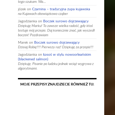
tego szukam. Wa…
józek
on
Czarnina – tradycyjna zupa kujawska
na Kujawach obowiązkowo cząber
Jagodzianka
on
Boczek surowo dojrzewający
Dziękuję Marku! To zawsze wielka radość, gdy ktoś
testuje mój przepis. Daj koniecznie znać, jak wyszedł
boczek! Pozdrawiam
Marek
on
Boczek surowo dojrzewający
Dzisiaj Robię!!!! Pierwszy raz! Dziękuję za przepis!!!
Jagodzianka
on
Łosoś w stylu nowoorleańskim
(blackened salmon)
Dziękuję. Pisanie po ludzku jednak wciąż wygrywa z
algorytmami.
MOJE PRZEPISY ZNAJDZIECIE RÓWNIEŻ TU: