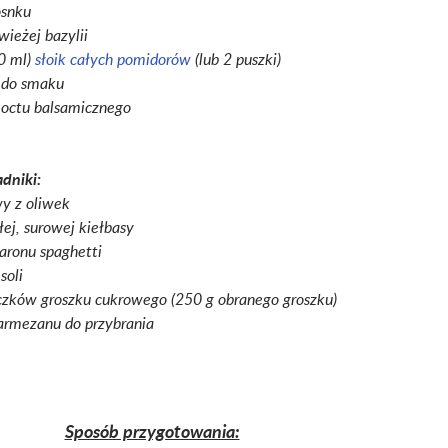
osnku
wieżej bazylii
0 ml)
słoik całych pomidorów
(lub 2 puszki)
z do smaku
 octu balsamicznego
adniki:
wy z oliwek
łej, surowej kiełbasy
ronu spaghetti
soli
czków groszku cukrowego (250 g obranego groszku)
armezanu do przybrania
Sposób przygotowania: