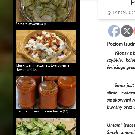
1 SIERPNIA 2
Sałatka szwedzka
(25)
Poziom trud
Klopsy z bia
szybkie, kol
Kluski ziemniaczane z twarogiem i
świeżego gro
skwarkami
(22)
Smak jest w
silnie zwi
smakowymi ro
kwaśny oraz 
Sos z pieczonych pomidorów
(29)
Umami (recep
Smak umami 