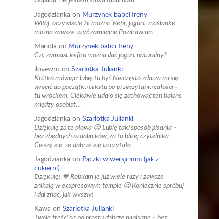
Jagodzianka
on
Murzynek babci Ireny
Witaj, oczywiście że można. Kefir, jogurt, maślankę
można zawsze użyć zamienne.Pozdrawiam
Mariola
on
Murzynek babci Ireny
Czy zamiast kefiru można dać jogurt naturalny?
ilovewro
on
Szarlotka Julianki
Krótko mówiąc: lubię tu być.Nieczęsto zdarza mi się
wrócić do początku tekstu po przeczytaniu całości –
tu wróciłem. Ciekawie udało się zachować ten balans
między osobist…
Jagodzianka
on
Szarlotka Julianki
Dziękuję za te słowa 😊 Lubię taki sposób pisania –
bez zbędnych ozdobników, za to bliżej czytelnika.
Cieszę się, że dobrze się to czytało.
Jagodzianka
on
Pączki w wersji mini (jak z
cukierni)
Dziękuję! 🧡 Robiłam je już wiele razy i zawsze
znikają w ekspresowym tempie 😉 Koniecznie spróbuj
i daj znać, jak wyszły!
Kawa
on
Szarlotka Julianki
Twoje treści są po prostu dobrze napisane – bez