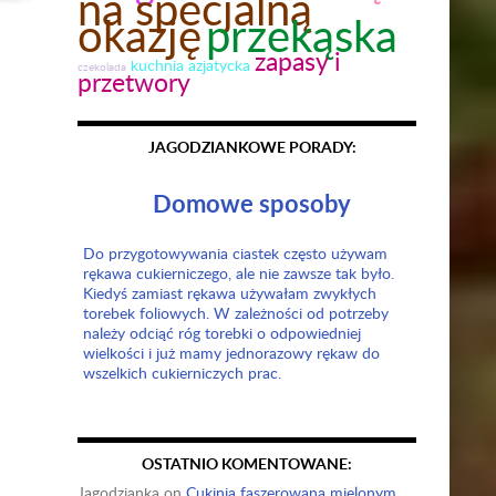
na specjalną
okazję
przekąska
zapasy i
kuchnia azjatycka
czekolada
przetwory
JAGODZIANKOWE PORADY:
Domowe sposoby
Do przygotowywania ciastek często używam
rękawa cukierniczego, ale nie zawsze tak było.
Kiedyś zamiast rękawa używałam zwykłych
torebek foliowych. W zależności od potrzeby
należy odciąć róg torebki o odpowiedniej
wielkości i już mamy jednorazowy rękaw do
wszelkich cukierniczych prac.
OSTATNIO KOMENTOWANE:
Jagodzianka
on
Cukinia faszerowana mielonym