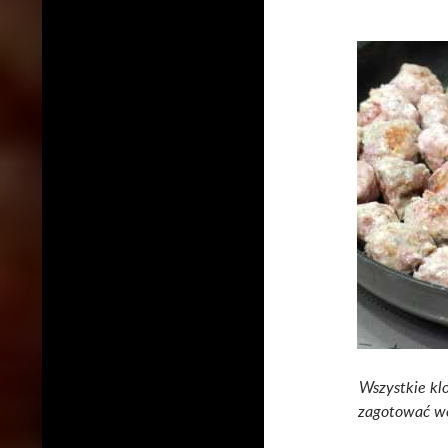
Wszystkie kl
zagotować wod