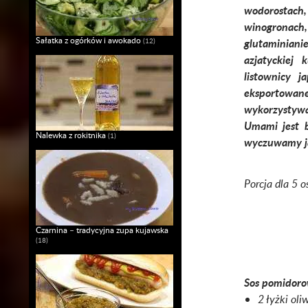
wodorostach
winogronach,
Sałatka z ogórków i awokado
glutaminian
(12)
azjatyckiej
listownicy 
eksportowane
wykorzystyw
Umami jest b
Nalewka z rokitnika
(1)
wyczuwamy ja
Porcja dla 5 o
Czarnina – tradycyjna zupa kujawska
(18)
Sos pomidoro
2 łyżki oli