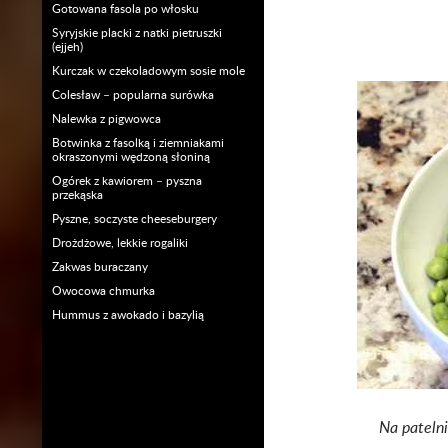
Gotowana fasola po włosku
Syryjskie placki z natki pietruszki
(ejjeh)
Kurczak w czekoladowym sosie mole
Colesław – popularna surówka
Nalewka z pigwowca
Botwinka z fasolką i ziemniakami
okraszonymi wędzoną słoniną
Ogórek z kawiorem – pyszna
przekąska
Pyszne, soczyste cheeseburgery
Drożdżowe, lekkie rogaliki
Zakwas buraczany
Owocowa chmurka
Hummus z awokado i bazylią
Na patelni