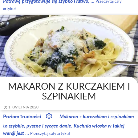
Potrawę przygotowuje się szybko i łatwo,
…
Przeczytaj cały
artykuł
MAKARON Z KURCZAKIEM I
SZPINAKIEM
1 KWIETNIA 2020
Poziom trudności
Makaron z kurczakiem i szpinakiem
to szybkie, pyszne i sycące danie. Kuchnia włoska w takiej
wersji jest
…
Przeczytaj cały artykuł