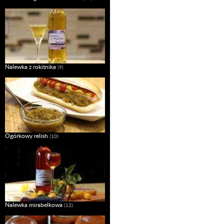
Nalewka z rokitnika
(9)
Ogórkowy relish
(10)
Nalewka mirabelkowa
(12)