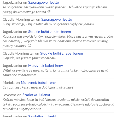
Jagodzianka
on
Szparagowe risotto
To połączenie zdecydowanie warto poznać! Delikatne szparagi idealnie
pasują do kremowego risotta 💚
Claudia Morningstar
on
Szparagowe risotto
Lubię szparagi, lubię risotto ale w połączeniu nigdy nie jadłam.
Jagodzianka
on
Słodkie bułki z rabarbarem
Rabarbar ma swoich fanów i przeciwników. Może następnym razem zrobię
coś bardziej „Twojego”! Ale wiesz, że nadzienie można zamienić na inny,
pyszny składnik 😉.
ClaudiaMorningstar
on
Słodkie bułki z rabarbarem
Odpada, nie jestem fanka rabarbaru.
Jagodzianka
on
Murzynek babci Ireny
Witaj, oczywiście że można. Kefir, jogurt, maślankę można zawsze użyć
zamienne.Pozdrawiam
Mariola
on
Murzynek babci Ireny
Czy zamiast kefiru można dać jogurt naturalny?
ilovewro
on
Szarlotka Julianki
Krótko mówiąc: lubię tu być.Nieczęsto zdarza mi się wrócić do początku
tekstu po przeczytaniu całości – tu wróciłem. Ciekawie udało się zachować
ten balans między osobist…
Jagodzianka
on
Szarlotka Julianki