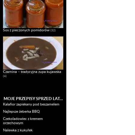
Sos z pieczonych pomidorów
(32)
Czarnina – tradycyjna zupa kujawska
(4)
MOJE PRZEPISY SPRZED LAT…
Kalafior zapiekany pod beszamelem
Najlepsze żeberka BBQ
Czekoladowiec z kremem
orzechowym
Nalewka z kukułek