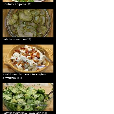
Chutney z ogórka
(37)
Sałatka szwedzka
(21)
Kluski ziemniaczane z twarogiem i
skwarkami
(26)
Sałatka z ogórków i awokado
(14)