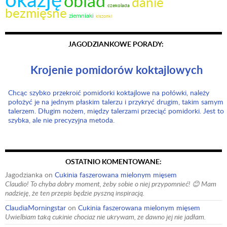
obiad
danie
czekolada
bezmięsne
ziemniaki
kiszonki
JAGODZIANKOWE PORADY:
Krojenie pomidorów koktajlowych
Chcąc szybko przekroić pomidorki koktajlowe na połówki, należy
położyć je na jednym płaskim talerzu i przykryć drugim, takim samym
talerzem. Długim nożem, między talerzami przeciąć pomidorki. Jest to
szybka, ale nie precyzyjna metoda.
OSTATNIO KOMENTOWANE:
Jagodzianka
on
Cukinia faszerowana mielonym mięsem
Claudio! To chyba dobry moment, żeby sobie o niej przypomnieć! 😊 Mam
nadzieję, że ten przepis będzie pyszną inspiracją.
ClaudiaMorningstar
on
Cukinia faszerowana mielonym mięsem
Uwielbiam taką cukinie chociaz nie ukrywam, ze dawno jej nie jadłam.