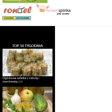
TOP 10 TYGODNIA
Ogórkowa sałatka z cebulą i
marchewką
(33)