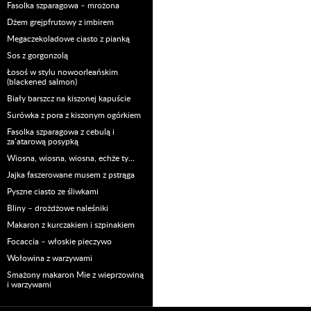
Fasolka szparagowa – mrożona
Dżem grejpfrutowy z imbirem
Megaczekoladowe ciasto z pianką
Sos z gorgonzolą
Łosoś w stylu nowoorleańskim
(blackened salmon)
Biały barszcz na kiszonej kapuście
Surówka z pora z kiszonym ogórkiem
Fasolka szparagowa z cebulą i
za’atarową posypką
Wiosna, wiosna, wiosna, echże ty…
Jajka faszerowane musem z pstrąga
Pyszne ciasto ze śliwkami
Bliny – drożdżowe naleśniki
Makaron z kurczakiem i szpinakiem
Focaccia – włoskie pieczywo
Wołowina z warzywami
Smażony makaron Mie z wieprzowiną
i warzywami