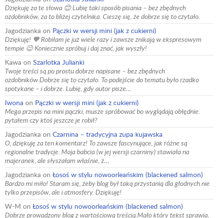
Dziękuję za te słowa 😊 Lubię taki sposób pisania – bez zbędnych
ozdobników, za to bliżej czytelnika. Cieszę się, że dobrze się to czytało.
Jagodzianka
on
Pączki w wersji mini (jak z cukierni)
Dziękuję! 🧡 Robiłam je już wiele razy i zawsze znikają w ekspresowym
tempie 😉 Koniecznie spróbuj i daj znać, jak wyszły!
Kawa
on
Szarlotka Julianki
Twoje treści są po prostu dobrze napisane – bez zbędnych
ozdobników.Dobrze się to czytało. To podejście do tematu było rzadko
spotykane – i dobrze. Lubię, gdy autor pisze…
Iwona
on
Pączki w wersji mini (jak z cukierni)
Mega przepis na mini pączki, musze spróbować bo wyglądają obłędnie.
pytałem czy ktoś jeszcze je robił?
Jagodzianka
on
Czarnina – tradycyjna zupa kujawska
O, dziękuję za ten komentarz! To zawsze fascynujące, jak różne są
regionalne tradycje. Moja babcia (w jej wersji czarniny) stawiała na
majeranek, ale słyszałam właśnie, ż…
Jagodzianka
on
Łosoś w stylu nowoorleańskim (blackened salmon)
Bardzo mi miło! Staram się, żeby blog był taką przystanią dla głodnych nie
tylko przepisów, ale i atmosfery. Dziękuję!
W-M
on
Łosoś w stylu nowoorleańskim (blackened salmon)
Dobrze prowadzony blog z wartościową treścią.Mało który tekst sprawia,