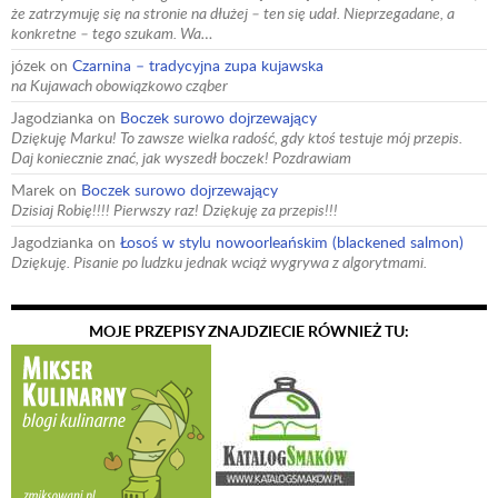
że zatrzymuję się na stronie na dłużej – ten się udał. Nieprzegadane, a
konkretne – tego szukam. Wa…
józek
on
Czarnina – tradycyjna zupa kujawska
na Kujawach obowiązkowo cząber
Jagodzianka
on
Boczek surowo dojrzewający
Dziękuję Marku! To zawsze wielka radość, gdy ktoś testuje mój przepis.
Daj koniecznie znać, jak wyszedł boczek! Pozdrawiam
Marek
on
Boczek surowo dojrzewający
Dzisiaj Robię!!!! Pierwszy raz! Dziękuję za przepis!!!
Jagodzianka
on
Łosoś w stylu nowoorleańskim (blackened salmon)
Dziękuję. Pisanie po ludzku jednak wciąż wygrywa z algorytmami.
MOJE PRZEPISY ZNAJDZIECIE RÓWNIEŻ TU: