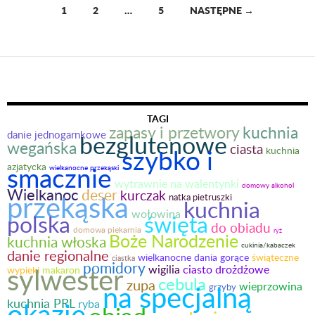
1
2
…
5
NASTĘPNE →
Nawigacja
po
wpisach
TAGI
kuchnia
zapasy i przetwory
danie jednogarnkowe
bezglutenowe
wegańska
ciasta
szybko i
kuchnia
azjatycka
smacznie
wielkanocne przekąski
wytrawnie na walentynki
domowy alkohol
Wielkanoc
deser
kurczak
przekąska
natka pietruszki
kuchnia
wołowina
polska
święta
do obiadu
domowa piekarnia
ryż
Boże Narodzenie
kuchnia włoska
cukinia/kabaczek
danie regionalne
wielkanocne dania gorące
świąteczne
ciastka
pomidory
sylwester
wigilia
ciasto drożdżowe
wypieki
makaron
cebula
zupa
na specjalną
wieprzowina
grzyby
kuchnia PRL
okazję
ryba