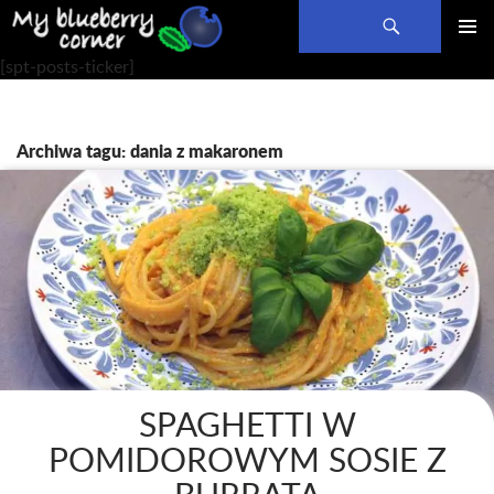
Szukaj
PRZEJDŹ
MENU
[spt-posts-ticker]
DO
GŁÓWN
TREŚCI
Archiwa tagu: dania z makaronem
SPAGHETTI W
POMIDOROWYM SOSIE Z