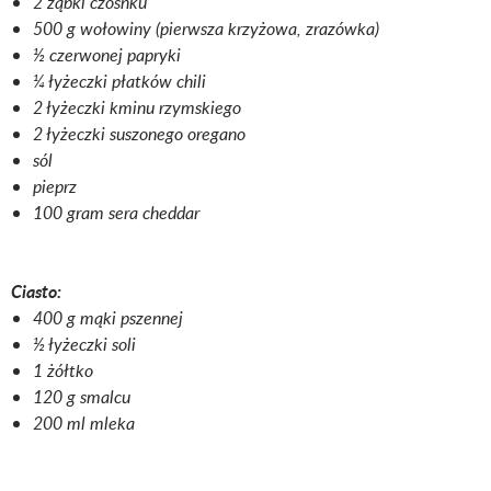
2 ząbki czosnku
500 g wołowiny (pierwsza krzyżowa, zrazówka)
½ czerwonej papryki
¼ łyżeczki płatków chili
2 łyżeczki kminu rzymskiego
2 łyżeczki suszonego oregano
sól
pieprz
100 gram sera cheddar
Ciasto:
400 g mąki pszennej
½ łyżeczki soli
1 żółtko
120 g smalcu
200 ml mleka