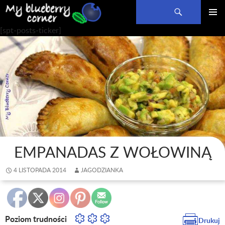
Szukaj
PRZEJDŹ
MENU
[spt-posts-ticker]
DO
GŁÓWN
TREŚCI
EMPANADAS Z WOŁOWINĄ
4 LISTOPADA 2014
JAGODZIANKA
Poziom trudności
Drukuj