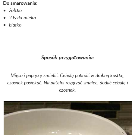
Do smarowania:
żółtko
2 łyżki mleka
białko
Sposób przygotowania:
Mięso i paprykę zmielić. Cebulę pokroić w drobną kostkę,
czosnek posiekać. Na patelni rozgrzać smalec, dodać cebulę i
czosnek.