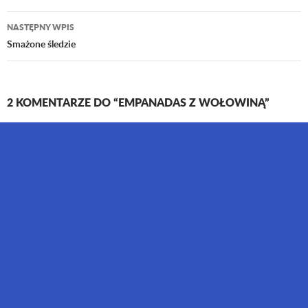
wpisu
NASTĘPNY WPIS
Smażone śledzie
2 KOMENTARZE DO “EMPANADAS Z WOŁOWINĄ”
Danutka M
4 LISTOPADA 2014 O 12:02
pychota
ODPOWIEDZ
Jagodzianka
5 LISTOPADA 2014 O 11:06
Są najlepsze 🙂