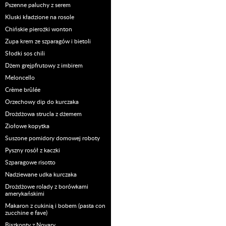
Pszenne paluchy z serem
Kluski kładzione na rosole
Chińskie pierożki wonton
Zupa krem ze szparagów i bietoli
Słodki sos chili
Dżem grejpfrutowy z imbirem
Meloncello
Crème brûlée
Orzechowy dip do kurczaka
Drożdżowa strucla z dżemem
Ziołowe kopytka
Suszone pomidory domowej roboty
Pyszny rosół z kaczki
Szparagowe risotto
Nadziewane udka kurczaka
Drożdżowe rolady z borówkami
amerykańskimi
Makaron z cukinią i bobem (pasta con
zucchine e fave)
Biszkopty z Novary