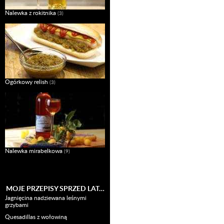
Nalewka z rokitnika
(3)
Ogórkowy relish
(3)
Nalewka mirabelkowa
(9)
MOJE PRZEPISY SPRZED LAT…
Jagnięcina nadziewana leśnymi
grzybami
Quesadillas z wołowiną