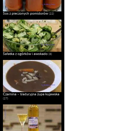
Sos z pieczonych pomidorów
(22)
Sałatka z ogórków i awokado
(8)
Czarnina – tradycyjna zupa kujawska
(27)