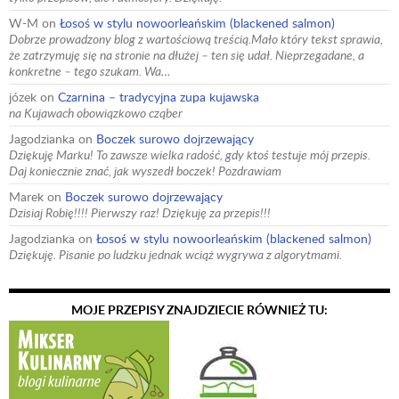
W-M
on
Łosoś w stylu nowoorleańskim (blackened salmon)
Dobrze prowadzony blog z wartościową treścią.Mało który tekst sprawia,
że zatrzymuję się na stronie na dłużej – ten się udał. Nieprzegadane, a
konkretne – tego szukam. Wa…
józek
on
Czarnina – tradycyjna zupa kujawska
na Kujawach obowiązkowo cząber
Jagodzianka
on
Boczek surowo dojrzewający
Dziękuję Marku! To zawsze wielka radość, gdy ktoś testuje mój przepis.
Daj koniecznie znać, jak wyszedł boczek! Pozdrawiam
Marek
on
Boczek surowo dojrzewający
Dzisiaj Robię!!!! Pierwszy raz! Dziękuję za przepis!!!
Jagodzianka
on
Łosoś w stylu nowoorleańskim (blackened salmon)
Dziękuję. Pisanie po ludzku jednak wciąż wygrywa z algorytmami.
MOJE PRZEPISY ZNAJDZIECIE RÓWNIEŻ TU: