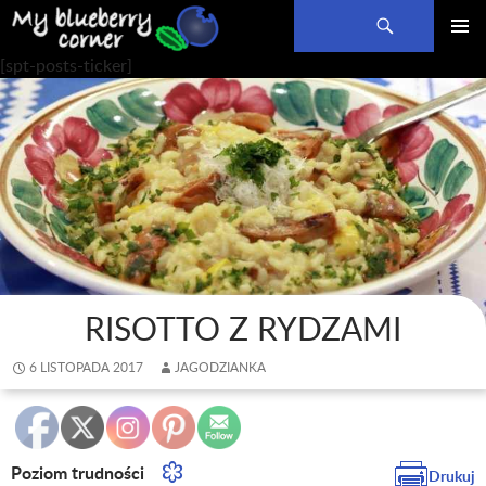
Szukaj
PRZEJDŹ
MENU
[spt-posts-ticker]
DO
GŁÓWN
TREŚCI
RISOTTO Z RYDZAMI
6 LISTOPADA 2017
JAGODZIANKA
Poziom trudności
Drukuj