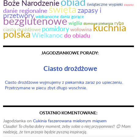
obiad
Boże Narodzenie
świąteczne wypieki
święta
kiszonki
zapasy i
danie regionalne
przetwory
bezglutenowe
wielkanocne dania gorące
ryba
wigilia
domowa piekarnia
kuchnia
pomidory
wołowina
ciasto drożdżowe
polska
Wielkanoc
do obiadu
JAGODZIANKOWE PORADY:
Ciasto drożdżowe
Ciasto drożdżowe wyjmujemy z piekarnika zaraz po upieczeniu.
Przetrzymane w piecu zbyt długo wyschnie.
OSTATNIO KOMENTOWANE:
Jagodzianka
on
Cukinia faszerowana mielonym mięsem
Claudio! To chyba dobry moment, żeby sobie o niej przypomnieć! 😊 Mam
nadzieję, że ten przepis będzie pyszną inspiracją.