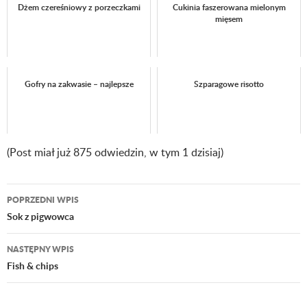
Dżem czereśniowy z porzeczkami
Cukinia faszerowana mielonym
mięsem
Gofry na zakwasie – najlepsze
Szparagowe risotto
(Post miał już 875 odwiedzin, w tym 1 dzisiaj)
POPRZEDNI WPIS
Nawigacja
Sok z pigwowca
wpisu
NASTĘPNY WPIS
Fish & chips