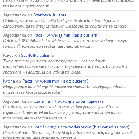
tekstu po przeczytaniu całości – tu wróciłem. Ciekawie udało się zachować
ten balans między osobist…
Jagodzianka
on
Szarlotka Julianki
Dziękuję za te słowa 😊 Lubię taki sposób pisania – bez zbędnych
ozdobników, za to bliżej czytelnika. Cieszę się, że dobrze się to czytało.
Jagodzianka
on
Pączki w wersji mini (jak z cukierni)
Dziękuję! 🧡 Robiłam je już wiele razy i zawsze znikają w ekspresowym
tempie 😉 Koniecznie spróbuj i daj znać, jak wyszły!
Kawa
on
Szarlotka Julianki
Twoje treści są po prostu dobrze napisane – bez zbędnych
ozdobników.Dobrze się to czytało. To podejście do tematu było rzadko
spotykane – i dobrze. Lubię, gdy autor pisze…
Iwona
on
Pączki w wersji mini (jak z cukierni)
Mega przepis na mini pączki, musze spróbować bo wyglądają obłędnie.
pytałem czy ktoś jeszcze je robił?
Jagodzianka
on
Czarnina – tradycyjna zupa kujawska
O, dziękuję za ten komentarz! To zawsze fascynujące, jak różne są
regionalne tradycje. Moja babcia (w jej wersji czarniny) stawiała na
majeranek, ale słyszałam właśnie, ż…
Jagodzianka
on
Łosoś w stylu nowoorleańskim (blackened salmon)
Bardzo mi miło! Staram się, żeby blog był taką przystanią dla głodnych nie
tylko przepisów, ale i atmosfery. Dziękuję!