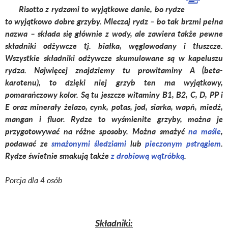
Risotto z rydzami to wyjątkowe danie, bo rydze
to wyjątkowo dobre grzyby. Mleczaj rydz – bo tak brzmi pełna
nazwa – składa się głównie z wody, ale zawiera także pewne
składniki odżywcze tj. białka, węglowodany i tłuszcze.
Wszystkie składniki odżywcze skumulowane są w kapeluszu
rydza. Najwięcej znajdziemy tu prowitaminy A (beta-
karotenu), to dzięki niej grzyb ten ma wyjątkowy,
pomarańczowy kolor. Są tu jeszcze witaminy B1, B2, C, D, PP i
E oraz minerały żelazo, cynk, potas, jod, siarka, wapń, miedź,
mangan i fluor. Rydze to wyśmienite grzyby, można je
przygotowywać na różne sposoby. Można smażyć
na maśle
,
podawać ze
smażonymi śledziami
lub
pieczonym pstrągiem
.
Rydze świetnie smakują także
z drobiową wątróbką
.
Porcja dla 4 osób
Składniki: