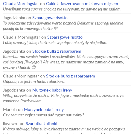
ClaudiaMorningstar
on
Cukinia faszerowana mielonym mięsem
Uwielbiam taką cukinie chociaz nie ukrywam, ze dawno jej nie jadłam.
Jagodzianka
on
Szparagowe risotto
To połączenie zdecydowanie warto poznać! Delikatne szparagi idealnie
pasują do kremowego risotta 💚
Claudia Morningstar
on
Szparagowe risotto
Lubię szparagi, lubię risotto ale w połączeniu nigdy nie jadłam.
Jagodzianka
on
Słodkie bułki z rabarbarem
Rabarbar ma swoich fanów i przeciwników. Może następnym razem zrobię
coś bardziej „Twojego”! Ale wiesz, że nadzienie można zamienić na inny,
pyszny składnik 😉.
ClaudiaMorningstar
on
Słodkie bułki z rabarbarem
Odpada, nie jestem fanka rabarbaru.
Jagodzianka
on
Murzynek babci Ireny
Witaj, oczywiście że można. Kefir, jogurt, maślankę można zawsze użyć
zamienne.Pozdrawiam
Mariola
on
Murzynek babci Ireny
Czy zamiast kefiru można dać jogurt naturalny?
ilovewro
on
Szarlotka Julianki
Krótko mówiąc: lubię tu być.Nieczęsto zdarza mi się wrócić do początku