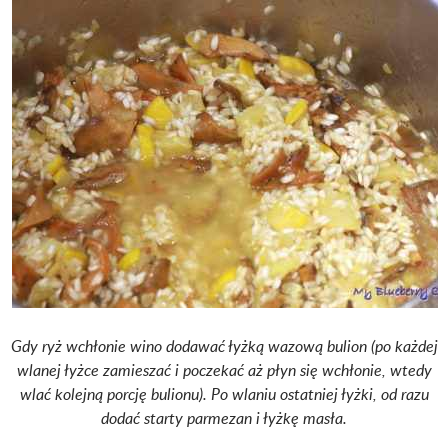
Gdy ryż wchłonie wino dodawać łyżką wazową bulion (po każdej
wlanej łyżce zamieszać i poczekać aż płyn się wchłonie, wtedy
wlać kolejną porcję bulionu). Po wlaniu ostatniej łyżki, od razu
dodać starty parmezan i łyżkę masła.