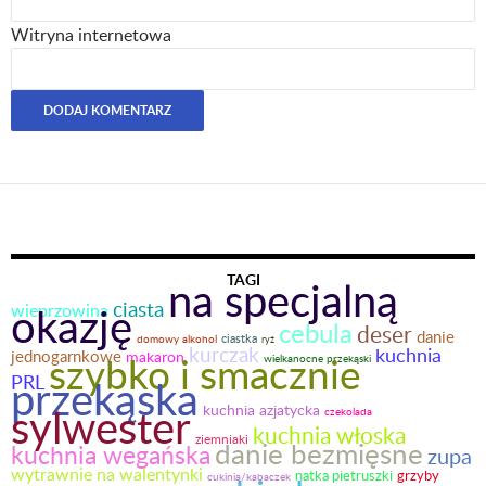
Witryna internetowa
TAGI
na specjalną
ciasta
okazję
wieprzowina
cebula
deser
danie
ciastka
domowy alkohol
ryż
kurczak
kuchnia
jednogarnkowe
szybko i smacznie
makaron
wielkanocne przekąski
PRL
przekąska
sylwester
kuchnia azjatycka
czekolada
kuchnia włoska
ziemniaki
danie bezmięsne
kuchnia wegańska
zupa
wytrawnie na walentynki
natka pietruszki
grzyby
cukinia/kabaczek