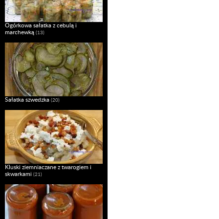
Ogórkowa sałatka z cebulą i
marchewką
(13)
Sałatka szwedzka
(20)
Kluski ziemniaczane z twarogiem i
skwarkami
(21)