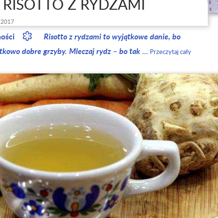
RISOTTO Z RYDZAMI
 2017
ności
Risotto z rydzami to wyjątkowe danie, bo
tkowo dobre grzyby. Mleczaj rydz – bo tak
…
Przeczytaj cały