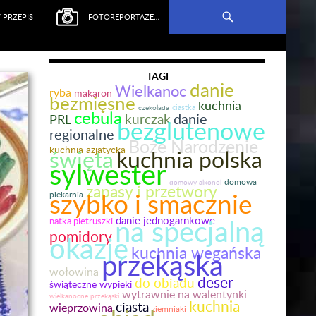
 PRZEPIS
FOTOREPORTAŻE…
TAGI
danie
Wielkanoc
ryba
makaron
bezmięsne
kuchnia
ciastka
czekolada
cebula
danie
kurczak
PRL
bezglutenowe
regionalne
Boże Narodzenie
kuchnia azjatycka
święta
kuchnia polska
sylwester
domowa
domowy alkohol
zapasy i przetwory
szybko i smacznie
piekarnia
na specjalną
danie jednogarnkowe
natka pietruszki
pomidory
okazję
kuchnia wegańska
przekąska
wołowina
deser
do obiadu
świąteczne wypieki
wytrawnie na walentynki
wielkanocne przekąski
kuchnia
ciasta
wieprzowina
ziemniaki