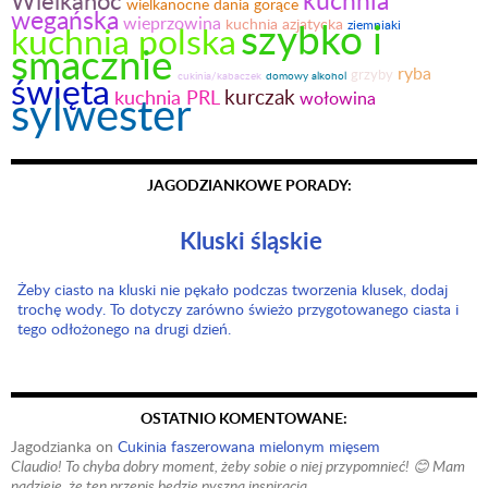
kuchnia
Wielkanoc
wielkanocne dania gorące
wegańska
wieprzowina
szybko i
kuchnia azjatycka
ziemniaki
kuchnia polska
smacznie
ryba
grzyby
święta
domowy alkohol
cukinia/kabaczek
kurczak
sylwester
kuchnia PRL
wołowina
JAGODZIANKOWE PORADY:
Kluski śląskie
Żeby ciasto na kluski nie pękało podczas tworzenia klusek, dodaj
trochę wody. To dotyczy zarówno świeżo przygotowanego ciasta i
tego odłożonego na drugi dzień.
OSTATNIO KOMENTOWANE:
Jagodzianka
on
Cukinia faszerowana mielonym mięsem
Claudio! To chyba dobry moment, żeby sobie o niej przypomnieć! 😊 Mam
nadzieję, że ten przepis będzie pyszną inspiracją.