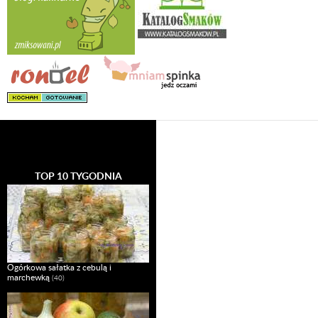
TOP 10 TYGODNIA
Ogórkowa sałatka z cebulą i
marchewką
(40)