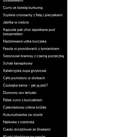
truskawkami
Curry ze świeżą kurkumą
Szybkie croissanty z fetą i pieczakami
Jabłka w cieście
Kapusta pak choi zapiekana pod
beszamelem
Nadziewane udka kurczaka
Fasola w pomidorach z tymiankiem
Sezonowe tiramisu z czarną porzeczką
Schab kanapkowy
Kalabryjska zupa grzybowa
Całe pomidory w słoikach
Czubajka kania – jak ją jeść?
Domowy sos teriyaki
Palak curry z kurczakiem
Czekoladowy crème brûlée
Kukurydzianka na rosole
Nalewka z rokitnika
Ciasto drożdżowe ze śliwkami
Kluski kładzione na rosole