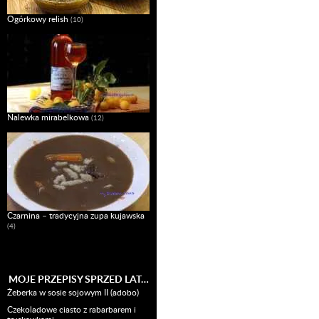
Ogórkowy relish
(10)
Nalewka mirabelkowa
(12)
Czarnina – tradycyjna zupa kujawska
(4)
MOJE PRZEPISY SPRZED LAT…
Żeberka w sosie sojowym II (adobo)
Czekoladowe ciasto z rabarbarem i