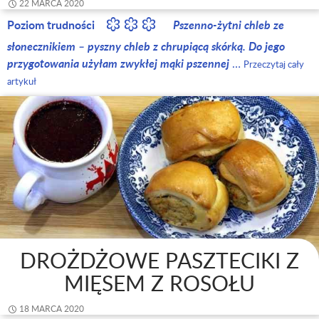
22 MARCA 2020
Poziom trudności
Pszenno-żytni chleb ze
słonecznikiem – pyszny chleb z chrupiącą skórką. Do jego
przygotowania użyłam zwykłej mąki pszennej
…
Przeczytaj cały
artykuł
DROŻDŻOWE PASZTECIKI Z
MIĘSEM Z ROSOŁU
18 MARCA 2020