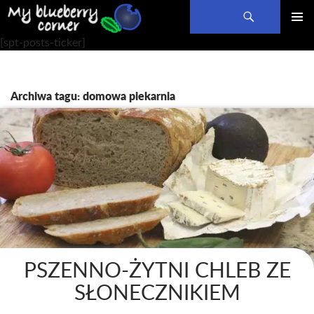
Szukaj
PRZEJDŹ
MENU
[spt-posts-ticker]
DO
GŁÓWN
TREŚCI
Archiwa tagu: domowa piekarnia
PSZENNO-ŻYTNI CHLEB ZE
SŁONECZNIKIEM