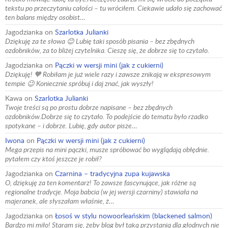
tekstu po przeczytaniu całości – tu wróciłem. Ciekawie udało się zachować
ten balans między osobist…
Jagodzianka
on
Szarlotka Julianki
Dziękuję za te słowa 😊 Lubię taki sposób pisania – bez zbędnych
ozdobników, za to bliżej czytelnika. Cieszę się, że dobrze się to czytało.
Jagodzianka
on
Pączki w wersji mini (jak z cukierni)
Dziękuję! 🧡 Robiłam je już wiele razy i zawsze znikają w ekspresowym
tempie 😉 Koniecznie spróbuj i daj znać, jak wyszły!
Kawa
on
Szarlotka Julianki
Twoje treści są po prostu dobrze napisane – bez zbędnych
ozdobników.Dobrze się to czytało. To podejście do tematu było rzadko
spotykane – i dobrze. Lubię, gdy autor pisze…
Iwona
on
Pączki w wersji mini (jak z cukierni)
Mega przepis na mini pączki, musze spróbować bo wyglądają obłędnie.
pytałem czy ktoś jeszcze je robił?
Jagodzianka
on
Czarnina – tradycyjna zupa kujawska
O, dziękuję za ten komentarz! To zawsze fascynujące, jak różne są
regionalne tradycje. Moja babcia (w jej wersji czarniny) stawiała na
majeranek, ale słyszałam właśnie, ż…
Jagodzianka
on
Łosoś w stylu nowoorleańskim (blackened salmon)
Bardzo mi miło! Staram się, żeby blog był taką przystanią dla głodnych nie