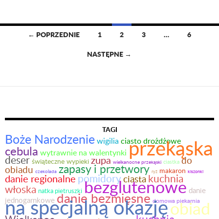
← POPRZEDNIE
1
2
3
…
6
Nawigacja
NASTĘPNE →
po
wpisach
TAGI
Boże Narodzenie
przekąska
wigilia
ciasto drożdżowe
cebula
wytrawnie na walentynki
deser
zupa
do
świąteczne wypieki
ciastka
wielkanocne przekąski
zapasy i przetwory
obiadu
makaron
czekolada
ryż
kiszonki
pomidory
kuchnia
danie regionalne
ciasta
bezglutenowe
włoska
danie
natka pietruszki
danie bezmięsne
na specjalną okazję
jednogarnkowe
domowa piekarnia
obiad