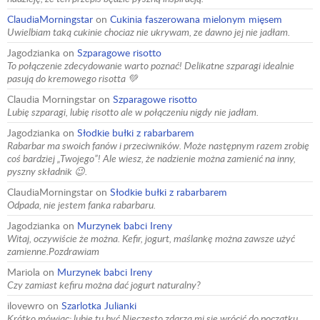
ClaudiaMorningstar
on
Cukinia faszerowana mielonym mięsem
Uwielbiam taką cukinie chociaz nie ukrywam, ze dawno jej nie jadłam.
Jagodzianka
on
Szparagowe risotto
To połączenie zdecydowanie warto poznać! Delikatne szparagi idealnie
pasują do kremowego risotta 💚
Claudia Morningstar
on
Szparagowe risotto
Lubię szparagi, lubię risotto ale w połączeniu nigdy nie jadłam.
Jagodzianka
on
Słodkie bułki z rabarbarem
Rabarbar ma swoich fanów i przeciwników. Może następnym razem zrobię
coś bardziej „Twojego”! Ale wiesz, że nadzienie można zamienić na inny,
pyszny składnik 😉.
ClaudiaMorningstar
on
Słodkie bułki z rabarbarem
Odpada, nie jestem fanka rabarbaru.
Jagodzianka
on
Murzynek babci Ireny
Witaj, oczywiście że można. Kefir, jogurt, maślankę można zawsze użyć
zamienne.Pozdrawiam
Mariola
on
Murzynek babci Ireny
Czy zamiast kefiru można dać jogurt naturalny?
ilovewro
on
Szarlotka Julianki
Krótko mówiąc: lubię tu być.Nieczęsto zdarza mi się wrócić do początku