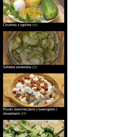
Chutney z ogórka
(43)
Sałatka szwedzka
(23)
Kluski ziemniaczane z twarogiem i
skwarkami
(29)