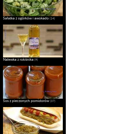
Sałatka z ogórków i awokado
(14)
Nalewka z rokitnika
(9)
Sos z pieczonych pomidorów
(37)