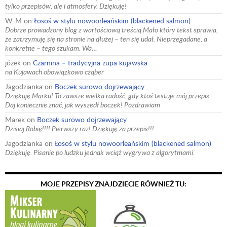
tylko przepisów, ale i atmosfery. Dziękuję!
W-M
on
Łosoś w stylu nowoorleańskim (blackened salmon)
Dobrze prowadzony blog z wartościową treścią.Mało który tekst sprawia,
że zatrzymuję się na stronie na dłużej – ten się udał. Nieprzegadane, a
konkretne – tego szukam. Wa…
józek
on
Czarnina – tradycyjna zupa kujawska
na Kujawach obowiązkowo cząber
Jagodzianka
on
Boczek surowo dojrzewający
Dziękuję Marku! To zawsze wielka radość, gdy ktoś testuje mój przepis.
Daj koniecznie znać, jak wyszedł boczek! Pozdrawiam
Marek
on
Boczek surowo dojrzewający
Dzisiaj Robię!!!! Pierwszy raz! Dziękuję za przepis!!!
Jagodzianka
on
Łosoś w stylu nowoorleańskim (blackened salmon)
Dziękuję. Pisanie po ludzku jednak wciąż wygrywa z algorytmami.
MOJE PRZEPISY ZNAJDZIECIE RÓWNIEŻ TU: