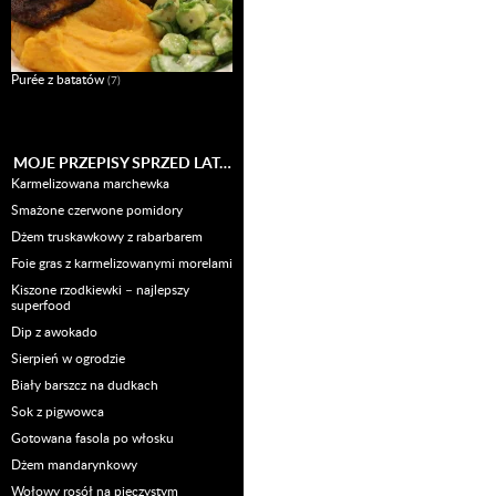
Purée z batatów
(7)
MOJE PRZEPISY SPRZED LAT…
Karmelizowana marchewka
Smażone czerwone pomidory
Dżem truskawkowy z rabarbarem
Foie gras z karmelizowanymi morelami
Kiszone rzodkiewki – najlepszy
superfood
Dip z awokado
Sierpień w ogrodzie
Biały barszcz na dudkach
Sok z pigwowca
Gotowana fasola po włosku
Dżem mandarynkowy
Wołowy rosół na pieczystym