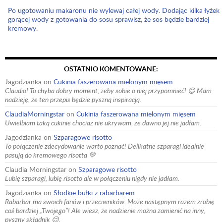
Po ugotowaniu makaronu nie wylewaj całej wody. Dodając kilka łyżek
gorącej wody z gotowania do sosu sprawisz, że sos będzie bardziej
kremowy.
OSTATNIO KOMENTOWANE:
Jagodzianka
on
Cukinia faszerowana mielonym mięsem
Claudio! To chyba dobry moment, żeby sobie o niej przypomnieć! 😊 Mam
nadzieję, że ten przepis będzie pyszną inspiracją.
ClaudiaMorningstar
on
Cukinia faszerowana mielonym mięsem
Uwielbiam taką cukinie chociaz nie ukrywam, ze dawno jej nie jadłam.
Jagodzianka
on
Szparagowe risotto
To połączenie zdecydowanie warto poznać! Delikatne szparagi idealnie
pasują do kremowego risotta 💚
Claudia Morningstar
on
Szparagowe risotto
Lubię szparagi, lubię risotto ale w połączeniu nigdy nie jadłam.
Jagodzianka
on
Słodkie bułki z rabarbarem
Rabarbar ma swoich fanów i przeciwników. Może następnym razem zrobię
coś bardziej „Twojego”! Ale wiesz, że nadzienie można zamienić na inny,
pyszny składnik 😉.