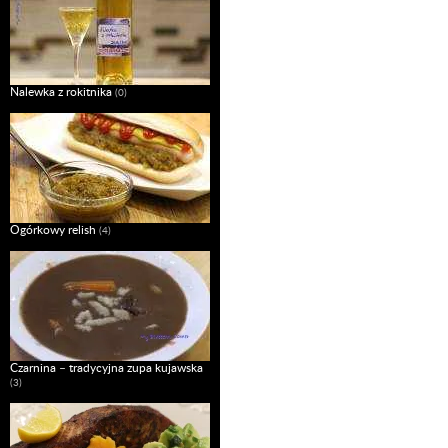
Nalewka z rokitnika
(0)
Ogórkowy relish
(4)
Czarnina – tradycyjna zupa kujawska
(3)