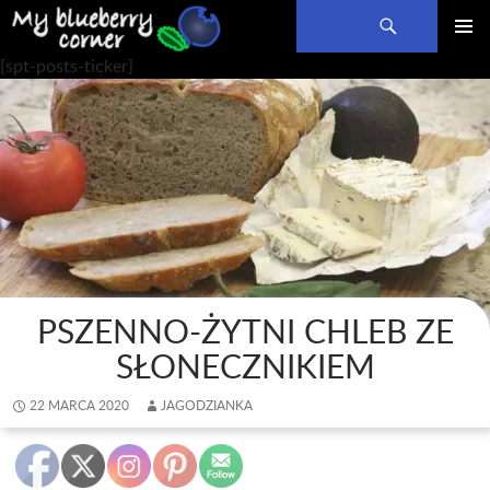
Szukaj
PRZEJDŹ
MENU
[spt-posts-ticker]
DO
GŁÓWN
TREŚCI
PSZENNO-ŻYTNI CHLEB ZE
SŁONECZNIKIEM
22 MARCA 2020
JAGODZIANKA