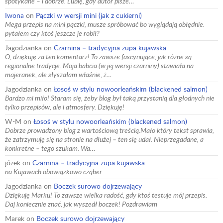
spotykane – i dobrze. Lubię, gdy autor pisze…
Iwona
on
Pączki w wersji mini (jak z cukierni)
Mega przepis na mini pączki, musze spróbować bo wyglądają obłędnie.
pytałem czy ktoś jeszcze je robił?
Jagodzianka
on
Czarnina – tradycyjna zupa kujawska
O, dziękuję za ten komentarz! To zawsze fascynujące, jak różne są
regionalne tradycje. Moja babcia (w jej wersji czarniny) stawiała na
majeranek, ale słyszałam właśnie, ż…
Jagodzianka
on
Łosoś w stylu nowoorleańskim (blackened salmon)
Bardzo mi miło! Staram się, żeby blog był taką przystanią dla głodnych nie
tylko przepisów, ale i atmosfery. Dziękuję!
W-M
on
Łosoś w stylu nowoorleańskim (blackened salmon)
Dobrze prowadzony blog z wartościową treścią.Mało który tekst sprawia,
że zatrzymuję się na stronie na dłużej – ten się udał. Nieprzegadane, a
konkretne – tego szukam. Wa…
józek
on
Czarnina – tradycyjna zupa kujawska
na Kujawach obowiązkowo cząber
Jagodzianka
on
Boczek surowo dojrzewający
Dziękuję Marku! To zawsze wielka radość, gdy ktoś testuje mój przepis.
Daj koniecznie znać, jak wyszedł boczek! Pozdrawiam
Marek
on
Boczek surowo dojrzewający