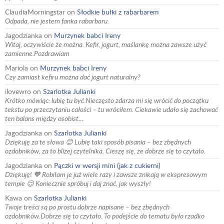
ClaudiaMorningstar
on
Słodkie bułki z rabarbarem
Odpada, nie jestem fanka rabarbaru.
Jagodzianka
on
Murzynek babci Ireny
Witaj, oczywiście że można. Kefir, jogurt, maślankę można zawsze użyć
zamienne.Pozdrawiam
Mariola
on
Murzynek babci Ireny
Czy zamiast kefiru można dać jogurt naturalny?
ilovewro
on
Szarlotka Julianki
Krótko mówiąc: lubię tu być.Nieczęsto zdarza mi się wrócić do początku
tekstu po przeczytaniu całości – tu wróciłem. Ciekawie udało się zachować
ten balans między osobist…
Jagodzianka
on
Szarlotka Julianki
Dziękuję za te słowa 😊 Lubię taki sposób pisania – bez zbędnych
ozdobników, za to bliżej czytelnika. Cieszę się, że dobrze się to czytało.
Jagodzianka
on
Pączki w wersji mini (jak z cukierni)
Dziękuję! 🧡 Robiłam je już wiele razy i zawsze znikają w ekspresowym
tempie 😉 Koniecznie spróbuj i daj znać, jak wyszły!
Kawa
on
Szarlotka Julianki
Twoje treści są po prostu dobrze napisane – bez zbędnych
ozdobników.Dobrze się to czytało. To podejście do tematu było rzadko