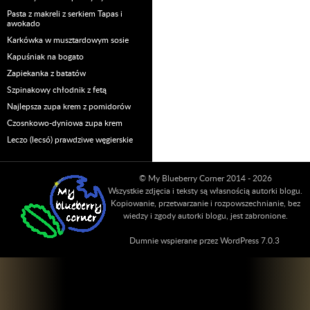
Pasta z makreli z serkiem Tapas i
awokado
Karkówka w musztardowym sosie
Kapuśniak na bogato
Zapiekanka z batatów
Szpinakowy chłodnik z fetą
Najlepsza zupa krem z pomidorów
Czosnkowo-dyniowa zupa krem
Leczo (lecsó) prawdziwe węgierskie
© My Blueberry Corner 2014 - 2026
Wszystkie zdjęcia i teksty są własnością autorki blogu.
Kopiowanie, przetwarzanie i rozpowszechnianie, bez
wiedzy i zgody autorki blogu, jest zabronione.
Dumnie wspierane przez WordPress 7.0.3