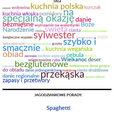
TAGI
kuchnia polska
kurczak
wołowina
na
kiszonki
kuchnia włoska
pomidory
specjalną okazję
danie
bezmięsne
Boże
wytrawnie na walentynki
święta
Narodzenie
ciasta
sylwester
ciastka
wielkanocne przekąski
zupa
świąteczne wypieki
szybko i
cukinia/kabaczek
smacznie
natka pietruszki
domowa piekarnia
grzyby
kuchnia wegańska
obiad
ryż
cebula
wigilia
kuchnia azjatycka
ziemniaki
Wielkanoc
deser
kuchnia PRL
ryba
wieprzowina
bezglutenowe
wielkanocne dania gorące
czekolada
do obiadu
przekąska
ciasto drożdżowe
danie jednogarnkowe
makaron
danie regionalne
domowy alkohol
zapasy i przetwory
JAGODZIANKOWE PORADY:
Spaghetti