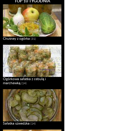
TOP 10 TYGODNIA
Chutney z ogórka
(31)
Ogórkowa sałatka z cebulą i
marchewką
(14)
Sałatka szwedzka
(14)