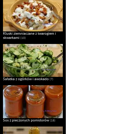
Kluski ziemniaczane z twarogiem i
skwarkami
(10)
Sałatka z ogórków i awokado
(7)
Sos z pieczonych pomidorów
(18)