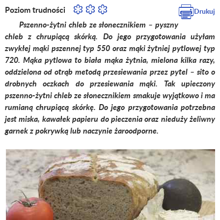
Poziom trudności
Drukuj
Pszenno-żytni chleb ze słonecznikiem – pyszny
chleb z chrupiącą skórką. Do jego przygotowania użyłam
zwykłej mąki pszennej typ 550 oraz mąki żytniej pytlowej typ
720. Mąka pytlowa to biała mąka żytnia, mielona kilka razy,
oddzielona od otrąb metodą przesiewania przez pytel – sito o
drobnych oczkach do przesiewania mąki. Tak upieczony
pszenno-żytni chleb ze słonecznikiem smakuje wyjątkowo i ma
rumianą chrupiącą skórkę. Do jego przygotowania potrzebna
jest miska, kawałek papieru do pieczenia oraz nieduży żeliwny
garnek z pokrywką lub naczynie żaroodporne.