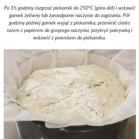
Po 1½ godziny rozgrzać piekarnik do 250°C (góra-dół) i wstawić
garnek żeliwny lub żaroodporne naczynie do zagrzania. Pół
godziny później garnek wyjąć z piekarnika, przenieść ciasto
razem z papierem do gorącego naczynia, przykryć pokrywką i
wstawić z powrotem do piekarnika.