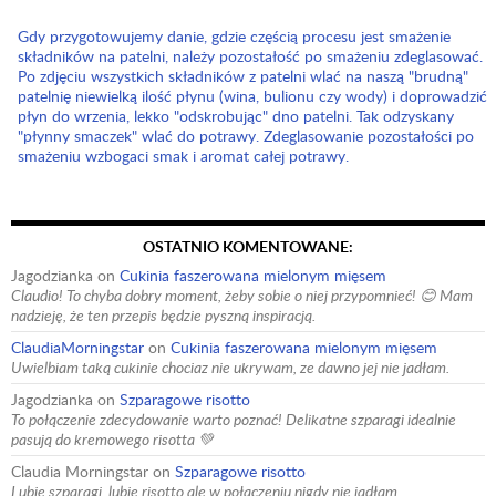
Gdy przygotowujemy danie, gdzie częścią procesu jest smażenie
składników na patelni, należy pozostałość po smażeniu zdeglasować.
Po zdjęciu wszystkich składników z patelni wlać na naszą "brudną"
patelnię niewielką ilość płynu (wina, bulionu czy wody) i doprowadzić
płyn do wrzenia, lekko "odskrobując" dno patelni. Tak odzyskany
"płynny smaczek" wlać do potrawy. Zdeglasowanie pozostałości po
smażeniu wzbogaci smak i aromat całej potrawy.
OSTATNIO KOMENTOWANE:
Jagodzianka
on
Cukinia faszerowana mielonym mięsem
Claudio! To chyba dobry moment, żeby sobie o niej przypomnieć! 😊 Mam
nadzieję, że ten przepis będzie pyszną inspiracją.
ClaudiaMorningstar
on
Cukinia faszerowana mielonym mięsem
Uwielbiam taką cukinie chociaz nie ukrywam, ze dawno jej nie jadłam.
Jagodzianka
on
Szparagowe risotto
To połączenie zdecydowanie warto poznać! Delikatne szparagi idealnie
pasują do kremowego risotta 💚
Claudia Morningstar
on
Szparagowe risotto
Lubię szparagi, lubię risotto ale w połączeniu nigdy nie jadłam.