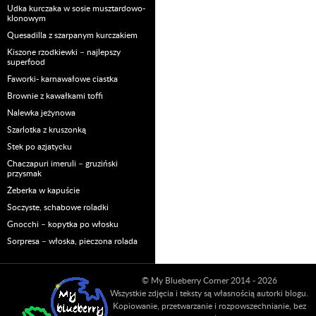
Udka kurczaka w sosie musztardowo-
klonowym
Quesadilla z szarpanym kurczakiem
Kiszone rzodkiewki – najlepszy
superfood
Faworki- karnawałowe ciastka
Brownie z kawałkami toffi
Nalewka jeżynowa
Szarlotka z kruszonką
Stek po azjatycku
Chaczapuri imeruli – gruziński
przysmak
Żeberka w kapuście
Soczyste, schabowe roladki
Gnocchi – kopytka po włosku
Sorpresa – włoska, pieczona rolada
© My Blueberry Corner 2014 - 2026
Wszystkie zdjęcia i teksty są własnością autorki blogu.
Kopiowanie, przetwarzanie i rozpowszechnianie, bez