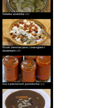
Sałatka szwedzka
(26)
Kluski ziemniaczane z twarogiem i
skwarkami
(29)
Sos z pieczonych pomidorów
(11)