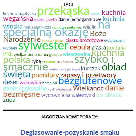
TAGI
przekąska
kuchnia
kuchnia azjatycka
kiszonki
wegańska
kuchnia
na
danie jednogarnkowe
grzyby
ciastka
włoska
specjalną okazję
wigilia
natka pietruszki
domowa piekarnia
Boże
Narodzenie
sylwester
ciasto drożdżowe
świąteczne
domowy alkohol
cebula
ciasta
kuchnia
wypieki
kuchnia
PRL
wieprzowina
szybko i
wielkanocne dania gorące
polska
ryba
smacznie
makaron
obiad
czekolada
kurczak
święta
wielkanocne przekąski
zapasy i przetwory
pomidory
bezglutenowe
deser
wołowina
ziemniaki
ryż
danie
Wielkanoc
danie regionalne
cukinia/kabaczek
bezmięsne
do obiadu
wytrawnie na walentynki
zupa
JAGODZIANKOWE PORADY:
Deglasowanie-pozyskanie smaku