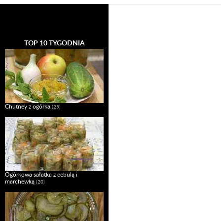
TOP 10 TYGODNIA
Chutney z ogórka
(25)
Ogórkowa sałatka z cebulą i
marchewką
(20)