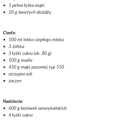
1 pełna łyżka mąki
20 g świeżych drożdży
Ciasto:
100 ml lekko ciepłego mleka
3 żółtka
3 łyżki cukru (ok. 80 g)
100 g masła
450 g mąki pszennej typ 550
szczypta soli
zaczyn
Nadzienie:
600 g borówek amerykańskich
4 łyżki cukru