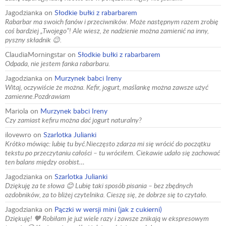
Jagodzianka
on
Słodkie bułki z rabarbarem
Rabarbar ma swoich fanów i przeciwników. Może następnym razem zrobię
coś bardziej „Twojego”! Ale wiesz, że nadzienie można zamienić na inny,
pyszny składnik 😉.
ClaudiaMorningstar
on
Słodkie bułki z rabarbarem
Odpada, nie jestem fanka rabarbaru.
Jagodzianka
on
Murzynek babci Ireny
Witaj, oczywiście że można. Kefir, jogurt, maślankę można zawsze użyć
zamienne.Pozdrawiam
Mariola
on
Murzynek babci Ireny
Czy zamiast kefiru można dać jogurt naturalny?
ilovewro
on
Szarlotka Julianki
Krótko mówiąc: lubię tu być.Nieczęsto zdarza mi się wrócić do początku
tekstu po przeczytaniu całości – tu wróciłem. Ciekawie udało się zachować
ten balans między osobist…
Jagodzianka
on
Szarlotka Julianki
Dziękuję za te słowa 😊 Lubię taki sposób pisania – bez zbędnych
ozdobników, za to bliżej czytelnika. Cieszę się, że dobrze się to czytało.
Jagodzianka
on
Pączki w wersji mini (jak z cukierni)
Dziękuję! 🧡 Robiłam je już wiele razy i zawsze znikają w ekspresowym