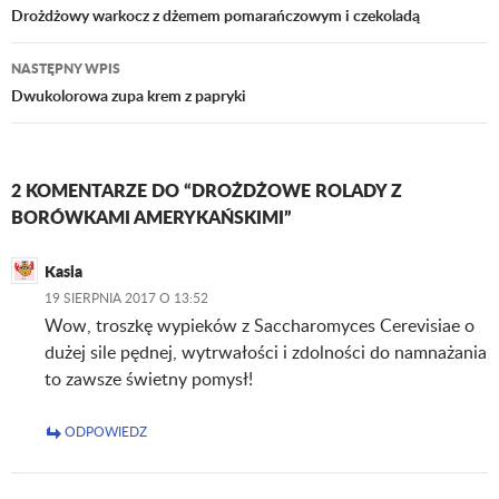
Nawigacja
Drożdżowy warkocz z dżemem pomarańczowym i czekoladą
wpisu
NASTĘPNY WPIS
Dwukolorowa zupa krem z papryki
2 KOMENTARZE DO “DROŻDŻOWE ROLADY Z
BORÓWKAMI AMERYKAŃSKIMI”
Kasia
19 SIERPNIA 2017 O 13:52
Wow, troszkę wypieków z Saccharomyces Cerevisiae o
dużej sile pędnej, wytrwałości i zdolności do namnażania
to zawsze świetny pomysł!
ODPOWIEDZ