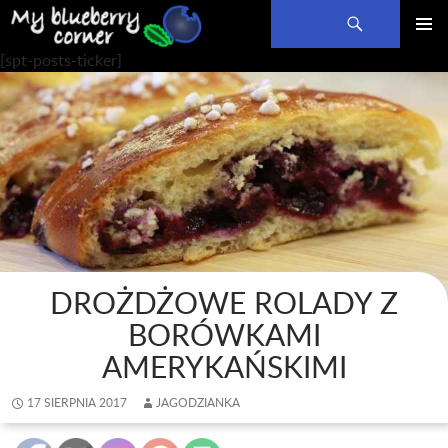
Szukaj
PRZEJDŹ
MENU
[spt-posts-ticker]
DO
GŁÓWN
TREŚCI
DROŻDŻOWE ROLADY Z
BORÓWKAMI
AMERYKAŃSKIMI
17 SIERPNIA 2017
JAGODZIANKA