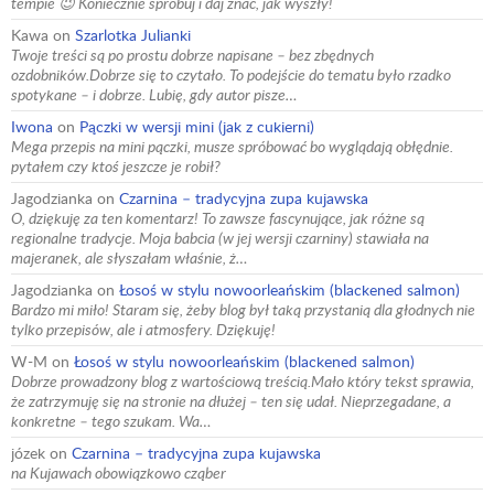
tempie 😉 Koniecznie spróbuj i daj znać, jak wyszły!
Kawa
on
Szarlotka Julianki
Twoje treści są po prostu dobrze napisane – bez zbędnych
ozdobników.Dobrze się to czytało. To podejście do tematu było rzadko
spotykane – i dobrze. Lubię, gdy autor pisze…
Iwona
on
Pączki w wersji mini (jak z cukierni)
Mega przepis na mini pączki, musze spróbować bo wyglądają obłędnie.
pytałem czy ktoś jeszcze je robił?
Jagodzianka
on
Czarnina – tradycyjna zupa kujawska
O, dziękuję za ten komentarz! To zawsze fascynujące, jak różne są
regionalne tradycje. Moja babcia (w jej wersji czarniny) stawiała na
majeranek, ale słyszałam właśnie, ż…
Jagodzianka
on
Łosoś w stylu nowoorleańskim (blackened salmon)
Bardzo mi miło! Staram się, żeby blog był taką przystanią dla głodnych nie
tylko przepisów, ale i atmosfery. Dziękuję!
W-M
on
Łosoś w stylu nowoorleańskim (blackened salmon)
Dobrze prowadzony blog z wartościową treścią.Mało który tekst sprawia,
że zatrzymuję się na stronie na dłużej – ten się udał. Nieprzegadane, a
konkretne – tego szukam. Wa…
józek
on
Czarnina – tradycyjna zupa kujawska
na Kujawach obowiązkowo cząber