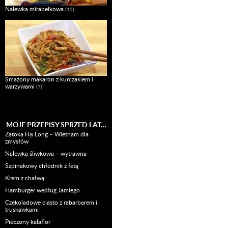
Nalewka mirabelkowa
(15)
Smażony makaron z kurczakiem i
warzywami
(7)
MOJE PRZEPISY SPRZED LAT…
Zatoka Hạ Long – Wietnam dla
zmysłów
Nalewka śliwkowa – wytrawna
Szpinakowy chłodnik z fetą
Krem z chałwą
Hamburger według Jamiego
Czekoladowe ciasto z rabarbarem i
truskawkami
Pieczony kalafior