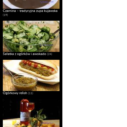
Czarnina – tradycyjna zupa kujawska
(19)
Sałatka z ogórków i awokado
(24)
Ogórkowy relish
(11)