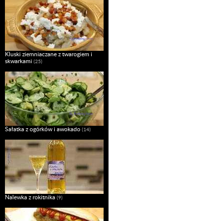
Kluski ziemniaczane z twarogiem i
skwarkami
(25)
Sałatka z ogórków i awokado
(14)
Nalewka z rokitnika
(9)