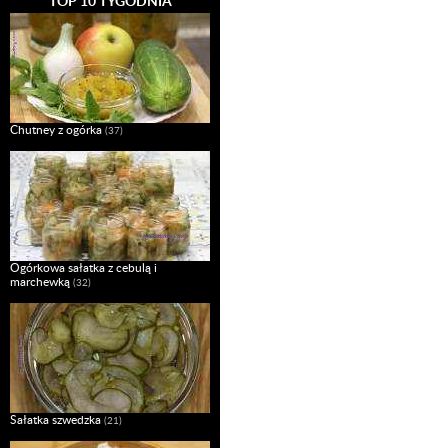
TOP 10 TYGODNIA
Chutney z ogórka
(37)
Ogórkowa sałatka z cebulą i
marchewką
(32)
Sałatka szwedzka
(21)