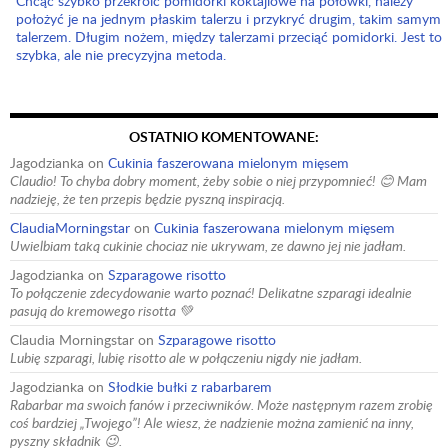
Chcąc szybko przekroić pomidorki koktajlowe na połówki, należy
położyć je na jednym płaskim talerzu i przykryć drugim, takim samym
talerzem. Długim nożem, między talerzami przeciąć pomidorki. Jest to
szybka, ale nie precyzyjna metoda.
OSTATNIO KOMENTOWANE:
Jagodzianka
on
Cukinia faszerowana mielonym mięsem
Claudio! To chyba dobry moment, żeby sobie o niej przypomnieć! 😊 Mam
nadzieję, że ten przepis będzie pyszną inspiracją.
ClaudiaMorningstar
on
Cukinia faszerowana mielonym mięsem
Uwielbiam taką cukinie chociaz nie ukrywam, ze dawno jej nie jadłam.
Jagodzianka
on
Szparagowe risotto
To połączenie zdecydowanie warto poznać! Delikatne szparagi idealnie
pasują do kremowego risotta 💚
Claudia Morningstar
on
Szparagowe risotto
Lubię szparagi, lubię risotto ale w połączeniu nigdy nie jadłam.
Jagodzianka
on
Słodkie bułki z rabarbarem
Rabarbar ma swoich fanów i przeciwników. Może następnym razem zrobię
coś bardziej „Twojego”! Ale wiesz, że nadzienie można zamienić na inny,
pyszny składnik 😉.