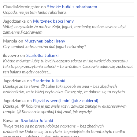
ClaudiaMorningstar
on
Słodkie bułki z rabarbarem
Odpada, nie jestem fanka rabarbaru.
Jagodzianka
on
Murzynek babci Ireny
Witaj, oczywiście że można. Kefir, jogurt, maślankę można zawsze użyć
zamienne.Pozdrawiam
Mariola
on
Murzynek babci Ireny
Czy zamiast kefiru można dać jogurt naturalny?
ilovewro
on
Szarlotka Julianki
Krótko mówiąc: lubię tu być.Nieczęsto zdarza mi się wrócić do początku
tekstu po przeczytaniu całości – tu wróciłem. Ciekawie udało się zachować
ten balans między osobist…
Jagodzianka
on
Szarlotka Julianki
Dziękuję za te słowa 😊 Lubię taki sposób pisania – bez zbędnych
ozdobników, za to bliżej czytelnika. Cieszę się, że dobrze się to czytało.
Jagodzianka
on
Pączki w wersji mini (jak z cukierni)
Dziękuję! 🧡 Robiłam je już wiele razy i zawsze znikają w ekspresowym
tempie 😉 Koniecznie spróbuj i daj znać, jak wyszły!
Kawa
on
Szarlotka Julianki
Twoje treści są po prostu dobrze napisane – bez zbędnych
ozdobników.Dobrze się to czytało. To podejście do tematu było rzadko
spotykane – i dobrze. Lubię, gdy autor pisze…