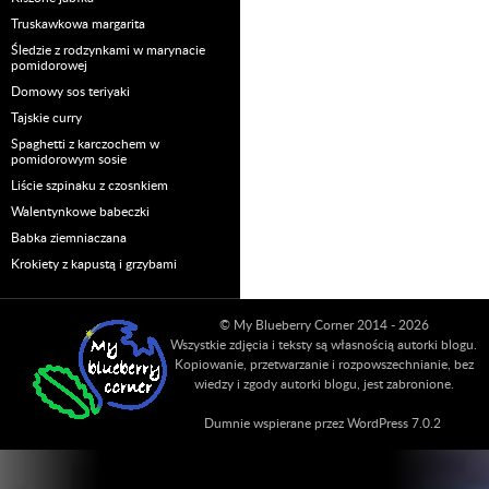
Truskawkowa margarita
Śledzie z rodzynkami w marynacie
pomidorowej
Domowy sos teriyaki
Tajskie curry
Spaghetti z karczochem w
pomidorowym sosie
Liście szpinaku z czosnkiem
Walentynkowe babeczki
Babka ziemniaczana
Krokiety z kapustą i grzybami
© My Blueberry Corner 2014 - 2026
Wszystkie zdjęcia i teksty są własnością autorki blogu.
Kopiowanie, przetwarzanie i rozpowszechnianie, bez
wiedzy i zgody autorki blogu, jest zabronione.
Dumnie wspierane przez WordPress 7.0.2