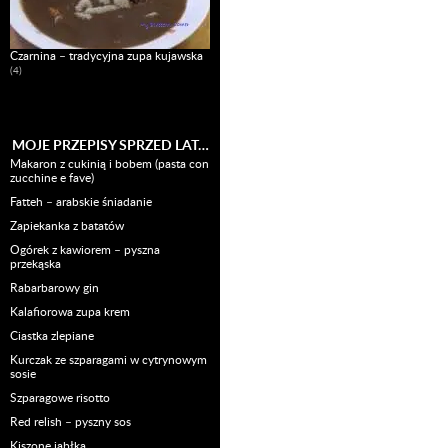
Czarnina – tradycyjna zupa kujawska
(4)
MOJE PRZEPISY SPRZED LAT…
Makaron z cukinią i bobem (pasta con
zucchine e fave)
Fatteh – arabskie śniadanie
Zapiekanka z batatów
Ogórek z kawiorem – pyszna
przekąska
Rabarbarowy gin
Kalafiorowa zupa krem
Ciastka zlepiane
Kurczak ze szparagami w cytrynowym
sosie
Szparagowe risotto
Red relish – pyszny sos
Kiszone jabłka