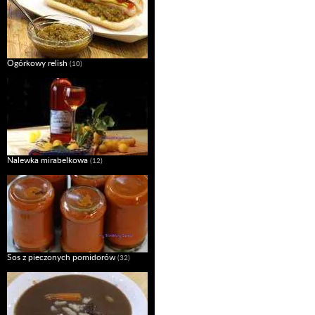
Ogórkowy relish
(10)
Nalewka mirabelkowa
(12)
Sos z pieczonych pomidorów
(32)