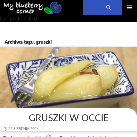
Szukaj
PRZEJDŹ
MENU
[spt-posts-ticker]
DO
GŁÓWN
TREŚCI
Archiwa tagu: gruszki
GRUSZKI W OCCIE
26 SIERPNIA 2024