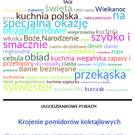
TAGI
święta
Wielkanoc
ryba
na
makaron
ciastka
cukinia/kabaczek
kuchnia polska
specjalną okazję
grzyby
natka pietruszki
ryż
bezglutenowe
kuchnia
wieprzowina
szybko i
Boże Narodzenie
włoska
smacznie
kiszonki
deser
danie
ciasto drożdżowe
pomidory
regionalne
zupa
świąteczne wypieki
obiad
czekolada
cebula
kuchnia wegańska
zapasy i
przetwory
do obiadu
ciasta
wigilia
ziemniaki
domowa
danie bezmięsne
przekąska
wytrawnie na walentynki
piekarnia
wołowina
wielkanocne dania gorące
sylwester
danie jednogarnkowe
kuchnia azjatycka
wielkanocne przekąski
kurczak
kuchnia PRL
domowy alkohol
JAGODZIANKOWE PORADY:
Krojenie pomidorów koktajlowych