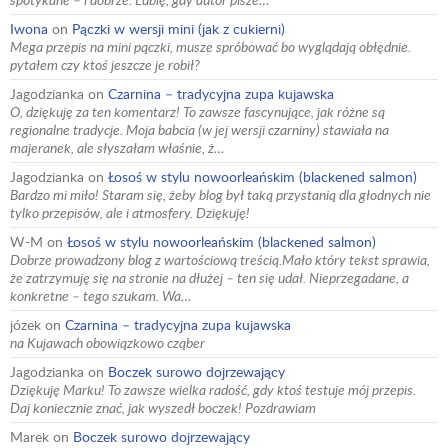
Iwona
on
Pączki w wersji mini (jak z cukierni)
Mega przepis na mini pączki, musze spróbować bo wyglądają obłędnie.
pytałem czy ktoś jeszcze je robił?
Jagodzianka
on
Czarnina – tradycyjna zupa kujawska
O, dziękuję za ten komentarz! To zawsze fascynujące, jak różne są
regionalne tradycje. Moja babcia (w jej wersji czarniny) stawiała na
majeranek, ale słyszałam właśnie, ż…
Jagodzianka
on
Łosoś w stylu nowoorleańskim (blackened salmon)
Bardzo mi miło! Staram się, żeby blog był taką przystanią dla głodnych nie
tylko przepisów, ale i atmosfery. Dziękuję!
W-M
on
Łosoś w stylu nowoorleańskim (blackened salmon)
Dobrze prowadzony blog z wartościową treścią.Mało który tekst sprawia,
że zatrzymuję się na stronie na dłużej – ten się udał. Nieprzegadane, a
konkretne – tego szukam. Wa…
józek
on
Czarnina – tradycyjna zupa kujawska
na Kujawach obowiązkowo cząber
Jagodzianka
on
Boczek surowo dojrzewający
Dziękuję Marku! To zawsze wielka radość, gdy ktoś testuje mój przepis.
Daj koniecznie znać, jak wyszedł boczek! Pozdrawiam
Marek
on
Boczek surowo dojrzewający