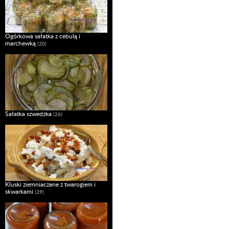
Ogórkowa sałatka z cebulą i
marchewką
(20)
Sałatka szwedzka
(26)
Kluski ziemniaczane z twarogiem i
skwarkami
(29)