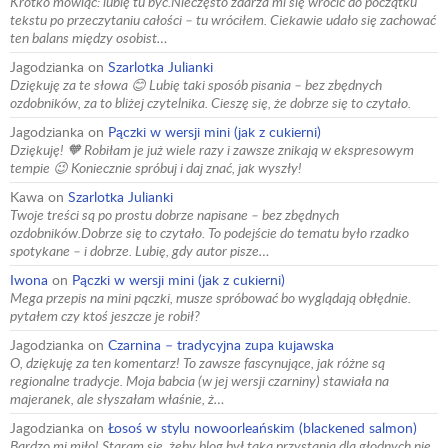
Krótko mówiąc: lubię tu być.Nieczęsto zdarza mi się wrócić do początku
tekstu po przeczytaniu całości – tu wróciłem. Ciekawie udało się zachować
ten balans między osobist…
Jagodzianka
on
Szarlotka Julianki
Dziękuję za te słowa 😊 Lubię taki sposób pisania – bez zbędnych
ozdobników, za to bliżej czytelnika. Cieszę się, że dobrze się to czytało.
Jagodzianka
on
Pączki w wersji mini (jak z cukierni)
Dziękuję! 🧡 Robiłam je już wiele razy i zawsze znikają w ekspresowym
tempie 😉 Koniecznie spróbuj i daj znać, jak wyszły!
Kawa
on
Szarlotka Julianki
Twoje treści są po prostu dobrze napisane – bez zbędnych
ozdobników.Dobrze się to czytało. To podejście do tematu było rzadko
spotykane – i dobrze. Lubię, gdy autor pisze…
Iwona
on
Pączki w wersji mini (jak z cukierni)
Mega przepis na mini pączki, musze spróbować bo wyglądają obłędnie.
pytałem czy ktoś jeszcze je robił?
Jagodzianka
on
Czarnina – tradycyjna zupa kujawska
O, dziękuję za ten komentarz! To zawsze fascynujące, jak różne są
regionalne tradycje. Moja babcia (w jej wersji czarniny) stawiała na
majeranek, ale słyszałam właśnie, ż…
Jagodzianka
on
Łosoś w stylu nowoorleańskim (blackened salmon)
Bardzo mi miło! Staram się, żeby blog był taką przystanią dla głodnych nie