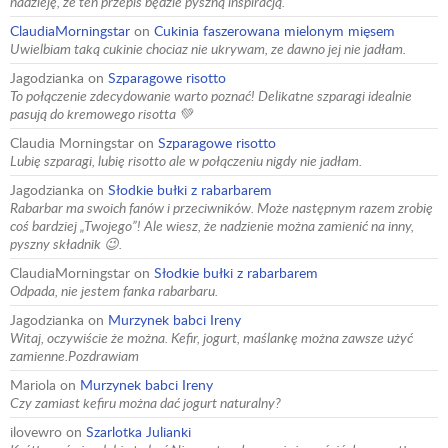
nadzieję, że ten przepis będzie pyszną inspiracją.
ClaudiaMorningstar
on
Cukinia faszerowana mielonym mięsem
Uwielbiam taką cukinie chociaz nie ukrywam, ze dawno jej nie jadłam.
Jagodzianka
on
Szparagowe risotto
To połączenie zdecydowanie warto poznać! Delikatne szparagi idealnie
pasują do kremowego risotta 💚
Claudia Morningstar
on
Szparagowe risotto
Lubię szparagi, lubię risotto ale w połączeniu nigdy nie jadłam.
Jagodzianka
on
Słodkie bułki z rabarbarem
Rabarbar ma swoich fanów i przeciwników. Może następnym razem zrobię
coś bardziej „Twojego”! Ale wiesz, że nadzienie można zamienić na inny,
pyszny składnik 😉.
ClaudiaMorningstar
on
Słodkie bułki z rabarbarem
Odpada, nie jestem fanka rabarbaru.
Jagodzianka
on
Murzynek babci Ireny
Witaj, oczywiście że można. Kefir, jogurt, maślankę można zawsze użyć
zamienne.Pozdrawiam
Mariola
on
Murzynek babci Ireny
Czy zamiast kefiru można dać jogurt naturalny?
ilovewro
on
Szarlotka Julianki