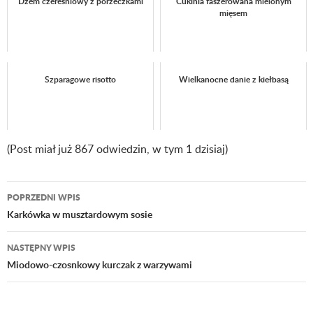
Dżem czereśniowy z porzeczkami
Cukinia faszerowana mielonym
mięsem
Szparagowe risotto
Wielkanocne danie z kiełbasą
(Post miał już 867 odwiedzin, w tym 1 dzisiaj)
POPRZEDNI WPIS
Nawigacja
Karkówka w musztardowym sosie
wpisu
NASTĘPNY WPIS
Miodowo-czosnkowy kurczak z warzywami