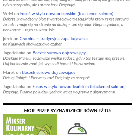
tylko przepisów, ale i atmosfery. Dziękuję!
W-M
on
Łosoś w stylu nowoorleańskim (blackened salmon)
Dobrze prowadzony blog z wartościową treścią.Mało który tekst sprawia,
że zatrzymuję się na stronie na dłużej – ten się udał. Nieprzegadane, a
konkretne – tego szukam. Wa…
józek
on
Czarnina – tradycyjna zupa kujawska
na Kujawach obowiązkowo cząber
Jagodzianka
on
Boczek surowo dojrzewający
Dziękuję Marku! To zawsze wielka radość, gdy ktoś testuje mój przepis.
Daj koniecznie znać, jak wyszedł boczek! Pozdrawiam
Marek
on
Boczek surowo dojrzewający
Dzisiaj Robię!!!! Pierwszy raz! Dziękuję za przepis!!!
Jagodzianka
on
Łosoś w stylu nowoorleańskim (blackened salmon)
Dziękuję. Pisanie po ludzku jednak wciąż wygrywa z algorytmami.
MOJE PRZEPISY ZNAJDZIECIE RÓWNIEŻ TU: