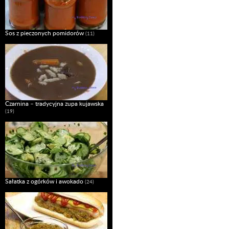
Sos z pieczonych pomidorów
(11)
Czarnina – tradycyjna zupa kujawska
(19)
Sałatka z ogórków i awokado
(24)