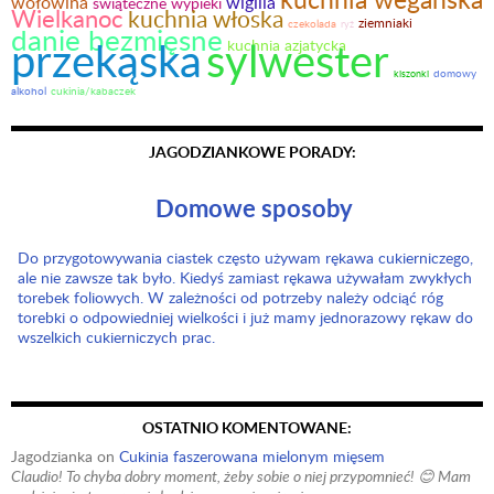
wołowina
wigilia
świąteczne wypieki
Wielkanoc
kuchnia włoska
ziemniaki
czekolada
ryż
danie bezmięsne
przekąska
sylwester
kuchnia azjatycka
domowy
kiszonki
alkohol
cukinia/kabaczek
JAGODZIANKOWE PORADY:
Domowe sposoby
Do przygotowywania ciastek często używam rękawa cukierniczego,
ale nie zawsze tak było. Kiedyś zamiast rękawa używałam zwykłych
torebek foliowych. W zależności od potrzeby należy odciąć róg
torebki o odpowiedniej wielkości i już mamy jednorazowy rękaw do
wszelkich cukierniczych prac.
OSTATNIO KOMENTOWANE:
Jagodzianka
on
Cukinia faszerowana mielonym mięsem
Claudio! To chyba dobry moment, żeby sobie o niej przypomnieć! 😊 Mam