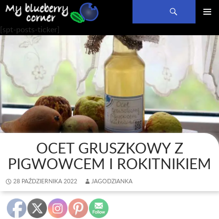
Szukaj
PRZEJDŹ
MENU
[spt-posts-ticker]
DO
GŁÓWN
TREŚCI
OCET GRUSZKOWY Z
PIGWOWCEM I ROKITNIKIEM
28 PAŹDZIERNIKA 2022
JAGODZIANKA