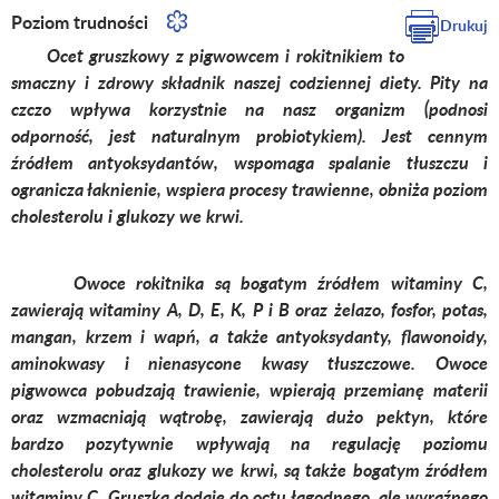
Poziom trudności
Drukuj
Ocet gruszkowy z pigwowcem i rokitnikiem to
smaczny i zdrowy składnik naszej codziennej diety. Pity na
czczo wpływa korzystnie na nasz organizm (podnosi
odporność, jest naturalnym probiotykiem). Jest cennym
źródłem antyoksydantów, wspomaga spalanie tłuszczu i
ogranicza łaknienie, wspiera procesy trawienne, obniża poziom
cholesterolu i glukozy we krwi.
Owoce rokitnika są bogatym źródłem witaminy C,
zawierają witaminy A, D, E, K, P i B oraz żelazo, fosfor, potas,
mangan, krzem i wapń, a także antyoksydanty, flawonoidy,
aminokwasy i nienasycone kwasy tłuszczowe. Owoce
pigwowca pobudzają trawienie, wpierają przemianę materii
oraz wzmacniają wątrobę, zawierają dużo pektyn, które
bardzo pozytywnie wpływają na regulację poziomu
cholesterolu oraz glukozy we krwi, są także bogatym źródłem
witaminy C. Gruszka dodaje do octu łagodnego, ale wyraźnego