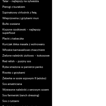
Tatar – najlepszy na sylwestra
Pierogi z burakiem
Szpinakowy chłodnik z fetą
Wieprzowina z grzybami mun
Bułki owsiane
Kiszone rzodkiewki – najlepszy
superfood
Placki z kabaczka
Kurczak tikka masala z wolnowaru
Włoskie karnawałowe chiacchiere
Zielone naleśniki ziołowo – kokosowe
Red relish – pyszny sos
Ryba smażona w panierce panko
Risotto z grzybami
Żeberka w sosie sojowym II (adobo)
Sos amatriciana
Wytrawne naleśniki z serowym sosem
Sos farmerski (ranch dressing)
Sos z rydzami