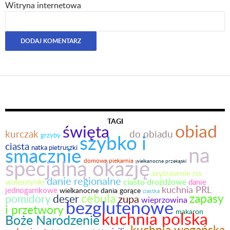
Witryna internetowa
TAGI
obiad
święta
kurczak
do obiadu
ryba
szybko i
grzyby
ciasta
na
smacznie
natka pietruszki
specjalną okazję
domowa piekarnia
wielkanocne przekąski
wytrawnie na
danie regionalne
walentynki
ciasto drożdżowe
danie
kuchnia PRL
jednogarnkowe
wielkanocne dania gorące
ciastka
cebula
zapasy
pomidory
deser
zupa
wieprzowina
bezglutenowe
i przetwory
makaron
kuchnia polska
Boże Narodzenie
kuchnia wegańska