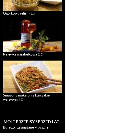
Ogórkowy relish
(11)
Nalewka mirabelkowa
(15)
Smażony makaron z kurczakiem i
warzywami
(7)
MOJE PRZEPISY SPRZED LAT…
Buraczki zasmażane – pyszne