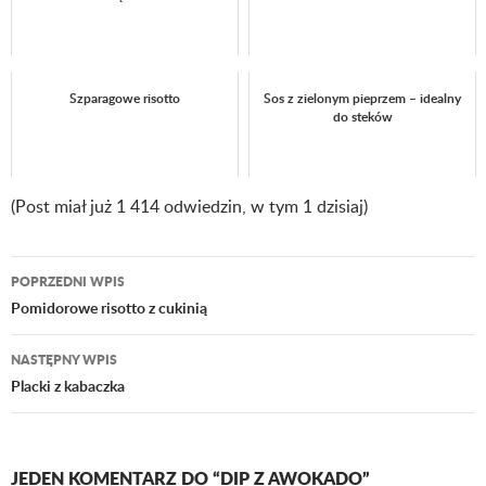
Szparagowe risotto
Sos z zielonym pieprzem – idealny
do steków
(Post miał już 1 414 odwiedzin, w tym 1 dzisiaj)
POPRZEDNI WPIS
Nawigacja
Pomidorowe risotto z cukinią
wpisu
NASTĘPNY WPIS
Placki z kabaczka
JEDEN KOMENTARZ DO “DIP Z AWOKADO”