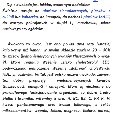
Dip z awokado jest lekkim, smacznym dodatkiem.
Świetnie pasuje do
placków ziemniaczanych
,
placków z
cukinii
lub
kabaczka
, do kanapek, do nachos i
placków tortilli
,
do warzyw pokrojonych w słupki t.j. marchewki, selera
naciowego czy ogórków.
Awokado to owoc. Jest ono ponad dwa razy bardziej
kaloryczny niż banan. w swoim składzie zawiera 20 – 30%
tłuszczów (jednonienasyconych kwasów tłuszczowych omega-
9), które regulują stężenie „złego cholesterolu” LDL,
podwyższając jednoczenie stężenie „dobrego” cholesterolu
HDL. Smaczliwka, bo tak jest polska nazwa awokado, zawiera
też dobrą proporcję wielonienasyconych kwasów
tłuszczowych omega-3 i omega-6, które są niezbędne do
prawidłowego funkcjonowania organizmu. To dobre źródło
białka i błonnika, witaminy E oraz A, B1, B2, C, PP, K, H,
kwasu pantotenowego oraz kwasu foliowego, a także
mikroelementów: wapnia, żelaza, magnezu, fosforu, potasu,