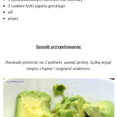
3 czubate łyżki jogurtu greckiego
sól
pieprz
Sposób przygotowania:
Awokado przekroić na 2 połówki, usunąć pestkę. Łyżką wyjąć
miąższ z łupiny i rozgnieść widelcem.