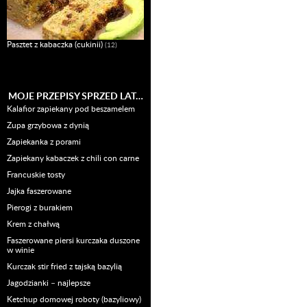
Pasztet z kabaczka (cukinii)
(12)
MOJE PRZEPISY SPRZED LAT…
Kalafior zapiekany pod beszamelem
Zupa grzybowa z dynią
Zapiekanka z porami
Zapiekany kabaczek z chili con carne
Francuskie tosty
Jajka faszerowane
Pierogi z burakiem
Krem z chałwą
Faszerowane piersi kurczaka duszone
w winie
Kurczak stir fried z tajską bazylią
Jagodzianki – najlepsze
Ketchup domowej roboty (bazyliowy)