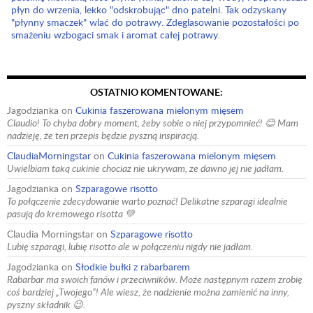
płyn do wrzenia, lekko "odskrobując" dno patelni. Tak odzyskany
"płynny smaczek" wlać do potrawy. Zdeglasowanie pozostałości po
smażeniu wzbogaci smak i aromat całej potrawy.
OSTATNIO KOMENTOWANE:
Jagodzianka
on
Cukinia faszerowana mielonym mięsem
Claudio! To chyba dobry moment, żeby sobie o niej przypomnieć! 😊 Mam
nadzieję, że ten przepis będzie pyszną inspiracją.
ClaudiaMorningstar
on
Cukinia faszerowana mielonym mięsem
Uwielbiam taką cukinie chociaz nie ukrywam, ze dawno jej nie jadłam.
Jagodzianka
on
Szparagowe risotto
To połączenie zdecydowanie warto poznać! Delikatne szparagi idealnie
pasują do kremowego risotta 💚
Claudia Morningstar
on
Szparagowe risotto
Lubię szparagi, lubię risotto ale w połączeniu nigdy nie jadłam.
Jagodzianka
on
Słodkie bułki z rabarbarem
Rabarbar ma swoich fanów i przeciwników. Może następnym razem zrobię
coś bardziej „Twojego”! Ale wiesz, że nadzienie można zamienić na inny,
pyszny składnik 😉.