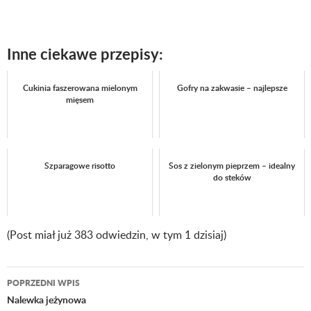
Inne ciekawe przepisy:
Cukinia faszerowana mielonym
Gofry na zakwasie – najlepsze
mięsem
Szparagowe risotto
Sos z zielonym pieprzem – idealny
do steków
(Post miał już 383 odwiedzin, w tym 1 dzisiaj)
POPRZEDNI WPIS
Nawigacja
Nalewka jeżynowa