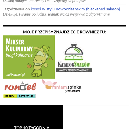
Dzisiaj Robię!!!! Pierwszy raz! Dziękuję za przepis!!!
Jagodzianka
on
Łosoś w stylu nowoorleańskim (blackened salmon)
Dziękuję. Pisanie po ludzku jednak wciąż wygrywa z algorytmami.
MOJE PRZEPISY ZNAJDZIECIE RÓWNIEŻ TU:
TOP 10 TYGODNIA