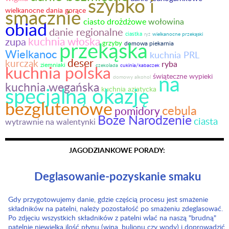
szybko i
smacznie
wielkanocne dania gorące
wołowina
ciasto drożdżowe
obiad
danie regionalne
ciastka
ryż
wielkanocne przekąski
kuchnia włoska
zupa
przekąska
grzyby
domowa piekarnia
Wielkanoc
kuchnia PRL
deser
kurczak
ryba
ziemniaki
kuchnia polska
czekolada
cukinia/kabaczek
na
świąteczne wypieki
domowy alkohol
kuchnia wegańska
specjalną okazję
kuchnia azjatycka
bezglutenowe
cebula
pomidory
Boże Narodzenie
ciasta
wytrawnie na walentynki
JAGODZIANKOWE PORADY:
Deglasowanie-pozyskanie smaku
Gdy przygotowujemy danie, gdzie częścią procesu jest smażenie
składników na patelni, należy pozostałość po smażeniu zdeglasować.
Po zdjęciu wszystkich składników z patelni wlać na naszą "brudną"
patelnię niewielką ilość płynu (wina, bulionu czy wody) i doprowadzić