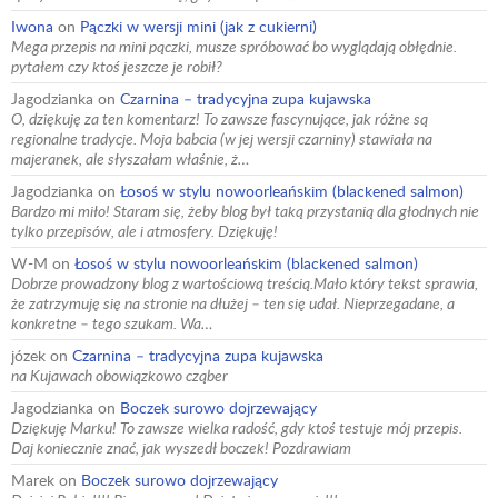
Iwona
on
Pączki w wersji mini (jak z cukierni)
Mega przepis na mini pączki, musze spróbować bo wyglądają obłędnie.
pytałem czy ktoś jeszcze je robił?
Jagodzianka
on
Czarnina – tradycyjna zupa kujawska
O, dziękuję za ten komentarz! To zawsze fascynujące, jak różne są
regionalne tradycje. Moja babcia (w jej wersji czarniny) stawiała na
majeranek, ale słyszałam właśnie, ż…
Jagodzianka
on
Łosoś w stylu nowoorleańskim (blackened salmon)
Bardzo mi miło! Staram się, żeby blog był taką przystanią dla głodnych nie
tylko przepisów, ale i atmosfery. Dziękuję!
W-M
on
Łosoś w stylu nowoorleańskim (blackened salmon)
Dobrze prowadzony blog z wartościową treścią.Mało który tekst sprawia,
że zatrzymuję się na stronie na dłużej – ten się udał. Nieprzegadane, a
konkretne – tego szukam. Wa…
józek
on
Czarnina – tradycyjna zupa kujawska
na Kujawach obowiązkowo cząber
Jagodzianka
on
Boczek surowo dojrzewający
Dziękuję Marku! To zawsze wielka radość, gdy ktoś testuje mój przepis.
Daj koniecznie znać, jak wyszedł boczek! Pozdrawiam
Marek
on
Boczek surowo dojrzewający