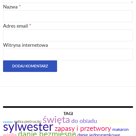
Nazwa
*
Adres email
*
Witryna internetowa
TAGI
święta
do obiadu
sylwester
wieprzowina
natka pietruszki
kiszonki
zapasy i przetwory
makaron
danie bezmięsne
wigilia
danie jednogarnkowe