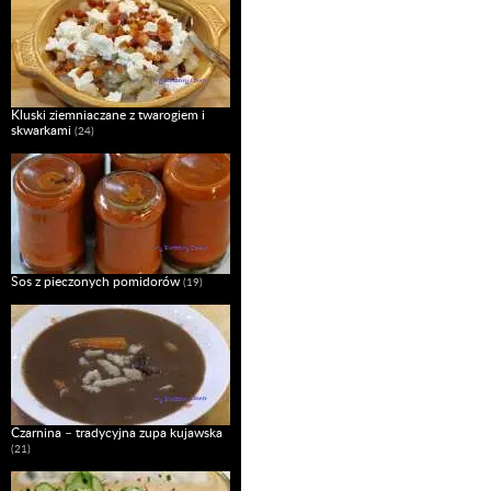
Kluski ziemniaczane z twarogiem i
skwarkami
(24)
Sos z pieczonych pomidorów
(19)
Czarnina – tradycyjna zupa kujawska
(21)