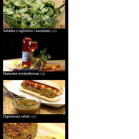
Sałatka z ogórków i awokado
(16)
Nalewka mirabelkowa
(18)
Ogórkowy relish
(13)