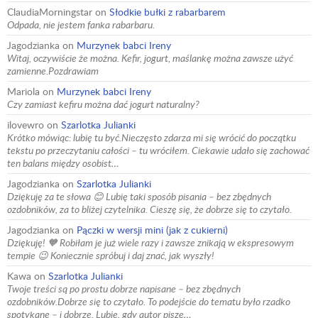
ClaudiaMorningstar
on
Słodkie bułki z rabarbarem
Odpada, nie jestem fanka rabarbaru.
Jagodzianka
on
Murzynek babci Ireny
Witaj, oczywiście że można. Kefir, jogurt, maślankę można zawsze użyć
zamienne.Pozdrawiam
Mariola
on
Murzynek babci Ireny
Czy zamiast kefiru można dać jogurt naturalny?
ilovewro
on
Szarlotka Julianki
Krótko mówiąc: lubię tu być.Nieczęsto zdarza mi się wrócić do początku
tekstu po przeczytaniu całości – tu wróciłem. Ciekawie udało się zachować
ten balans między osobist…
Jagodzianka
on
Szarlotka Julianki
Dziękuję za te słowa 😊 Lubię taki sposób pisania – bez zbędnych
ozdobników, za to bliżej czytelnika. Cieszę się, że dobrze się to czytało.
Jagodzianka
on
Pączki w wersji mini (jak z cukierni)
Dziękuję! 🧡 Robiłam je już wiele razy i zawsze znikają w ekspresowym
tempie 😉 Koniecznie spróbuj i daj znać, jak wyszły!
Kawa
on
Szarlotka Julianki
Twoje treści są po prostu dobrze napisane – bez zbędnych
ozdobników.Dobrze się to czytało. To podejście do tematu było rzadko
spotykane – i dobrze. Lubię, gdy autor pisze…