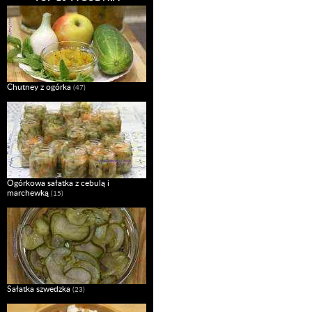
Chutney z ogórka
(47)
Ogórkowa sałatka z cebulą i
marchewką
(15)
Sałatka szwedzka
(23)