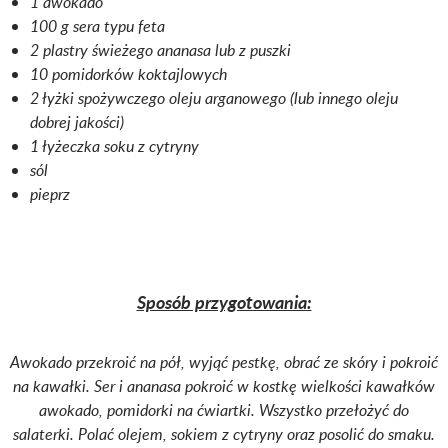
1 awokado
100 g sera typu feta
2 plastry świeżego ananasa lub z puszki
10 pomidorków koktajlowych
2 łyżki spożywczego oleju arganowego (lub innego oleju
dobrej jakości)
1 łyżeczka soku z cytryny
sól
pieprz
Sposób przygotowania:
Awokado przekroić na pół, wyjąć pestkę, obrać ze skóry i pokroić
na kawałki. Ser i ananasa pokroić w kostkę wielkości kawałków
awokado, pomidorki na ćwiartki. Wszystko przełożyć do
salaterki. Polać olejem, sokiem z cytryny oraz posolić do smaku.