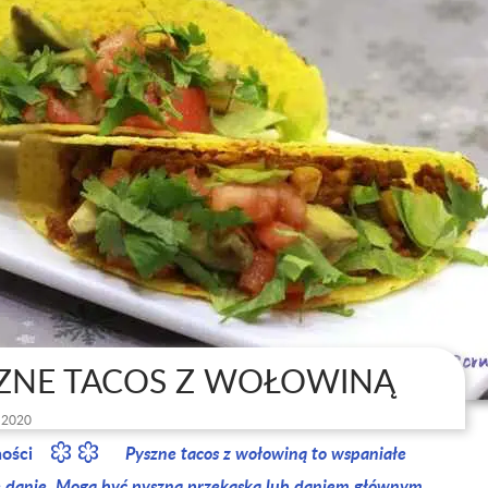
ZNE TACOS Z WOŁOWINĄ
 2020
ności
Pyszne tacos z wołowiną to wspaniałe
 danie. Mogą być pyszną przekąską lub daniem głównym.