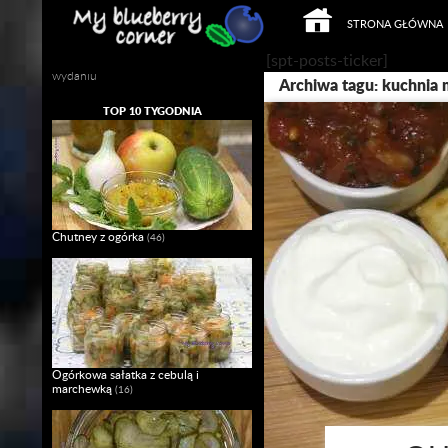
PRZEJDŹ DO TREŚCI
Szukaj
STRONA GŁÓWNA
Mój własny Slow Food w domowym
[spt-posts-ticker]
wydaniu
Archiwa tagu: kuchnia
TOP 10 TYGODNIA
Chutney z ogórka
(46)
Ogórkowa sałatka z cebulą i
marchewką
(16)