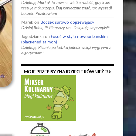
Dziękuję Marku! To zawsze wielka radość, gdy ktoś
testuje mój przepis. Daj koniecznie znać, jak wyszedł
boczek! Pozdrawiam
Marek
on
Boczek surowo dojrzewający
Dzisiaj Robię!!!! Pierwszy raz! Dziękuję za przepis!!!
Jagodzianka
on
Łosoś w stylu nowoorleańskim
(blackened salmon)
Dziękuję. Pisanie po ludzku jednak wciąż wygrywa z
algorytmami.
MOJE PRZEPISY ZNAJDZIECIE RÓWNIEŻ TU: