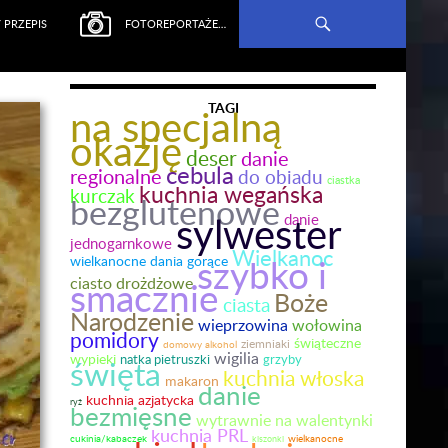
 PRZEPIS
FOTOREPORTAŻE…
TAGI
na specjalną
okazję
deser
danie
cebula
regionalne
do obiadu
ciastka
kuchnia wegańska
kurczak
bezglutenowe
sylwester
danie
jednogarnkowe
Wielkanoc
szybko i
wielkanocne dania gorące
ciasto drożdżowe
smacznie
Boże
ciasta
Narodzenie
wołowina
wieprzowina
pomidory
świąteczne
ziemniaki
domowy alkohol
wigilia
wypieki
natka pietruszki
grzyby
święta
kuchnia włoska
makaron
danie
kuchnia azjatycka
ryż
bezmięsne
wytrawnie na walentynki
kuchnia PRL
cukinia/kabaczek
kiszonki
wielkanocne