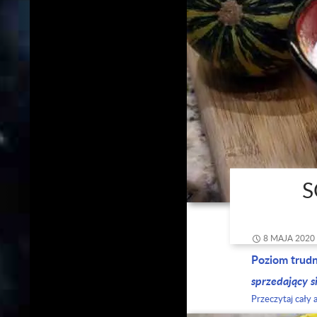
S
8 MAJA 2020
Poziom trud
sprzedający s
Przeczytaj cały 