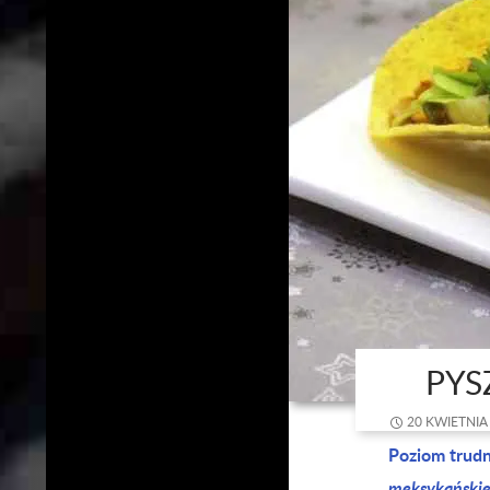
PYS
20 KWIETNIA
Poziom trud
meksykańskie