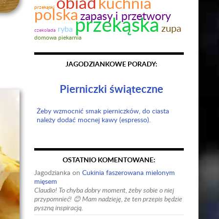
obiad
kuchnia
polska
przekąski
zapasy i przetwory
przekąska
zupa
ryba
czekolada
domowa piekarnia
JAGODZIANKOWE PORADY:
Pierniczki świąteczne
Żeby wzmocnić smak pierniczków, do ciasta
należy dodać mocnej kawy (espresso).
OSTATNIO KOMENTOWANE:
Jagodzianka
on
Cukinia faszerowana mielonym
mięsem
Claudio! To chyba dobry moment, żeby sobie o niej
przypomnieć! 😊 Mam nadzieję, że ten przepis będzie
pyszną inspiracją.