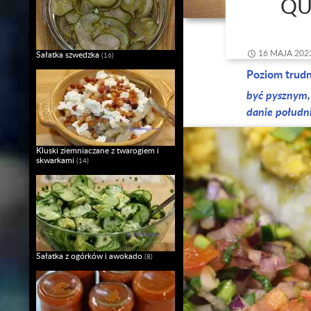
QU
16 MAJA 202
Sałatka szwedzka
(16)
Poziom trud
być pysznym,
danie połudn
Kluski ziemniaczane z twarogiem i
skwarkami
(14)
Sałatka z ogórków i awokado
(8)