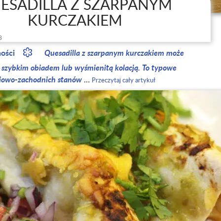
ESADILLA Z SZARPANYM
KURCZAKIEM
3
ności
Quesadilla z szarpanym kurczakiem może
 szybkim obiadem lub wyśmienitą kolacją. To typowe
iowo-zachodnich stanów
…
Przeczytaj cały artykuł