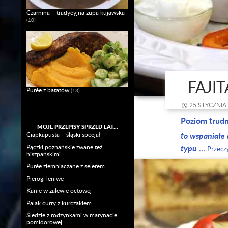
Czarnina – tradycyjna zupa kujawska
(10)
FAJI
Purée z batatów
(13)
25 STYCZNIA
Poziom trud
MOJE PRZEPISY SPRZED LAT…
to wspaniałe
Ciapkapusta – śląski specjał
typu
Pączki poznańskie zwane też
…
Przeczy
hiszpańskimi
Purée ziemniaczane z selerem
Pierogi leniwe
Kanie w zalewie octowej
Palak curry z kurczakiem
Śledzie z rodzynkami w marynacie
pomidorowej