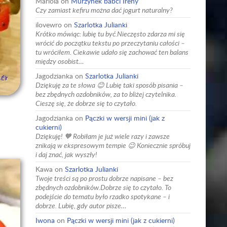
Mariola
on
Murzynek babci Ireny
Czy zamiast kefiru można dać jogurt naturalny?
ilovewro
on
Szarlotka Julianki
Krótko mówiąc: lubię tu być.Nieczęsto zdarza mi się
wrócić do początku tekstu po przeczytaniu całości –
tu wróciłem. Ciekawie udało się zachować ten balans
między osobist…
Jagodzianka
on
Szarlotka Julianki
Dziękuję za te słowa 😊 Lubię taki sposób pisania –
bez zbędnych ozdobników, za to bliżej czytelnika.
Cieszę się, że dobrze się to czytało.
Jagodzianka
on
Pączki w wersji mini (jak z
cukierni)
Dziękuję! 🧡 Robiłam je już wiele razy i zawsze
znikają w ekspresowym tempie 😉 Koniecznie spróbuj
i daj znać, jak wyszły!
Kawa
on
Szarlotka Julianki
Twoje treści są po prostu dobrze napisane – bez
zbędnych ozdobników.Dobrze się to czytało. To
podejście do tematu było rzadko spotykane – i
dobrze. Lubię, gdy autor pisze…
Iwona
on
Pączki w wersji mini (jak z cukierni)