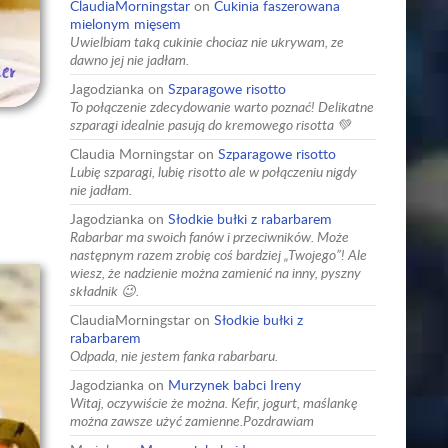
ClaudiaMorningstar
on
Cukinia faszerowana
mielonym mięsem
Uwielbiam taką cukinie chociaz nie ukrywam, ze
dawno jej nie jadłam.
Jagodzianka
on
Szparagowe risotto
To połączenie zdecydowanie warto poznać! Delikatne
szparagi idealnie pasują do kremowego risotta 💚
Claudia Morningstar
on
Szparagowe risotto
Lubię szparagi, lubię risotto ale w połączeniu nigdy
nie jadłam.
Jagodzianka
on
Słodkie bułki z rabarbarem
Rabarbar ma swoich fanów i przeciwników. Może
następnym razem zrobię coś bardziej „Twojego”! Ale
wiesz, że nadzienie można zamienić na inny, pyszny
składnik 😉.
ClaudiaMorningstar
on
Słodkie bułki z
rabarbarem
Odpada, nie jestem fanka rabarbaru.
Jagodzianka
on
Murzynek babci Ireny
Witaj, oczywiście że można. Kefir, jogurt, maślankę
można zawsze użyć zamienne.Pozdrawiam