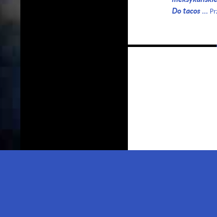
Do tacos
…
Pr
Nawigacja
po
wpisach
Wszystkie zdjęcia i