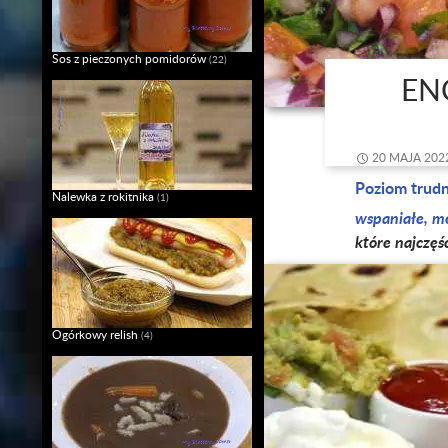
Sos z pieczonych pomidorów
(22)
EN
20 MAJA 202
Poziom trud
Nalewka z rokitnika
(1)
wspaniałe,
me
które najczęś
Ogórkowy relish
(4)