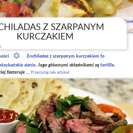
CHILADAS Z SZARPANYM
KURCZAKIEM
2
ności
Enchiladas z szarpanym kurczakiem to
ksykańskie danie
. Jego głównymi składnikami są
tortille,
ciej faszeruje
…
Przeczytaj cały artykuł