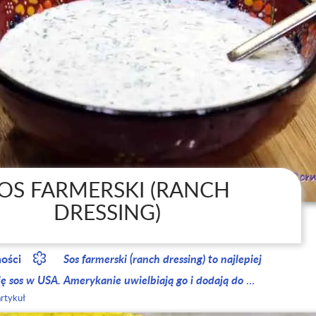
OS FARMERSKI (RANCH
DRESSING)
ności
Sos farmerski (ranch dressing) to najlepiej
ię sos w USA. Amerykanie uwielbiają go i dodają do
…
artykuł