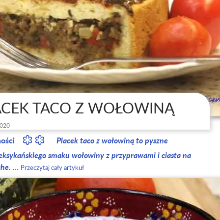
ACEK TACO Z WOŁOWINĄ
020
ności
Placek taco z wołowiną to pyszne
eksykańskiego smaku wołowiny z przyprawami i ciasta na
che.
…
Przeczytaj cały artykuł