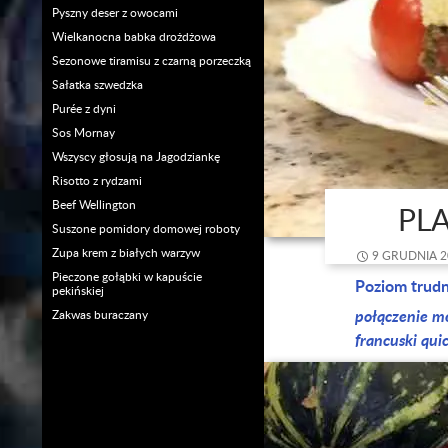
Pyszny deser z owocami
Wielkanocna babka drożdżowa
Sezonowe tiramisu z czarną porzeczką
Sałatka szwedzka
Purée z dyni
Sos Mornay
Wszyscy głosują na Jagodziankę
Risotto z rydzami
Beef Wellington
PL
Suszone pomidory domowej roboty
Zupa krem z białych warzyw
9 GRUDNIA 2
Pieczone gołąbki w kapuście
Poziom trud
pekińskiej
połączenie m
Zakwas buraczany
francuski qui