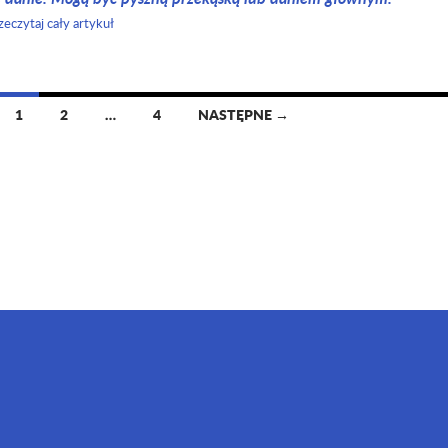
zeczytaj cały artykuł
1
2
…
4
NASTĘPNE →
© My Blueberry Corner 2014 - 2026
 teksty są własnością autorki blogu. Kopiowanie, przetwarzanie i rozpowszechnianie, be
Dumnie wspierane przez WordPress 7.0.3