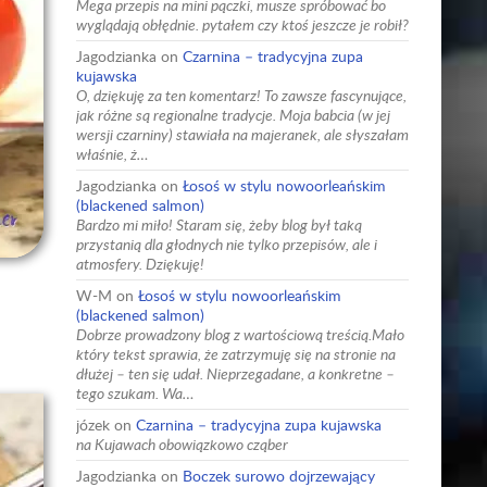
Mega przepis na mini pączki, musze spróbować bo
wyglądają obłędnie. pytałem czy ktoś jeszcze je robił?
Jagodzianka
on
Czarnina – tradycyjna zupa
kujawska
O, dziękuję za ten komentarz! To zawsze fascynujące,
jak różne są regionalne tradycje. Moja babcia (w jej
wersji czarniny) stawiała na majeranek, ale słyszałam
właśnie, ż…
Jagodzianka
on
Łosoś w stylu nowoorleańskim
(blackened salmon)
Bardzo mi miło! Staram się, żeby blog był taką
przystanią dla głodnych nie tylko przepisów, ale i
atmosfery. Dziękuję!
W-M
on
Łosoś w stylu nowoorleańskim
(blackened salmon)
Dobrze prowadzony blog z wartościową treścią.Mało
który tekst sprawia, że zatrzymuję się na stronie na
dłużej – ten się udał. Nieprzegadane, a konkretne –
tego szukam. Wa…
józek
on
Czarnina – tradycyjna zupa kujawska
na Kujawach obowiązkowo cząber
Jagodzianka
on
Boczek surowo dojrzewający