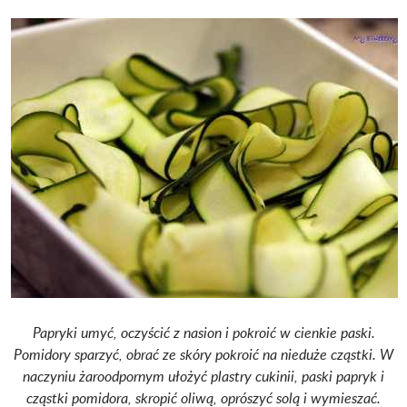
Papryki umyć, oczyścić z nasion i pokroić w cienkie paski.
Pomidory sparzyć, obrać ze skóry pokroić na nieduże cząstki. W
naczyniu żaroodpornym ułożyć plastry cukinii, paski papryk i
cząstki pomidora, skropić oliwą, oprószyć solą i wymieszać.