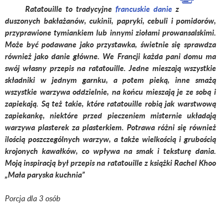
Ratatouille to tradycyjne
francuskie danie
z
duszonych bakłażanów, cukinii, papryki, cebuli i pomidorów,
przyprawione tymiankiem lub innymi ziołami prowansalskimi.
Może być podawane jako przystawka, świetnie się sprawdza
również jako danie główne. We Francji każda pani domu ma
swój własny przepis na ratatouille. Jedne mieszają wszystkie
składniki w jednym garnku, a potem pieką, inne smażą
wszystkie warzywa oddzielnie, na końcu mieszają je ze sobą i
zapiekają. Są też takie, które ratatouille robią jak warstwową
zapiekankę, niektóre przed pieczeniem misternie układają
warzywa plasterek za plasterkiem. Potrawa różni się również
ilością poszczególnych warzyw, a także wielkością i grubością
krojonych kawałków, co wpływa na smak i teksturę dania.
Moją inspiracją był przepis na ratatouille z książki Rachel Khoo
„Mała paryska kuchnia”
Porcja dla 3 osób