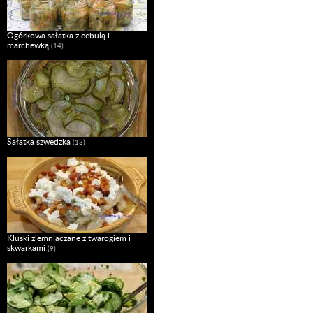
Ogórkowa sałatka z cebulą i
marchewką
(14)
Sałatka szwedzka
(13)
Kluski ziemniaczane z twarogiem i
skwarkami
(9)