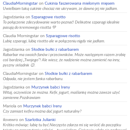
ClaudiaMorningstar
on
Cukinia faszerowana mielonym mięsem
Uwielbiam taką cukinie chociaz nie ukrywam, ze dawno jej nie jadłam.
Jagodzianka
on
Szparagowe risotto
To połączenie zdecydowanie warto poznać! Delikatne szparagi idealnie
pasują do kremowego risotta 💚
Claudia Morningstar
on
Szparagowe risotto
Lubię szparagi, lubię risotto ale w połączeniu nigdy nie jadłam.
Jagodzianka
on
Słodkie bułki z rabarbarem
Rabarbar ma swoich fanów i przeciwników. Może następnym razem zrobię
coś bardziej „Twojego”! Ale wiesz, że nadzienie można zamienić na inny,
pyszny składnik 😉.
ClaudiaMorningstar
on
Słodkie bułki z rabarbarem
Odpada, nie jestem fanka rabarbaru.
Jagodzianka
on
Murzynek babci Ireny
Witaj, oczywiście że można. Kefir, jogurt, maślankę można zawsze użyć
zamienne.Pozdrawiam
Mariola
on
Murzynek babci Ireny
Czy zamiast kefiru można dać jogurt naturalny?
ilovewro
on
Szarlotka Julianki
Krótko mówiąc: lubię tu być.Nieczęsto zdarza mi się wrócić do początku
tekstu po przeczytaniu całości – tu wróciłem. Ciekawie udało się zachować