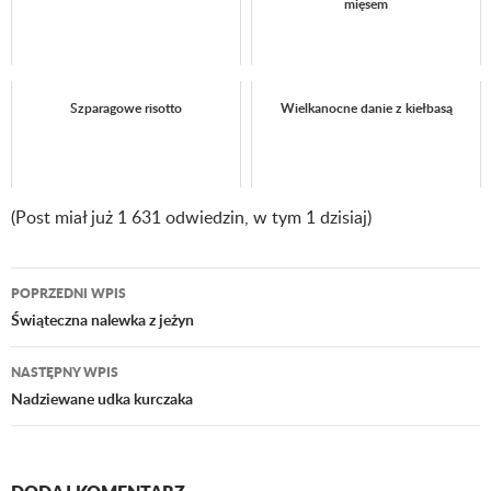
mięsem
Szparagowe risotto
Wielkanocne danie z kiełbasą
(Post miał już 1 631 odwiedzin, w tym 1 dzisiaj)
POPRZEDNI WPIS
Nawigacja
Świąteczna nalewka z jeżyn
wpisu
NASTĘPNY WPIS
Nadziewane udka kurczaka