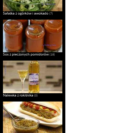
Sałatka z ogórków i awokado
(7)
Sos z pieczonych pomidorów
(18)
Nalewka z rokitnika
(0)