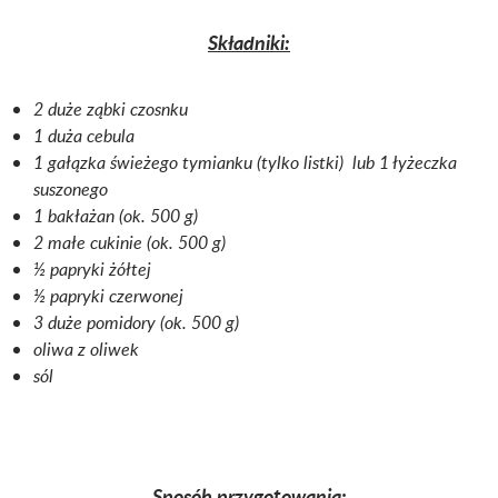
Składniki:
2 duże ząbki czosnku
1 duża cebula
1 gałązka świeżego tymianku (tylko listki) lub 1 łyżeczka
suszonego
1 bakłażan (ok. 500 g)
2 małe cukinie (ok. 500 g)
½ papryki żółtej
½ papryki czerwonej
3 duże pomidory (ok. 500 g)
oliwa z oliwek
sól
Sposób przygotowania: