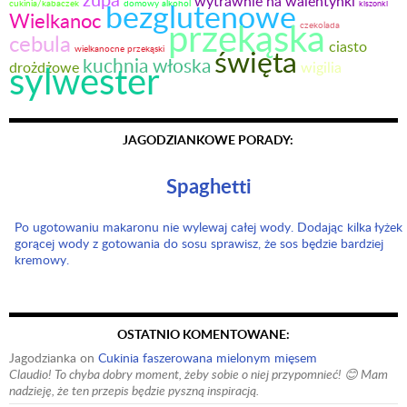
wytrawnie na walentynki
bezglutenowe
domowy alkohol
cukinia/kabaczek
kiszonki
Wielkanoc
przekąska
czekolada
cebula
ciasto
święta
wielkanocne przekąski
kuchnia włoska
sylwester
drożdżowe
wigilia
JAGODZIANKOWE PORADY:
Spaghetti
Po ugotowaniu makaronu nie wylewaj całej wody. Dodając kilka łyżek
gorącej wody z gotowania do sosu sprawisz, że sos będzie bardziej
kremowy.
OSTATNIO KOMENTOWANE:
Jagodzianka
on
Cukinia faszerowana mielonym mięsem
Claudio! To chyba dobry moment, żeby sobie o niej przypomnieć! 😊 Mam
nadzieję, że ten przepis będzie pyszną inspiracją.