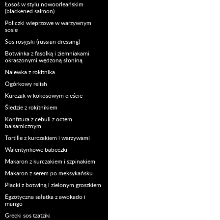
Łosoś w stylu nowoorleańskim
(blackened salmon)
Policzki wieprzowe w warzywnym
sosie
Sos rosyjski (russian dressing)
Botwinka z fasolką i ziemniakami
okraszonymi wędzoną słoniną
Nalewka z rokitnika
Ogórkowy relish
Kurczak w kokosowym cieście
Śledzie z rokitnikiem
Konfitura z cebuli z octem
balsamicznym
Tortille z kurczakiem i warzywami
Walentynkowe babeczki
Makaron z kurczakiem i szpinakiem
Makaron z serem po meksykańsku
Placki z botwiną i zielonym groszkiem
Egzotyczna sałatka z awokado i
mango
Grecki sos tzatziki