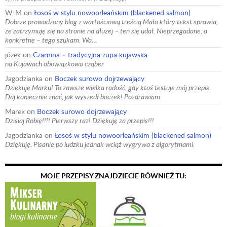
W-M
on
Łosoś w stylu nowoorleańskim (blackened salmon)
Dobrze prowadzony blog z wartościową treścią.Mało który tekst sprawia,
że zatrzymuję się na stronie na dłużej – ten się udał. Nieprzegadane, a
konkretne – tego szukam. Wa…
józek
on
Czarnina – tradycyjna zupa kujawska
na Kujawach obowiązkowo cząber
Jagodzianka
on
Boczek surowo dojrzewający
Dziękuję Marku! To zawsze wielka radość, gdy ktoś testuje mój przepis.
Daj koniecznie znać, jak wyszedł boczek! Pozdrawiam
Marek
on
Boczek surowo dojrzewający
Dzisiaj Robię!!!! Pierwszy raz! Dziękuję za przepis!!!
Jagodzianka
on
Łosoś w stylu nowoorleańskim (blackened salmon)
Dziękuję. Pisanie po ludzku jednak wciąż wygrywa z algorytmami.
MOJE PRZEPISY ZNAJDZIECIE RÓWNIEŻ TU: