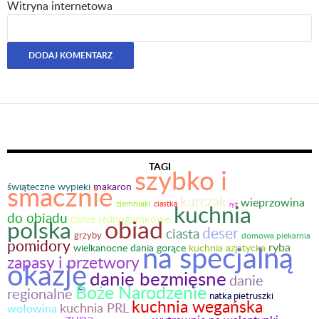
Witryna internetowa
TAGI
szybko i
smacznie
świąteczne wypieki
makaron
kurczak
wieprzowina
ziemniaki
ciastka
kuchnia
ryż
do obiadu
danie jednogarnkowe
obiad
polska
deser
ciasta
grzyby
domowa piekarnia
pomidory
na specjalną
ryba
wielkanocne dania gorące
kuchnia azjatycka
zapasy i przetwory
okazję
danie bezmięsne
danie
Boże Narodzenie
regionalne
natka pietruszki
kuchnia wegańska
kuchnia PRL
wołowina
zupa