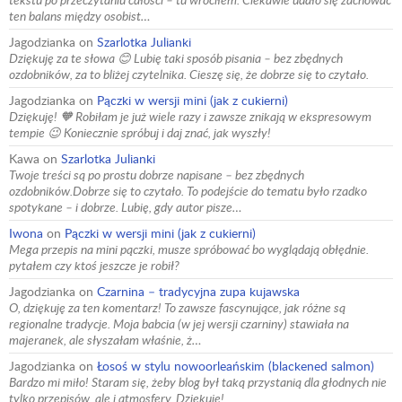
ten balans między osobist…
Jagodzianka
on
Szarlotka Julianki
Dziękuję za te słowa 😊 Lubię taki sposób pisania – bez zbędnych
ozdobników, za to bliżej czytelnika. Cieszę się, że dobrze się to czytało.
Jagodzianka
on
Pączki w wersji mini (jak z cukierni)
Dziękuję! 🧡 Robiłam je już wiele razy i zawsze znikają w ekspresowym
tempie 😉 Koniecznie spróbuj i daj znać, jak wyszły!
Kawa
on
Szarlotka Julianki
Twoje treści są po prostu dobrze napisane – bez zbędnych
ozdobników.Dobrze się to czytało. To podejście do tematu było rzadko
spotykane – i dobrze. Lubię, gdy autor pisze…
Iwona
on
Pączki w wersji mini (jak z cukierni)
Mega przepis na mini pączki, musze spróbować bo wyglądają obłędnie.
pytałem czy ktoś jeszcze je robił?
Jagodzianka
on
Czarnina – tradycyjna zupa kujawska
O, dziękuję za ten komentarz! To zawsze fascynujące, jak różne są
regionalne tradycje. Moja babcia (w jej wersji czarniny) stawiała na
majeranek, ale słyszałam właśnie, ż…
Jagodzianka
on
Łosoś w stylu nowoorleańskim (blackened salmon)
Bardzo mi miło! Staram się, żeby blog był taką przystanią dla głodnych nie
tylko przepisów, ale i atmosfery. Dziękuję!