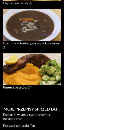
Ogórkowy relish
(4)
Czarnina – tradycyjna zupa kujawska
(3)
Purée z batatów
(7)
MOJE PRZEPISY SPRZED LAT…
Kotleciki w sosie cukiniowym z
mascarpone
Kurczak generała Tso