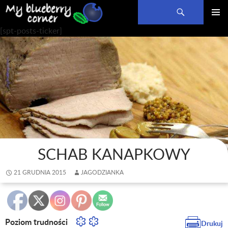
Szukaj
PRZEJDŹ
MENU
[spt-posts-ticker]
DO
GŁÓWN
TREŚCI
SCHAB KANAPKOWY
21 GRUDNIA 2015
JAGODZIANKA
Poziom trudności
Drukuj