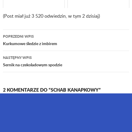
(Post miał już 3 520 odwiedzin, w tym 2 dzisiaj)
POPRZEDNI WPIS
Nawigacja
Kurkumowe śledzie z imbirem
wpisu
NASTĘPNY WPIS
Sernik na czekoladowym spodzie
2 KOMENTARZE DO “SCHAB KANAPKOWY”
Koledzy męża
24 GRUDNIA 2015 O 09:06
I kolejny rok przeleciał z kochana Jagodzianką !!!!!
Redakcji dziękujemy serdecznie za ubogacanie nas