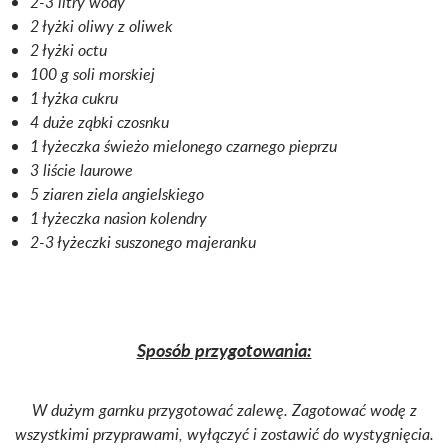
2-3 litry wody
2 łyżki oliwy z oliwek
2 łyżki octu
100 g soli morskiej
1 łyżka cukru
4 duże ząbki czosnku
1 łyżeczka świeżo mielonego czarnego pieprzu
3 liście laurowe
5 ziaren ziela angielskiego
1 łyżeczka nasion kolendry
2-3 łyżeczki suszonego majeranku
Sposób przygotowania:
W dużym garnku przygotować zalewę. Zagotować wodę z
wszystkimi przyprawami, wyłączyć i zostawić do wystygnięcia.