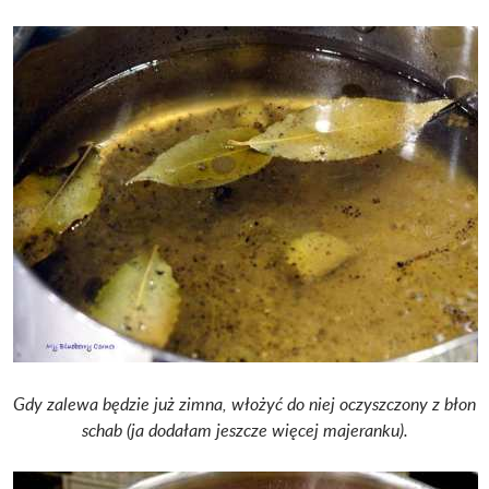
Gdy zalewa będzie już zimna, włożyć do niej oczyszczony z błon
schab (ja dodałam jeszcze więcej majeranku).